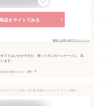
商品をサイトでみる
価格と在庫を
楽天
でチェック
>>
のギフトはいかがですか。青いリボンのパッケージに、高
ています。
てのおすすめコメント（3件）
ボンボンショコラ（24個入り）ホワイトデー お返し 手土産 高級チョコレート ギフト 高級ショコラ 贈り物 チョコレート ボンボン 白金 麻布 茗荷谷 チョコレート 冬ギフト おしゃれ ボンボン チョコレート 高級 ギフト デカダンスドュショコラ decadence du chocolat