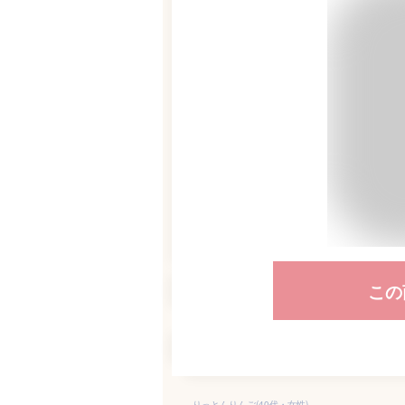
この
りっとんりんご(40代・女性)