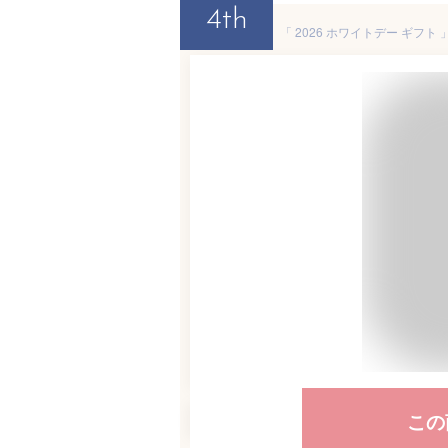
4th
この