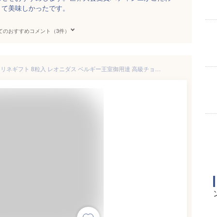
くて美味しかったです。
てのおすすめコメント（3件）
ホワイトデー お返し 2026 プラリネギフト 8粒入 レオニダス ベルギー王室御用達 高級チョコ 海外ブランド 自分チョコ ご褒美チョコ レオニダス ご褒美 チョコ 高級 ブランド 詰め合わせ 職場 上司 レオニダス 高級 ブランド ベルギー チョコレート