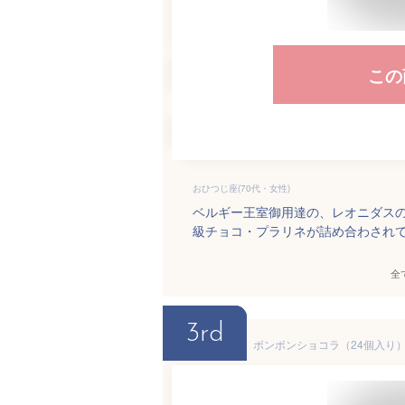
この
おひつじ座(70代・女性)
ベルギー王室御用達の、レオニダス
級チョコ・プラリネが詰め合わされ
全
3rd