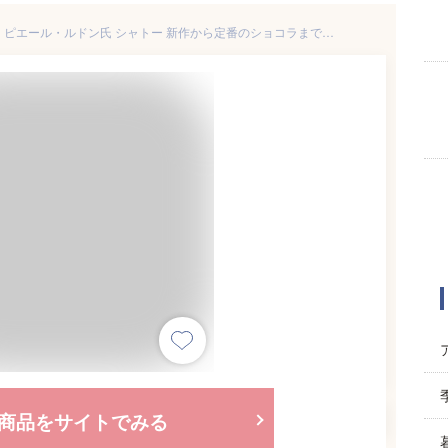
「 2026 ホワイトデー ギフト 」ピエール・ルドン氏 シャトー 新作から定番のショコラまでこだわりの12種(20個)がアソート
商品をサイトでみる