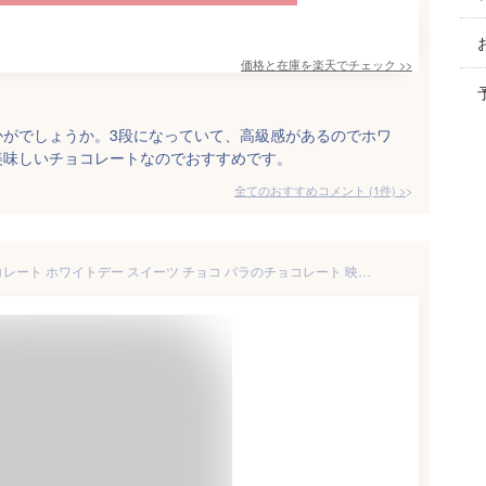
価格と在庫を
楽天
でチェック
>>
かがでしょうか。3段になっていて、高級感があるのでホワ
美味しいチョコレートなのでおすすめです。
全てのおすすめコメント
(
1
件)
>
『ペタル・レインボー』 チョコレート ホワイトデー スイーツ チョコ バラのチョコレート 映えスイーツ プレゼント バラ 薔薇 映えお菓子 映える インスタ映え 高級 花 チョコレート贈り物 チョコレートプレゼント 可愛いギフト 可愛いお菓子 結婚記念日 妻へ 母への贈り物