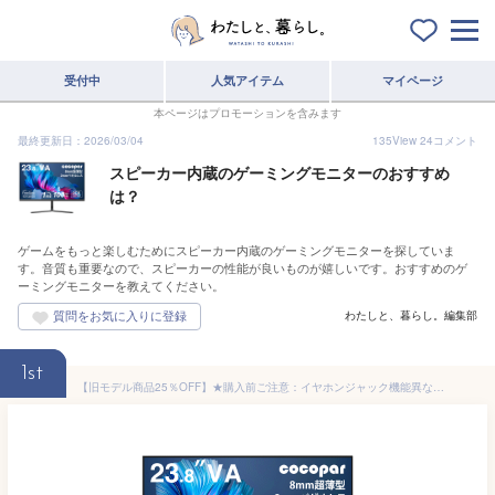
受付中
人気アイテム
マイページ
本ページはプロモーションを含みます
最終更新日：2026/03/04
135
View
24
コメント
スピーカー内蔵のゲーミングモニターのおすすめ
は？
ゲームをもっと楽しむためにスピーカー内蔵のゲーミングモニターを探していま
す。音質も重要なので、スピーカーの性能が良いものが嬉しいです。おすすめのゲ
ーミングモニターを教えてください。
わたしと、暮らし。編集部
1st
【旧モデル商品25％OFF】★購入前ご注意：イヤホンジャック機能異なる★モニター 23.8インチ 100Hz ゲーミングモニター【1ms応答 2mmベゼルレス 8mm薄型】pcモニター 1920*1080フルHD パソコン モニター 非光沢 VA 角度調整 VESA Freesync スピーカー内蔵 cocopar YC-238