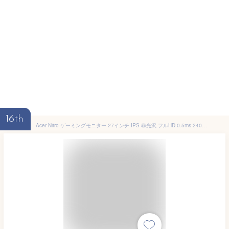
16th
Acer Nitro ゲーミングモニター 27インチ IPS 非光沢 フルHD 0.5ms 240Hz HDMI (280Hz DisplayPort/オーバークロック) AMD FreeSync Premium VESA DisplayHDR 400 スピーカー内蔵 VESAマウント対応 チルト VG271Zbmiipx