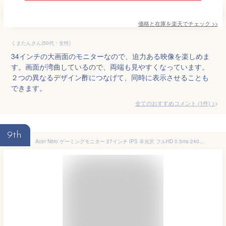
価格と在庫を
楽天
でチェック
>>
くまたんさん(50代・女性)
34インチの大画面のモニターなので、迫力ある映像を楽しめま
す。画面が湾曲しているので、両端も見やすくなっています。
２つの異なるデザイン酢につなげて、同時に表示させることも
できます。
全てのおすすめコメント
(
1
件)
>
9th
Acer Nitro ゲーミングモニター 27インチ IPS 非光沢 フルHD 0.5ms 240Hz HDMI (280Hz DisplayPort/オーバークロック) AMD FreeSync Premium VESA DisplayHDR 400 スピーカー内蔵 VESAマウント対応 チルト VG271Zbmiipx