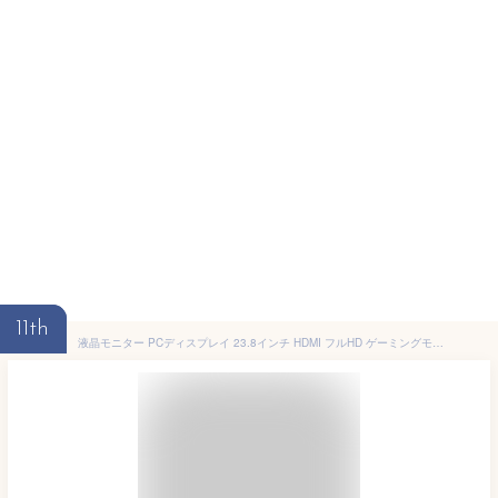
11th
液晶モニター PCディスプレイ 23.8インチ HDMI フルHD ゲーミングモニター PC パソコン ノングレア 非光沢 IPS ブルーライト カット 100Hz 1920×1080 Full HD DP USB Type-c スピーカー内蔵 ヘッドホン端子 薄型 アーム 対応 VESA マウント