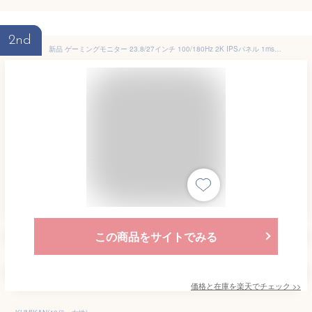
2nd
新品 ゲーミングモニター 23.8/27インチ 100/180Hz 2K IPSパネル 1ms応答 1080P フルHD 超薄型 大画面 スピーカー内蔵フレームレス 178°広視野角 液晶モニター ディスプレイ ゲームモニター D-sub 取立簡単 ブルーライトカット PSE認証済
この商品をサイトでみる
価格と在庫を
楽天
でチェック
>>