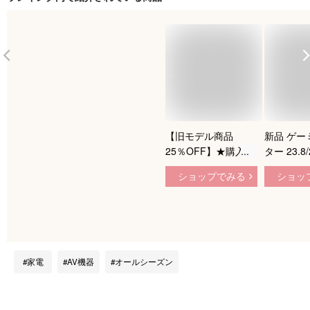
【旧モデル商品
新品 ゲー
25％OFF】★購入前
ター 23.8
ご注意：イヤホンジ
100/180H
ショップでみる
ショッ
ャック機能異なる★
ネル 1ms応
モニター 23.8インチ
フルHD 
100Hz ゲーミングモ
面 スピー
ニター【1ms応答
レームレス 
2mmベゼルレス
野角 液晶
8mm薄型】pcモニタ
ディスプレ
家電
AV機器
オールシーズン
ー 1920*1080フル
モニター D
HD パソコン モニタ
簡単 ブル
ー 非光沢 VA 角度調
ット PS