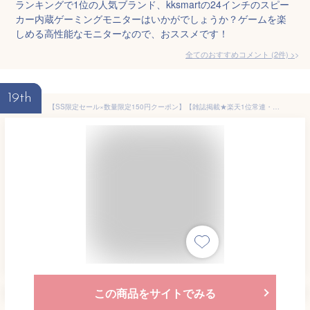
ランキングで1位の人気ブランド、kksmartの24インチのスピー
カー内蔵ゲーミングモニターはいかがでしょうか？ゲームを楽
しめる高性能なモニターなので、おススメです！
全てのおすすめコメント
(
2
件)
>
19th
【SS限定セール×数量限定150円クーポン】【雑誌掲載★楽天1位常連・超700冠獲得】黒/白2色 モニター 23.8インチ 27インチ 200Hz/180Hz/165Hz/100Hz ゲーミングモニター 1ms応答 pcモニター パソコン モニター 非光沢 VA チルト VESA Freesync スピーカー内蔵 cocoparHG-238
この商品をサイトでみる