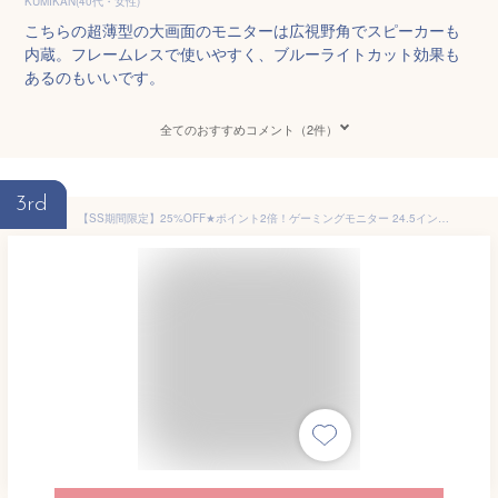
KUMIKAN(40代・女性)
こちらの超薄型の大画面のモニターは広視野角でスピーカーも
内蔵。フレームレスで使いやすく、ブルーライトカット効果も
あるのもいいです。
全てのおすすめコメント（2件）
3rd
【SS期間限定】25%OFF★ポイント2倍！ゲーミングモニター 24.5インチ モニター HDMI2つ 200Hz /180Hz /165Hz/144Hz/120Hz対応 120%sRGB広色域 320nit高輝度 1ms応答 FHD 非光沢IPSパネル VESA対応 角度調整 HDMI2.0 DP1.4 低ブルーライト スピーカー内蔵 24インチ 25インチ