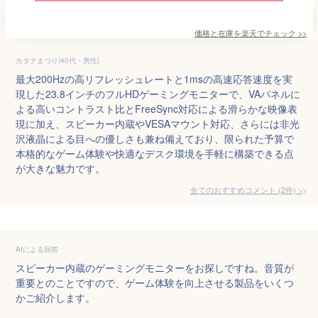
価格と在庫を
楽天
でチェック
>>
カタナまつり(40代・男性)
最大200Hzの高リフレッシュレートと1msの高速応答速度を実
現した23.8インチのフルHDゲーミングモニターで、VAパネルに
よる高いコントラスト比とFreeSync対応による滑らかな映像表
現に加え、スピーカー内蔵やVESAマウント対応、さらには非光
沢液晶による目への優しさも兼ね備えており、限られた予算で
本格的なゲーム体験や快適なデスク環境を手軽に構築できる点
が大きな魅力です。
全てのおすすめコメント
(
2
件)
>
AIによる回答
スピーカー内蔵のゲーミングモニターをお探しですね。音質が
重要とのことですので、ゲーム体験を向上させる製品をいくつ
かご紹介します。
