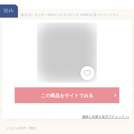
18th
楽天1位！モニター 23.8インチ 21.5インチ 100Hz 白 黒 ゲーミングモニター HDMI pcモニター 24インチ 1920*1080 FHD パソコン モニター ディスプレイ 非光沢 VA 角度調整 VESA Freesync ps4/ps5/xbox スピーカー内蔵 kksmart
この商品をサイトでみる
価格と在庫を
楽天
でチェック
>>
どんどん(50代・男性)