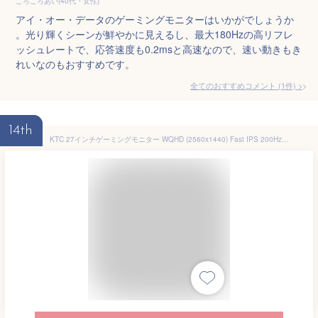
ころころあい(40代・女性)
アイ・オー・データのゲーミングモニターはいかがでしょうか
。光り輝くシーンが鮮やかに見えるし、最大180Hzの高リフレ
ッシュレートで、応答速度も0.2msと高速なので、速い動きもき
れいなのもおすすめです。
全てのおすすめコメント
(
1
件)
>
14th
KTC 27インチゲーミングモニター WQHD (2560x1440) Fast IPS 200Hz (210OC可能）1ms(MPRT) 131%sRGB HDR400 低ブルーライト フリッカーフリー FreeSync & G-Sync対応 PS5対応 HDMI2.0×2 DP1.4×2 VESA 100*100 H27T22C-3