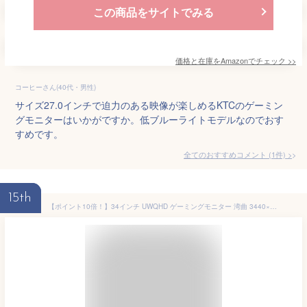
この商品をサイトでみる
価格と在庫を
Amazon
でチェック
>>
コーヒーさん(40代・男性)
サイズ27.0インチで迫力のある映像が楽しめるKTCのゲーミン
グモニターはいかがですか。低ブルーライトモデルなのでおす
すめです。
全てのおすすめコメント
(
1
件)
>
15th
【ポイント10倍！】34インチ UWQHD ゲーミングモニター 湾曲 3440×1440 Ultraワイド 165Hz/144Hz/120Hz PCモニター 120%sRGB 350nits PIP/PBP画面分割【FreeSync/HDR/1ms応答】VA 非光沢 1500R VESA スピーカー内蔵 チルト/水平/高さ調整 kksmart HG-34Q