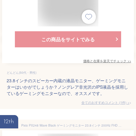
この商品をサイトでみる
価格と在庫を
楽天
でチェック
>>
どんどん(50代・男性)
23.8インチのスピーカー内蔵の液晶モニター、ゲーミングモニ
ターはいかがでしょうか？ノングレア非光沢のIPS液晶を採用し
ているゲーミングモニターなので、オススメです。
全てのおすすめコメント
(
1
件)
>
12th
Pixio PX248 Wave Black ゲーミングモニター 23.8インチ 200Hz FHD スピーカー内蔵 2年保証 30日間返品保証