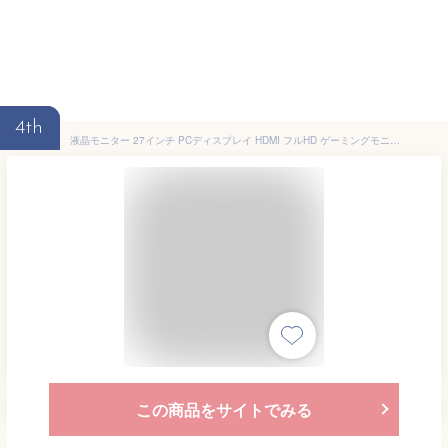
4th
液晶モニター 27インチ PCディスプレイ HDMI フルHD ゲーミングモニター PC パソコン ノングレア 非光沢 IPS ブルーライト カット 100Hz 1920×1080 Full HD DP USB Type-c スピーカー内蔵 ヘッドホン端子 薄型 アーム 対応 VESA マウント 会議
この商品をサイトでみる