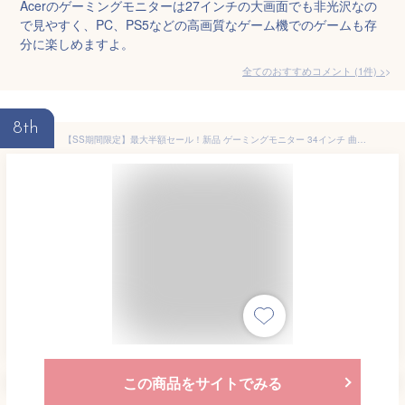
Acerのゲーミングモニターは27インチの大画面でも非光沢なの
で見やすく、PC、PS5などの高画質なゲーム機でのゲームも存
分に楽しめますよ。
全てのおすすめコメント
(
1
件)
>
8th
【SS期間限定】最大半額セール！新品 ゲーミングモニター 34インチ 曲面 ウルトラワイド 21:9 WQHD 3440×1440 HDR IPS 非光沢 FreeSync対応 100Hz HDMI DisplayPort 高さ調節 スピーカー内蔵 ブルーライトカット フリッカーセーフ 湾曲モニター 4K対応
この商品をサイトでみる