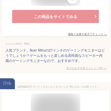
この商品をサイトでみる
価格と在庫を
楽天
でチェック
>>
どんどん(50代・男性)
人気ブランド、Acer Nitroの27インチのゲーミングモニターはど
うでしょうか？ゲームをもっと楽しめる高性能なスピーカー内
蔵のゲーミングモニターなので、おすすめです。
全てのおすすめコメント
(
1
件)
>
17th
JAPANNEXT ゲーミングモニター 21.5インチ TNパネル フルHD ワイド 144Hz PC ゲーム HDMI DP ノングレア スピーカー 高画質 薄型 JN-T215FLG144FHD ゲームモニター ジャパンネクスト