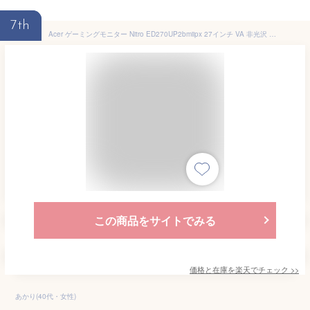
7th
Acer ゲーミングモニター Nitro ED270UP2bmiipx 27インチ VA 非光沢 湾曲1500R WQHD 170Hz 1ms（VRB） PC/PS5/Xbox X/S向き HDMI 2.0 DisplayPort VESAマウント対応 スピーカー内蔵 ヘッドホン端子 AMD FreeSync Premium HDR10
この商品をサイトでみる
価格と在庫を
楽天
でチェック
>>
あかり(40代・女性)