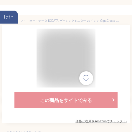
13th
アイ・オー・データ IODATA ゲーミングモニター 27インチ GigaCrysta WQHD 180Hz AHVAパネル ブラック(HDMI×2/DisplayPort/VESA対応/高さ調整/縦横回転/土日サポート/日本メーカー) EX-GDQ271JA
この商品をサイトでみる
価格と在庫を
Amazon
でチェック
>>