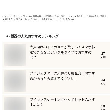
整 VESA Freesync
スピーカー内蔵
cocopar YC-238
※
わたしと、暮らし。
に寄せられた投稿内容は、投稿者の主観的な感想・コメントを含みます。 投稿の信憑性・正確性
を保証することはできませんので、あくまで参考情報の一つとしてご利用ください。
AV機器
の人気おすすめランキング
大人向けのトイカメラが欲しい！スマホ転
送できるなどデジタルタイプでおすすめ
27
は？
回答
プロジェクターの天井吊り用金具｜おすす
めがあったら教えてください！
33
回答
ワイヤレスゲーミングヘッドセットのおす
すめは？
23
回答