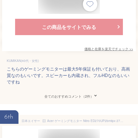
この商品をサイトでみる
価格と在庫を
楽天
でチェック
>>
KUMIKAN(40代・女性)
こちらのゲーミングモニターは最大5年保証も付いており、高画
質なのもいいです。スピーカーも内蔵され、フルHDなのもいい
ですね
全てのおすすめコメント（2件）
6th
日本エイサー 【】Acer ゲーミングモニター Nitro ED270UP2bmiipx 27インチ VA 非光沢 湾曲1500R WQHD 170Hz 1ms(VRB) PC/PS5/Xbox X/S向き HDMI 2.0 DisplayPort VE