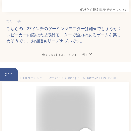
価格と在庫を
楽天
でチェック
>>
だんごっ鼻
こちらの、27インチのゲーミングモニターは如何でしょうか？
スピーカー内蔵の大型液晶モニターで迫力のあるゲームを楽し
めそうです。お値段もリーズナブルです。
全てのおすすめコメント（2件）
5th
Pixio ゲーミングモニター 24インチ ホワイト PX248WAVE 白 200hz pcモニター 120Hz 144Hz 165Hz 対応 モニター ピンク ブルー ベージュ フルHD IPS HDR ノングレア スピーカー内蔵 VESA 23.8インチ 液晶 ディスプレイ ピクシオ 公式 【最大5年保証】