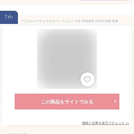
7th
デジタルカメラ ビデオカメラ デジカメ 小型 4K高画質 6400万画素 軽量 オートフォーカス AF機能 18倍デジタルズーム キッズカメラ 2.8インチスクリーン 手ぶれ補正 連続撮影 コンパクト 多言語対応 2026年新品 収納袋付属 90日間安心保証付き 【PL保険加入済み製品・安心】
この商品をサイトでみる
価格と在庫を
楽天
でチェック
>>