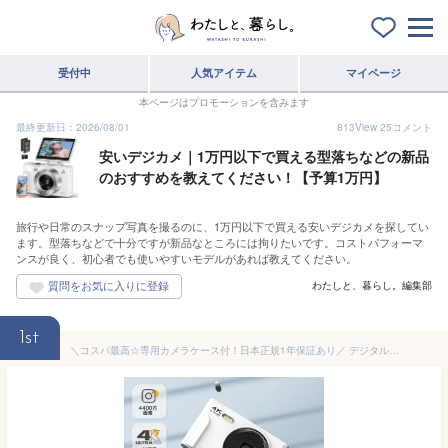
受付中
人気アイテム
マイページ
本ページはプロモーションを含みます
最終更新日：2026/08/01
813
View
25
コメント
安いデジカメ｜1万円以下で買える型落ちなどの新品
のおすすめを教えてください！【予算1万円】
旅行や日常のスナップ写真を撮るのに、1万円以下で買える安いデジカメを探してい
ます。型落ちなどで十分ですが新品なところには拘りたいです。コストパフォーマ
ンスが良く、初心者でも使いやすいモデルがあれば教えてください。
わたしと、暮らし。編集部
1st
＼コスパ最高☆専用カメラケース付！日本正規1年保証あり／ デジタルカメラ 4K 動画撮影 カメラ 4400万画素 本格的 初心者 16倍ズーム 手振れ補正 フラッシュ デジカメ 中学生 高校生 卒業 修学旅行 誕生日 プレゼント クリスマスプレゼント コンパクト デジタルカメラ 黒 白