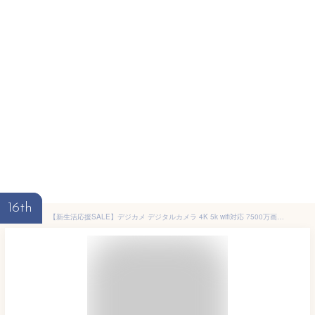
16th
【新生活応援SALE】デジカメ デジタルカメラ 4K 5k wifi対応 7500万画素 安い 小型 18倍ズーム 3.0インチ 大画面 180°回転 動画撮影 オートフォーカス AF機能 手ブレ補正 携帯便利 ビデオカメラ 日本語 カメラ 初心者 卒業修学旅行 子供学生ギフト コンパクトデジタルカメラ