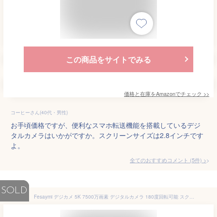
この商品をサイトでみる
価格と在庫を
Amazon
でチェック
>>
コーヒーさん(40代・男性)
お手頃価格ですが、便利なスマホ転送機能を搭載しているデジ
タルカメラはいかがですか。スクリーンサイズは2.8インチです
よ。
全てのおすすめコメント
(
5
件)
>
SOLD
Fesaymi デジカメ 5K 7500万画素 デジタルカメラ 180度回転可能 スクリーン 2.8 インチスクリーン 18 倍デジタルズーム オートフォーカス 32GB U3 高速 micro SD カードをプレゼントします 近接撮影 定時撮影 内蔵フラッシュ 自撮り ウェブカメラ コンパクトVLOG 軽量 携帯便利 初心者 カメラ 卒業式 旅行 (ホワイト)