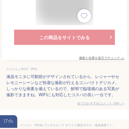
この商品をサイトでみる
価格と在庫を
楽天
でチェック
>>
かりんちょ(50代・男性)
液晶モニタに可動部がデザインされているから、レジャーやセ
レモニーシーンなど快適な撮影が行えるコンパクトデジカメ。
しっかりな画素を備えているので、鮮明で臨場感のある写真が
撮影できますね。WIFIにも対応したコスパの良い一台です。
全てのおすすめコメント
(
3
件)
>
17th
ケンコー Kenko デジタルカメラ ホワイト(限定モデル・液晶保護フィルム付き) KC-AF11 LTD