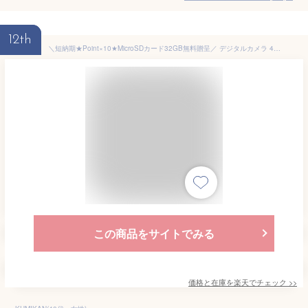
12th
＼短納期★Point×10★MicroSDカード32GB無料贈呈／ デジタルカメラ 4K 防塵 かわいい 5800万画素 高画質 軽量 2.88インチ 16倍ズーム 高倍率 手ぶれ補正 オートフォーカス ポータブル キッズカメラ 防塵 耐衝撃 子供用 子どもカメラ クリスマスプレゼント
この商品をサイトでみる
価格と在庫を
楽天
でチェック
>>