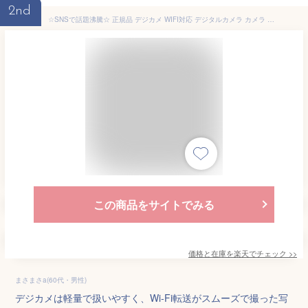
2nd
☆SNSで話題沸騰☆ 正規品 デジカメ WIFI対応 デジタルカメラ カメラ コンデジ 5K 日本製チップ 7200万画素 スマホに送れる マイクロSDカード付き 16倍ズーム オートフォーカス機能 ウェブカメラ スマホ転送 修学旅行 林間学校 バレンタイン プレゼント
この商品をサイトでみる
価格と在庫を
楽天
でチェック
>>
まさまさa(60代・男性)
デジカメは軽量で扱いやすく、Wi‑Fi転送がスムーズで撮った写