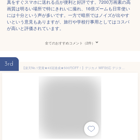
真をすぐスマホに送れる点が便利と好評です。7200万画素の高
画質は明るい場所で特にきれいに撮れ、16倍ズームも日常使い
には十分という声が多いです。一方で暗所ではノイズが出やす
いという意見もありますが、旅行や学校行事用としてはコスパ
が高いと評価されています。
全てのおすすめコメント（2件）
3rd
【楽天No.1受賞★43冠達成★500円OFF！】デジカメ WIFI対応 デジタルカメラ カメラ コンデジ 5K 日本製チップ 64GBマイクロSDカード選択可能 SDカード付き 7200万画素 初心者向け スマホに送れる 16倍ズーム バッテリー付き 子供用 修学旅行 スマホ転送 自撮り