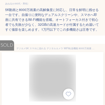
あねるか(40代・男性)
5K動画と8000万画素の高解像度に対応し、日常を鮮明に残せる
一台です。自撮りに便利なデュアルスクリーンや、スマホへ即
座に共有できるWi-Fi機能を搭載。オートフォーカス付きで初心
者でも失敗が少なく、32GBの高速カードが付属するため届いて
すぐ撮影を楽しめます。1万円以下でこの多機能さは圧巻です。
SOLD
デジカメ5K スマホに送れる デジタルカメラ WIFI転送機能 8000万画素 デュアルスクリーン 64GBマイクロSDカード付き 自撮り18Xデジタルズーム前 2.8インチ 後ろ1.5インチIPSスクリーン AFオートフォーカス 充電式YouTubeカメラ 初心者向け ウェブカメラ 子供用 誕生日 VLOG クリスマス 新年 軽量 携帯便利 日本語説明書