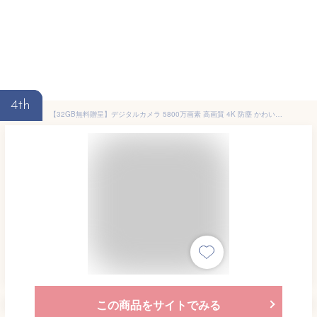
4th
【32GB無料贈呈】デジタルカメラ 5800万画素 高画質 4K 防塵 かわいい 軽量 2.88インチ 16倍ズーム 高倍率 手ぶれ補正 オートフォーカス ポータブル キッズカメラ 防塵 耐衝撃 sdカード 子供用 youtube 子どもカメラ 海外旅行 修学旅行
この商品をサイトでみる