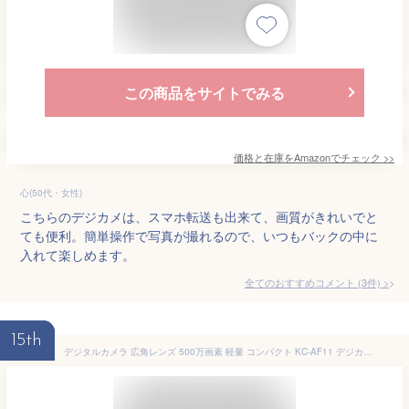
この商品をサイトでみる
価格と在庫を
Amazon
でチェック
>>
心(50代・女性)
こちらのデジカメは、スマホ転送も出来て、画質がきれいでと
ても便利。簡単操作で写真が撮れるので、いつもバックの中に
入れて楽しめます。
全てのおすすめコメント
(
3
件)
>
15th
デジタルカメラ 広角レンズ 500万画素 軽量 コンパクト KC-AF11 デジカメ 写真 動画 WEBカメラ オートフォーカス 手ブレ軽減 8倍デジタルズーム ケンコー KENKO 【送料無料】