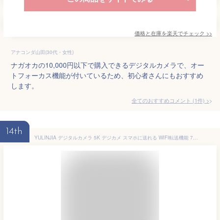
価格と在庫を
楽天
でチェック
>>
アナコンダ山田(30代・女性)
ナガオカの10,000円以下で購入できるデジタルカメラで、オー
トフォーカス機能が付いているため、初心者さんにもおすすめ
します。
全てのおすすめコメント
(
1
件)
>
14th
YULINJIA デジタルカメラ 5K デジカメ スマホに送れる WIFI転送機能 7200万画素 64GBマイクロSDカード付き オートフォーカス機能 16倍デジタルズーム LEDライト ウェブカメラ 2.8インチデイスプレイ バッテリー2枚付属 子供や初心者向けコンデジ 子供の日 新年 クリスマスプレゼント(ブラック）