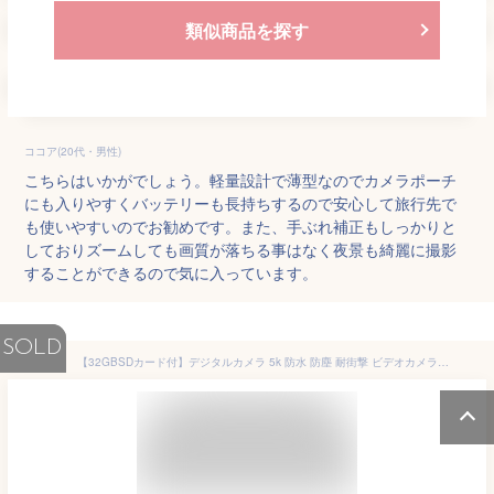
類似商品を探す
ココア(20代・男性)
こちらはいかがでしょう。軽量設計で薄型なのでカメラポーチ
にも入りやすくバッテリーも長持ちするので安心して旅行先で
も使いやすいのでお勧めです。また、手ぶれ補正もしっかりと
しておりズームしても画質が落ちる事はなく夜景も綺麗に撮影
することができるので気に入っています。
SOLD
【32GBSDカード付】デジタルカメラ 5k 防水 防塵 耐街撃 ビデオカメラ カメラ デジカメ 小型 高画質 軽量 自撮り 動画 撮影 5000万画素 5k画質 16倍デジタルズーム キッズカメラ オートフォーカス AF USB充電 安い 2.4インチ大画面 卒業式