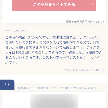
この商品をサイトでみる
価格と在庫を
楽天
でチェック
>>
カーフ(40代・男性)
こちらの商品はいかがですか。携帯性に優れたデジタルカメラ
で使いたいときにサッと電源を入れて撮影ができるので、日常
使いから旅行までさまざまなシーンで活躍しますよ。ディスプ
レイは180度回転することができるので、確認しながら撮影でき
るのもいいところです。コストパフォーマンスも良く、おすす
めです。
全てのおすすめコメント
(
2
件)
>
9th
【64GBSDカード無料贈呈 】デジカメ WIFI対応 スマホに送れる 8000万画素 カメラ デュアルスクリー 1.5インチ前置ディスプレイ デジタルカメラ コンデジ 5K 日本製チップ 64GBSDカード付き 18倍ズーム バッテリー2枚 子供用 修学旅行 スマホ転送 自撮り デジカメキッズ