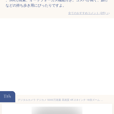
などの持ち歩き用にぴったりですよ。
全てのおすすめコメント
(
2
件)
>
11th
デジタルカメラ デジカメ 5000万画素 高画質 4K 2.8インチ 16倍ズーム AF機能 動体検知機能 自撮り 手振れ補正 TYPE-C USB充電 フィルター付 軽量 スマホ転送 オートフォーカス 手ブレ補正 携帯便利 三脚 対応 コンパクト デジタルカメラ ブラック 誕生日 プレゼント