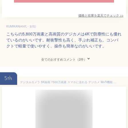
価格と在庫を
楽天
でチェック
>>
KUMIKAN(40代・女性)
こちらの5,800万画素と高画質のデジカメは4Kで防塵性にも優れ
ているのがいいです。耐衝撃性も高く、手ぶれ補正も。コンパ
クトで軽量で使いやすく、操作も簡単なのがいいです。
全てのおすすめコメント（2件）
5th
デジタルカメラ 5K録画 7500万画素 スマホに送れる デジカメ Wi-Fi機能 オートフォーカス 自撮り 18倍デジタルズーム 連続撮影 180度回転可能ディスプレイ 3.0インチスクリーン 32GBマイクロSDカード付き 1200mAh電池 軽量 携帯便利 小型 Vlog 学生 初心者 修学旅行 コンパクト カメラ ホワイト