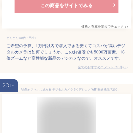
この商品をサイトでみる
価格と在庫を
楽天
でチェック
>>
どんどん(50代・男性)
ご希望の予算、1万円以内で購入できる安くてコスパが高いデジ
タルカメラは如何でしょうか。このお値段でも5000万画素、16
倍ズームなど高性能な新品のデジカメなので、オススメです。
全てのおすすめコメント
(
10
件)
>
20th
AiMike スマホに送れる デジタルカメラ 5K デジカメ WIFI転送機能 7200万画素 64GBマイクロSDカード付き 16倍デジタルズーム オートフォーカス機能 LEDライト ウェブカメラ 2.8インチ大画面 バッテリー2枚 コンパクト 子供や初心者向け 子供の日 クリスマスプレゼント ホワイト