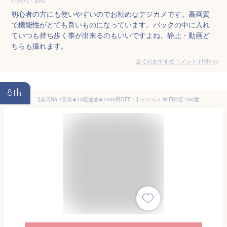
心(50代・女性)
初心者の方にも使いやすいのでお勧めなデジカメです。高画質
で機能性がとても良いものになっています。バックの中に入れ
ていつも持ち歩く事が出来るのもいいですよね。静止・動画ど
ちらも撮れます。
全てのおすすめコメント
(
1
件)
>
8th
【楽天No.1受賞★13冠達成★1000円OFF！】デジカメ WIFI対応 180度回転 5K 7500万画素 デジタルカメラ カメラ 修学旅行 コンデジ 日本製チップ スマホに送れる 64GBSDカード付き 18倍ズーム バッテリー付き 子供用 修学旅行 スマホ転送 自撮り