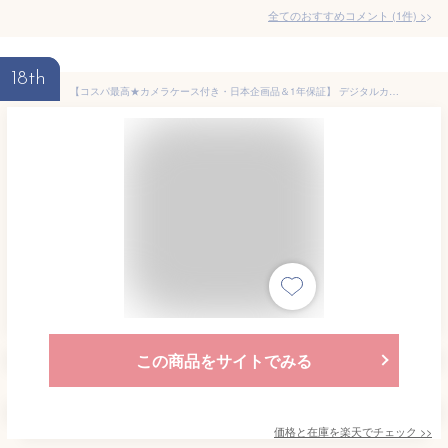
全てのおすすめコメント
(
1
件)
>
18th
【コスパ最高★カメラケース付き・日本企画品＆1年保証】 デジタルカメラ 4K 動画撮影 カメラ 4400万画素 本格的 初心者 16倍ズーム 手振れ補正 フラッシュ デジカメ 中学生 高校生 卒業 修学旅行 誕生日 プレゼント クリスマスプレゼント コンパクト デジタルカメラ 白 黒
この商品をサイトでみる
価格と在庫を
楽天
でチェック
>>