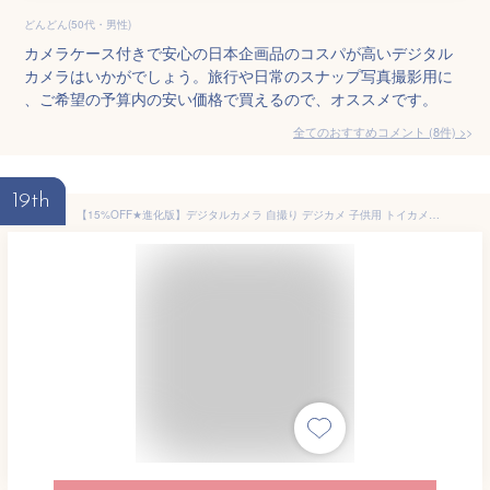
どんどん(50代・男性)
カメラケース付きで安心の日本企画品のコスパが高いデジタル
カメラはいかがでしょう。旅行や日常のスナップ写真撮影用に
、ご希望の予算内の安い価格で買えるので、オススメです。
全てのおすすめコメント
(
8
件)
>
19th
【15%OFF★進化版】デジタルカメラ 自撮り デジカメ 子供用 トイカメラ 修学旅行 かわいい 動画撮影 5k 5000万画素 4K デジカメ スマホ 転送 デジカメ コンパクト カメラ 大人 デジタル ビデオカメラ 小型 軽量 16倍ズーム 初心者 誕生日 祝い プレゼント クリスマス