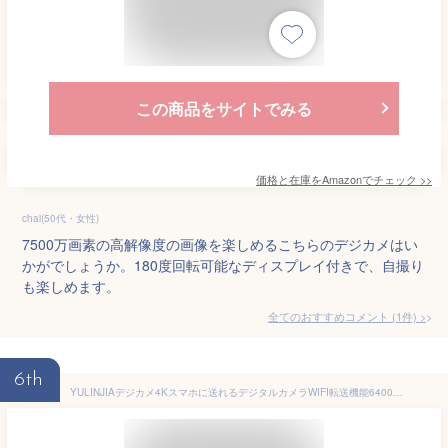
この商品をサイトでみる
価格と在庫を
Amazon
でチェック
>>
chai(50代・女性)
7500万画素の高解像度の画像を楽しめるこちらのデジカメはい
かがでしょうか。180度回転可能なディスプレイ付きで、自撮り
も楽しめます。
全てのおすすめコメント
(
1
件)
>
6th
YULINJIAデジカメ4Kスマホに送れるデジタルカメラWIFI転送機能6400万画素64GBマイクロSDカード付きオートフォーカス機能16倍デジタルズームLEDライトウェブカメラ2.8インチデイスプレイバッテ…