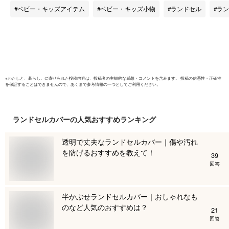
ッド ピンク ライト
緑 水色 ピ
ベビー・キッズアイテム
ベビー・キッズ小物
ランドセル
ラン
ピンク パープル ス
色 傷防止 
カイブルー ブルー
円ポッキ
ブラック
料】NO12
※
わたしと、暮らし。
に寄せられた投稿内容は、投稿者の主観的な感想・コメントを含みます。 投稿の信憑性・正確性
を保証することはできませんので、あくまで参考情報の一つとしてご利用ください。
ランドセルカバー
の人気おすすめランキング
透明で丈夫なランドセルカバー｜傷や汚れ
を防げるおすすめを教えて！
39
回答
半かぶせランドセルカバー｜おしゃれなも
のなど人気のおすすめは？
21
回答