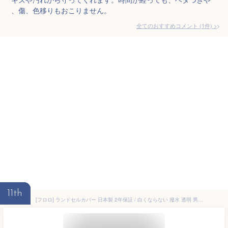
、傷、色移りもおこりません。
全てのおすすめコメント
(
1
件)
>
11th
[フロロ] ランドセルカバー 日本製 2年保証 / 白くならない 撥水 透明 男の子 女の子 小学生/ブルー