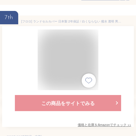
7th
[フロロ] ランドセルカバー 日本製 2年保証 / 白くならない 撥水 透明 男の子 女の子 小学生/エメラルド
この商品をサイトでみる
価格と在庫を
Amazon
でチェック
>>