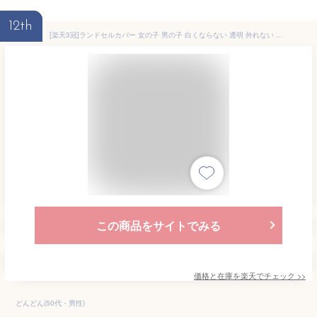
12th
[楽天3冠]ランドセルカバー 女の子 男の子 白くならない 透明 外れない おしゃれ 大きいサイズ 大きめ XL 天使のはね 反射 反射材 雨用 高学年 低学年 送料無料 シンプル ブラック レッド ピンク ライトピンク パープル ブルー
この商品をサイトでみる
価格と在庫を
楽天
でチェック
>>
どんどん(50代・男性)