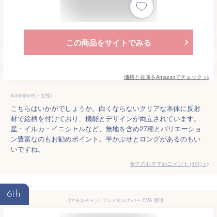
この商品をサイトでみる
価格と在庫を
Amazon
でチェック
>>
kuraki(50代・女性)
こちらはいかがでしょうか。白くならないクリアな本体に反射
材で絵柄を付けており、機能とデザインが両立されています。
星・イルカ・イニシャルなど、無地を含め27種とバリエーショ
ン豊富なのもお勧めポイント。半かぶせとロングがあるのもい
いですね。
全てのおすすめコメント
(
1
件)
>
6th
[マモルチャン] ランドセルカバー EVA 透明