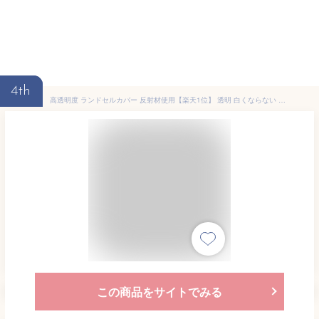
4th
高透明度 ランドセルカバー 反射材使用【楽天1位】 透明 白くならない 【一部予約】 白化2年保証 16色カラフル クリア シンプル ランドセル カバー 一年生 女の子 男の子 キッズ 防水 入学準備 新入学 入学祝 プレゼント 安全通学 保護シート 人気 雨 ランドセル用カバー
この商品をサイトでみる