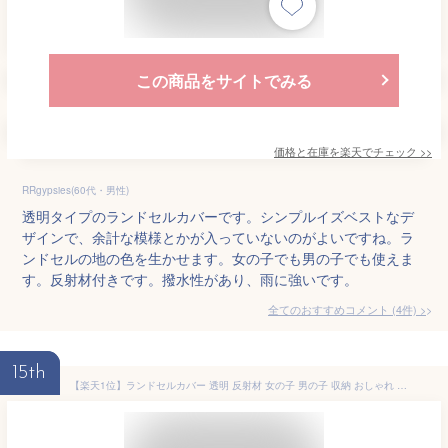
この商品をサイトでみる
価格と在庫を
楽天
でチェック
>>
RRgypsies(60代・男性)
透明タイプのランドセルカバーです。シンプルイズベストなデ
ザインで、余計な模様とかが入っていないのがよいですね。ラ
ンドセルの地の色を生かせます。女の子でも男の子でも使えま
す。反射材付きです。撥水性があり、雨に強いです。
全てのおすすめコメント
(
4
件)
>
15th
【楽天1位】ランドセルカバー 透明 反射材 女の子 男の子 収納 おしゃれ 可愛い かっこいい 雨の日 光る 反射 クリア 白くならない 大きめ 撥水 防水 雨用 人気 ランキング シンプル こども L 一年生 入学祝 入学 入学準備 交通安全 防犯 ギフト プレゼント [★]