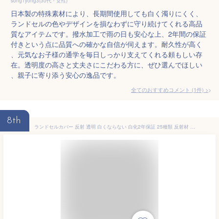
song1yong3(30代・女性)
日本製の特殊素材により、長期間使用しても白く濁りにくく、
ランドセルの色やデザインを損なわずに守り続けてくれる高品
質なアイテムです。撥水加工で雨の日も安心な上、2年間の保証
付きという点に品質への確かな自信が伺えます。耐久性が高く
、元気なお子様の通学を毎日しっかり支えてくれる頼もしい存
在。透明度の高さと丈夫さにこだわる方に、ぜひ選んでほしい
、親子に寄り添う安心の逸品です。
全てのおすすめコメント
(
1
件)
>
8th
ランドセルカバー 反射 透明 白くならない 白化2年保証 25種類 反射材 透明 安全 安心 傷付き防止 フチなし 人気 かわいい かっこいい 保護 ツバメランドセル おしゃれ イニシャル 新入学 新学期 レビューで無償保証