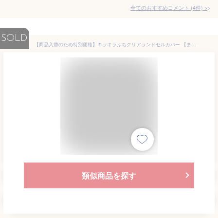
全てのおすすめコメント
(
4
件)
>
SOLD
【商品入替のため特別価格】キラキラふちクリアランドセルカバー 【まもるちゃん】 白くならない おしゃれ かわいい ラメ 日本製 国産 透明 シンプル 女の子 入学準備 新入学 新学期 入学祝い プレゼント 小学生 透明ランドセルカバー 透明 ピンク サックス パープル
類似商品を探す