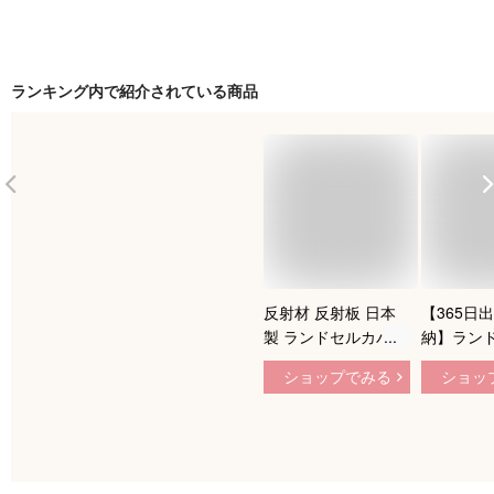
ランキング内で紹介されている商品
反射材 反射板 日本
【365日出
製 ランドセルカバー
納】ラン
2年保証 返品無料 着
ー 透明 
ショップでみる
ショッ
後レビューでキャラ
水 撥水 
グッズ2点 透明 送料
らない 小
無料 シンプル 白く
校 男の子
ならない 男の子 女
学 反射テ
の子 透明度 国産 レ
通学 交通