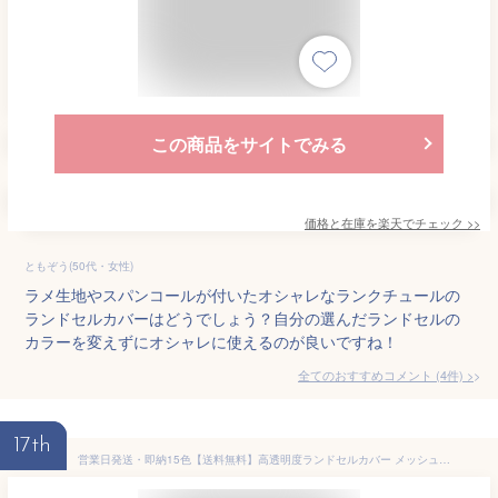
この商品をサイトでみる
価格と在庫を
楽天
でチェック
>>
ともぞう(50代・女性)
ラメ生地やスパンコールが付いたオシャレなランクチュールの
ランドセルカバーはどうでしょう？自分の選んだランドセルの
カラーを変えずにオシャレに使えるのが良いですね！
全てのおすすめコメント
(
4
件)
>
17th
営業日発送・即納15色【送料無料】高透明度ランドセルカバー メッシュ素材汗取りクッションパッド 笛付きサイズ調整可能チェストベルト 透明ランドセルカバー 雨カバー クリア 通学用 反射材あり ワイドサイズ リフレクター カバン 新入学入学式 男の子 女の子 新一年生