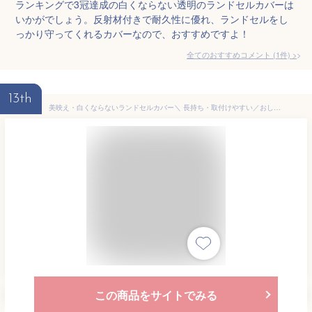
ランキングで3冠達成の白くならない透明のランドセルカバーは
いかがでしょう。反射材付きで耐久性に優れ、ランドセルをし
っかり守ってくれるカバーなので、おすすめですよ！
全てのおすすめコメント
(
1
件)
>
13th
美映え・白くならないランドセルカバー＼ 長持ち・取付けやすい／おしゃれ 日本製の充実保証付き しなやか高品質◆シンプル◆＼ 最短翌日到着／元祖白化2年保証 結べる ITOYA STYLE® 男の子 女の子 透明 くすみカラー イトヤスタイル「レビューもうすぐ5,000件突破！」
この商品をサイトでみる