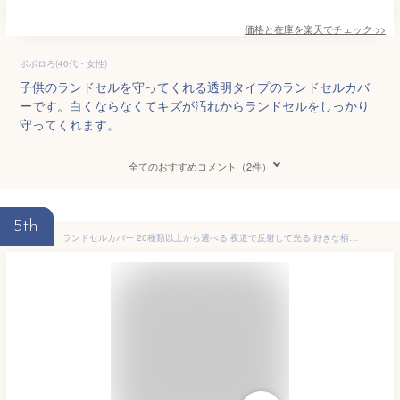
価格と在庫を
楽天
でチェック
>>
ポポロろ(40代・女性)
子供のランドセルを守ってくれる透明タイプのランドセルカバ
ーです。白くならなくてキズが汚れからランドセルをしっかり
守ってくれます。
全てのおすすめコメント（2件）
5th
ランドセルカバー 20種類以上から選べる 夜道で反射して光る 好きな柄が選べる 白化２年保証 白くならない 安心 安全 ツバメランドセル 透明 男の子 女の子 入学準備 新入学 入学祝い 光る 安全に通学 透明 クリア (20-Cat)