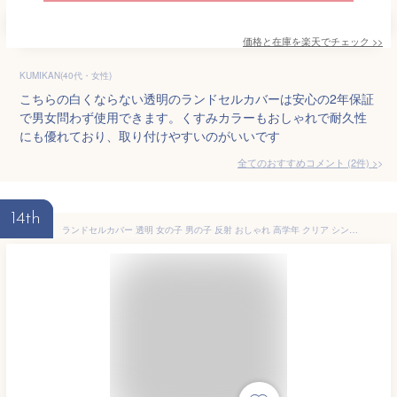
価格と在庫を
楽天
でチェック
>>
KUMIKAN(40代・女性)
こちらの白くならない透明のランドセルカバーは安心の2年保証
で男女問わず使用できます。くすみカラーもおしゃれで耐久性
にも優れており、取り付けやすいのがいいです
全てのおすすめコメント
(
2
件)
>
14th
ランドセルカバー 透明 女の子 男の子 反射 おしゃれ 高学年 クリア シンプル 光る 反射材付き ランドセル カバー 反射板 雨 撥水 かわいい 透明カバー 小学生 長持ち 白くならない ランカバー 防水 黒 赤 小学校 子供 入学