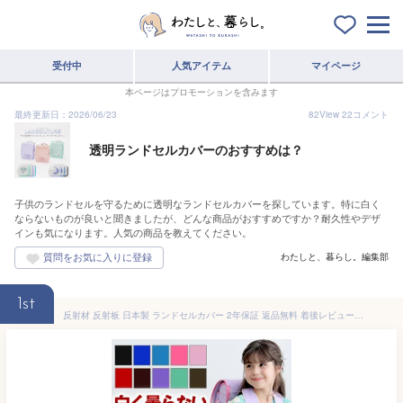
受付中
人気アイテム
マイページ
本ページはプロモーションを含みます
最終更新日：2026/06/23
82
View
22
コメント
透明ランドセルカバーのおすすめは？
子供のランドセルを守るために透明なランドセルカバーを探しています。特に白く
ならないものが良いと聞きましたが、どんな商品がおすすめですか？耐久性やデザ
インも気になります。人気の商品を教えてください。
わたしと、暮らし。編集部
1st
反射材 反射板 日本製 ランドセルカバー 2年保証 返品無料 着後レビューでキャラグッズ2点 透明 送料無料 シンプル 白くならない 男の子 女の子 透明度 国産 レッド ピンク ライトピンク パープル スカイブルー ブルー ブラック