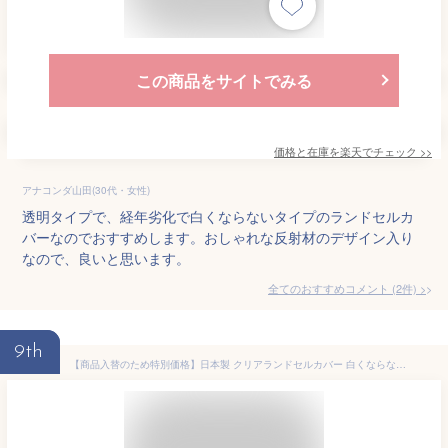
この商品をサイトでみる
価格と在庫を
楽天
でチェック
>>
アナコンダ山田(30代・女性)
透明タイプで、経年劣化で白くならないタイプのランドセルカ
バーなのでおすすめします。おしゃれな反射材のデザイン入り
なので、良いと思います。
全てのおすすめコメント
(
2
件)
>
9th
【商品入替のため特別価格】日本製 クリアランドセルカバー 白くならない 厚手 【まもるちゃん】 国産 透明 シンプル 男の子 女の子 入学準備 新入学 新学期 プレゼント 小学生 透明カバー 赤 ピンク 水色 パープル 紫 ブルー 青 ブラウン 茶 ブラック 黒 ミント キャメル