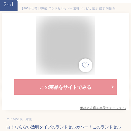
2nd
【365日出荷 | 即納】ランドセルカバー 透明 ツヤピカ 防水 撥水 防傷 白くならない 小学生 小学校 男の子 女の子 入学 反射テープ付き 通学 交通安全 黒 紺 緑 水色 ピンク 紫 茶色 傷防止 即納 1000円ポッキリ【送料無料】NO12
この商品をサイトでみる
価格と在庫を
楽天
でチェック
>>
エイム(50代・男性)
白くならない透明タイプのランドセルカバー！このランドセル