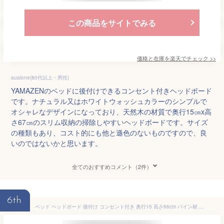
この商品をサイトでみる
価格と在庫を
楽天
でチェック
>>
aualone(80代以上・男性)
YAMAZENのベッドに後付けできるコンセント付きヘッドボード
です。ナチュラル又はホワイトウォッシュカラーのシンプルで
オシャレなデザインになっており、天然木の材質で奥行15㎝x高
さ67㎝のスリム収納の掃除しやすいヘッドボードです。サイズ
の種類もあり、コスト的にも他と遜色のないものですので、良
いのではないかと思います。
全てのおすすめコメント（2件）
6th
ベッド ヘッドボード 後付け コンセント付き 奥行15 高さ66cm パイン材 木製 棚 宮 スリム 収納 隙間 隙間収納 すきま収納 ヘッドボードのみ 山善 YAMAZEN 【送料無料】