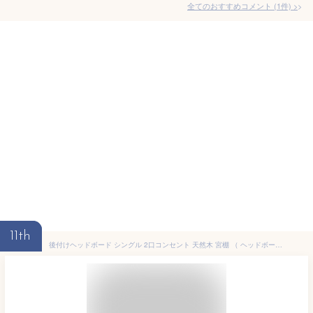
全てのおすすめコメント
(
1
件)
>
11th
後付けヘッドボード シングル 2口コンセント 天然木 宮棚 （ ヘッドボードのみ 後付 棚 ラック コンセント付 薄型 シングル用 収納 省スペース ヘッドボード 間仕切 飾り棚 シェルフ 木製 ）