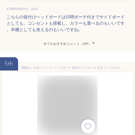
KUMIKAN(40代・女性)
こちらの後付けヘッドボードはUSBポーチ付きでサイドボード
としても。コンセントも搭載し、カラーも選べるのもいいです
。本棚としても使えるのもいいですね。
全てのおすすめコメント（2件）
5th
掃除がしやすい ベッド ヘッドボード 後付け コンセント付き シングル/セミダブル/ダブル/セミシングルショート 奥行15 高さ67cm パイン材 木製 棚 宮 スリム 収納 隙間 隙間収納 すきま収納 ヘッドボードのみ 山善 YAMAZEN 【送料無料】 0227P