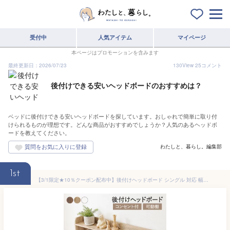
受付中
人気アイテム
マイページ
本ページはプロモーションを含みます
最終更新日：2026/07/23
130
View
25
コメント
後付けできる安いヘッドボードのおすすめは？
ベッドに後付けできる安いヘッドボードを探しています。おしゃれで簡単に取り付
けられるものが理想です。どんな商品がおすすめでしょうか？人気のあるヘッドボ
ードを教えてください。
わたしと、暮らし。編集部
1st
【3/1限定★10％クーポン配布中】後付けヘッドボード シングル 対応 幅98cm（ヘッドボード 後付け コンセント 付き ヘッドボードのみ 宮棚 枕元 収納 ベッドボード 収納棚 本棚 スリム ラック ベッドサイド ベッド 宮 追加 コンパクト 隙間 巾木 おしゃれ ナチュラル 白 木）