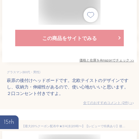
この商品をサイトでみる
価格と在庫を
Amazon
でチェック
>>
グラスマン(60代・男性)
萩原の後付けヘッドボードです。北欧テイストのデザインです
し、収納力・伸縮性があるので、使い心地がいいと思います。
２口コンセント付きですよ。
全てのおすすめコメント
(
2
件)
>
15th
【最大20%クーポン配布中★3/4(水)20時〜】【レビューで特典あり】後付けヘッドボード シングル 対応 幅98cm（ヘッドボード 後付け コンセント 付き ヘッドボードのみ 宮棚 枕元 収納 ベッドボード 収納棚 本棚 スリム ラック ベッドサイド ベッド 宮 追加 コンパクト 隙間