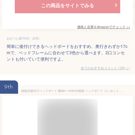
この商品をサイトでみる
価格と在庫を
Amazon
でチェック
>>
おひつじ座(70代・女性)
簡単に後付けできるヘッドボードをおすすめ。奥行きわずか17c
mで、ベッドフレームに合わせて3色から選べます。2口コンセ
ントも付いていて便利ですよ。
全てのおすすめコメント
(
1
件)
>
9th
伸縮式後付けヘッドボード 幅98〜163cm(伸縮 ヘッドボード コンセント付き シングル セミダブル ダブル クイーン サイドボード 宮棚 収納ラック 本棚 ナチュラル ブラウン ホワイト おしゃれ 寝室 北欧 オープンラック 隙間収納 枕元収納)