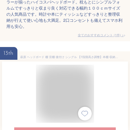
ラーが揃ったハイコスパヘッドボード。枕もとにシンプルフォ
ルムですっきりと収まり良く対応できる幅約１００ｃｍサイズ
の人気商品です。時計や本にティッシュなどすっきりと整理収
納が行えて使い心地も大満足。2口コンセントも備えてスマホ利
用も安心。
全てのおすすめコメント
(
1
件)
>
13th
萩原 ヘッドボード 棚 宮棚 後付け シングル 【7段階高さ調整】本棚 収納 薄型 小さめ 1500W 2口 コンセント 幅 98 奥行 12 高さ 66 ナチュラル WH-7710S-NA