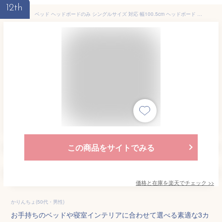
12th
ベッド ヘッドボードのみ シングルサイズ 対応 幅100.5cm ヘッドボード 後付け コンセント付き ヘッドボード単品 ベッド ヘッド ボード 後付け 棚 シングル シンプル デザイン 収納棚 棚 スリム 宮棚 ベッド棚 マットレス棚 本棚 マットレス用 布団用 木製 木目調 送料無料
この商品をサイトでみる
価格と在庫を
楽天
でチェック
>>
かりんちょ(50代・男性)
お手持ちのベッドや寝室インテリアに合わせて選べる素適な3カ