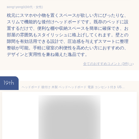
song1yong3(30代・女性)
枕元にスマホや小物を置くスペースが欲しい方にぴったりな、
スリムで機能的な後付けヘッドボードです。既存のベッドに設
置するだけで、便利な棚や収納スペースを簡単に確保でき、お
部屋の雰囲気もスタイリッシュに格上げしてくれます。壁との
隙間を有効活用できる設計で、圧迫感を与えずスマートに整理
整頓が可能。手軽に寝室の利便性を高めたい方におすすめの、
デザインと実用性を兼ね備えた逸品です。
全てのおすすめコメント
(
3
件)
>
19th
ヘッドボード 後付け 木製 ベッドヘッドボード 電源 コンセント付き USBポート付き ヘッドボードにもなる収納ラック ベッド用 後付けヘッドボード