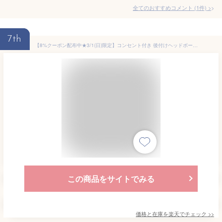
全てのおすすめコメント
(
1
件)
>
7th
【8%クーポン配布中★3/1(日)限定】コンセント付き 後付けヘッドボード(ヘッドボード 宮棚 後付け ベッド 収納 枕元 小物 置き オープンラック 本棚 高さ調節 コンセント スリム 軽量 天然木 おしゃれ シンプル 北欧 無垢 パイン材 木製 寝室 枕元収納 ベッド棚 サイドボード
この商品をサイトでみる
価格と在庫を
楽天
でチェック
>>