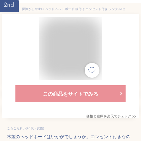
2nd
掃除がしやすい ベッド ヘッドボード 後付け コンセント付き シングル/セミダブル/ダブル/セミシングルショート 奥行15 高さ67cm パイン材 木製 棚 宮 スリム 収納 隙間 隙間収納 すきま収納 ヘッドボードのみ 山善 YAMAZEN 【送料無料】
この商品をサイトでみる
価格と在庫を
楽天
でチェック
>>
ころころあい(40代・女性)
木製のヘッドボードはいかがでしょうか。コンセント付きなの