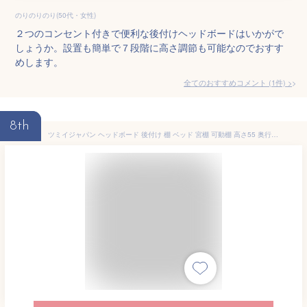
のりのりのり(50代・女性)
２つのコンセント付きで便利な後付けヘッドボードはいかがで
しょうか。設置も簡単で７段階に高さ調節も可能なのでおすす
めします。
全てのおすすめコメント
(
1
件)
>
8th
ツミイジャパン ヘッドボード 後付け 棚 ベッド 宮棚 可動棚 高さ55 奥行き17cm 幅 約100 コンセント付き ブラウン 茶色 TJTZU0002BR