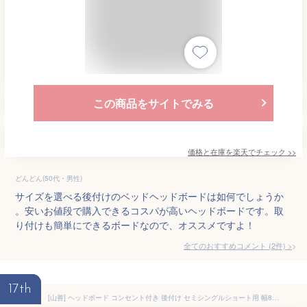
この商品をサイトでみる
価格と在庫を
楽天
でチェック
>>
どんどん(50代・男性)
サイズを選べる後付けのベッドヘッドボードは如何でしょうか
。安いお値段で購入できるコスパが高いヘッドボードです。取
り付けも簡単にできるボードなので、オススメですよ！
全てのおすすめコメント
(
2
件)
>
17th
[山善] ヘッドボード コンセント付き 後付け セミシングルショート用 幅80×奥行15×高さ66cm ナチュラル SHB-8066(NA)