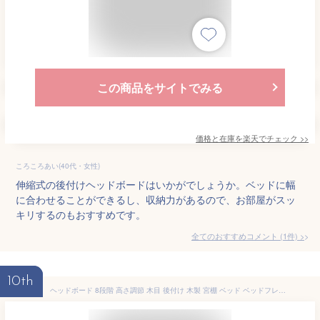
この商品をサイトでみる
価格と在庫を
楽天
でチェック
>>
ころころあい(40代・女性)
伸縮式の後付けヘッドボードはいかがでしょうか。ベッドに幅
に合わせることができるし、収納力があるので、お部屋がスッ
キリするのもおすすめです。
全てのおすすめコメント
(
1
件)
>
10th
ヘッドボード 8段階 高さ調節 木目 後付け 木製 宮棚 ベッド ベッドフレーム ヘッドレスベッド シェルフ オープンラック 二段 2段 おしゃれ 北欧 ボード 宮 シングル フレーム(代引不可)【送料無料】