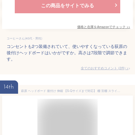
この商品をサイトでみる
価格と在庫を
Amazon
でチェック
>>
コーヒーさん(40代・男性)
コンセントも2つ装備されていて、使いやすくなっている荻原の
後付けヘッドボードはいかがですか。高さは7段階で調節できま
す。
全てのおすすめコメント
(
2
件)
>
14th
萩原 ヘッドボード 後付け 伸縮 【S-Qサイズまで対応】 棚 宮棚 スライド 収納 薄型 1500W 2口 コンセント ブラウン VKH-7709BR