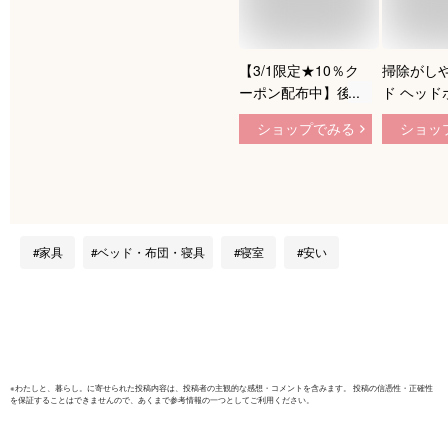
【3/1限定★10％ク
掃除がしや
ーポン配布中】後付
ド ヘッド
けヘッドボード シン
付け コン
ショップでみる
ショッ
グル 対応 幅
シングル/
98cm（ヘッドボード
ル/ダブル
後付け コンセント
グルショー
付き ヘッドボードの
高さ67c
み 宮棚 枕元 収納 ベ
木製 棚 宮
ッドボード 収納棚
納 隙間 
家具
ベッド・布団・寝具
寝室
安い
本棚 スリム ラック
きま収納 
ベッドサイド ベッド
ドのみ 山
宮 追加 コンパクト
YAMAZE
隙間 巾木 おしゃれ
料】
ナチュラル 白 木）
※
わたしと、暮らし。
に寄せられた投稿内容は、投稿者の主観的な感想・コメントを含みます。 投稿の信憑性・正確性
を保証することはできませんので、あくまで参考情報の一つとしてご利用ください。