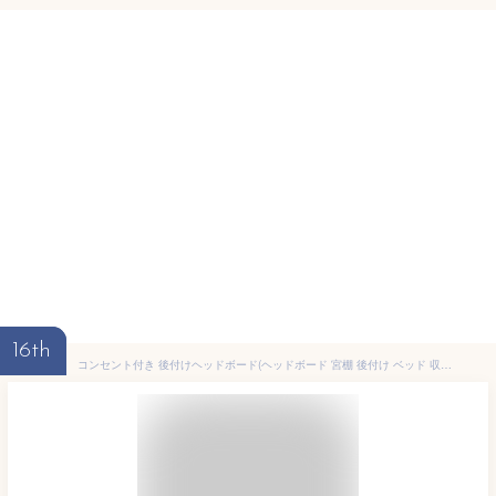
16th
コンセント付き 後付けヘッドボード(ヘッドボード 宮棚 後付け ベッド 収納 枕元 小物 置き オープンラック 本棚 高さ調節 コンセント スリム 軽量 天然木 おしゃれ シンプル 北欧 無垢 パイン材 木製 寝室 枕元収納 ベッド棚 サイドボード 木)