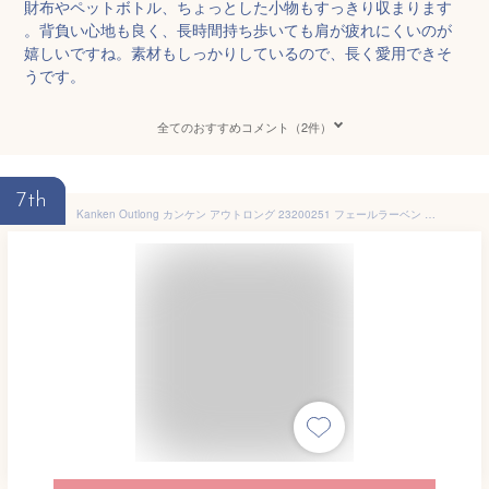
財布やペットボトル、ちょっとした小物もすっきり収まります
。背負い心地も良く、長時間持ち歩いても肩が疲れにくいのが
嬉しいですね。素材もしっかりしているので、長く愛用できそ
うです。
全てのおすすめコメント（2件）
7th
Kanken Outlong カンケン アウトロング 23200251 フェールラーベン カンケンリュック カンケン リュック カンケンバッグ 18l 大容量 ブランド FJALLRAVEN メンズ レディース 通勤 通学 カジュアル ビジネス 防災 pc パソコン a4 ブラック 黒 鞄 バッグ 2026 冬 春 春夏