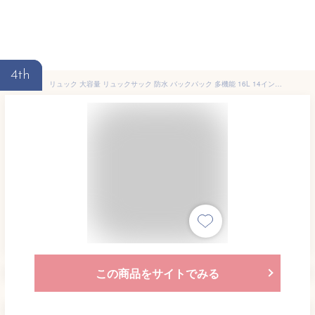
4th
リュック 大容量 リュックサック 防水 バックパック 多機能 16L 14インチ PC収納 キャンパス パック 旅行 デイパック アウトドア カジュアル 男女兼用 (ブラック) [並行輸入品]
この商品をサイトでみる