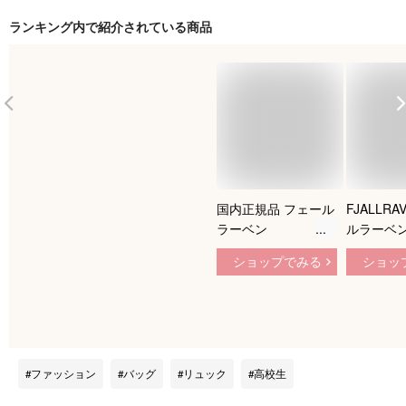
ランキング内で紹介されている商品
国内正規品 フェール
FJALLRA
ラーベン
ルラーベン
FJALLRAVEN カンケ
バッグ KA
ショップでみる
ショッ
ン KANKEN 16L
イバッグ 
Black 550 ブラック
ン 手提げ
黒 バックパック リ
ュック 23
ュックサック 手提
ド 正規品
デイパック アウトド
ア ストリート キャ
ファッション
バッグ
リュック
高校生
ンプ メンズ レディ