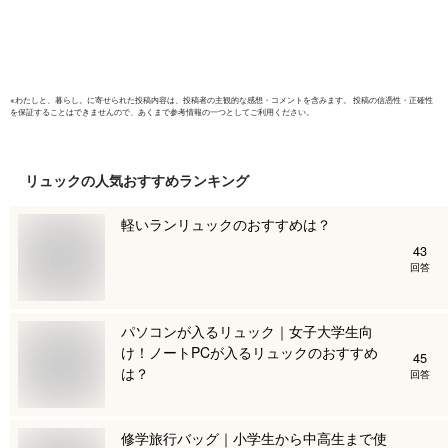
ース 子供 ジュニア
キッズ 通学 通勤 高
校生 大学生 2WAY
23510
※
わたしと、暮らし。
に寄せられた投稿内容は、投稿者の主観的な感想・コメントを含みます。 投稿の信憑性・正確性
を保証することはできませんので、あくまで参考情報の一つとしてご利用ください。
リュック
の人気おすすめランキング
軽いランリュックのおすすめは？
43
回答
パソコンが入るリュック｜女子大学生向
け！ノートPCが入るリュックのおすすめ
45
は？
回答
修学旅行バッグ｜小学生から中高生まで使