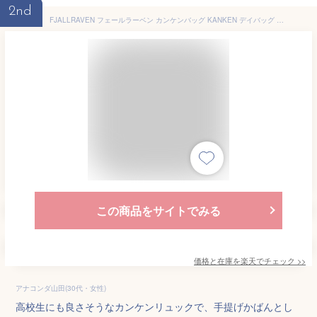
2nd
FJALLRAVEN フェールラーベン カンケンバッグ KANKEN デイバッグ 手さげカバン 手提げバッグ リュック 23510 ブランド 正規品【Z4L】
この商品をサイトでみる
価格と在庫を
楽天
でチェック
>>
アナコンダ山田(30代・女性)
高校生にも良さそうなカンケンリュックで、手提げかばんとし