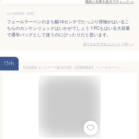
価格と在庫を
楽天
でチェック
>>
ちゃゆ(50代・女性)
フェールラーベンのまち幅16センチでたっぷり荷物がはいるこ
ちらのカンケンリュックはいかがでしょう？PCもはいる大容量
で通学バッグとして使うのにぴったりだと思います。
全てのおすすめコメント
(
1
件)
>
13th
【当店限定 エントリーで最大21倍】【正規取扱店】 フェールラーベン リュック レディース メンズ FJALL RAVEN カンケン 通勤 通学 軽量 A4 おしゃれ かわいい バッグ カジュアル ブランド 高校生 学生 軽い 手持ち 耐水 2WAY 16L KANKEN 23510