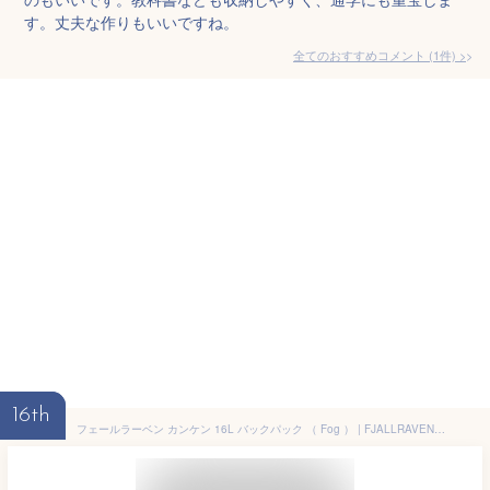
す。丈夫な作りもいいですね。
全てのおすすめコメント
(
1
件)
>
16th
フェールラーベン カンケン 16L バックパック （ Fog ） | FJALLRAVEN Kanken 16L backpack [t]