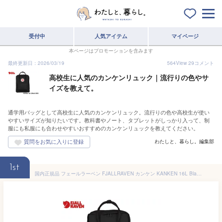
受付中
人気アイテム
マイページ
本ページはプロモーションを含みます
最終更新日：2026/03/19
564
View
29
コメント
高校生に人気のカンケンリュック｜流行りの色やサ
イズを教えて。
通学用バッグとして高校生に人気のカンケンリュック。流行りの色や高校生が使い
やすいサイズが知りたいです。教科書やノート、タブレットがしっかり入って、制
服にも私服にも合わせやすいおすすめのカンケンリュックを教えてください。
わたしと、暮らし。編集部
1st
国内正規品 フェールラーベン FJALLRAVEN カンケン KANKEN 16L Black 550 ブラック 黒 バックパック リュックサック 手提 デイパック アウトドア ストリート キャンプ メンズ レディース 子供 ジュニア キッズ 通学 通勤 高校生 大学生 2WAY 23510