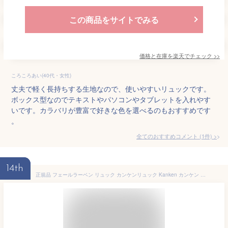
この商品をサイトでみる
価格と在庫を
楽天
でチェック
>>
ころころあい(40代・女性)
丈夫で軽く長持ちする生地なので、使いやすいリュックです。
ボックス型なのでテキストやパソコンやタブレットを入れやす
いです。カラバリが豊富で好きな色を選べるのもおすすめです
。
全てのおすすめコメント
(
1
件)
>
14th
正規品 フェールラーベン リュック カンケンリュック Kanken カンケン FJALLRAVEN A4 16L リュックサック バックパック バッグ 通勤 通学 レディース 女性 女の子 マザーズリュック 大学生 おしゃれ 軽い 23510