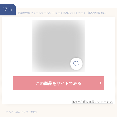
17th
Fjallraven フェールラーベン リュック BAG バックパック 【KANKEN 16L 】23510 カンケン 正規品 ship1
この商品をサイトでみる
価格と在庫を
楽天
でチェック
>>
ころころあい(40代・女性)