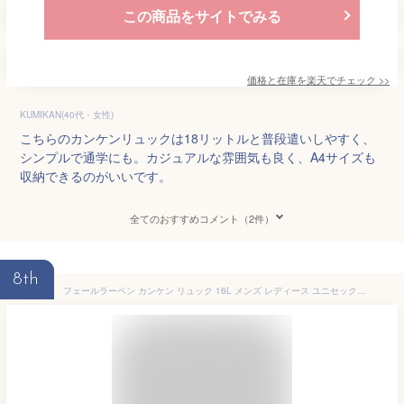
この商品をサイトでみる
価格と在庫を
楽天
でチェック
>>
KUMIKAN(40代・女性)
こちらのカンケンリュックは18リットルと普段遣いしやすく、
シンプルで通学にも。カジュアルな雰囲気も良く、A4サイズも
収納できるのがいいです。
全てのおすすめコメント（2件）
8th
フェールラーベン カンケン リュック 16L メンズ レディース ユニセックス 女性 女の子 バッグ バックパック カバン リュックサック デイバッグ ハンドバッグ 旅行 お出かけ 通学 通勤 学生 大学生 おしゃれ 軽い Fjllrven Fjallraven Kanken 23510