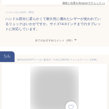
価格と在庫を
Amazon
でチェック
>>
コーヒーさん(40代・男性)
ハンドル部分に柔らかくて耐久性に優れたレザーが使われてい
るリュックはいかがですか。サイズ14.0インチまでのタブレッ
トに対応しています。
全てのおすすめコメント（2件）
5th
MAX450円OFFクーポン配布中！FJALLRAVEN フェールラーベン KANKEN Mini カンケン ミニリュック リュックサック バックパック FJ 23561 デイバッグ ハンドバッグ レディース キッズ 7Lプレゼント ギフト 通勤 通学 送料無料