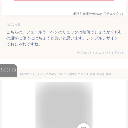
価格と在庫を
Amazon
でチェック
>>
だんごっ鼻
こちらの、フェールラーベンのリュックは如何でしょうか？16L
の通学に使うにはちょうど良いと思います。シンプルデザイン
でおしゃれですね。
全てのおすすめコメント
(
1
件)
>
SOLD
Kanken バックパック 2way デザイン 耐水ビニロン F 素材 大容量 通勤・通学・ハイキング・旅行用 メンズ・レディース共用 サイズ 38cm×27cm×11cm ポケット 4 つ 並行輸入品 (グリーン 16L,大型)