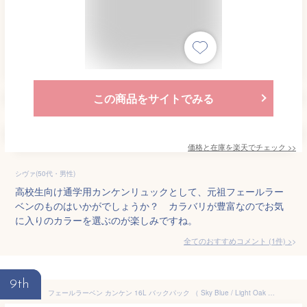
この商品をサイトでみる
価格と在庫を
楽天
でチェック
>>
シヴァ(50代・男性)
高校生向け通学用カンケンリュックとして、元祖フェールラー
ベンのものはいかがでしょうか？ カラバリが豊富なのでお気
に入りのカラーを選ぶのが楽しみですね。
全てのおすすめコメント
(
1
件)
>
9th
フェールラーベン カンケン 16L バックパック （ Sky Blue / Light Oak ） | FJALLRAVEN Kanken 16L backpack [t]