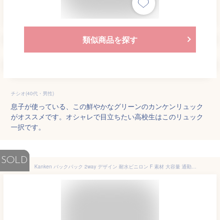
類似商品を探す
チシオ(40代・男性)
息子が使っている、この鮮やかなグリーンのカンケンリュック
がオススメです。オシャレで目立ちたい高校生はこのリュック
一択です。
SOLD
Kanken バックパック 2way デザイン 耐水ビニロン F 素材 大容量 通勤・通学・ハイキング・旅行用 メンズ・レディース共用 サイズ 38cm×27cm×11cm ポケット 4 つ 並行輸入品 (黒と赤 16L,大型)