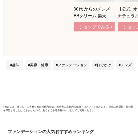
30代 からのメンズ
【公式_
BBクリーム 楽天1位
ナチュラ
【公式】myberylマ
ァンデーシ
ショップでみる
ショッ
イベリル 男性ファン
(OBgE /
デーション コンシー
ンデーショ
ラー メイク カバー
カバー /
青ひげ クマ くま し
プ / 日焼
み そばかす ニキビ
SPF50+ P
毛穴 黒ずみ くすみ
いやすい
趣味
美容・健康
ファンデーション
おでかけ
メンズ
テカリ 保湿 うるお
型 / 乳液 
い 自然 スキンケア
ア / 韓国コ
ナチュラル肌 皮脂
ンズメイク
初メイク ビジネス
日本製 40代 50代
※
わたしと、暮らし。
に寄せられた投稿内容は、投稿者の主観的な感想・コメントを含みます。 投稿の信憑性・正確性
を保証することはできませんので、あくまで参考情報の一つとしてご利用ください。
ファンデーション
の人気おすすめランキング