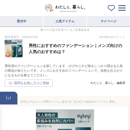
受付中
人気アイテム
マイページ
本ページはプロモーションを含みます
最終更新日：2026/07/08
84
View
22
コメント
男性におすすめのファンデーション｜メンズ向けの
人気のおすすめは？
男性用のファンデーションを探しています。ひげやニキビ跡をしっかり隠せる人気
の商品が知りたいです。メンズにおすすめのファンデーションで、自然な仕上がり
になるものを教えてください。
わたしと、暮らし。編集部
1st
30代 からのメンズBBクリーム 楽天1位【公式】myberylマイベリル 男性ファンデーション コンシーラー メイク カバー 青ひげ クマ くま しみ そばかす ニキビ 毛穴 黒ずみ くすみ テカリ 保湿 うるおい 自然 スキンケア ナチュラル肌 皮脂 初メイク ビジネス 日本製 40代 50代