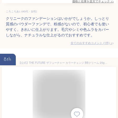
価格と在庫を
楽天
でチェック
>>
ころころあい(40代・女性)
クリニークのファンデーションはいかがでしょうか。しっとり
質感のパウダーファンデで、粉感がないので、初心者でも使い
やすく、きれいに仕上がります。毛穴やシミや色ムラをカバー
しながら、ナチュラルな仕上がるのでおすすめです。
全てのおすすめコメント
(
1
件)
>
8th
【公式】THE FUTURE ザフューチャー カラーチェンジ BBクリーム 25g メンズ コンシーラー 化粧品 ファンデーション ニキビ にきび くま クマ しみ シミ カバー UV対策 日焼け止め ベージュ SPF50++ PA++++ 毛穴 メンズコスメ