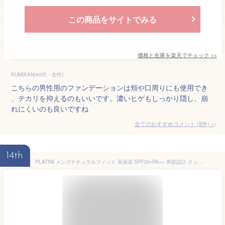
この商品をサイトでみる
価格と在庫を
楽天
でチェック
>>
KUMIKAN(40代・女性)
こちらの男性用のファンデーションは頬や口周りにも使用でき
、テカリを抑えるのもいいです。濃いヒゲもしっかり隠し、崩
れにくいのも良いですね
全てのおすすめコメント
(
2
件)
>
14th
PLATINI メンズナチュラルフィット 高保湿 SPF30•PA++ 男肌設計 クッションファンデーション [青ひげ クマ 毛穴 シミ ニキビ痕 テカり] 高密着 皮脂吸着パウダー 美容エッセンス 日焼け止め [01_ナチュラル]