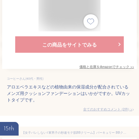
この商品をサイトでみる
価格と在庫を
Amazon
でチェック
>>
コーヒーさん(40代・男性)
アロエベラエキスなどの植物由来の保湿成分が配合されている
メンズ用クッションファンデーションはいかがですか。UVカッ
トタイプです。
全てのおすすめコメント
(
2
件)
>
15th
【女子バレしない1軍男子の秒速モテ肌BBクリーム】バーキュリー BBクリーム メンズ ファンデーション コンシーラー 医薬部外品 日焼け止め ニキビ跡 青髭 隠し 30g