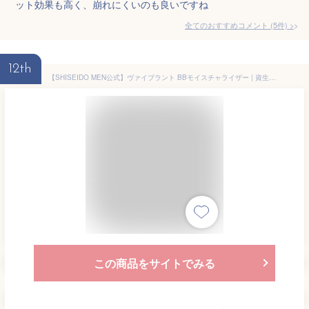
ット効果も高く、崩れにくいのも良いですね
全てのおすすめコメント
(
5
件)
>
12th
【SHISEIDO MEN公式】ヴァイブラント BBモイスチャライザー | 資生堂メン | ファンデーション BBクリーム フェイスケア メンズメイク SPF30・PA+++ 青ひげ 肌悩み カバー 身だしなみ
この商品をサイトでみる