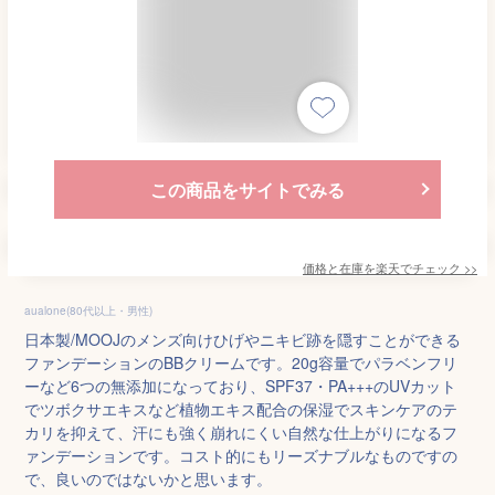
この商品をサイトでみる
価格と在庫を
楽天
でチェック
>>
aualone(80代以上・男性)
日本製/MOOJのメンズ向けひげやニキビ跡を隠すことができる
ファンデーションのBBクリームです。20g容量でパラベンフリ
ーなど6つの無添加になっており、SPF37・PA+++のUVカット
でツボクサエキスなど植物エキス配合の保湿でスキンケアのテ
カリを抑えて、汗にも強く崩れにくい自然な仕上がりになるフ
ァンデーションです。コスト的にもリーズナブルなものですの
で、良いのではないかと思います。