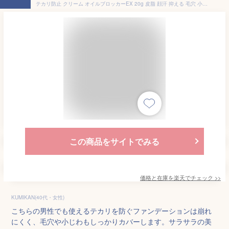
テカリ防止 クリーム オイルブロッカーEX 20g 皮脂 顔汗 抑える 毛穴 小ジワ を隠す 化粧下地 メイク下地 化粧崩れ防止 メイク崩れ防止 皮脂くずれ 毛穴カバー 小じわカバー ファンデーション メンズメイク メンズコスメ 男性化粧品 ZAS ザス
この商品をサイトでみる
価格と在庫を
楽天
でチェック
>>
KUMIKAN(40代・女性)
こちらの男性でも使えるテカリを防ぐファンデーションは崩れ
にくく、毛穴や小じわもしっかりカバーします。サラサラの美