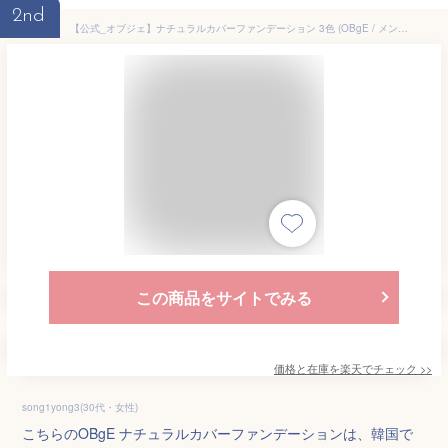
2nd
【公式_オブジェ】ナチュラルカバーファンデーション 3色 (OBgE / メンズ ファンデーション / 毛穴カバー / トーンアップ / 日焼け止め SPF50+ PA++++ / 使いやすいスティック型 / 乳液 / スキンケア / 韓国コスメ / メンズメイク)
この商品をサイトでみる
価格と在庫を
楽天
でチェック
>>
song1yong3(30代・女性)
こちらのOBgE ナチュラルカバーファンデーションは、韓国で