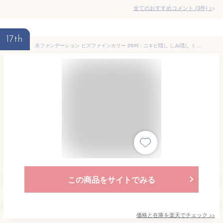
全てのおすすめコメント
(
3
件)
>
17th
水ファンデーション ビズファインカラー 35ml：ニキビ隠し しみ隠し くま消し あざ隠し メンズbbクリーム より自然な仕上がり ニキビ跡 ホクロ 毛穴 自然に隠す メンズファンデーション コンシーラー メンズメイク 男性化粧品 メンズコスメ ZAS
この商品をサイトでみる
価格と在庫を
楽天
でチェック
>>