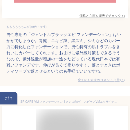
価格と在庫を
楽天
でチェック
>>
ももももももんが(50代・女性)
男性専用の「ジェントルブラックエピ ファンデーション」はい
かがでしょうか。青髭、ニキビ跡、黒ズミ、シミなどのカバー
力に特化したファンデーションで、男性特有の肌トラブルをき
れいにカバーしてくれます。おまけに紫外線対策もできるそう
なので、紫外線量が増加の一途をたどっている現代日本では有
難いファンデです。伸びが良くて塗りやすく、落とすときはボ
ディソープで落とせるというのも手軽でいいですね。
全てのおすすめコメント
(
1
件)
>
5th
SPICARE VM ファンデーション【メンズ向け】 スピケアVMエキサイティングファンデーション 15g SPF. 37+++ 下地不要 天然針水光注射ファンデーション