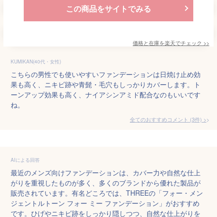
この商品をサイトでみる
価格と在庫を
楽天
でチェック
>>
KUMIKAN(40代・女性)
こちらの男性でも使いやすいファンデーションは日焼け止め効
果も高く、ニキビ跡や青髭・毛穴もしっかりカバーします。ト
ーンアップ効果も高く、ナイアシンアミド配合なのもいいです
ね。
全てのおすすめコメント
(
3
件)
>
AIによる回答
最近のメンズ向けファンデーションは、カバー力や自然な仕上
がりを重視したものが多く、多くのブランドから優れた製品が
販売されています。有名どころでは、THREEの「フォー・メン 
ジェントルトーン フォー ミー ファンデーション」がおすすめ
です。ひげやニキビ跡をしっかり隠しつつ、自然な仕上がりを