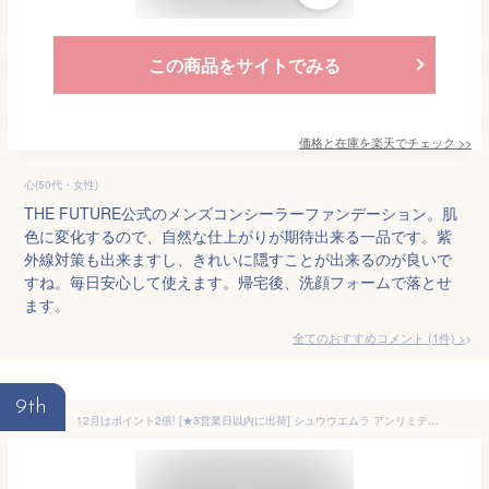
この商品をサイトでみる
価格と在庫を
楽天
でチェック
>>
心(50代・女性)
THE FUTURE公式のメンズコンシーラーファンデーション。肌
色に変化するので、自然な仕上がりが期待出来る一品です。紫
外線対策も出来ますし、きれいに隠すことが出来るのが良いで
すね。毎日安心して使えます。帰宅後、洗顔フォームで落とせ
ます。
全てのおすすめコメント
(
1
件)
>
9th
12月はポイント2倍! [★3営業日以内に出荷] シュウウエムラ アンリミテッド ラスティング フルイド #574 ファンデーション (国内正規品)