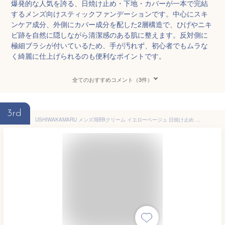
爆発的な人気を誇る、日焼け止め・下地・カバーが一本で完結
するメンズ向けスティックファンデーションです。中心にスキ
ンケア成分、外側にカバー成分を配した2層構造で、ひげやニキ
ビ跡を自然に隠しながら清潔感のある肌に整えます。反対側に
極細ブラシが付いているため、手が汚れず、初心者でもムラな
く綺麗に仕上げられるのも便利なポイントです。
全てのおすすめコメント（3件）
3rd
USHIWAKAMARU メンズ用BBクリーム イエローベージュ 日焼け止め ファンデーション コンシーラー 青ひげ・毛穴・ニキビ跡をカバー 肌のトーンアップ 紫外線対策SPF50+ PA++++ 自然な仕上がり、