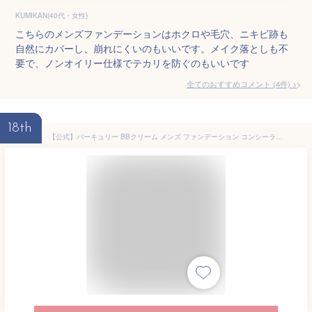
KUMIKAN(40代・女性)
こちらのメンズファンデーションはホクロや毛穴、ニキビ跡も
自然にカバーし、崩れにくいのもいいです。メイク落としも不
要で、ノンオイリー仕様でテカリを防ぐのもいいです
全てのおすすめコメント
(
4
件)
>
18th
【公式】バーキュリー BBクリーム メンズ ファンデーション コンシーラー ナイアシンアミド配合 SPF47 PA+++ 医薬部外品 [日焼け止め ニキビ跡 青髭 クマ 毛穴 ほうれい線 隠す ウォータープルーフ] 日本製 約1ヵ月分 30g