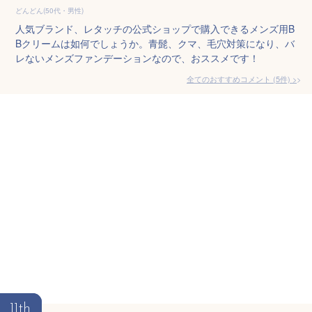
どんどん(50代・男性)
人気ブランド、レタッチの公式ショップで購入できるメンズ用B
Bクリームは如何でしょうか。青髭、クマ、毛穴対策になり、バ
レないメンズファンデーションなので、おススメです！
全てのおすすめコメント
(
5
件)
>
11th