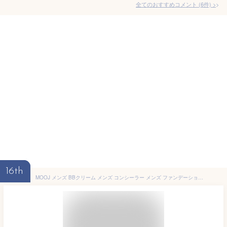
全てのおすすめコメント
(
6
件)
>
16th
MOOJ メンズ BBクリーム メンズ コンシーラー メンズ ファンデーション 【メーキャップ効果で 青ひげ/クマ/ニキビ跡/毛穴 を隠す】 日焼け止め【SPF37 PA+++】 髭隠し テカリ ニキビ跡 青髭 青ひげ 隠し シミ クマ くま ファンデーション コンシーラー