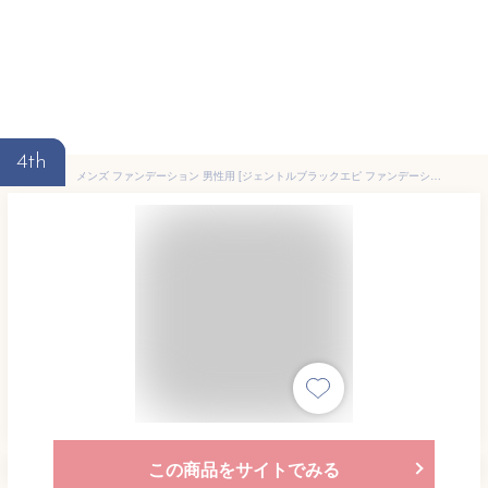
4th
メンズ ファンデーション 男性用 [ジェントルブラックエピ ファンデーション] メンズコスメ 青ひげ ひげ 髭剃り 髭剃り跡 テカリ 皮脂 GENTLE BLACK EPI FAUNDATION メール便 送料無料
この商品をサイトでみる