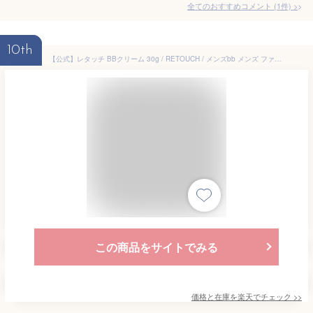
全てのおすすめコメント
(
1
件)
>
10th
【公式】レタッチ BBクリーム 30g / RETOUCH / メンズbb メンズ ファンデーション バレない 青髭 クマ 毛穴 ニキビ跡 日焼け止め UV対策 SPF32 PA ++ bbクリーム 男性用 コンシーラー メンズメイク ビービー 人気 ギフト プレゼント
この商品をサイトでみる
価格と在庫を
楽天
でチェック
>>