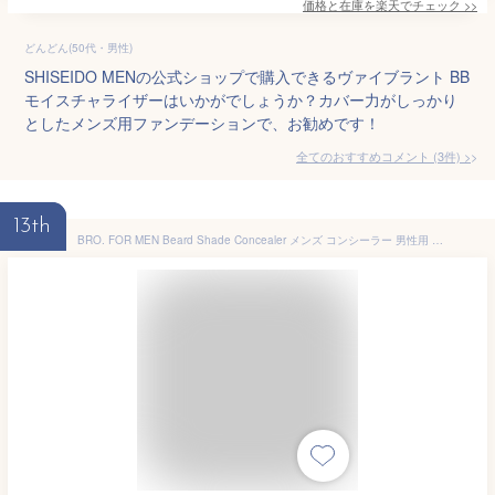
価格と在庫を
楽天
でチェック
>>
どんどん(50代・男性)
SHISEIDO MENの公式ショップで購入できるヴァイブラント BB
モイスチャライザーはいかがでしょうか？カバー力がしっかり
としたメンズ用ファンデーションで、お勧めです！
全てのおすすめコメント
(
3
件)
>
13th
BRO. FOR MEN Beard Shade Concealer メンズ コンシーラー 男性用 青ひげ 濃いひげ ファンデーション 頬 口周り あご ひげ隠し ひげカバー ヒゲカバー テカらない 崩れない