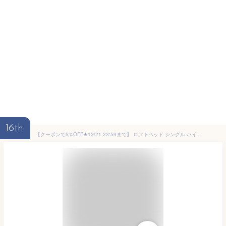
16th
【クーポンで5%OFF★12/21 23:59まで】 ロフトベッド シングル ハイタイプ 大人 ロフト ベッド 大人用 ベッド下収納 北欧 風 子供部屋 システムベッド 収納 収納付 木製 フレーム ホワイト ナチュラル ディスプレイ棚 子ども キッズ 一人暮らし 寮 ゲストハウス