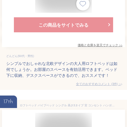
この商品をサイトでみる
価格と在庫を
楽天
でチェック
>>
どんどん(50代・男性)
シンプルでおしゃれな北欧デザインの大人用ロフトベッドは如
何でしょうか。お部屋のスペースを有効活用できます。ベッド
下に収納、デスクスペースができるので、おススメです！
全てのおすすめコメント
(
3
件)
>
17th
ロフトベッド パイプベッド シングル 高さ3タイプ 宮 コンセント ハンガーポール メッシュ ロフトベッド ロータイプ 大人用 システムベッド 下収納 子供ベッド 二段ベッド 省スペース スチール 耐震 ベッド パイプ 金属 社員寮 学生寮