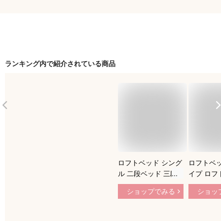
ランキング内で紹介されている商品
ロフトベッド シング
ロフトベッ
ル 二段ベッド 三段
イプ ロフ
ベッド デスク付 2段
パイプベッ
ショップでみる
ショッ
ベッド ベッド シン
大人用 子
グルベッド S パイプ
下収納 高
ベッド シングルベッ
ングル セ