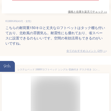
価格と在庫を
楽天
でチェック
>>
KUMIKAN(40代・女性)
こちらの耐荷重150キロと丈夫なロフトベットはタック棚も付い
ており、北欧風の雰囲気も。耐震性にも優れており、省スペー
スに設置できるのもいいです。空間の有効活用もできるのがい
いですね。
全てのおすすめコメント
(
2
件)
>
9th
システムベッド 3WAYロフトベッド シングル 収納付き デスク付き コンセント付き 宮棚付き 高さ3段階調節可 スチール製 耐荷重150kg 耐震 パイプベッド 省スペース設計 メッシュパネル付属 北欧風 (ブラック)