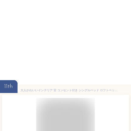
11th
大人かわいいインテリア 宮 コンセント付き シングルベッド ロフトベッド ハイタイプ ミドルタイプ 子供用 大人用 はしご 梯子 寮 民泊 シェアハウス 社宅 パイプベッド ベット 一人暮らし