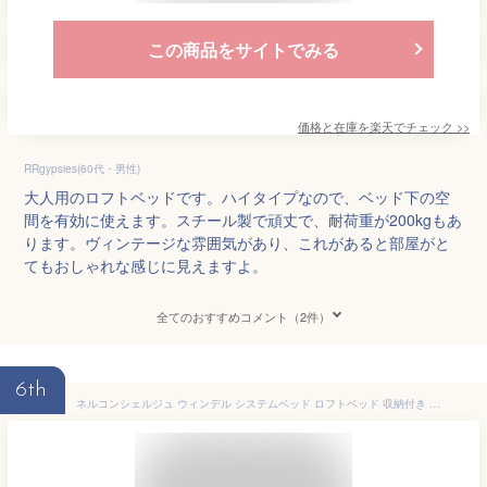
この商品をサイトでみる
価格と在庫を
楽天
でチェック
>>
RRgypsies(60代・男性)
大人用のロフトベッドです。ハイタイプなので、ベッド下の空
間を有効に使えます。スチール製で頑丈で、耐荷重が200kgもあ
ります。ヴィンテージな雰囲気があり、これがあると部屋がと
てもおしゃれな感じに見えますよ。
全てのおすすめコメント（2件）
6th
ネルコンシェルジュ ウィンデル システムベッド ロフトベッド 収納付き デスク付き シングル ベッドフレーム 木製 ハンガー シェルフ/グレイッシュ-グレー