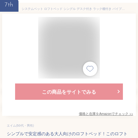
7th
システムベット ロフトベッド シングル デスク付き ラック棚付き パイプベッド 耐荷重120kg 高さ170cm 北欧風 大人 一人暮らし 子供 ハシゴ 頑丈 (ホワイト, モデル1)
この商品をサイトでみる
価格と在庫を
Amazon
でチェック
>>
エイム(50代・男性)
シンプルで安定感のある大人向けのロフトベッド！このロフト