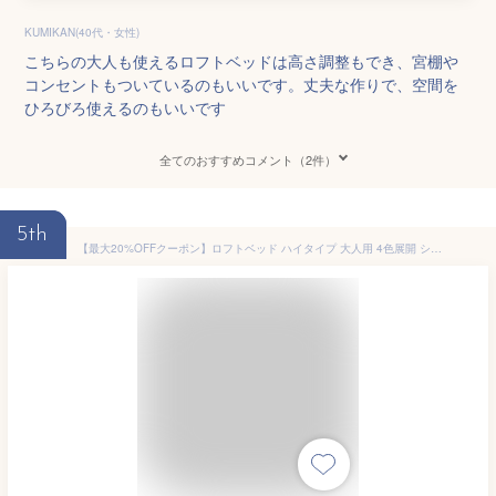
KUMIKAN(40代・女性)
こちらの大人も使えるロフトベッドは高さ調整もでき、宮棚や
コンセントもついているのもいいです。丈夫な作りで、空間を
ひろびろ使えるのもいいです
全てのおすすめコメント（2件）
5th
【最大20%OFFクーポン】ロフトベッド ハイタイプ 大人用 4色展開 シングル コンパクト 大人 子供 子供用 落下防止 頑丈 安全設計 パイプ スチール 一人暮らし 耐荷重200kg 高さ180cm 送料無料