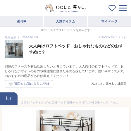
受付中
人気アイテム
マイページ
本ページはプロモーションを含みます
最終更新日：2026/01/09
118
View
24
コメント
大人向けロフトベッド｜おしゃれなものなどのおす
すめは？
部屋のスペースを有効活用したいと考えています。大人向けのロフトベッドで、お
しゃれなデザインのものや機能性に優れたものを探しています。使いやすくて人気
のおすすめの商品があれば教えてください！
わたしと、暮らし。編集部
1st
ロフトベッド シングル 二段ベッド 三段ベッド デスク付 2段ベッド ベッド シングルベッド S パイプベッド シングルベッド 収納 おしゃれ 北欧風 シングル 子供部屋 スチール 耐震 ベッド