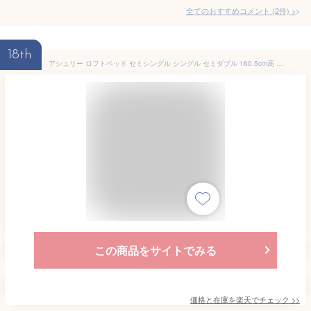
全てのおすすめコメント
(
2
件)
>
18th
アシュリー ロフトベッド セミシングル シングル セミダブル 160.5cm高 シェルフ ベッド下有効活用 ハシゴ 棚付き ロフトベッド単品 11cm厚マットセット|ディスプレイ収納 ベッド ベット 収納 収納付き木製 子供部屋 ロフト子供 大人用
この商品をサイトでみる
価格と在庫を
楽天
でチェック
>>