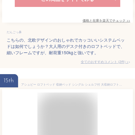
価格と在庫を
楽天
でチェック
>>
だんごっ鼻
こちらの、北欧デザインのおしゃれでカッコいいシステムベッ
ドは如何でしょうか？大人用のデスク付きのロフトベッドで、
細いフレームですが、耐荷重150kgと強いです。
全てのおすすめコメント
(
2
件)
>
15th
アシュビー ロフトベッド 収納ベッド シングル シェルフ付 大収納ロフトベッド ベッドサイドロング棚 木製 大人デザイン ブラウン ナチュラル ロフトベッド単品 11cm厚マットセット|ハイタイプ シンプルデザイン 大人