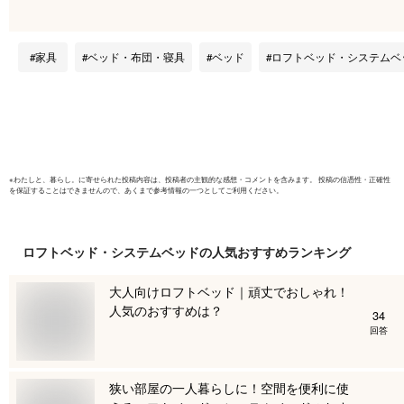
ド 収納 おしゃれ 北
耐震 頑丈
欧風 シングル 子供
ド
部屋 スチール 耐震
家具
ベッド・布団・寝具
ベッド
ロフトベッド・システムベ
ベッド
※
わたしと、暮らし。
に寄せられた投稿内容は、投稿者の主観的な感想・コメントを含みます。 投稿の信憑性・正確性
を保証することはできませんので、あくまで参考情報の一つとしてご利用ください。
ロフトベッド・システムベッド
の人気おすすめランキング
大人向けロフトベッド｜頑丈でおしゃれ！
人気のおすすめは？
34
回答
狭い部屋の一人暮らしに！空間を便利に使