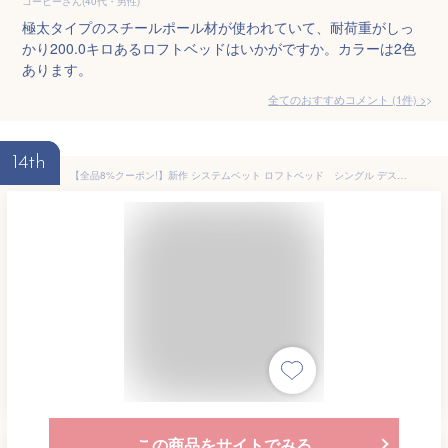
コーヒーさん(40代・男性)
極太タイプのスチールポール材が使われていて、耐荷重がしっ
かり200.0キロあるロフトベッドはいかがですか。カラーは2色
あります。
全てのおすすめコメント
(
1
件)
>
14th
【全品8%クーポン!】新作 システムベット ロフトベッド シングル デスク付き ラック棚付き 耐荷重150kg 高さ170cm 北欧風 木目 子供ベッド 二段ベッド 大人ベッド 一人暮らし 子供部屋二段ベッド スチール 耐震 ベッド クリスマス
この商品をサイトでみる