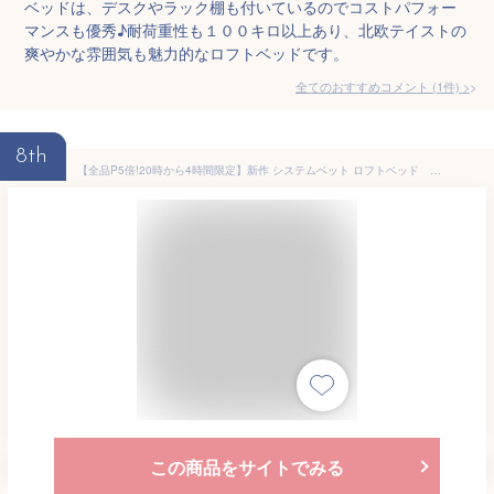
ベッドは、デスクやラック棚も付いているのでコストパフォー
マンスも優秀♪耐荷重性も１００キロ以上あり、北欧テイストの
爽やかな雰囲気も魅力的なロフトベッドです。
全てのおすすめコメント
(
1
件)
>
8th
【全品P5倍!20時から4時間限定】新作 システムベット ロフトベッド シングル デスク付き ラック棚付き 耐荷重150kg 高さ170cm 北欧風 木目 子供ベッド 二段ベッド 大人ベッド 一人暮らし 子供部屋二段ベッド スチール 耐震 ベッド クリスマス
この商品をサイトでみる