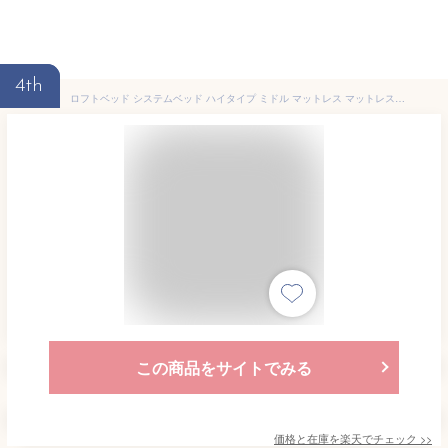
4th
ロフトベッド システムベッド ハイタイプ ミドル マットレス マットレス付き 宮付き 宮棚 コンセント 机 デスク 大人 大人用 子供 おしゃれ シングル 収納 白 黒 高さ 調整 はしご パイプ スチール
この商品をサイトでみる
価格と在庫を
楽天
でチェック
>>