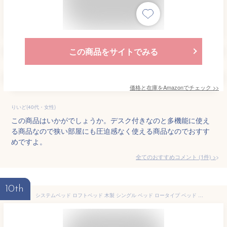
この商品をサイトでみる
価格と在庫を
Amazon
でチェック
>>
りいど(40代・女性)
この商品はいかがでしょうか。デスク付きなのと多機能に使え
る商品なので狭い部屋にも圧迫感なく使える商品なのでおすす
めですよ。
全てのおすすめコメント
(
1
件)
>
10th
システムベッド ロフトベッド 木製 シングル ベッド ロータイプ ベッド デスク 本棚 机付き 学習机 コンパクト 本棚付き 木製ベッド 天然木 収納 子供 大人 一人暮らし コンパクト ミドルベッド 分離 分割 分割式