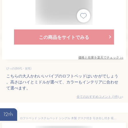
この商品をサイトでみる
価格と在庫を
楽天
でチェック
>>
ぴっの(50代・女性)
こちらの大人かわいいパイプのロフトベッドはいかがでしょう
。高さはハイとミドルが選べて、カラーもインテリアに合わせ
て選べます。
全てのおすすめコメント
(
1
件)
>
12th
ロフトベッド システムベッド シングル 木製 デスク付き 引き出し付き 収納付き 宮付き 棚付き コンセント付き フック付き ロフト ベッド ベッドフレーム ベッド下収納 オープンラック 一人暮らし