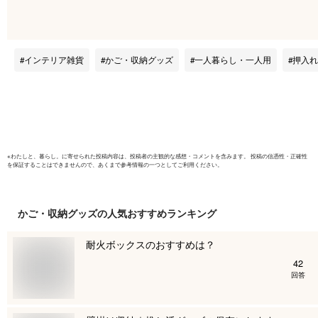
チェスト 押入れチェ
引出し 奥行
スト 積み重ね 衣替
39 44 高さ
え 衣装ケース キャ
天馬 公式
スター付き ひとり暮
本製 フィッツ
インテリア雑貨
かご・収納グッズ
一人暮らし・一人用
押入れ
らし アイリスオーヤ
ィッツ収納
マ NSCLZ503
ラスチッ
※
わたしと、暮らし。
に寄せられた投稿内容は、投稿者の主観的な感想・コメントを含みます。 投稿の信憑性・正確性
を保証することはできませんので、あくまで参考情報の一つとしてご利用ください。
かご・収納グッズ
の人気おすすめランキング
耐火ボックスのおすすめは？
42
回答