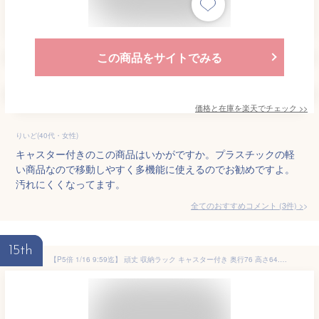
この商品をサイトでみる
価格と在庫を
楽天
でチェック
>>
りいど(40代・女性)
キャスター付きのこの商品はいかがですか。プラスチックの軽
い商品なので移動しやすく多機能に使えるのでお勧めですよ。
汚れにくくなってます。
全てのおすすめコメント
(
3
件)
>
15th
【P5倍 1/16 9:59迄】 頑丈 収納ラック キャスター付き 奥行76 高さ64.5 幅28/40/46cm 全体耐荷重40kg 単品/2個組 押入れ 収納 押入れ収納 クローゼット クローゼット収納 ウォークインクローゼット 前後 引き出し 山善 YAMAZEN 【送料無料】