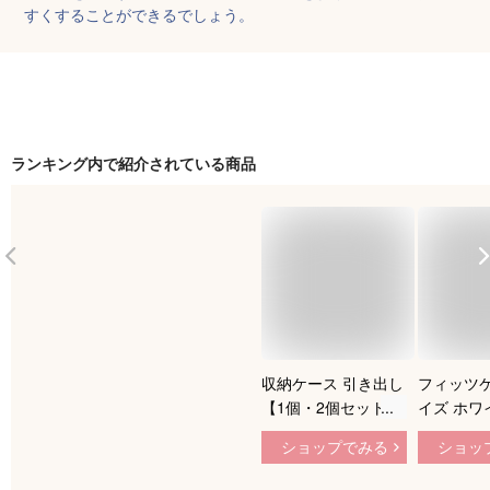
すくすることができるでしょう。
ランキング内で紹介されている商品
収納ケース 引き出し
フィッツケ
【1個・2個セット】
イズ ホワ
プラスチック クロー
fits 衣
ショップでみる
ショッ
ゼット収納 押入れ収
ケース 収
納 衣類収納 クリア
クローゼッ