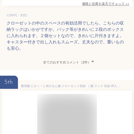
価格と在庫を
楽天
でチェック
>>
心(50代・女性)
クローゼットの中のスペースの有効活用でしたら、こちらの収
納ラックはいかがですか。バック等がきれいに２段のボックス
に入れられます。２個セットなので、きれいに片付きますよ。
キャスター付きで出し入れもスムーズ。丈夫なので、重いもの
も安心。
全てのおすすめコメント（2件）
5th
整理棚 ピタッ！と伸びるん棚 クローゼット収納 （ 棚 ラック 収納 押入れ収納 伸縮 高さ調節 収納棚 クローゼット 押し入れ 階段下 整理整頓 収納用品 クローゼット収納棚 押入れ スリム 収納ラック ）