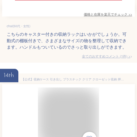
価格と在庫を
楽天
でチェック
>>
chai(50代・女性)
こちらのキャスター付きの収納ラックはいかがでしょうか。可
動式の棚板付きで、さまざまなサイズの物を整理して収納でき
ます。ハンドルもついているのでさっと取り出しができます。
全てのおすすめコメント
(
1
件)
>
14th
【公式】収納ケース 引き出し プラスチック クリア クローゼット収納 押入れ収納 衣類収納 チェスト クリアチェスト 押入れチェスト 積み重ね 衣替え クローゼット 押入れ 衣装ケース キャスター付き ひとり暮らし アイリスオーヤマ NSCLZ503