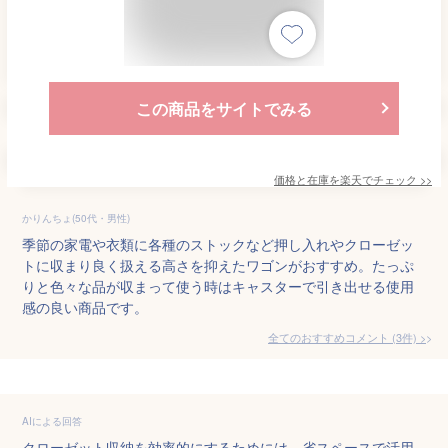
この商品をサイトでみる
価格と在庫を
楽天
でチェック
>>
かりんちょ(50代・男性)
季節の家電や衣類に各種のストックなど押し入れやクローゼッ
トに収まり良く扱える高さを抑えたワゴンがおすすめ。たっぷ
りと色々な品が収まって使う時はキャスターで引き出せる使用
感の良い商品です。
全てのおすすめコメント
(
3
件)
>
AIによる回答
クローゼット収納を効率的にするためには、省スペースで活用