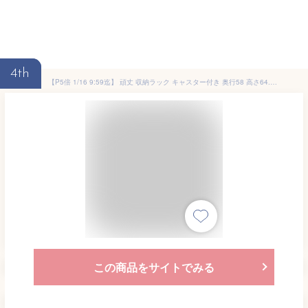
4th
【P5倍 1/16 9:59迄】 頑丈 収納ラック キャスター付き 奥行58 高さ64.5 幅28/40/46cm 全体耐荷重40kg 単品/2個組 押入れ 収納 押入れ収納 クローゼット クローゼット収納 ウォークインクローゼット 前後 引き出し 山善 YAMAZEN 【送料無料】
この商品をサイトでみる