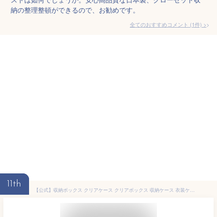
納の整理整頓ができるので、お勧めです。
全てのおすすめコメント
(
1
件)
>
11th
【公式】収納ボックス クリアケース クリアボックス 収納ケース 衣装ケース アイリスオーヤマMBC-L 送料無料 ボックスチェスト クリアチェストクローゼット収納 衣類収納【iris_dl04】