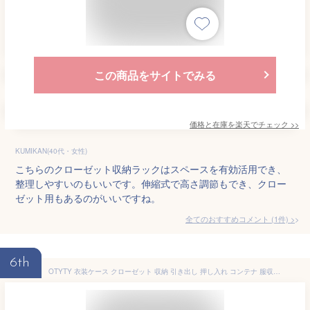
この商品をサイトでみる
価格と在庫を
楽天
でチェック
>>
KUMIKAN(40代・女性)
こちらのクローゼット収納ラックはスペースを有効活用でき、
整理しやすいのもいいです。伸縮式で高さ調節もでき、クロー
ゼット用もあるのがいいですね。
全てのおすすめコメント
(
1
件)
>
6th
OTYTY 衣装ケース クローゼット 収納 引き出し 押し入れ コンテナ 服収納 プラケース 収納 折り畳み 洋服収納 衣類収納 衣装棚 洋服収納 三段 整理棚 おしいれ収納 積み重ね可能 大容量 ニット 収納 ＸＬ 純白 おしゃれ 3個組 タンスケース