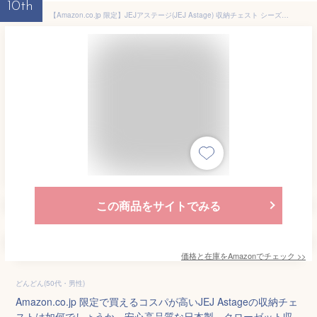
10th
【Amazon.co.jp 限定】JEJアステージ(JEJ Astage) 収納チェスト シーズワイド 3段 ポリプロピレン (PP) ホワイト/ホワイト 日本製 簡単組み立て 幅54×奥行40×高さ63.5cm
この商品をサイトでみる
価格と在庫を
Amazon
でチェック
>>
どんどん(50代・男性)
Amazon.co.jp 限定で買えるコスパが高いJEJ Astageの収納チェ
ストは如何でしょうか。安心高品質な日本製、クローゼット収