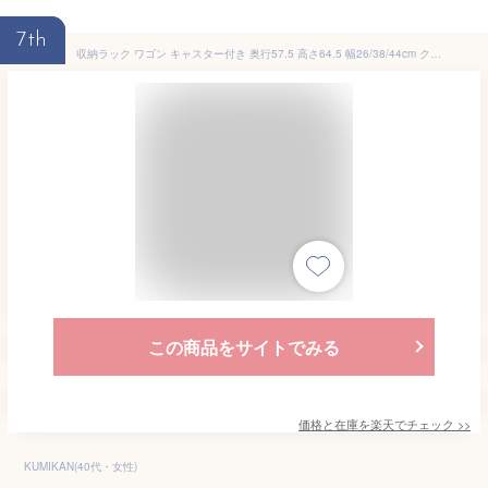
7th
収納ラック ワゴン キャスター付き 奥行57.5 高さ64.5 幅26/38/44cm クローゼット収納 クローゼット 収納 押入れ 押入れ収納 ウォークインクローゼット WIC 収納ボックス 階段下 バッグ ランドセル ペットボトル 前後 引き出し 山善 YAMAZEN 【送料無料】
この商品をサイトでみる
価格と在庫を
楽天
でチェック
>>
KUMIKAN(40代・女性)