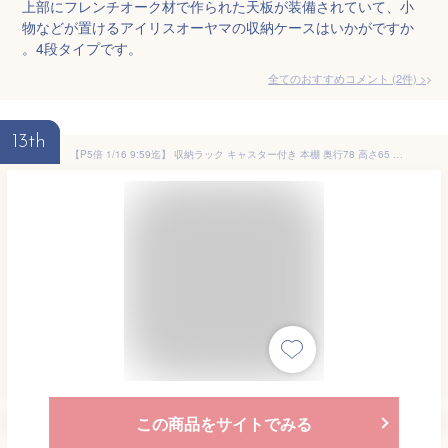
上部にフレンチオーク材で作られた天板が装備されていて、小
物などが置けるアイリスオーヤマの収納ケースはいかがですか
。4段タイプです。
全てのおすすめコメント
(
2
件)
>
13th
【P5倍 1/16 9:59迄】 収納ラック キャスター付き 本棚 奥行78 高さ65 幅20/26/38cm 押入れ収納 押入れ 収納 クローゼット クローゼット収納 ウォークインクローゼット WIC 収納ボックス 階段下 バッグ 白 ホワイト 山善 YAMAZEN 【送料無料】
この商品をサイトでみる