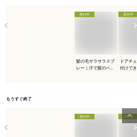
受付中
受付中
髪の毛サラサラスプ
ドアチェ
レー｜汗で髪のベタ
付けでき
つきに！市販のヘア
錠、穴あ
スプレーでおすすめ
貸でも使
はどれ？
め商品は
もうすぐ終了
受付中
受付中