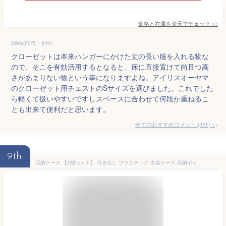
価格と在庫を
楽天
でチェック
>>
Silvia(60代・女性)
クローゼットは本来ハンガーにかけた丈の長い服を入れる物な
ので、そこを有効活用するとなると、床に直接置けて尚且つ高
さがあまりない物という事になりますよね。アイリスオーヤマ
のクローゼット用チェストのSサイズを選びました。これでした
ら軽くて扱いやすいですしスペースに合わせて何段か重ねるこ
とも出来て便利だと思います。
全てのおすすめコメント
(
1
件)
>
9th
収納ケース 【2個セット】 引き出し プラスチック 衣装ケース 収納ボックス 押入れ収納 収納 クローゼットチェスト 6段 積み重ね クローゼットチェスト クリアチェスト 押入れチェスト クローゼット収納 衣類収納 アイリスオーヤマ NSCLZ-503