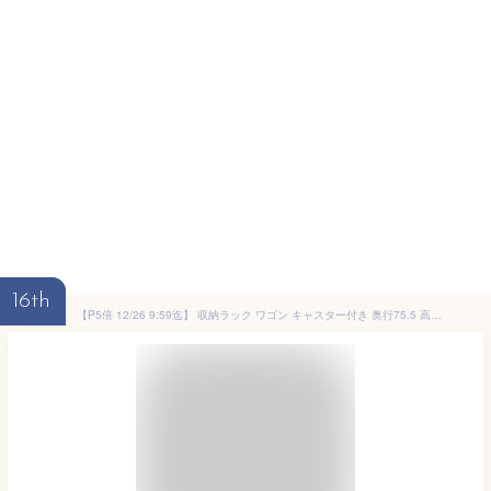
16th
【P5倍 12/26 9:59迄】 収納ラック ワゴン キャスター付き 奥行75.5 高さ64.5 幅26/38/44cm 押入れ収納 押入れ 収納 クローゼット クローゼット収納 ウォークインクローゼット WIC 収納ボックス 階段下 バッグ 山善 YAMAZEN 【送料無料】