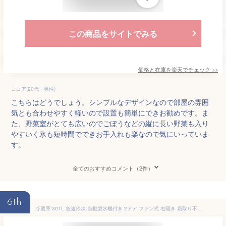
この商品をサイトでみる
価格と在庫を
楽天
でチェック
>>
ココア(20代・男性)
こちらはどうでしょう。シンプルなデザインなので部屋の雰囲
気とも合わせやすく軽いので設置も簡単にできお勧めです。ま
た、野菜室がとても広いのでごぼうなどの縦に長い野菜も入り
やすいく氷も短時間でできお手入れも楽なので気にいっていま
す。
全てのおすすめコメント（2件）
6th
冷蔵庫 301L 急速冷凍 自動製氷機付き 2ドア ファン式 右開き 霜取り不要 大型 スリム 大容量 省エネ 節電 ホワイト ブラック IRSN-I30A【HS】 [安心延長保証対象]