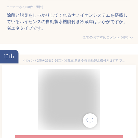
コーヒーさん(40代・男性)
除菌と脱臭をしっかりしてくれるナノイオンシステムを搭載し
ているハイセンスの自動製氷機能付き冷蔵庫はいかがですか。
省エネタイプです。
全てのおすすめコメント
(
4
件)
>
13th
《ポイント2倍★29日9:59迄》冷蔵庫 急速冷凍 自動製氷機付き 2ドア ファン式 右開き 霜取り不要 大型 スリム 大容量 省エネ 節電 301L ホワイト ブラック IRSN-I30A【HS】 [安心延長保証対象]