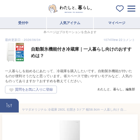
受付中
人気アイテム
マイページ
本ページはプロモーションを含みます
最終更新日：2026/06/04
1074
View
22
コメント
自動製氷機能付き冷蔵庫｜一人暮らし向けのおすす
めは？
一人暮らしを始めるにあたって、冷蔵庫を購入したいです。自動製氷機能が付いた
ものが便利そうだなと思っています。省スペースで使いやすいモデルなど、人気の
ものってありますか？おすすめを教えてください。
わたしと、暮らし。編集部
1st
ヤマダオリジナル 冷蔵庫 283L 右開き 3ドア 幅58.9cm 一人暮し向け 自動製氷 静音 REFAGE YRZ-F28M ホワイト系