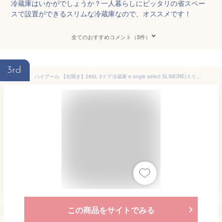
冷蔵庫はいかがでしょうか？一人暮らしにピッタリの省スペー
スで設置ができるスリムな冷蔵庫なので、オススメです！
全てのおすすめコメント（3件）
3rd
ハイアール 【右開き】286L 3ドア冷蔵庫 e angle select SLIMORE(スリモア) ホワイト JR-CVM29E4-W [JRCVM29E4W]【RNH】
この商品をサイトでみる