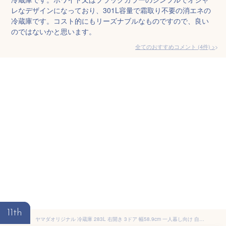
レなデザインになっており、301L容量で霜取り不要の消エネの
冷蔵庫です。コスト的にもリーズナブルなものですので、良い
のではないかと思います。
全てのおすすめコメント
(
4
件)
>
11th
ヤマダオリジナル 冷蔵庫 283L 右開き 3ドア 幅58.9cm 一人暮し向け 自動製氷 静音 REFAGE YRZ-F28M ホワイト系