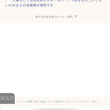
いの大きさの冷蔵庫が便利です。
全てのおすすめコメント（2件）
SOLD
アクア 冷蔵庫 262L 右開き 3ドア 幅60cm スタイリッシュデザイン 真ん中冷凍室 自動製氷 AQR-S26R ゴールド系