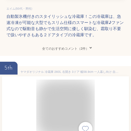
エイム(50代・男性)
自動製氷機付きのスタイリッシュな冷蔵庫！この冷蔵庫は、急
速冷凍が可能な大型でもスリム仕様のスマートな冷蔵庫♪ファン
式なので駆動音も静かで生活空間に優しく馴染む、霜取り不要
で扱いやすさもある２ドアタイプの冷蔵庫です。
全てのおすすめコメント（2件）
5th
ヤマダオリジナル 冷蔵庫 283L 右開き 3ドア 幅58.9cm 一人暮し向け 自動製氷 静音 REFAGE YRZ-F28M ホワイト系