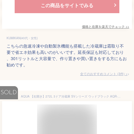
この商品をサイトでみる
価格と在庫を
楽天
でチェック
>>
KUMIKAN(40代・女性)
こちらの急速冷凍や自動製氷機能も搭載した冷蔵庫は霜取り不
要で省エネ効果も高いのがいいです。延長保証も対応しており
、301リットルと大容量で、作り置きや買い置きをする方にもお
勧めです。
全てのおすすめコメント
(
3
件)
>
SOLD
AQUA 【右開き】272L 3ドア冷蔵庫 SVシリーズ ウッドブラック AQR-SV27P2(K) [AQRSV27P2K]【RNH】【MRPT】