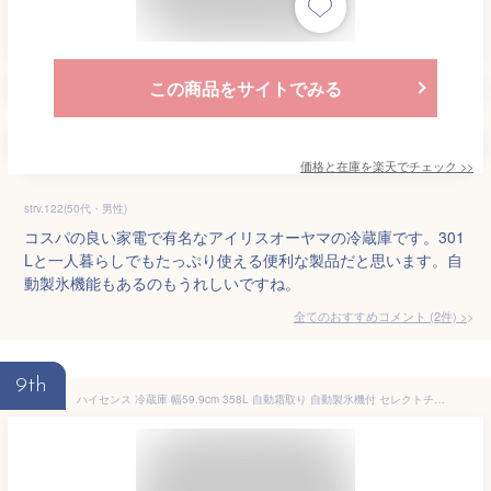
この商品をサイトでみる
価格と在庫を
楽天
でチェック
>>
strv.122(50代・男性)
コスパの良い家電で有名なアイリスオーヤマの冷蔵庫です。301
Lと一人暮らしでもたっぷり使える便利な製品だと思います。自
動製氷機能もあるのもうれしいですね。
全てのおすすめコメント
(
2
件)
>
9th
ハイセンス 冷蔵庫 幅59.9cm 358L 自動霜取り 自動製氷機付 セレクトチルド室 うるおい野菜室 HI-NANO抗菌脱臭 静音20dB 右開き 3ドア 大容量 HR-GC360KB ブラック