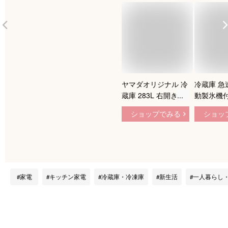
ヤマダオリジナル 冷
冷蔵庫 急
蔵庫 283L 右開き 3
動製氷機付
ドア 幅58.9cm 一人
ファン式 
ショップでみる
ショッ
暮し向け 自動製氷
取り不要 
静音 REFAGE YRZ-
ム 大容量
F28M ホワイト系
電 301L
ラック IRS
I30A[2603
家電
キッチン家電
冷蔵庫・冷凍庫
新生活
一人暮らし