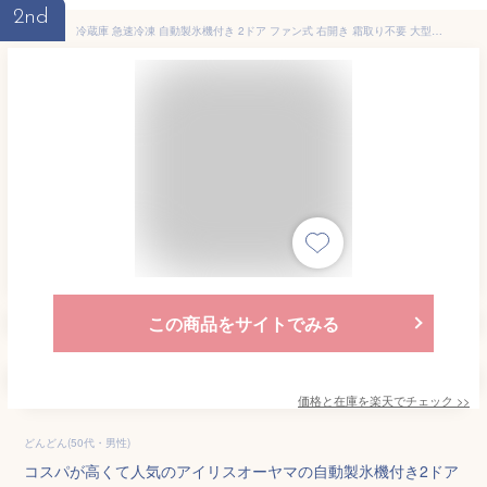
2nd
冷蔵庫 急速冷凍 自動製氷機付き 2ドア ファン式 右開き 霜取り不要 大型 スリム 大容量 省エネ 節電 301L ホワイト ブラック IRSN-I30A[2603SX]
この商品をサイトでみる
価格と在庫を
楽天
でチェック
>>
どんどん(50代・男性)
コスパが高くて人気のアイリスオーヤマの自動製氷機付き2ドア