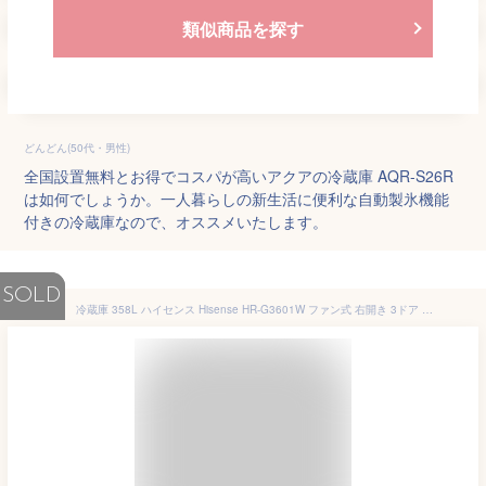
類似商品を探す
どんどん(50代・男性)
全国設置無料とお得でコスパが高いアクアの冷蔵庫 AQR-S26R
は如何でしょうか。一人暮らしの新生活に便利な自動製氷機能
付きの冷蔵庫なので、オススメいたします。
SOLD
冷蔵庫 358L ハイセンス Hisense HR-G3601W ファン式 右開き 3ドア 大容量 たっぷり収納 ドアポケット充実 自動製氷 真ん中野菜室 スライド2段式 急凍モード搭載 凍らせず保存 微氷結 買い替え ホワイト ガラス エクプラ特選