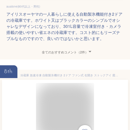
aualone(80代以上・男性)
アイリスオーヤマの一人暮らしに使える自動製氷機能付き2ドア
の冷蔵庫です。ホワイト又はブラックカラーのシンプルでオシ
ャレなデザインになっており、301L容量で冷凍室付き・カメラ
搭載の使いやすい省エネの冷蔵庫です。コスト的にもリーズナ
ブルなものですので、良いのではないかと思います。
全てのおすすめコメント（2件）
8th
冷蔵庫 急速冷凍 自動製氷機付き 2ドア ファン式 右開き ストックアイ 霜取り不要 大型 スリム 大容量 省エネ 節電 STOCKEYE カメラ付き 301L ホワイト ブラック IRSN-IC30B 【HS】 [安心延長保証対象][2603SI]