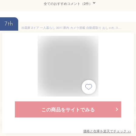
全てのおすすめコメント（2件）
7th
冷蔵庫 2ドア 一人暮らし 301l 庫内 カメラ搭載 自動霜取り おしゃれ スリム 冷凍庫 大きい 大容量 家庭用 省エネ 大きめ 右開き 二人暮らし 一人暮らし 300l 以上 ストックアイ IRSN-IC30B アイリスオーヤマ * 【HS】
この商品をサイトでみる
価格と在庫を
楽天
でチェック
>>