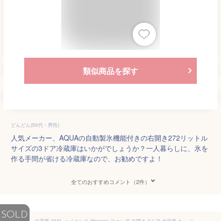
類似商品を探す
どんどん(50代・男性)
人気メーカー、AQUAの自動製氷機能付きの右開き272リットル
サイズの3ドア冷蔵庫はいかがでしょうか？一人暮らしに、氷を
作る手間が省ける冷蔵庫なので、お勧めですよ！
全てのおすすめコメント（2件）
SOLD
冷蔵庫 358L ハイセンス Hisense ファン式 右開き 3ドア 大容量 たっぷり収納 ドアポケット充実 自動製氷 真ん中野菜室 スライド2段式 急凍モード搭載 凍らせず保存 微氷結 買い替え HR-G3601W ガラスホワイト 白 エクプラ特選