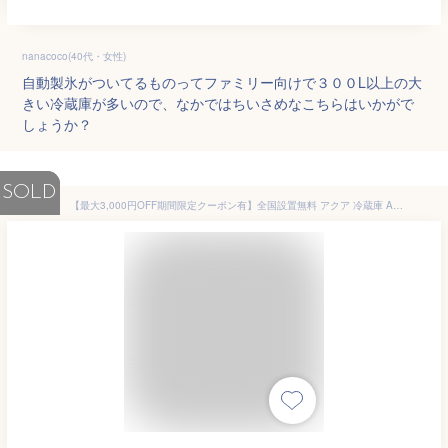
nanacoco(40代・女性)
自動製氷がついてるものってファミリー向けで３００L以上の大
きい冷蔵庫が多いので、なかではちいさめなこちらはいかがで
しょうか？
SOLD
【最大3,000円OFF期間限定クーポン有】全国設置無料 アクア 冷蔵庫 AQR-S26R | 262L 幅60cm 右開き 3ドア ブライトシャンパン 自動製氷機能付き 大容量まんなか冷凍室