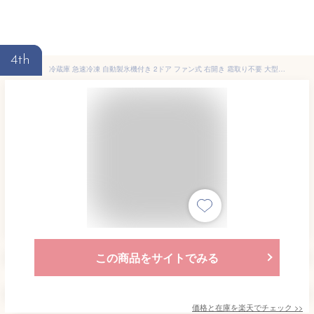
4th
冷蔵庫 急速冷凍 自動製氷機付き 2ドア ファン式 右開き 霜取り不要 大型 スリム 大容量 省エネ 節電 301L ホワイト ブラック IRSN-I30A【HS】[2603SE]
この商品をサイトでみる
価格と在庫を
楽天
でチェック
>>