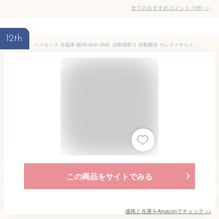
全てのおすすめコメント
(
1
件)
>
12th
ハイセンス 冷蔵庫 幅59.8cm 358L 自動霜取り 自動製氷 セレクトチルド室 うるおい野菜室 除菌脱臭 静音 右開き 3ドア 大容量 HR-G3601W ホワイト
この商品をサイトでみる
価格と在庫を
Amazon
でチェック
>>