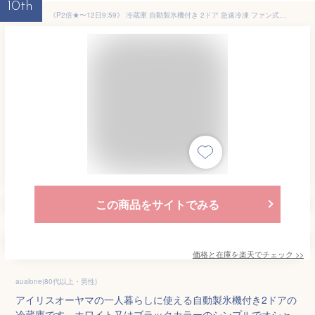
10th
《P2倍★〜12日9:59》 冷蔵庫 自動製氷機付き 2ドア 急速冷凍 ファン式 右開き 霜取り不要 大型 スリム 大容量 省エネ 節電 301L ホワイト ブラック IRSN-I30A 【HS】
この商品をサイトでみる
価格と在庫を
楽天
でチェック
>>
aualone(80代以上・男性)
アイリスオーヤマの一人暮らしに使える自動製氷機付き2ドアの
冷蔵庫です。ホワイト又はブラックカラーのシンプルでオシャ