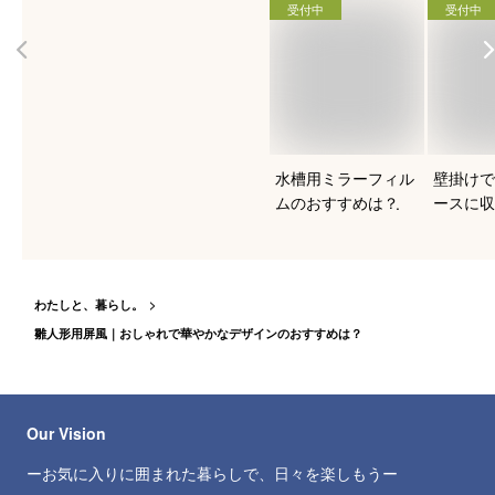
受付中
受付中
水槽用ミラーフィル
壁掛けで
ムのおすすめは？
ースに収
ライヤー
おすすめ
わたしと、暮らし。
雛人形用屏風｜おしゃれで華やかなデザインのおすすめは？
Our Vision
ーお気に入りに囲まれた暮らしで、日々を楽しもうー