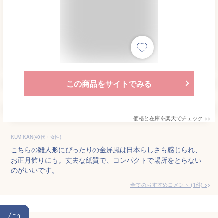
この商品をサイトでみる
価格と在庫を
楽天
でチェック
>>
KUMIKAN(40代・女性)
こちらの雛人形にぴったりの金屏風は日本らしさも感じられ、
お正月飾りにも。丈夫な紙質で、コンパクトで場所をとらない
のがいいです。
全てのおすすめコメント
(
1
件)
>
7th