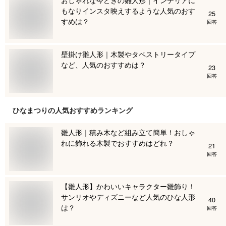
もなりインスタ映えするような人気のおす
25
すめは？
回答
壁掛け雛人形｜木製やタペストリータイプ
など、人気のおすすめは？
23
回答
ひなまつり
の人気おすすめランキング
雛人形｜積み木など組み立て簡単！おしゃ
れに飾れる木製でおすすめはどれ？
21
回答
【雛人形】かわいいキャラクター雛飾り！
サンリオやディズニーなど人気のひな人形
40
は？
回答