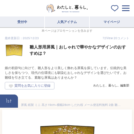
受付中
人気アイテム
マイページ
本ページはプロモーションを含みます
最終更新日：2025/12/23
72
View
20
コメント
雛人形用屏風｜おしゃれで華やかなデザインのおす
すめは？
娘の初節句に向けて、雛人形をより美しく飾れる屏風を探しています。伝統的な美
しさを保ちつつ、現代の住環境にも馴染むおしゃれなデザインを選びたいです。お
雛様を引き立てる、素敵な屏風はありませんか？
わたしと、暮らし。編集部
1st
屏風 紙製 ミニ 高さ19cm×横幅28cm しだれ桜 メール便送料無料 2曲 雛人形 お雛様 ひな祭り 干支 新春 迎春 置物 海外土産