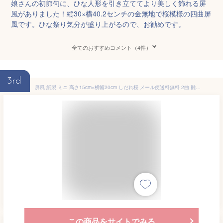
娘さんの初節句に、ひな人形を引き立ててより美しく飾れる屏
風がありました！縦30×横40.2センチの金無地で桜模様の四曲屏
風です。ひな祭り気分が盛り上がるので、お勧めです。
全てのおすすめコメント（4件）
3rd
屏風 紙製 ミニ 高さ15cm×横幅20cm しだれ桜 メール便送料無料 2曲 雛人形 お雛様 ひな祭り 干支 新春 迎春 置物 海外土産
この商品をサイトでみる