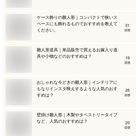
ケース飾りの雛人形｜コンパクトで狭いス
ペースにも飾れるものでおすすめを教えて
21
ください。
回答
雛人形道具｜単品販売で買えるお嫁入り道
具や小物などのおすすめは？
19
回答
おしゃれな今どきの雛人形｜インテリアに
もなりインスタ映えするような人気のおす
25
すめは？
回答
壁掛け雛人形｜木製やタペストリータイプ
など、人気のおすすめは？
23
回答