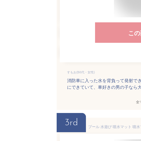
この
すもお(50代・女性)
消防車に入った水を背負って発射で
にできていて、車好きの男の子なら
全
3rd