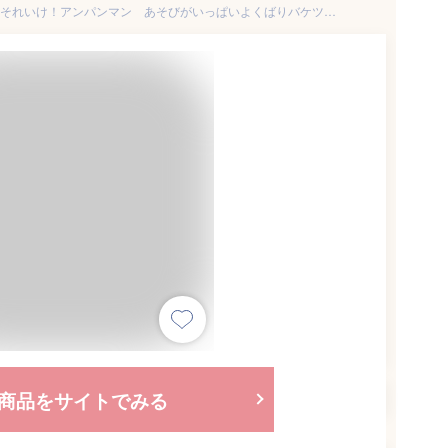
玩具 楽しく遊べるおもちゃ それいけ！アンパンマン あそびがいっぱいよくばりバケツ 楽しい6種類の遊び 〈子供用玩具 こどものおもちゃ ベビーグッズ 子どもの遊び 幼児 あんぱんまんのオモチャ 水遊び お風呂 プール 通販〉
商品をサイトでみる