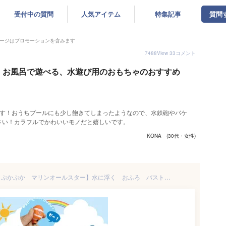
受付中の質問
人気アイテム
特集記事
質問
ージはプロモーションを含みます
7488
View
33
コメント
・お風呂で遊べる、水遊び用のおもちゃのおすすめ
ます！おうちプールにも少し飽きてしまったようなので、水鉄砲やバケ
さい！カラフルでかわいいモノだと嬉しいです。
KONA (30代・女性)
【12個セット お風呂 遊び ぷかぷか マリンオールスター】水に浮く おふろ バストイ おさかな お風呂グッズ お風呂の おもちゃ オモチャ プール 幼児 で遊ぶ 浮く 水遊び さかな 魚 海の 動物 チンアナゴ マンタ クマノミ くじら タイ 水族館