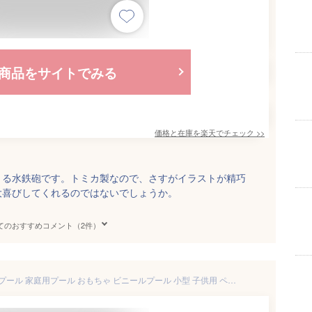
商品をサイトでみる
価格と在庫を
楽天
でチェック
>>
きる水鉄砲です。トミカ製なので、さすがイラストが精巧
大喜びしてくれるのではないでしょうか。
てのおすすめコメント（2件）
プール 水遊び 噴水マット 噴水プール 家庭用プール おもちゃ ビニールプール 小型 子供用 ペット 男の子 女の子 夏 アウトドア プレイマット 噴水 水あそび キッズ 幼児 水鉄砲 シャワー 浮き輪 おしゃれ 可愛い インスタ 夏対策 小スペース 空気入れ不要 150cm 20c15-r