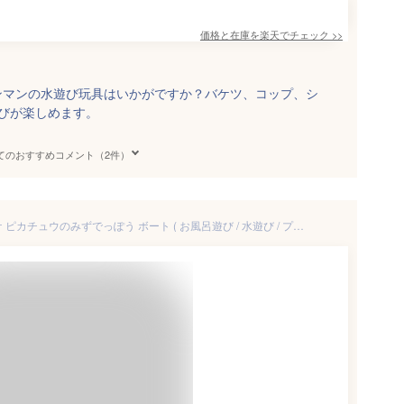
価格と在庫を
楽天
でチェック
>>
ンマンの水遊び玩具はいかがですか？バケツ、コップ、シ
びが楽しめます。
てのおすすめコメント（2件）
【公式】トイローヤル モンポケ ピカチュウのみずでっぽう ボート ( お風呂遊び / 水遊び / プール遊び ) バスグッズ お風呂 ( 水鉄砲 / おもちゃ ) ポケモン 出産祝い 誕生日プレゼント ギフト 贈り物 男の子 女の子 ベビーおもちゃ 1歳 2歳 知育玩具