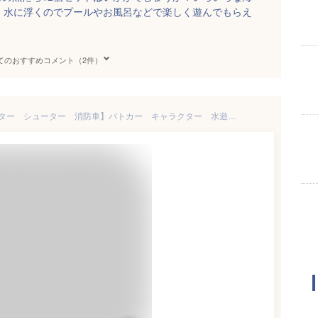
、水に浮くのでプールやお風呂などで楽しく遊んでもらえ
てのおすすめコメント（2件）
Lr【TOMICA トミカ ウォーター シューター 消防車】パトカー キャラクター 水遊び ウォーターガン 水鉄砲 水てっぽう 車 車輌 水あそび 乗り物 のりもの 緊急車輌 海 銃 グッズ おもちゃ 背負う リュック型 タンク 男の子 男児 幼児