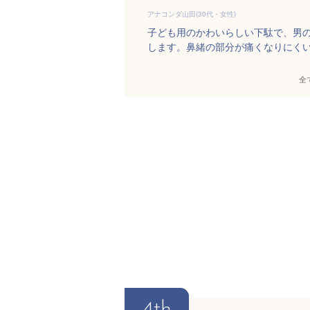
アナコンダ山田(30代・女性)
子ども用のかわいらしい下駄で、男
します。鼻緒の部分が痛くなりにく
全
4th