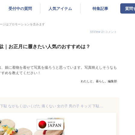
受付中の質問
人気アイテム
特集記事
質問
ージはプロモーションを含みます
55
View
21
コメント
駄｜お正月に履きたい人気のおすすめは？
は、娘に着物を着せて写真を撮ろうと思っています。写真映えしそうなも
すすめを教えてください！
わたしと、暮らし。編集部
下駄 子供 子ども 子供下駄 保育下駄 ながもくほいくげた 痛くない 女の子 男の子 キッズ 下駄サンダル 子供用 下駄保育 可愛い おしゃれ お祭り 浴衣 甚平 盆踊り 子ども 日本製 幼稚園 保育園 2023バージョン 長木保育下駄 子ども