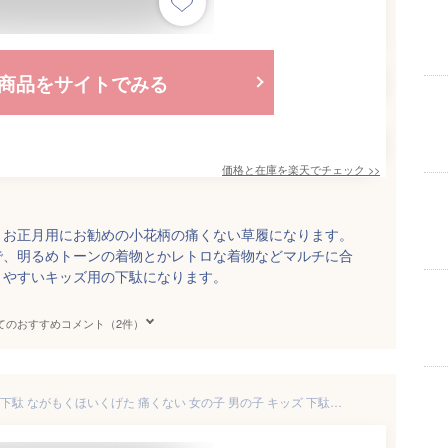
商品をサイトでみる
価格と在庫を
楽天
でチェック
>>
、お正月用にお勧めの小花柄の痛くない草履になります。
で、明るめトーンの着物とかレトロな着物などマルチに合
きやすいキッズ用の下駄になります。
てのおすすめコメント（2件）
下駄 子供 子ども 子供下駄 保育下駄 ながもくほいくげた 痛くない 女の子 男の子 キッズ 下駄サンダル 子供用 下駄保育 可愛い おしゃれ お祭り 浴衣 甚平 盆踊り 子ども 日本製 幼稚園 保育園 長木保育下駄 子ども