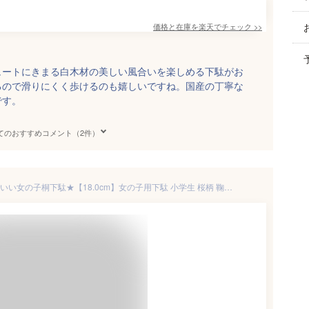
価格と在庫を
楽天
でチェック
>>
ュートにきまる白木材の美しい風合いを楽しめる下駄がお
るので滑りにくく歩けるのも嬉しいですね。国産の丁寧な
です。
てのおすすめコメント（2件）
【子供下駄】友禅柄鼻緒★かわいい女の子桐下駄★【18.0cm】女の子用下駄 小学生 桜柄 鞠柄 黒 赤 白 ピンク 小さいサイズ キッズサイズ kids お祭 花火大会【メール便・ネコポス便不可】gt-kdm-2-180