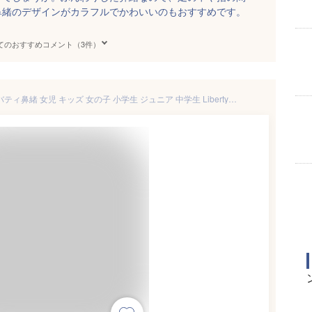
鼻緒のデザインがカラフルでかわいいのもおすすめです。
てのおすすめコメント（3件）
【数量限定品】子ども 下駄 リバティ鼻緒 女児 キッズ 女の子 小学生 ジュニア 中学生 Liberty 小花柄 痛くない 草履 おしゃれ 可愛い 白 子供 かわいい リバティ生地 夏祭り 花火大会 浴衣下駄 浴衣用 桐下駄 木目 天然木 ゴム底 おしゃれ 4サイズ 18.0 19.5 21.0 22.5 S寸