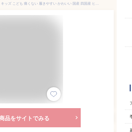
下駄 子供 二枚歯 白木 子ども用 キッズ こども 痛くない 履きやすい かわいい 国産 四国産 ヒノキ 間伐材使用 日本製 下駄 サンダル 男の子 女の子 草履 子供 雪駄 浴衣 甚平 子ども二枚歯下駄 生成 柄花緒
商品をサイトでみる