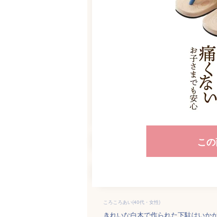
この
ころころあい(40代・女性)
きれいな白木で作られた下駄はいか