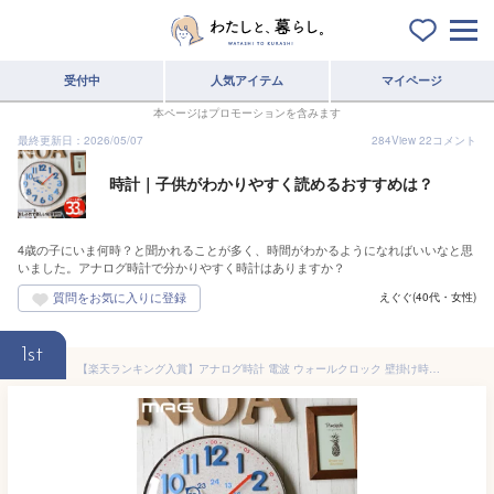
受付中
人気アイテム
マイページ
本ページはプロモーションを含みます
最終更新日：2026/05/07
284
View
22
コメント
時計｜子供がわかりやすく読めるおすすめは？
4歳の子にいま何時？と聞かれることが多く、時間がわかるようになればいいなと思
いました。アナログ時計で分かりやすく時計はありますか？
えぐぐ(40代・女性)
1st
【楽天ランキング入賞】アナログ時計 電波 ウォールクロック 壁掛け時計 モダン 知育時計 おしゃれ 掛け時計 子供用 学習用 時計 インテリア雑貨 大きい 見やすい 静音 コルク調 電波時計 アナログクロック かわいい リビング 子供部屋 キッズ 北欧 プレゼント ギフト