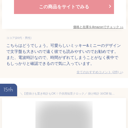
この商品をサイトでみる
価格と在庫を
Amazon
でチェック
>>
ココア(20代・男性)
こちらはどうでしょう。可愛らしいミッキー&ミニーのデザイン
で文字盤も大きいので遠く彼でも読みやすいのでお勧めです。
また、電波時計なので、時間がずれてしまうことがなく夜中で
もしっかりと確認できるので気に入っています。
全てのおすすめコメント
(
2
件)
>
15th
＼【壁掛けも置き時計もOK！子供用知育クロック／ 掛け時計 30CM 知育時計 壁掛け 置き時計 壁掛け時計 非電波時計 壁掛け時計 おしゃれ かわいい 時間管理 子供キッズ時計 アナログ時計 静音 インテリア 学習時計 ウォールクロック 寝室 部屋