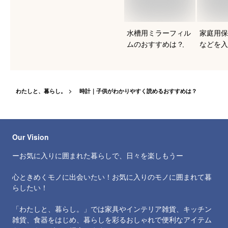
水槽用ミラーフィル
家庭用保
ムのおすすめは？
などを入
気のおす
てくださ
わたしと、暮らし。
時計｜子供がわかりやすく読めるおすすめは？
Our Vision
ーお気に入りに囲まれた暮らしで、日々を楽しもうー
心ときめくモノに出会いたい！お気に入りのモノに囲まれて暮
らしたい！
「わたしと、暮らし。」では家具やインテリア雑貨、キッチン
雑貨、食器をはじめ、暮らしを彩るおしゃれで便利なアイテム