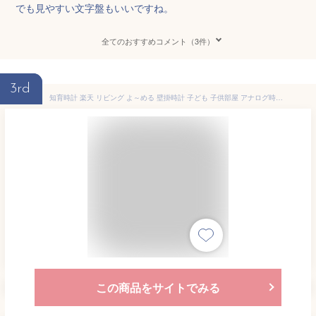
でも見やすい文字盤もいいですね。
全てのおすすめコメント（3件）
3rd
知育時計 楽天 リビング よ～める 壁掛時計 子ども 子供部屋 アナログ時計 壁掛け時計 キッズ ウォールクロック よめーる 時計 学習 小学生 低学年 幼稚園 お受験 保育園 幼児教育 小学受験 シンプル プレゼント 孫 壁掛け時計 掛け時計
この商品をサイトでみる