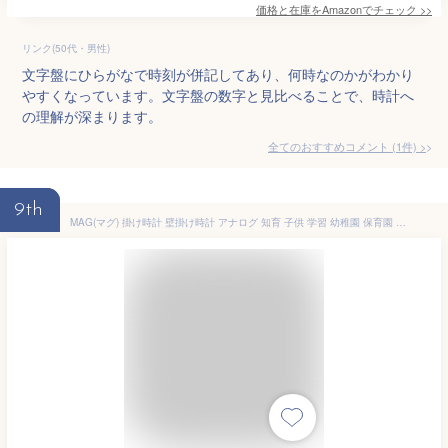
価格と在庫を
Amazon
でチェック
>>
リンク(50代・男性)
文字盤にひらがなで時刻が併記してあり、何時なのかがわかり
やすくなっています。文字盤の数字と見比べることで、時計へ
の理解が深まります。
全てのおすすめコメント
(
1
件)
>
9th
MAG(マグ) 掛け時計 壁掛け時計 アナログ 知育 子供 学習 幼稚園 保育園 小学校 幼児 小学生 アドバイスシート プラスチック 軽量 安全 直径28.0㎝ ホワイト W-736 WH-Z ノア精密