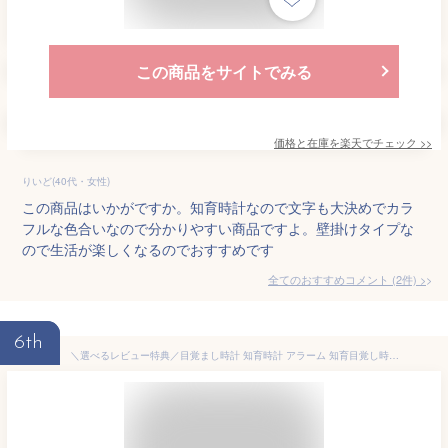
この商品をサイトでみる
価格と在庫を
楽天
でチェック
>>
りいど(40代・女性)
この商品はいかがですか。知育時計なので文字も大決めでカラ
フルな色合いなので分かりやすい商品ですよ。壁掛けタイプな
ので生活が楽しくなるのでおすすめです
全てのおすすめコメント
(
2
件)
>
6th
＼選べるレビュー特典／目覚まし時計 知育時計 アラーム 知育目覚し時計 大音量 子供 学生 寝室 かわいい おしゃれ アナログ ライト 置き時計 北欧 シンプル 静音 起きれる お祝い引っ越し お誕生日 知育 勉強 入園 入学 幼稚 プレゼント