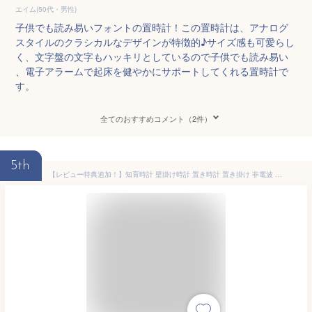
エイム(50代・男性)
子供でも読み易いフォントの置時計！この置時計は、アナログ
スタイルのクラシカルなデザインが特徴的♪サイズ感も可愛らし
く、文字盤の文字もハッキリとしているので子供でも読み易い
、電子アラームで起床を健やかにサポートしてくれる置時計で
す。
全てのおすすめコメント（2件）
5th
【レビュー特典追加！】知育時計 壁掛け時計 置き時計 置き掛け 非電波 時間管理 時間学習 キッズ スタンド フック アナログ 静音タイプ 可愛 見やすい 幼児 学習用 勉強用 子供 子ども部屋 知育 贈り物 プレゼント 小学校 30CM 12寸 3歳4歳5歳6歳7歳 置き掛け兼用時計