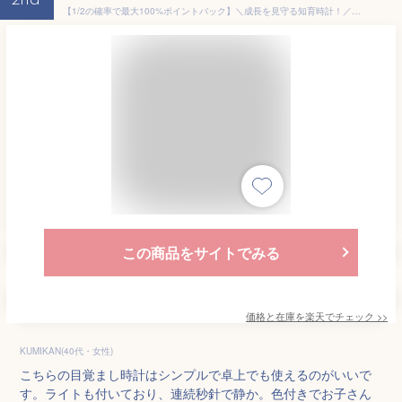
2nd
【1/2の確率で最大100%ポイントバック】＼成長を見守る知育時計！／★1位【改良版】目覚まし時計 子供 知育時計 アラーム 学生 可愛い おしゃれ シンプル アナログ 卓上 置き時計 ライト付 連続秒針静音日本語表示 寝室 部屋 新生活新学期 時間管理 小学校 入園入学祝い
この商品をサイトでみる
価格と在庫を
楽天
でチェック
>>
KUMIKAN(40代・女性)
こちらの目覚まし時計はシンプルで卓上でも使えるのがいいで
す。ライトも付いており、連続秒針で静か。色付きでお子さん