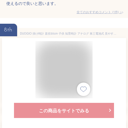
使えるので良いと思います。
全てのおすすめコメント
(
1
件)
>
8th
DUOGIO 掛け時計 直径30cm 子供 知育時計 アナログ 単三電池式 見やすい時計 鉛筆形指針 アナログ 連続秒針 静音 ガラス鏡面 非電波 キッズルーム・リビング・教室・図書館など スカイブルー
この商品をサイトでみる