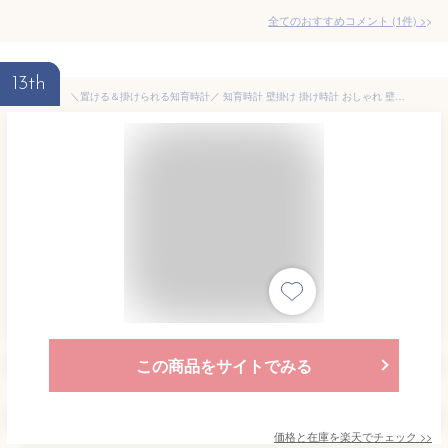
全てのおすすめコメント
(
1
件)
>
13th
＼置ける＆掛けられる知育時計／ 知育時計 壁掛け 掛け時計 おしゃれ 壁掛け時計 30CM 知育時計 置き時計 子供用時計 アナログ時計 アナログ時計 シンプル 置き型 学習教育 静音 連続秒針 大文字 非電波 ウォールクロック かわいい
この商品をサイトでみる
価格と在庫を
楽天
でチェック
>>