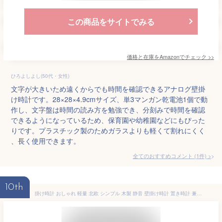
この商品をサイトでみる
価格と在庫を
Amazon
でチェック
>>
ひろよしよし(50代・女性)
文字が大きいため遠くからでも時間を確認できるアナログ壁掛
け時計です。28×28×4.9cmサイズ、単3マンガン乾電池1個で動
作し、文字盤は時間の読み方を勉強でき、分刻みで時間を確認
できるようになっているため、保育園や幼稚園などにもぴった
りです。プラスチック製のためガラスよりも軽くて割れにくく
、長く使用できます。
全てのおすすめコメント
(
1
件)
>
10th
掛け時計 おしゃれ 軽量 北欧 シンプル 木製 静音 壁掛け時計 置き時計 兼用可能 壁時計 時計 壁掛け 掛時計 かべ掛け時計 かわいい 見やすい 軽い 大きい 音がしない アナログ オシャレ 木目調 プレゼント ギフト ウォールクロック 寝室 リビング 子供部屋 可愛い