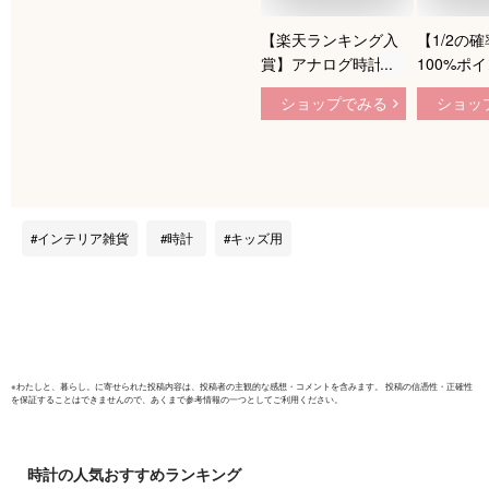
【楽天ランキング入
【1/2の
賞】アナログ時計 電
100%ポ
波 ウォールクロック
ク】＼成
ショップでみる
ショッ
壁掛け時計 モダン
知育時計
知育時計 おしゃれ
【改良版
掛け時計 子供用 学
時計 子供
習用 時計 インテリ
アラーム 
ア雑貨 大きい 見や
い おしゃ
すい 静音 コルク調
ル アナロ
インテリア雑貨
時計
キッズ用
電波時計 アナログク
き時計 ラ
ロック かわいい リ
続秒針静
ビング 子供部屋 キ
示 寝室 
ッズ 北欧 プレゼン
新学期 時
ト ギフト
学校 入園
※
わたしと、暮らし。
に寄せられた投稿内容は、投稿者の主観的な感想・コメントを含みます。 投稿の信憑性・正確性
を保証することはできませんので、あくまで参考情報の一つとしてご利用ください。
時計
の人気おすすめランキング