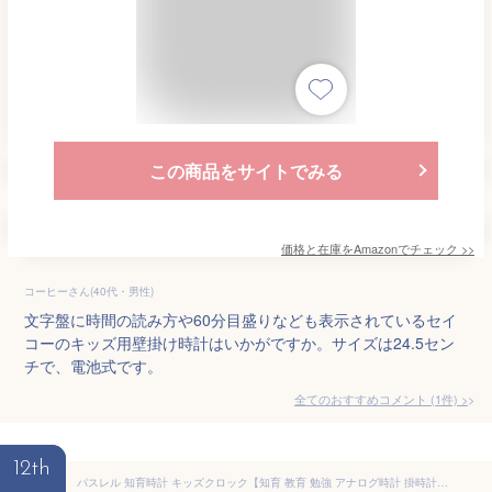
この商品をサイトでみる
価格と在庫を
Amazon
でチェック
>>
コーヒーさん(40代・男性)
文字盤に時間の読み方や60分目盛りなども表示されているセイ
コーのキッズ用壁掛け時計はいかがですか。サイズは24.5セン
チで、電池式です。
全てのおすすめコメント
(
1
件)
>
12th
パスレル 知育時計 キッズクロック【知育 教育 勉強 アナログ時計 掛時計 壁掛け お洒落 北欧 学習時計 教育時計 入学入園 ギフト 贈り物 新生活 引っ越し 子供 キッズ ベビー 勉強 部屋 幼稚園 備品 民泊 リビング 子供部屋 シンプル ウォールクロック】【送料無料】