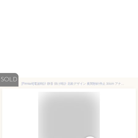
SOLD
[Firmiarii]電波時計 静音 掛け時計 北欧デザイン 夜間秒針停止 30cm アナログ 壁掛け時計 おしゃれ リビング・子供部屋に適