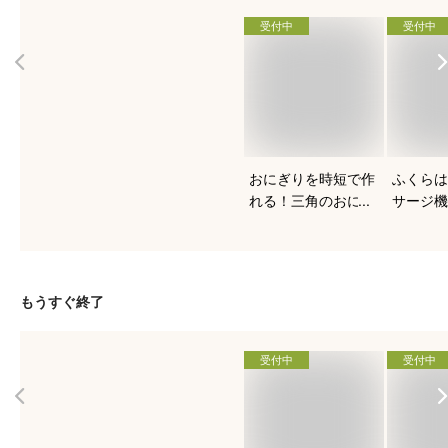
受付中
受付中
おにぎりを時短で作
ふくらは
れる！三角のおにぎ
サージ機
り型のおすすめは？
は？
もうすぐ終了
受付中
受付中