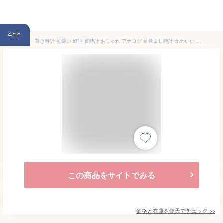
4th
置き時計 可愛い 好評 置時計 おしゃれ アナログ 目覚まし時計 かわいい 女の子 子供 寝室 スヌーズ 電子音アラーム ライト 小さい クロック インテリア ミグレイト ブランド ノア精密
この商品をサイトでみる
価格と在庫を
楽天
でチェック
>>