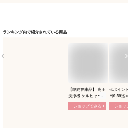
ランキング内で紹介されている商品
【即納在庫品】 高圧
≪ポイント
洗浄機 ケルヒャー
日9:59迄
K2サイレント 1.600-
機 アイリ
ショップでみる
ショッ
920.0 静音 家庭用 高
洗車 静音 
性能 高圧 洗浄機 洗
点セット F
車 ホイール汚れ 掃
大掃除 年
除 清掃 洗浄 網戸 窓
気扇掃除 