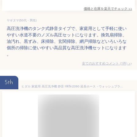
価格と在庫を
楽天
でチェック
>>
ヤギヌマ(50代・男性)
高圧洗浄機のタンク式静音タイプで、家庭用として手軽に使い
やすい水道不要のノズル高圧セットになります。換気扇掃除、
油汚れ、黒ずみ、床掃除、玄関掃除、網戸掃除などいろいろな
個所の掃除に使いやすい高品質な高圧洗浄機セットになります
。
全てのおすすめコメント
(
1
件)
>
5th
ヒダカ 家庭用 高圧洗浄機 静音 HKN-2090 延長ホース・ウォッシュブラシセット （HK-1890後継機種）ワンタッチ接続 東日本 西日本 50Hz/60Hz 別 洗車 洗車機 洗車用品 ベランダ 外壁 コケ 除去【レビュープレゼント対象】