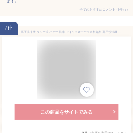
ます。
全てのおすすめコメント
(
1
件)
>
7th
高圧洗浄機 タンク式 バケツ 洗車 アイリスオーヤマ送料無料 高圧洗浄機 バケツ 12点セット 家庭用 高圧洗浄器 温水可能 換気扇 油汚れ 黒ずみ 床掃除 玄関掃除 網戸掃除 外壁 階段 洗車 車掃除 ベランダ 温水 静音 SBT-512N
この商品をサイトでみる
価格と在庫を
楽天
でチェック
>>