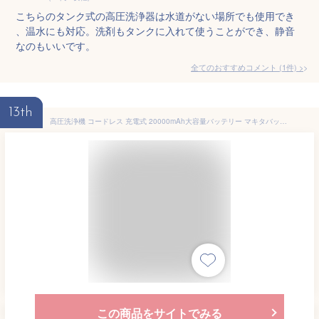
こちらのタンク式の高圧洗浄器は水道がない場所でも使用でき
、温水にも対応。洗剤もタンクに入れて使うことができ、静音
なのもいいです。
全てのおすすめコメント
(
1
件)
>
13th
高圧洗浄機 コードレス 充電式 20000mAh大容量バッテリー マキタバッテリー互換 噴射距離10M 自吸式 6in1ノズル 多機能 収納ケース 持ち運び便利 小型 軽量 強力 簡単安全 洗車 掃除 外壁 庭 園芸 階段 家庭用
この商品をサイトでみる