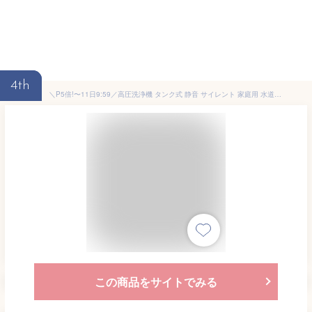
4th
＼P5倍!〜11日9:59／高圧洗浄機 タンク式 静音 サイレント 家庭用 水道不要オーヤマ タンク式高圧洗浄機 洗車 ノズル 高圧 セット 12点セット 静か 換気扇掃除 油汚れ 黒ずみ 床掃除 玄関掃除 網戸掃除 水道直結 大掃除 メーカー保証 1年保証 SBT-512N
この商品をサイトでみる