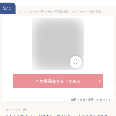
2nd
≪ポイント5倍★11日9:59迄≫ 高圧洗浄機 アイリスオーヤマ 洗車 静音 家庭用 11点セット FBN-604 大掃除 年末掃除 換気扇掃除 黒ずみ 床掃除 玄関掃除 小型 網戸 水垢 外壁 ベランダ 高圧洗浄器 アイリス 水道直結
この商品をサイトでみる
価格と在庫を
楽天
でチェック
>>
カーフ(40代・男性)