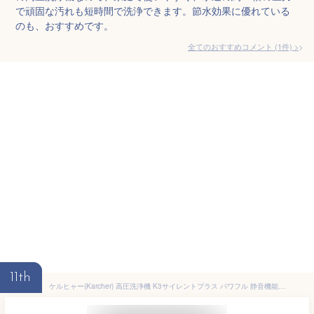
で頑固な汚れも短時間で洗浄できます。節水効果に優れている
のも、おすすめです。
全てのおすすめコメント
(
1
件)
>
11th
ケルヒャー(Karcher) 高圧洗浄機 K3サイレントプラス パワフル 静音機能 高性能 簡単接続 付属品充実 ハイパワーなノズル タイヤ 伸縮ハンドル 洗車 花粉除去効果 黄砂 泥 50Hz 1.603-200.0