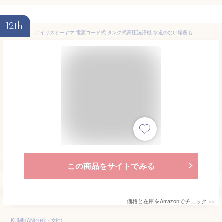
12th
アイリスオーヤマ 電源コード式 タンク式高圧洗浄機 水道のない場所も使用可能 洗剤もタンクに入れて使用可能 サイレントモデル 温水対応 最大圧力8.5Mpa SBT-512N
この商品をサイトでみる
価格と在庫を
Amazon
でチェック
>>
KUMIKAN(40代・女性)