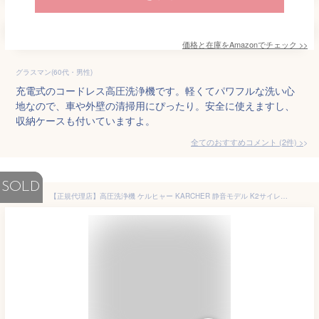
価格と在庫を
Amazon
でチェック
>>
グラスマン(60代・男性)
充電式のコードレス高圧洗浄機です。軽くてパワフルな洗い心
地なので、車や外壁の清掃用にぴったり。安全に使えますし、
収納ケースも付いていますよ。
全てのおすすめコメント
(
2
件)
>
SOLD
【正規代理店】高圧洗浄機 ケルヒャー KARCHER 静音モデル K2サイレント (50Hz/60Hz共用) 静音 コンパクト パワフル 洗車 節水 簡単洗浄 軽量 収納 便利 お掃除 新生活