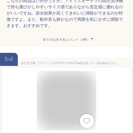
こちらの商品はいかがですか。アイリスオーヤマの高圧洗浄機
で持ち運びがしやすいサイズ感でありながら安定感に優れるの
がいいですね。節水効果が高くてきれいに掃除ができるのが特
徴ですよ。また、動作音も静かなので周囲を気にせずに掃除で
きます。おすすめです。
全てのおすすめコメント（2件）
3rd
高圧洗浄機 【マラソンCOUPONで5990円■高品質コスパ最高■楽天1位！】コードレス 充電式 家庭用 洗車 噴射圧力6Mpa 噴射水量6L/min 21V 500W 自吸式 初心者 高圧洗浄器 6段階マルチスプレー フォームガン コンパクト 洗車機強力噴射 軽量 洗車/庭/ベランダ 2年保証