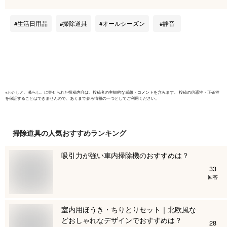
浴室 お風呂 ベラン
掃除 玄関
ダ 玄関 節水 時短 ベ
網戸 水垢
生活日用品
掃除道具
オールシーズン
静音
ンチ ウッドデッキ外
ンダ 高圧
壁 家まわり karcher
イリス 水
※
わたしと、暮らし。
に寄せられた投稿内容は、投稿者の主観的な感想・コメントを含みます。 投稿の信憑性・正確性
を保証することはできませんので、あくまで参考情報の一つとしてご利用ください。
掃除道具
の人気おすすめランキング
吸引力が強い車内掃除機のおすすめは？
33
回答
室内用ほうき・ちりとりセット｜北欧風な
どおしゃれなデザインでおすすめは？
28