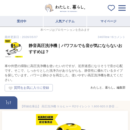
受付中
人気アイテム
マイページ
本ページはプロモーションを含みます
最終更新日：2026/05/07
346
View
16
コメント
静音高圧洗浄機｜パワフルでも音が気にならないお
すすめは？
車や外壁の掃除に高圧洗浄機を使いたいのですが、近所迷惑になりそうで音が心配
です。そこで、しっかりとした洗浄力がありながらも、静音性に優れているタイプ
を探しています。パワーと静かさを両立した、使いやすい高圧洗浄機を教えてくだ
さい。
わたしと、暮らし。編集部
1st
【即納在庫品】 高圧洗浄機 ケルヒャー K2サイレント 1.600-920.0 静音 家庭用 高性能 高圧 洗浄機 洗車 ホイール汚れ 掃除 清掃 洗浄 網戸 窓 浴室 お風呂 ベランダ 玄関 節水 時短 ベンチ ウッドデッキ外壁 家まわり karcher