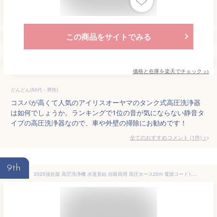
この商品をサイトでみる
価格と在庫を
楽天
でチェック
>>
どんどん(50代・男性)
コスパが高くて人気のアイリスオーヤマのタンク式高圧洗浄器
は如何でしょうか。ランキングで1位の音が気にならない静音タ
イプの高圧洗浄器なので、車や外壁の掃除にお勧めです！
全てのおすすめコメント
(
1
件)
>
9th
2025強化版 高圧洗浄機 水道直結 自吸両用 高圧ホース20m 電源コード1.5m 二重絶縁 業務用 1800W 17MPa IPX5防水 家庭用 洗車 清掃 強力噴射 家庭用 静音 コンパクト 50Hz/60Hz ウォッシュブラシセット 洗車機 洗車用品 ベランダ 外壁 コケ 除去 高圧洗浄 PSE認証済み