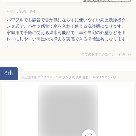
ヤギヌマ(50代・男性)
パワフルでも静音で音が気にならずに使いやすい高圧洗浄機タ
ンク式で、バケツ感覚で水を入れて使える洗浄機になります。
家庭用で手軽に使える温水可能品で、車や自宅の外壁などをキ
レイにしやすい高圧の洗浄力を実感できる掃除道具になります
。
全てのおすすめコメント
(
1
件)
>
8th
高圧洗浄機 アイリスオーヤマ タンク式 洗車 静音 SBT-512N コンパクト収納 ベランダクリーナーセット 洗浄機 収納ボックス付き 外壁 床掃除 ベランダ バルコニー 換気扇 油汚れ 温水 デッキブラシ タンク バケツ