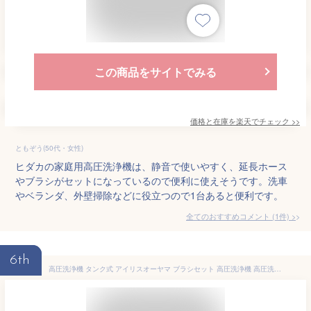
この商品をサイトでみる
価格と在庫を
楽天
でチェック
>>
ともぞう(50代・女性)
ヒダカの家庭用高圧洗浄機は、静音で使いやすく、延長ホース
やブラシがセットになっているので便利に使えそうです。洗車
やベランダ、外壁掃除などに役立つので1台あると便利です。
全てのおすすめコメント
(
1
件)
>
6th
高圧洗浄機 タンク式 アイリスオーヤマ ブラシセット 高圧洗浄機 高圧洗浄機 家庭用 静音 高圧洗浄機 SBT-512N 温水 洗剤 ベランダセット 油汚れ ベランダ掃除 アイリス 掃除 ベランダ掃除 掃除 大掃除 洗車 玄関