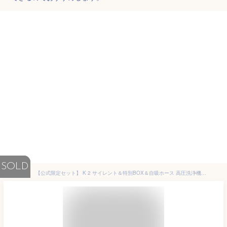
SOLD
【公式限定セット】 K 2 サイレント＆特別BOX＆自吸ホース 高圧洗浄機 静音機能 軽量 小型 コンパクト収納 簡単接続 付属品充実 ハイパワーなノズル 洗車 泥 花粉除去効果 黄砂 (50/60Hz) 1.600-920.0 ケルヒャー(Karcher)