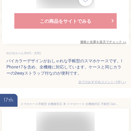
この商品をサイトでみる
価格と在庫を
楽天
でチェック
>>
めがねちゃん(50代・女性)
バイカラーデザインがおしゃれな手帳型のスマホケースです。i
Phone17を含め、全機種に対応しています。ケースと同じカラ
ーの2wayストラップ付なのが便利です。
全てのおすすめコメント
(
1
件)
>
17th
スマホケース手帳型 全機種対応 革 スマホケース 全機種対応 手帳型 Galaxy S22 ケース 手帳型 本革 Galaxy S22 Ultra レザー iPhone16e ケース 手帳型 iPhone17 ケース Xperia5 IVケース 手帳型 Google Pixel 10 ケース AQUOS sense8 ケース スマホケース Galaxy S22