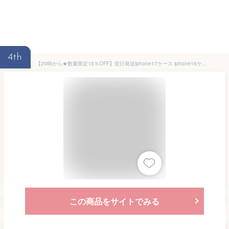
4th
【20時から★数量限定15％OFF】翌日発送iphone17ケース iphone16ケース 16E 16pro 16plus iphone15ケース 15PRO 15PLUS iphone14ケース 手帳型 ショルダー iphoneケース iphone 13 12 12pro 11 se2 se3 6 7 8 ケース ファスナーポケット カード収納 ストラップ付き
この商品をサイトでみる