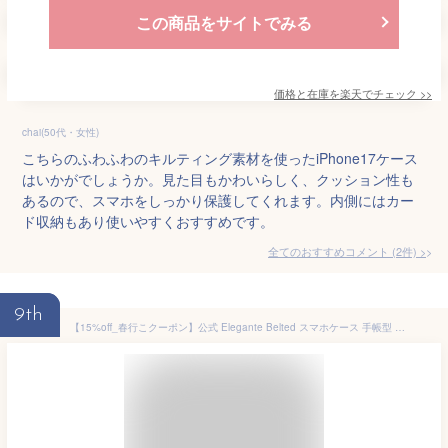
この商品をサイトでみる
価格と在庫を
楽天
でチェック
>>
chai(50代・女性)
こちらのふわふわのキルティング素材を使ったiPhone17ケース
はいかがでしょうか。見た目もかわいらしく、クッション性も
あるので、スマホをしっかり保護してくれます。内側にはカー
ド収納もあり使いやすくおすすめです。
全てのおすすめコメント
(
2
件)
>
9th
【15%off_春行こクーポン】公式 Elegante Belted スマホケース 手帳型 全機種対応 iPhone17e ケース iPhone17 air 16e 16 pro max iPhone15 14 plus iPhone se google pixel 10a 10 9a 8a ケース xperia 10 vii 1 vi galaxy s26 ultra a25 5g AQUOS wish5 sense10 携帯ケース