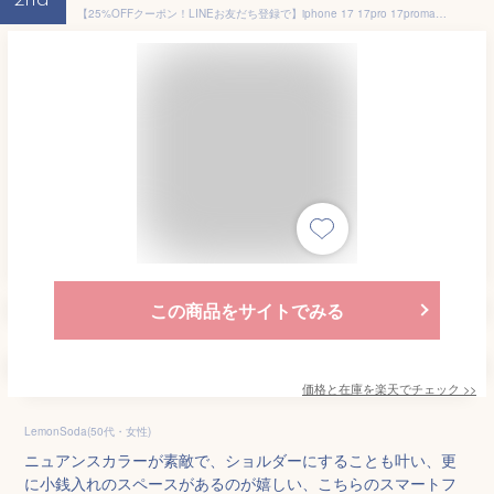
2nd
【25%OFFクーポン！LINEお友だち登録で】iphone 17 17pro 17promax 17AIR ケース ショルダー スマホケース 手帳型 ショルダー タイプiphone 韓国 斜めがけ 肩掛け カワイイ 可愛い カード収納 ショルダー付 ストラップ付き 携帯カバー即納 人気iphone 16 15 14 13 12 11
この商品をサイトでみる
価格と在庫を
楽天
でチェック
>>
LemonSoda(50代・女性)
ニュアンスカラーが素敵で、ショルダーにすることも叶い、更
に小銭入れのスペースがあるのが嬉しい、こちらのスマートフ