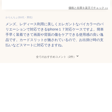
価格と在庫を
楽天
でチェック
>>
かりんちょ(50代・男性)
メンズ、レディース利用に美しくエレガントなバイカラーのバ
リエーションで対応できるiphone１７対応ケースですよ。簡単
手早く装着できて画面や背面の傷をケアできる使用感の良い逸
品です。カードスリットが施されているので、お出掛け時の支
払いなどスマートに対応できますね。
全てのおすすめコメント（2件）