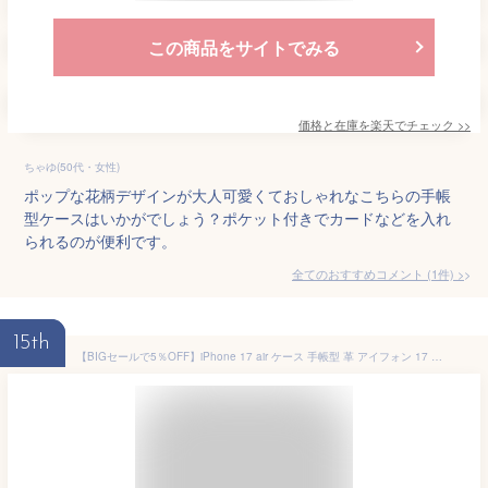
この商品をサイトでみる
価格と在庫を
楽天
でチェック
>>
ちゃゆ(50代・女性)
ポップな花柄デザインが大人可愛くておしゃれなこちらの手帳
型ケースはいかがでしょう？ポケット付きでカードなどを入れ
られるのが便利です。
全てのおすすめコメント
(
1
件)
>
15th
【BIGセールで5％OFF】iPhone 17 air ケース 手帳型 革 アイフォン 17 16 15 14 13 12 11 プロ マックス カバー 手帳 本革 iPhone16e 15 14 plus 13 mini 手帳型ケース iPhoneSE3 SE2 スマホケース X XR XS Max スマホケース スタンド カード収納 内蔵マグネット