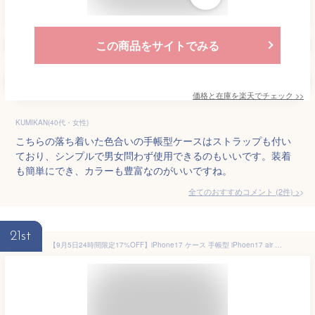
この商品をサイトでみる
価格と在庫を
楽天
でチェック
>>
KUMIKAN(40代・女性)
こちらの落ち着いた色合いの手帳型ケースはストラップも付い
ており、シンプルで男女問わず使用できるのもいいです。装着
も簡単にでき、カラーも豊富なのがいいですね。
全てのおすすめコメント
(
2
件)
>
21st
【9月5日24時間限定17%OFF】iPhone17 ケース 手帳型 iPhoen17 air ケース iPhone16e ケース iPhone16 ケース iPhone15 pro max plus iPhone14 promax iPhoneケース iphone13 iPhone12 iPhoneカバー iPhoneSE 第3世代 カード収納 スタンド おしゃれ 韓国 マグネット