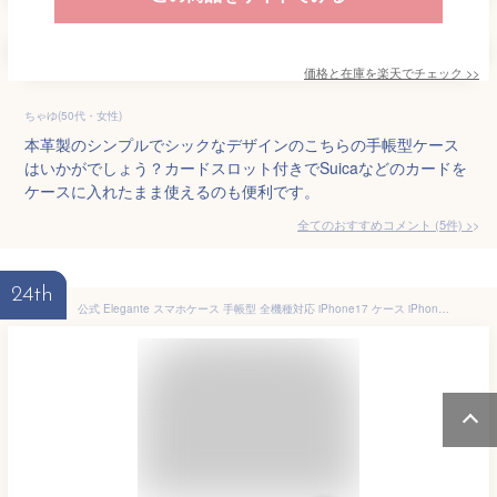
価格と在庫を
楽天
でチェック
>>
ちゃゆ(50代・女性)
本革製のシンプルでシックなデザインのこちらの手帳型ケース
はいかがでしょう？カードスロット付きでSuicaなどのカードを
ケースに入れたまま使えるのも便利です。
全てのおすすめコメント
(
5
件)
>
24th
公式 Elegante スマホケース 手帳型 全機種対応 iPhone17 ケース iPhone air 16e 16 plus pro max iPhone15 14 13 iPhone se ケース 手帳型 google pixel 10 pro xl 9a xperia 10 vii 1 vi galaxy a25 a36 5g AQUOS wish5 sense9 R10 携帯ケース