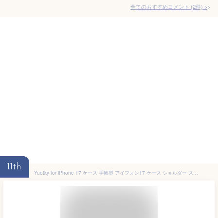
全てのおすすめコメント
(
2
件)
>
11th
Yuotky for iPhone 17 ケース 手帳型 アイフォン17 ケース ショルダー スマホケース iphone 17 カバー ひし形柄 いphone17 ケース 人気 女性 肩掛け カード収納 ジップ付き財布 横置き機能 シンプル お洒落 携帯カバー(パールホワイト)