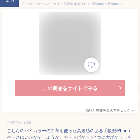
12th
iPhone17 ケース バイカラー 手帳型 本革 Air 16e iPhone16 iPhone15 iPhone14 Pro Max mini Plus Air レザー 手帳型ケース ベルトなし アイフォン カバー かっこいい おしゃれ カード収納 シンプル 大人 スマホケース 高級 メンズ レディース ブランド HANATORA ハナトラ
この商品をサイトでみる
価格と在庫を
楽天
でチェック
>>
chai(50代・女性)
こちらのバイカラーの牛革を使った高級感のある手帳型iPhone
ケースはいかがでしょうか。カードポケット4つに大ポケットも