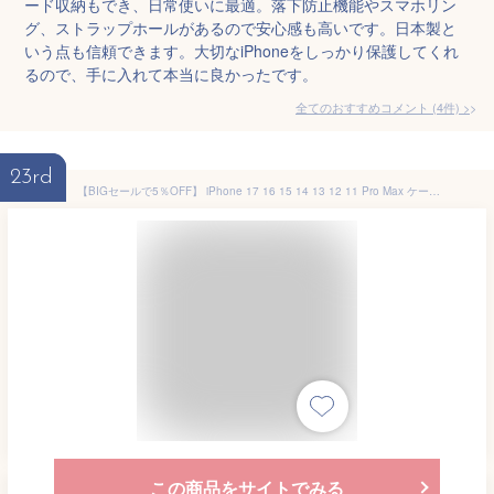
ード収納もでき、日常使いに最適。落下防止機能やスマホリン
グ、ストラップホールがあるので安心感も高いです。日本製と
いう点も信頼できます。大切なiPhoneをしっかり保護してくれ
るので、手に入れて本当に良かったです。
全てのおすすめコメント
(
4
件)
>
23rd
【BIGセールで5％OFF】 iPhone 17 16 15 14 13 12 11 Pro Max ケース 本革 アイフォン 17e 16e Air カバー アイホン16 15 14 Plus スマホカバー 手帳 革 手帳型ケース カード入れ 13 12 mini 携帯カバー XR X Xs スマホケース iPhoneSE3 SE2 8 7 6s 6 plus レザーケース
この商品をサイトでみる