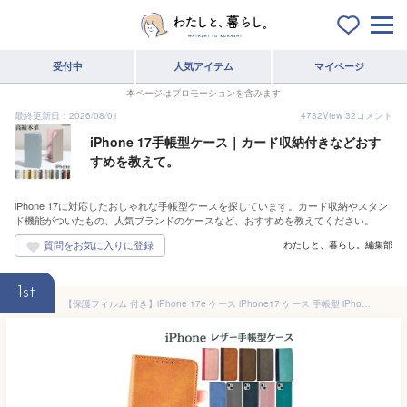
受付中
人気アイテム
マイページ
本ページはプロモーションを含みます
最終更新日：2026/08/01
4732
View
32
コメント
iPhone 17手帳型ケース｜カード収納付きなどおす
すめを教えて。
iPhone 17に対応したおしゃれな手帳型ケースを探しています。カード収納やスタン
ド機能がついたもの、人気ブランドのケースなど、おすすめを教えてください。
わたしと、暮らし。編集部
1st
【保護フィルム 付き】iPhone 17e ケース iPhone17 ケース 手帳型 iPhone 16e ケース 手帳型 iPhone15 カバー iPhone SE 第3世代 第2世代 レザー マグネット ベルト無し iPhone13 ケース iPhoneSE3 カバー SE2 iPhone12 iPhone 14 13 12 11 8 7 Pro アイフォン プロ