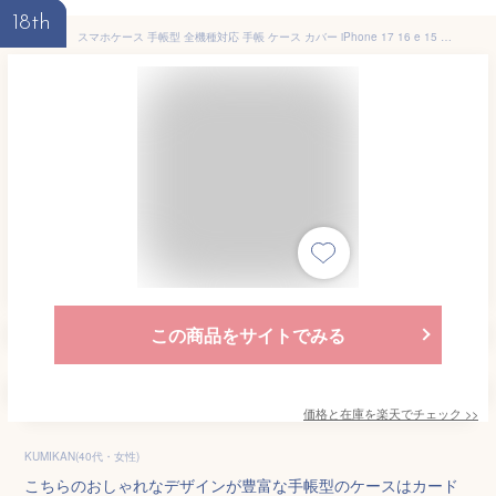
18th
スマホケース 手帳型 全機種対応 手帳 ケース カバー iPhone 17 16 e 15 14 13 12 11 X XR XS 8 7 6 5 SE mini Pro Plus ProMax AQUOS ARROWS Xperia Galaxy OPPO HUAWEI Google Pixel 9 Pro8-zen-001
この商品をサイトでみる
価格と在庫を
楽天
でチェック
>>
KUMIKAN(40代・女性)
こちらのおしゃれなデザインが豊富な手帳型のケースはカード