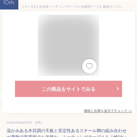
10th
メティオ2.0 古木調 ミーティングテーブル 会議用テーブル 配線ボックス付き 幅1800×奥行900×高さ720mm会議テーブル テーブル オフィス 会議机 オフィステーブル 大型 おしゃれフリーアドレス デスク 応接テーブルミーティング 会議室 机
この商品をサイトでみる
価格と在庫を
楽天
でチェック
>>
LemonSoda(50代・女性)
温かみある木目調の天板と安定性あるスチール脚の組み合わせ
が素敵で実用面でも抜群な、ミーティングテーブルをご検討い