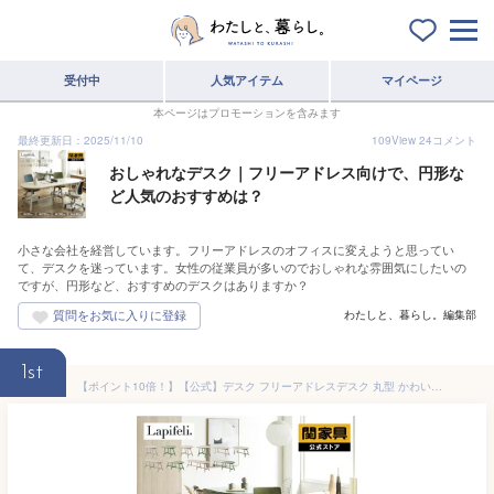
受付中
人気アイテム
マイページ
本ページはプロモーションを含みます
最終更新日：2025/11/10
109
View
24
コメント
おしゃれなデスク｜フリーアドレス向けで、円形な
ど人気のおすすめは？
小さな会社を経営しています。フリーアドレスのオフィスに変えようと思ってい
て、デスクを迷っています。女性の従業員が多いのでおしゃれな雰囲気にしたいの
ですが、円形など、おすすめのデスクはありますか？
わたしと、暮らし。編集部
1st
【ポイント10倍！】【公式】デスク フリーアドレスデスク 丸型 かわいい くすみ くすみカラー ツートンカラー オフィスデスク おしゃれ ルーエ 関家具 大型便軒先