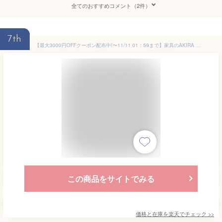
全てのおすすめコメント（2件）
7th
【最大3000円OFFクーポン配布中!〜11/11 01：59まで】家具のAKIRA フリーアドレスデスク オフィステーブル コンセント付き 4人用 幅2400×奥行1200×高さ720mm ナチュラル フリーアドレス オフィスデスク パソコンデスク ワークデスク おしゃれ 北欧 スリムデスク
この商品をサイトでみる
価格と在庫を
楽天
でチェック
>>