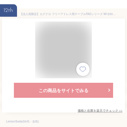
12th
【法人宛限定】カグクロ フリーアドレス用テーブルFADシリーズ W1200 D1200 H720 デスク ミーティングテーブル グループテーブル 会議机 幅120 奥行120 高さ72 アジャスター 配線ボックス コワーキングスペース ナチュラル/ホワイト/ウッドグレイン/ダークブラウン FAD-1212
この商品をサイトでみる
価格と在庫を
楽天
でチェック
>>
LemonSoda(50代・女性)