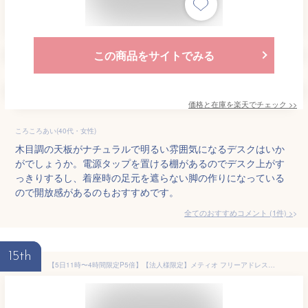
この商品をサイトでみる
価格と在庫を
楽天
でチェック
>>
ころころあい(40代・女性)
木目調の天板がナチュラルで明るい雰囲気になるデスクはいか
がでしょうか。電源タップを置ける棚があるのでデスク上がす
っきりするし、着座時の足元を遮らない脚の作りになっている
ので開放感があるのもおすすめです。
全てのおすすめコメント
(
1
件)
>
15th
【5日11時〜4時間限定P5倍】【法人様限定】メティオ フリーアドレスデスク 配線ボックス付き ミーティングテーブル 会議用テーブル 幅1200×奥行1200×高さ720mmテーブル おしゃれ フリーデスク 1200オフィス フリーアドレス デスク 学習塾 机 オフィスデスク 事務机