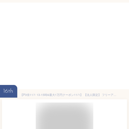
16th
【P3倍11/1 13-15時&最大1万円クーポン11/1】 【法人限定】 フリーアドレスデスク ミーティングテーブル 配線ボックス付き 幅2400mm ワークテーブル オフィスデスク 会議室 作業台 おしゃれ 大型 GFA-2412