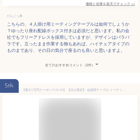
価格と在庫を
楽天
でチェック
>>
だんごっ鼻
こちらの、４人掛け用ミーティングテーブルは如何でしょうか
？ゆったり座れ配線ボックス付きは必須だと思います。私の会
社でもフリーアドレスを採用していますが、デザインはバラバ
ラです。立ったまま作業する物もあれば、ハイチェアタイプの
ものまであり、その日の気分で座るのも良いと思いますよ。
全てのおすすめコメント（2件）
5th
【最大1万円クーポン11/4-10】 【法人限定】 会議用テーブル ミーティングテーブル 幅1800×奥行900×高さ720mm コンセント付き おしゃれ フリーアドレスデスク 180×90cm 幅180cm RFFMT-1890