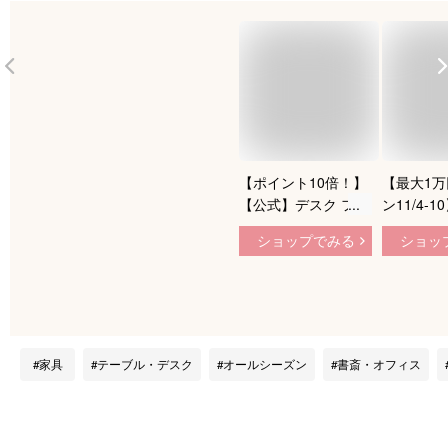
【ポイント10倍！】
【最大1
【公式】デスク フリ
ン11/4-
ーアドレスデスク 丸
限定】 フ
ショップでみる
ショッ
型 かわいい くすみ
スデスク 
くすみカラー ツート
グテーブル
ンカラー オフィスデ
クス付き 幅
スク おしゃれ ルー
ワークテー
エ 関家具 大型便軒
ィスデスク
先
作業台 お
家具
テーブル・デスク
オールシーズン
書斎・オフィス
型 GFA-2
ト オフィ
ンテリア