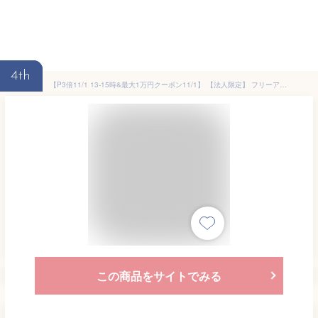
4th
【P3倍11/1 13-15時&最大1万円クーポン11/1】 【法人限定】 フリーアドレスデスク ミーティングテーブル 配線ボックス付き 幅2400mm ワークテーブル オフィスデスク 会議室 作業台 おしゃれ 大型 GFA-2412 LOOKIT オフィス家具 インテリア
この商品をサイトでみる