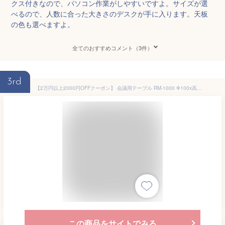
クス付きなので、パソコン作業がしやすいですよ。サイズが選
べるので、人数に合った大きさのデスクが手に入ります。天板
の色も選べますよ。
全てのおすすめコメント（3件）
3rd
【2万円以上2000円OFFクーポン】 会議用テーブル RM-1000 Φ100x高さ72cm 丸型 アジャスター脚 配線コードホルダー1ヶ付 ミーティングテーブル 会議テーブル おしゃれ オフィステーブル 会議室 大型 長机 会議机 フリーアドレスデスク 事務机 事務所
この商品をサイトでみる