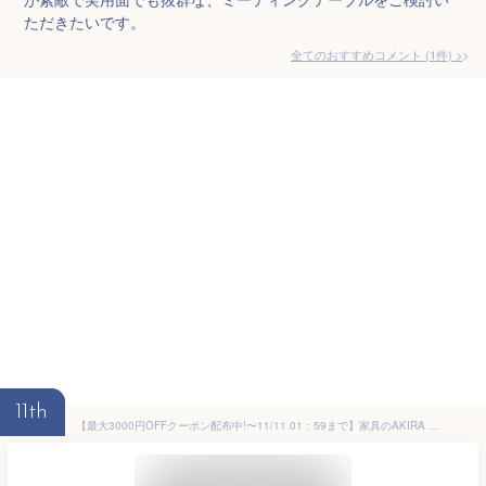
ただきたいです。
全てのおすすめコメント
(
1
件)
>
11th
【最大3000円OFFクーポン配布中!〜11/11 01：59まで】家具のAKIRA フリーアドレスデスク オフィステーブル 配線キャップ付き 4人用 幅2000×奥行1000×高さ720mm ナチュラル フリーアドレス オフィスデスク パソコンデスク ワークデスク おしゃれ 北欧 スリムデスク