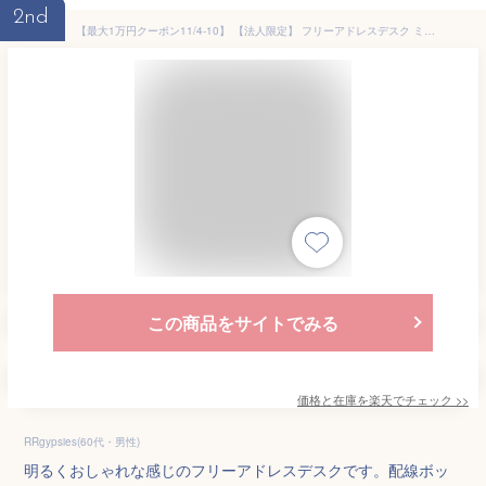
2nd
【最大1万円クーポン11/4-10】 【法人限定】 フリーアドレスデスク ミーティングテーブル 配線ボックス付き 幅2400mm ワークテーブル オフィスデスク 会議室 作業台 おしゃれ 大型 GFA-2412 ルキット オフィス家具 インテリア
この商品をサイトでみる
価格と在庫を
楽天
でチェック
>>
RRgypsies(60代・男性)
明るくおしゃれな感じのフリーアドレスデスクです。配線ボッ