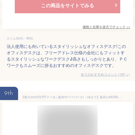
この商品をサイトでみる
価格と在庫を
楽天
でチェック
>>
エイム(50代・男性)
法人使用にも向いているスタイリッシュなオフィスデスク!この
オフィスデスクは、フリーアドレス仕様の会社にもフィットす
るスタイリッシュなワークデスク♪高さもしっかりとあり、ＰＣ
ワークもスムーズに捗るおすすめのオフィスデスクです。
全てのおすすめコメント
(
1
件)
>
9th
【最大3000円OFFクーポン配布中!〜11/11 01：59まで】家具のAKIRA フリーアドレスデスク オフィステーブル キャスター付き 幅1000×奥行1000×高さ720mm ホワイト フリーアドレス デスク オフィスデスク パソコンデスク ワークデスク おしゃれ スリムデスク スリムテーブル