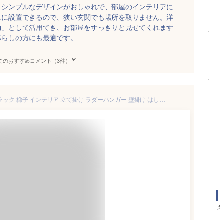
、シンプルなデザインがおしゃれで、部屋のインテリアに
単に設置できるので、狭い玄関でも場所を取りません。洋
納」として活用でき、お部屋をすっきりと見せてくれます
暮らしの方にも最適です。
てのおすすめコメント（3件）
ハンガーラック はしご ラダーラック 梯子 インテリア 立て掛け ラダーハンガー 壁掛け はしごラック スリム 北欧 【K-Style】 ラダーハンガーラック 014