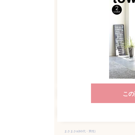
この
まさまさa(60代・男性)