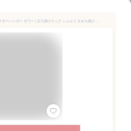
【 レビュー特典あり 】 tower ラダーハンガー タワー | 立て掛けラック シェルフ タオル掛け デニムラック ハンガーラック ラダーシェルフ スリム タオルハンガー はしご 山崎実業 yamazaki ジーンズハンガー 壁面収納