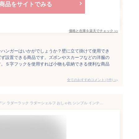
商品をサイトでみる
価格と在庫を
楽天
でチェック
>>
ーハンガーはいかがでしょうか？壁に立て掛けて使用でき
ばず設置できる商品です。ズボンやスカーフなどの洋服の
す。Ｓ字フックを使用すれば小物も収納できる便利な商品
全てのおすすめコメント
(
1
件)
>
ラダーハンガー 立て掛け アイアン ラダーラック ラダーシェルフ おしゃれ シンプル インテリア はしご 小物掛け アイアンのハンガーラダー