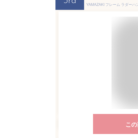
3rd
この