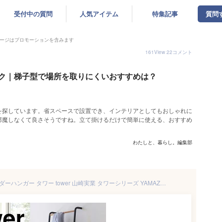
受付中の質問
人気アイテム
特集記事
質問
ージはプロモーションを含みます
161
View
22
コメント
ク｜梯子型で場所を取りにくいおすすめは？
を探しています。省スペースで設置でき、インテリアとしてもおしゃれに
邪魔しなくて良さそうですね。立て掛けるだけで簡単に使える、おすすめ
わたしと、暮らし。編集部
【送料無料＆ポイント5倍】 ラダーハンガー タワー tower 山崎実業 タワーシリーズ YAMAZAKI ラダーラック ラダーハンガーラック ホワイト ブラック 白 ハンガーラック おしゃれ スリム 省スペース 立て掛け はしご シンプル 見せる 収納 45cm 玄関 洋服掛け 新生活 ラック