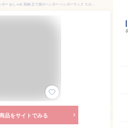
YAMAZAKI フレーム ラダーハンガー おしゃれ 収納 立て掛けハンガー ハンガーラック スカーフ ズボン ベルト 衣類 スリム 雑貨 ホワイト3963 ブラック3964
商品をサイトでみる