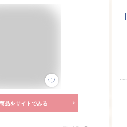
商品をサイトでみる