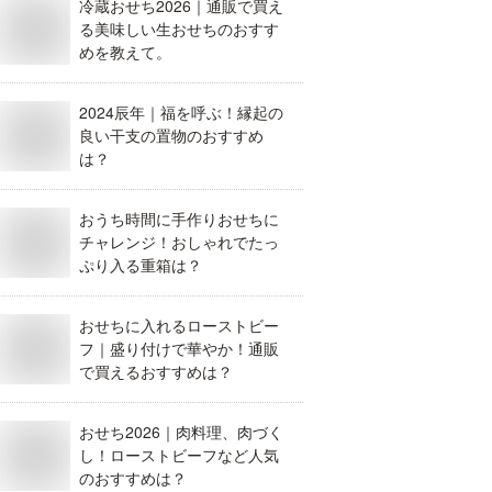
冷蔵おせち2026｜通販で買え
る美味しい生おせちのおすす
めを教えて。
2024辰年｜福を呼ぶ！縁起の
良い干支の置物のおすすめ
は？
おうち時間に手作りおせちに
チャレンジ！おしゃれでたっ
ぷり入る重箱は？
おせちに入れるローストビー
フ｜盛り付けで華やか！通販
で買えるおすすめは？
おせち2026｜肉料理、肉づく
し！ローストビーフなど人気
のおすすめは？