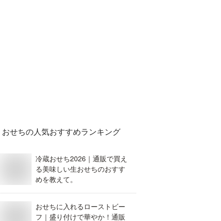
おせち
の人気おすすめランキング
冷蔵おせち2026｜通販で買え
る美味しい生おせちのおすす
めを教えて。
おせちに入れるローストビー
フ｜盛り付けで華やか！通販