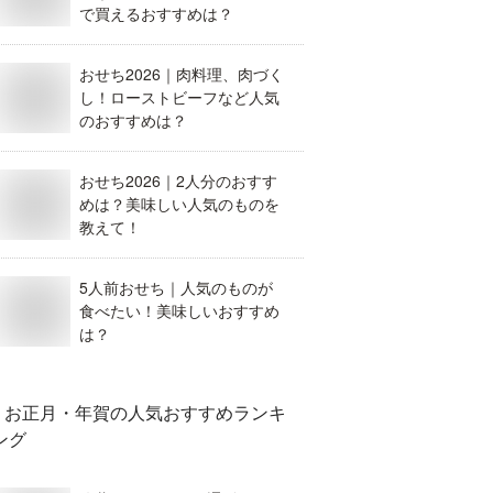
で買えるおすすめは？
おせち2026｜肉料理、肉づく
し！ローストビーフなど人気
のおすすめは？
おせち2026｜2人分のおすす
めは？美味しい人気のものを
教えて！
5人前おせち｜人気のものが
食べたい！美味しいおすすめ
は？
お正月・年賀
の人気おすすめランキ
ング