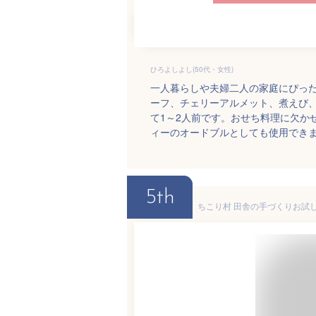
ひろよしよし(50代・女性)
一人暮らしや夫婦二人の家庭にぴった
ーフ、チェリーアルメット、煮えび、
て1～2人前です。おせち料理に欠か
ィーのオードブルとしても使用でき
5th