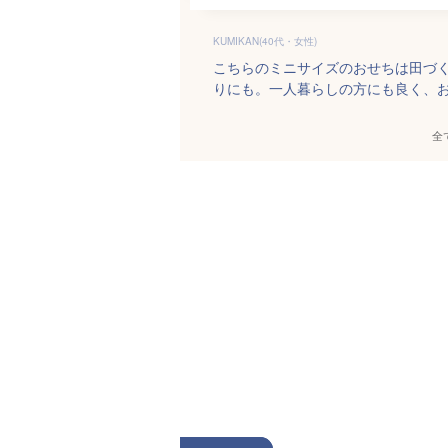
KUMIKAN(40代・女性)
こちらのミニサイズのおせちは田づ
りにも。一人暮らしの方にも良く、
全