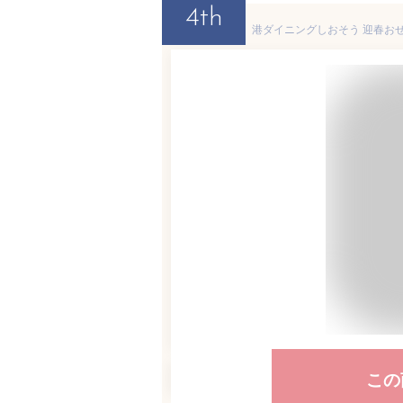
4th
この