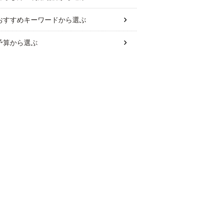
おすすめキーワード
から選ぶ
予算
から選ぶ