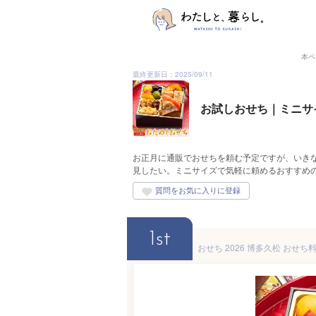
本ペ
最終更新日：2025/09/11
お試しおせち｜ミニサ
お正月に通販でおせちを頼む予定ですが、いき
見したい。ミニサイズで気軽に頼めるおすすめ
1st