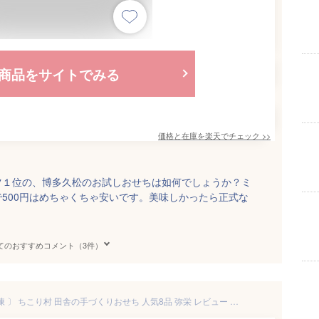
商品をサイトでみる
価格と在庫を
楽天
でチェック
>>
ツ１位の、博多久松のお試しおせちは如何でしょうか？ミ
500円はめちゃくちゃ安いです。美味しかったら正式な
てのおすすめコメント（3件）
おせち お試し 2026 午年 〔 冷凍 〕 ちこり村 田舎の手づくりおせち 人気8品 弥栄 レビュー 高評価 4.76 おためし ミニサイズ / おせち料理 お節 御節 和風 / 栗きんとん フルーツチーズ 黒豆 八幡巻 浜汐海老 田作り 鰆あらめ昆布巻 オキメダイ西京焼 限定販売