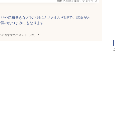
価格と在庫を
楽天
でチェック
>>
くりや昆布巻きなどお正月にふさわしい料理で、試食がわ
お酒のおつまみにもなります
てのおすすめコメント（2件）