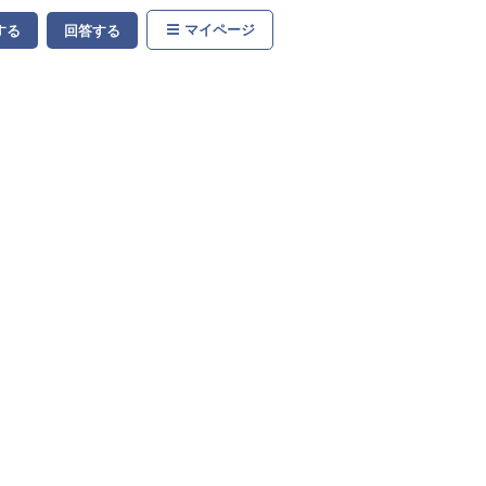
マイページ
する
回答する