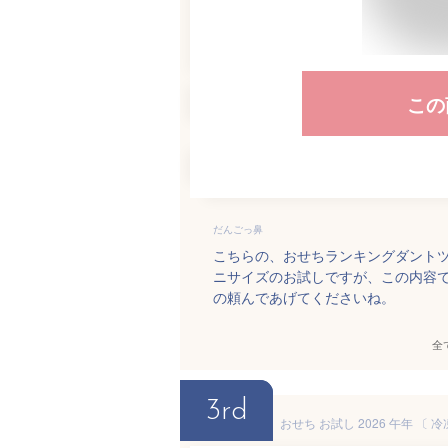
この
だんごっ鼻
こちらの、おせちランキングダント
ニサイズのお試しですが、この内容で
の頼んであげてくださいね。
全
3rd