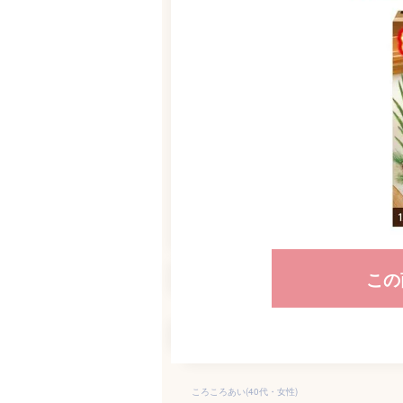
この
ころころあい(40代・女性)