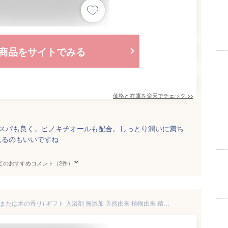
商品をサイトでみる
価格と在庫を
楽天
でチェック
>>
コスパも良く。ヒノキチオールも配合。しっとり潤いに満ち
れるのもいいですね
てのおすすめコメント（2件）
バスソルト5個セット(ヒノキ葉または木の香り) ギフト 入浴剤 無添加 天然由来 植物由来 精油 アロマ 桧 檜 ヒノキ ひのき 風呂 バスタイム 発汗 全身浴 半身浴 温活 リラックス 高級 誕生日 プチギフト プレゼント 国産 お試し