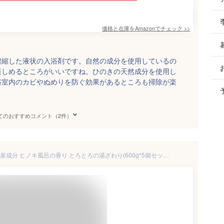
価格と在庫を
Amazon
でチェック
>>
濃縮した液状の入浴剤です。自然の成分を使用しているの
楽しめるところがいいですね。ひのきの天然成分を使用し
浴室内のカビやぬめりを防ぐ効果があるところも掃除が楽
てのおすすめコメント（2件）
温素 澄明の湯 入浴剤 お風呂 温泉成分 ヒノキ風呂の香り とろとろの湯ざわり(600g*5個セット)【温素】[入浴剤 檜 ひのき風呂 疲労回復 冷え性 温浴 温泉の素]