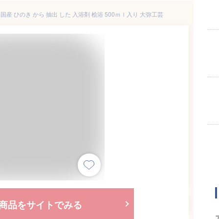
産 ひのき から 抽出 した 入浴剤 桧浴 500ｍｌ入り 大弥工芸
商品をサイトでみる