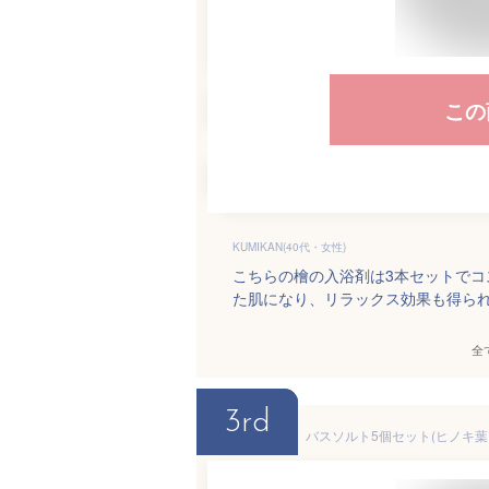
この
KUMIKAN(40代・女性)
こちらの檜の入浴剤は3本セットで
た肌になり、リラックス効果も得ら
全
3rd