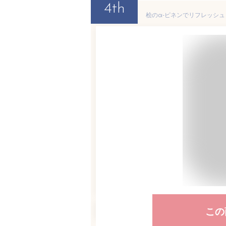
4th
桧のα-ピネンでリフレッシュ 国
この