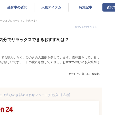
受付中の質問
人気アイテム
特集記事
質問
ージはプロモーションを含みます
302
View
24
コメント
気分でリラックスできるおすすめは？
けでも味わいたく、ひのきの入浴剤を探しています。森林浴をしているよ
のが欲しいです。一日の疲れを癒してくれる、おすすめのひのき入浴剤は
わたしと、暮らし。編集部
ごり浴 ひのき 詰め合わせ アソート(12錠入)【温泡】