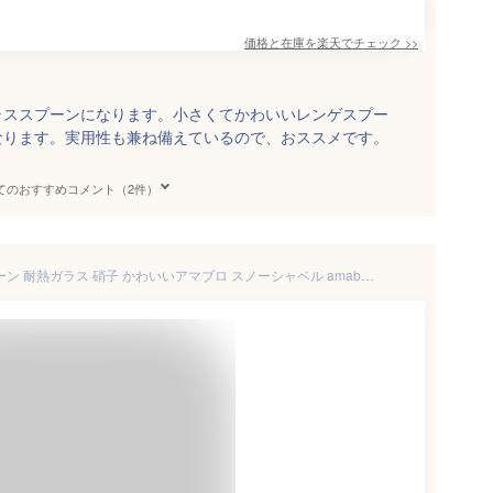
価格と在庫を
楽天
でチェック
>>
ラススプーンになります。小さくてかわいいレンゲスプー
なります。実用性も兼ね備えているので、おススメです。
てのおすすめコメント（2件）
スプーン ガラス製 ガラススプーン 耐熱ガラス 硝子 かわいいアマブロ スノーシャベル amabro SNOW SHOVELP2倍 カトラリー レトロ ミルクガラス デザート 小ぶり おしゃれ◇ティースプーン ジャムスプーン ブルー グリーン ブラック