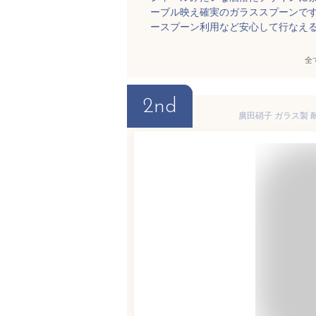
ーブル映え確実のガラススプーンで
ースプーン利用など安心して行なえ
全
2nd
廣田硝子 ガラス製 