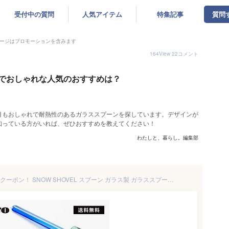
受付中の質問
人気アイテム
特集記事
質問
ージはプロモーションを含みます
164
View
22
コメント
でおしゃれな人気のおすすめは？
目もおしゃれで耐熱性のあるガラススプーンを探しています。デザインが
知っている方がいれば、ぜひおすすめを教えてください！
わたしと、暮らし。編集部
【365日配送】最大1000円OFFクーポン！ SNOW SHOVEL スプーン ガラス製 ガラススプーン 耐熱ガラス 硝子 アマブロ スノーシャベル amabro 誕生日 送料無料