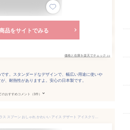
商品をサイトでみる
価格と在庫を
楽天
でチェック
>>
めです。スタンダードなデザインで、幅広い用途に使いや
すが、耐熱性がありますよ。安心の日本製です。
てのおすすめコメント（3件）
メム レンゲスプーン[小さい ガラス スプーン おしゃれ かわいい アイス デザート アイスクリーム 食洗機対応 食洗器対応 耐熱ガラス 食洗機 電子レンジ 対応 小さな レンゲ れんげ 可愛い 食洗機OK]