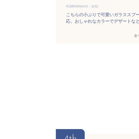
KUMIKAN(40代・女性)
こちらの小ぶりで可愛いガラススプ
応。おしゃれなカラーでデザートな
全
4th