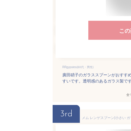
この
RRgypsies(60代・男性)
廣田硝子のガラススプーンがおすす
すいです。透明感のあるガラス製で
全
3rd