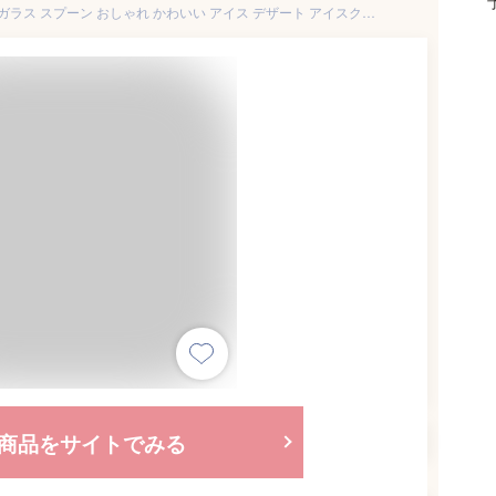
◎メム レンゲスプーン[小さい ガラス スプーン おしゃれ かわいい アイス デザート アイスクリーム 食洗機対応 食洗器対応 耐熱ガラス 食洗機 電子レンジ 対応 小さな レンゲ れんげ 可愛い 食洗機OK]
商品をサイトでみる