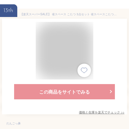
13th
【楽天スーパーSALE】 省スペース こたつ 3点セット 省スペースこたつ布団掛敷＋こたつ台 「Dフランネル」 175×175cm/こたつ台70×70cm こたつテーブル 一人用 一人暮らし おすすめ 人気 省スペース こたつ布団 コンパクト
この商品をサイトでみる
価格と在庫を
楽天
でチェック
>>
だんごっ鼻