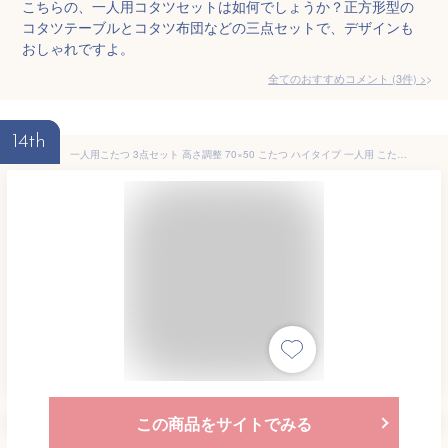
こちらの、一人用コタツセットは如何でしょうか？正方形型の
コタツテーブルとコタツ布団などの三点セットで、デザインも
おしゃれですよ。
全てのおすすめコメント
(
3
件)
>
14th
一人用こたつ 3点セット 高さ調整 70×50 こたつ ハイタイプ 一人用 こたつセット テーブル パーソナルこたつ デスク 長方形 こたつテーブル 勉強机 机 高脚 コタツ セット ダイニングこたつ こたつ布団 おしゃれ 省スペース 1人用
この商品をサイトでみる