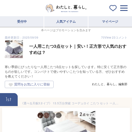
受付中
人気アイテム
マイページ
本ページはプロモーションを含みます
最終更新日：2025/09/09
70
View
23
コメント
一人用こたつ3点セット｜安い！正方形で人気のおす
すめは？
寒い季節にぴったりな一人用こたつ3点セットを探しています。特に安くて正方形の
ものが欲しいです。コンパクトで使いやすいこたつを知っている方、ぜひおすすめ
を教えてください！
わたしと、暮らし。編集部
1st
《選べる天板3タイプ》 13.5万台突破 コーデュロイ こたつ セット 一人暮らし コンパクト 2点セット 正方形 69×69 こたつテーブル + 掛布団 こたつセット リバーシブル 炬燵 テーブル 掛け布団 木製 おしゃれ 一人用 2点 こたつ布団