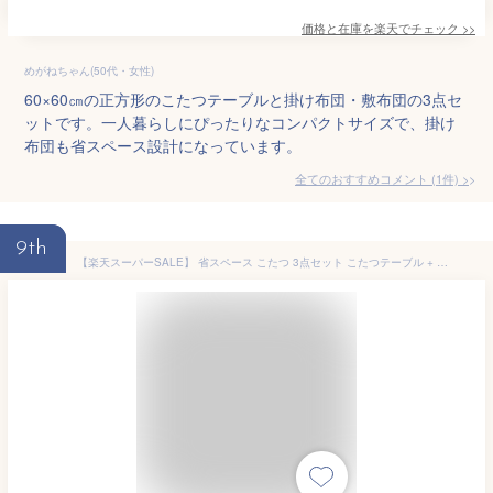
価格と在庫を
楽天
でチェック
>>
めがねちゃん(50代・女性)
60×60㎝の正方形のこたつテーブルと掛け布団・敷布団の3点セ
ットです。一人暮らしにぴったりなコンパクトサイズで、掛け
布団も省スペース設計になっています。
全てのおすすめコメント
(
1
件)
>
9th
【楽天スーパーSALE】 省スペース こたつ 3点セット こたつテーブル + 掛敷布団 「Dフランネル 省スペース 3点セット」 160×160cm /こたつ台60×60cm こたつテーブル 一人用 一人暮らし おすすめ 人気 こたつ布団 コンパクト