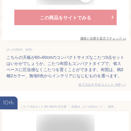
この商品をサイトでみる
価格と在庫を
楽天
でチェック
>>
ぴっの(50代・女性)
こちらの天板が60×60cmのコンパクトサイズなこたつ3点セット
はいかがでしょうか。こたつ布団もコンパクトタイプで、省ス
ペースに圧迫感なくこたつを置くことができます。布団は、柄2
種2カラー、無地5色からインテリアになじむものを選べます。
全てのおすすめコメント
(
4
件)
>
10th
こたつ 3点セット 60×60cm 正方形 「 先染め こたつ3点セット 」 掛布団 約170×170cm 敷布団 約145×145cm こたつ布団 セット こたつテーブル 一人用 一人暮らし おすすめ つむぎ 刺し子 おしゃれ