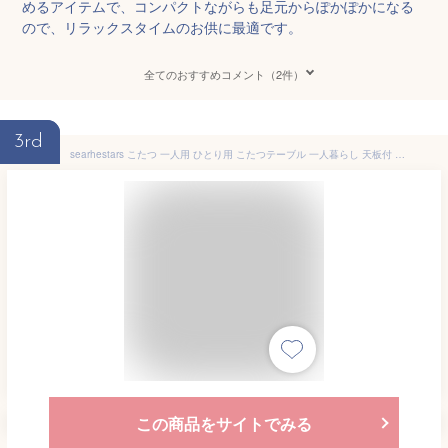
めるアイテムで、コンパクトながらも足元からぽかぽかになる
ので、リラックスタイムのお供に最適です。
全てのおすすめコメント（2件）
3rd
searhestars こたつ 一人用 ひとり用 こたつテーブル 一人暮らし 天板付 省エネ 温度調節機能付き コタツ あんか 足元ヒーター ミニストーブ 足温器 就寝用 冷え対策 節約 節電
この商品をサイトでみる