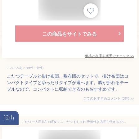
この商品をサイトでみる
価格と在庫を
楽天
でチェック
>>
ころころあい(40代・女性)
こたつテーブルと掛け布団、敷布団のセットで、掛け布団はコ
ンパクトタイプとゆったりタイプが選べます。脚が折れるテー
ブルなので、コンパクトに収納できるのもおすすめです。
全てのおすすめコメント
(
3
件)
>
12th
こたつ 一人用 KA-14SW ミニこたつ おしゃれ 天板付き 布団で使える ひとり用 就寝用こたつ 省エネ 中間スイッチ付き 華芝ジャパン やぐら あんか あす楽