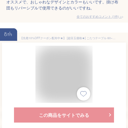
オススメで、おしゃれなデザインとカラーもいいです。掛け布
団もリバーシブルで使用できるのがいいですね。
全てのおすすめコメント
(
1
件)
>
8th
【先着10%OFFクーポン配布中★】 [超目玉価格★] こたつテーブル 60×60cm 正方形 折りたたみ 3点セット/単品購入こたつ コタツ ローテーブル コタツテーブル 小さめ 一人暮らし おしゃれ かわいい 北欧 掛け布団 薄掛け 掛敷 セット洗える 木製 白 ホワイト netc5
この商品をサイトでみる