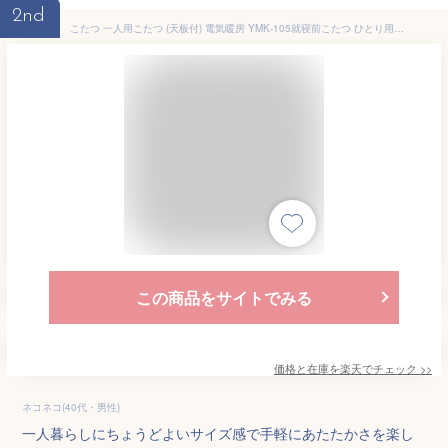
2nd
こたつ 一人用こたつ (天板付) 電気暖房 YMK-105就寝前こたつ ひとり用こたつ ひとりこたつ 一人こたつ 一人コタツ ミニコタツ あんか 炬燵 山善 YAMAZEN 【送料無料】
この商品をサイトでみる
価格と在庫を
楽天
でチェック
>>
ネコネコ(40代・男性)
一人暮らしにちょうどよいサイズ感で手軽にあたたかさを楽し