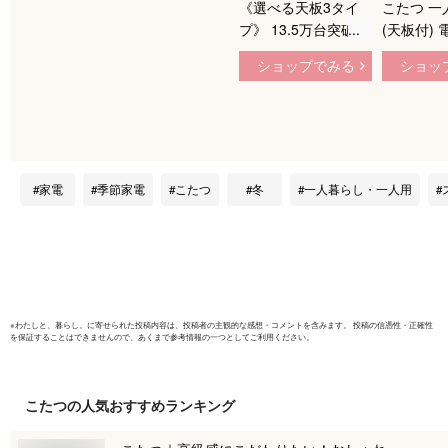
《選べる天板3タイ
こたつ 一
プ》 13.5万台突破
(天板付)
コーデュロイ こたつ
YMK-10
ショップでみる
ショッ
セット 一人暮らし
つ ひとり
コンパクト 2点セッ
ひとりこた
ト 正方形 69×69 こ
たつ 一人
たつテーブル + 掛布
ニコタツ 
団 こたつセット リ
燵 山善 Y
バーシブル 炬燵 テ
【送料無
家電
季節家電
こたつ
冬
一人暮らし・一人用
ーブル 掛け布団 木
製 おしゃれ 一人用 2
点 こたつ布団
※
わたしと、暮らし。
に寄せられた投稿内容は、投稿者の主観的な感想・コメントを含みます。 投稿の信憑性・正確性
を保証することはできませんので、あくまで参考情報の一つとしてご利用ください。
こたつ
の人気おすすめランキング