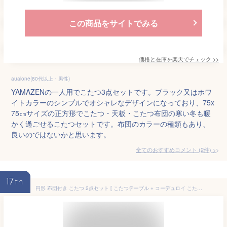
この商品をサイトでみる
価格と在庫を
楽天
でチェック
>>
aualone(80代以上・男性)
YAMAZENの一人用でこたつ3点セットです。ブラック又はホワ
イトカラーのシンプルでオシャレなデザインになっており、75x
75㎝サイズの正方形でこたつ・天板・こたつ布団の寒い冬も暖
かく過ごせるこたつセットです。布団のカラーの種類もあり、
良いのではないかと思います。
全てのおすすめコメント
(
2
件)
>
17th
円形 布団付き こたつ 2点セット [ こたつテーブル + コーデュロイ こたつ掛け布団 ] 直径69 一人暮らし コンパクト こたつセット リバーシブル 丸テーブル 丸型 丸 炬燵 一人用こたつ 1人用 一人用 木目