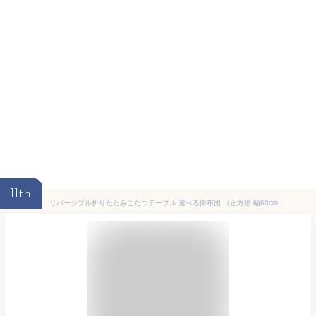
11th
リバーシブル折りたたみこたつテーブル 選べる掛布団 （正方形 幅60cm）【キューブ・ユイ・メレンゲタッチ】(こたつ 正方形 こたつテーブル 白 かわいい 一人用 掛け布団 敷布団 セット コタツ 可愛い 一人暮らし こたつ布団 洗える 炬燵 家電 季節家電 ミニこたつ)