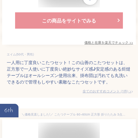
この商品をサイトでみる
価格と在庫を
楽天
でチェック
>>
エイム(50代・男性)
一人用に丁度良いこたつセット！この山善のこたつセットは、
正方形で一人使いに丁度良い絶妙なサイズ感♪安定感のある炬燵
テーブルはオールシーズン使用出来、掛布団は汚れても丸洗い
できるので管理もしやすい素敵なこたつセットです。
全てのおすすめコメント
(
1
件)
>
6th
＼価格見直しました!／ こたつテーブル 60×60cm 正方形 折りたたみ 3点セット/単品 こたつ コタツ ローテーブル コタツテーブル センターテーブル 小さめ 一人暮らし おしゃれ かわいい 一人用 北欧 薄掛け 掛敷 洗える 木製 白 ホワイト ordy