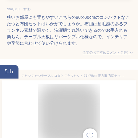
chai(50代・女性)
狭いお部屋にも置きやすいこちらの60✕60cmのコンパクトなこ
たつと布団セットはいかがでしょうか。布団は起毛感のあるフ
ランネル素材で温かく、洗濯機で丸洗いできるのでお手入れも
楽ちん。テーブル天板はリバーシブル仕様なので、インテリア
や季節に合わせて使い分けられます。
全てのおすすめコメント
(
1
件)
>
5th
こたつ こたつテーブル コタツ こたつセット 75×75cm 正方形 布団セット こたつ布団 おしゃれ 一人用 ヒーター SEU-752 こたつセット コタツ こたつ掛け布団 こたつテーブル ヒータ— 洗える 山善 YAMAZEN 京都絞 【送料無料】