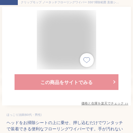
クリップモップ ノータッチフローリングワイパー 330°掃除範囲 直接シートに触れずに簡単着脱 ミニモップ フロアモップ 自立式 掃除用品 床 壁 天井 掃除 拭き掃除 掃除用品 タッチレス 隙間 ホコリ 手を汚さない 伸縮 リビング キッチン トイレ ワンタッチ交換
この商品をサイトでみる
価格と在庫を
楽天
でチェック
>>
ほっこり法師(60代・男性)
ヘッドをお掃除シートの上に乗せ、押し込むだけでワンタッチ
で装着できる便利なフローリングワイパーです。手が汚れない