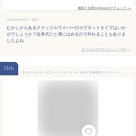
価格と在庫を
Amazon
でチェック
>>
nanacoco(40代・女性)
むかしからあるクイックルワイパーのマグネットタイプはいか
がでしょうか？従来式だと溝にはめるので外れることもありま
したよね
全てのおすすめコメント
(
1
件)
>
13th
【スターターセット】クイックルワイパー 本体＋立体吸着ドライシートセット オリジナルポケットティッシュ付き