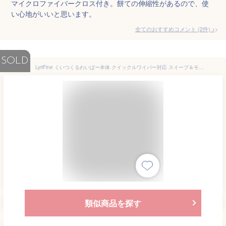
マイクロファイバークロス付き。餅ての伸縮性があるので、使
い心地がいいと思います。
全てのおすすめコメント
(
2
件)
>
SOLD
LyriFine くいつくるわいぱー本体 クイックルワイパー対応 スイープ＆モップ 1秒でパッド取り付け・取り外し 2イン1 乾湿両用フローリングワイパー フロアモップ＆スイープキット ウォータースクイジーモップ 床掃除用 モップ 汚れ ほこり 髪の毛対応 ドライパッド15枚 ウェットパッド4枚付き
類似商品を探す