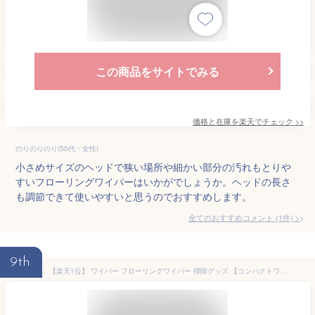
この商品をサイトでみる
価格と在庫を
楽天
でチェック
>>
のりのりのり(50代・女性)
小さめサイズのヘッドで狭い場所や細かい部分の汚れもとりや
すいフローリングワイパーはいかがでしょうか。ヘッドの長さ
も調節できて使いやすいと思うのでおすすめします。
全てのおすすめコメント
(
1
件)
>
9th
【楽天1位】 ワイパー フローリングワイパー 掃除グッズ 【コンパクトワイパー】 カーペットクリーナー ハンディモップ 掃除 フロアワイパー フローリングワイパー 取り換え 掃除 整理 収納 スタンド リビング 寝室