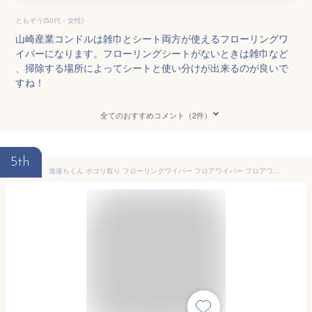
ともぞう(50代・女性)
山崎産業コンドルは雑巾とシート両方が使えるフローリングワ
イパーになります。フローリングシートがないときは雑巾など
、掃除する場所によってシートと使い分けが出来るのが良いで
すね！
全てのおすすめコメント（2件）
5th
激落ちくん ホコリ取り フローリングワイパー フロアワイパー フロアワイプ 床用ワイパー スタンド 掃除用具 ハンディモップ ホコリ掃除 ホコリ取りブラシ 時短 ケース付 本体 ロング 汚れ 大掃除 トレループ ワイパーフローリング用 レック ダイレクト lec