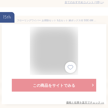
全てのおすすめコメント
(
1
件)
>
15th
フローリングワイパー お掃除セット 5点セット 納ボックス付 SSE-5M ブラック ホワイト送料無料フローリングワイパー ハンディモップ 粘着ローラー 掃除 セット リビング 連結式 アイリスオーヤマ
この商品をサイトでみる
価格と在庫を
楽天
でチェック
>>