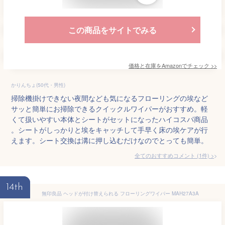
この商品をサイトでみる
価格と在庫を
Amazon
でチェック
>>
かりんちょ(50代・男性)
掃除機掛けできない夜間なども気になるフローリングの埃など
サッと簡単にお掃除できるクイックルワイパーがおすすめ。軽
くて扱いやすい本体とシートがセットになったハイコスパ商品
。シートがしっかりと埃をキャッチして手早く床の埃ケアが行
えます。シート交換は溝に押し込むだけなのでとっても簡単。
全てのおすすめコメント
(
1
件)
>
14th
無印良品 ヘッドが付け替えられる フローリングワイパー MAH27A3A