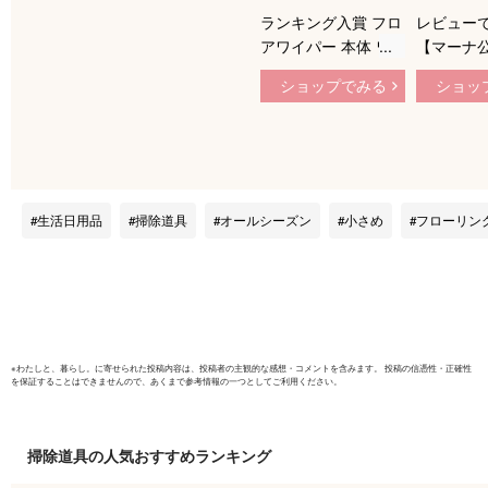
ランキング入賞 フロ
レビュー
アワイパー 本体 ワ
【マーナ
ンタッチ 330°掃除範
チレスワイ
ショップでみる
ショッ
囲 16cm/25cm 手が
ーリングワ
汚れない フローリン
ンタッチ 
グワイパー ミニモッ
アワイパー
プ トイレワイパー
イプ 床 
フロアモップ 長さ調
ド 収納 
整 自立式 掃除用具
プ 便利グ
生活日用品
掃除道具
オールシーズン
小さめ
フローリン
トイレ掃除 床掃除
ゃれ かわ
天井 窓 壁 鏡 簡単操
ング キッ
作 年末掃除
レ 階段 
ム W655
※
わたしと、暮らし。
に寄せられた投稿内容は、投稿者の主観的な感想・コメントを含みます。 投稿の信憑性・正確性
を保証することはできませんので、あくまで参考情報の一つとしてご利用ください。
掃除道具
の人気おすすめランキング