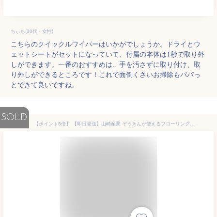
ちぃち(30代・女性)
こちらのクイックルワイパーはいかがでしょうか。ドライとウ
ェットシートがセットになっていて、付属の本体は1秒で取り外
しができます。一番のおすすめは、手を汚さずに取り付け、取
り外しができるところです！これで面倒くさいお掃除もパパっ
とできて良いですね。
SOLD
【ポイント5倍】 【即日発送】山崎産業 ぞうきんが使えるフローリングワイパー 抗菌防臭クロス1枚付き 伸縮 フロアワイパー 雑巾ワイパー マイクロファイバーモップ リビング ぞうきん 床掃除 拭き掃除 水拭き モップ 雑巾がけ ワイパー ぞうきん ワイパー コンドル