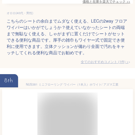
価格と在庫を
楽天
でチェック
>>
オロロ(40代・男性)
こちらのシートの余白までムダなく使える、LECの2way フロア
ワイパーはいかがでしょうか？使えていなかったシートの両端
まで無駄なく使える、しゃがまずに置くだけでシートがセット
できる便利な商品です。厚手の雑巾もワイヤー式で固定でき便
利に使用できます。立体クッションが備わり全面で汚れをキャ
ッチしてくれる便利な商品でお勧めです。
全てのおすすめコメント
(
1
件)
>
8th
NUS381 ミニフローリング ワイパー（1本入）ホワイト/ アズマ工業