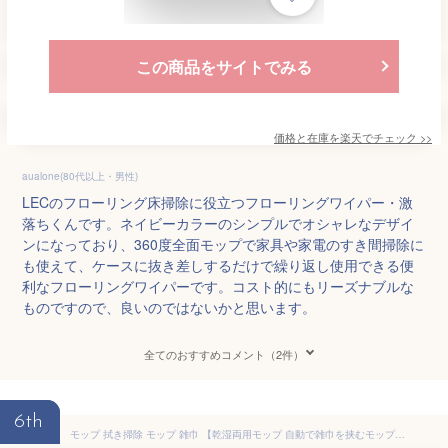
この商品をサイトでみる
価格と在庫を
楽天
でチェック
>>
aualone(80代以上・男性)
LECのフローリング床掃除に役立つフローリングワイパー・激
落ちくんです。ネイビーカラーのシンプルでオシャレなデザイ
ンになっており、360度全面モップで家具や家電のすき間掃除に
も使えて、ケースに抜き差しするだけで繰り返し使用できる便
利なフローリングワイパーです。コスト的にもリーズナブルな
ものですので、良いのではないかと思います。
全てのおすすめコメント（2件）
6th
モップ 拭き掃除 モップ 雑巾 【乾湿両用モップ 自動で雑巾を挟むモップ】 ikea イケア モップ 拭き掃除 モップ イケア モップ ワンタッチ 3段ポール 長さ調節可能 ベランダ/玄関/床/フロアにも適用 掃除道具