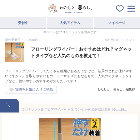
受付中
人気アイテム
マイページ
本ページはプロモーションを含みます
最終更新日：2026/03/19
921
View
23
コメント
フローリングワイパー｜おすすめはどれ？マグネッ
トタイプなど人気のものを教えて！
フローリングワイパーってたくさん種類があるんですけど、結局のどれが使いやす
いですか？ふき取りやすいもの、ミニサイズにもなるもの、人気のマグネットタイ
プなど、使いやすいおすすめが知りたいです！
わたしと、暮らし。編集部
1st
ランキング入賞 フロアワイパー 本体 ワンタッチ 330°掃除範囲 16cm/25cm 手が汚れない フローリングワイパー ミニモップ トイレワイパー フロアモップ 長さ調整 自立式 掃除用具 トイレ掃除 床掃除 天井 窓 壁 鏡 簡単操作 年末掃除