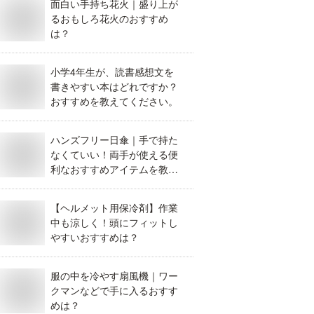
面白い手持ち花火｜盛り上が
るおもしろ花火のおすすめ
は？
小学4年生が、読書感想文を
書きやすい本はどれですか？
度回転する！便利
バッグを吊り下げて
手帳用スタンプ｜か
お
おすすめを教えてください。
タイハンガー
収納できるラックの
わいい！小さい！ス
風
すめは？
おすすめは？
ケジュール帳におす
る
ハンズフリー日傘｜手で持た
すめを教えて下さ
は
なくていい！両手が使える便
い。
利なおすすめアイテムを教え
て。
【ヘルメット用保冷剤】作業
中も涼しく！頭にフィットし
受付中
受付中
受
やすいおすすめは？
服の中を冷やす扇風機｜ワー
クマンなどで手に入るおすす
めは？