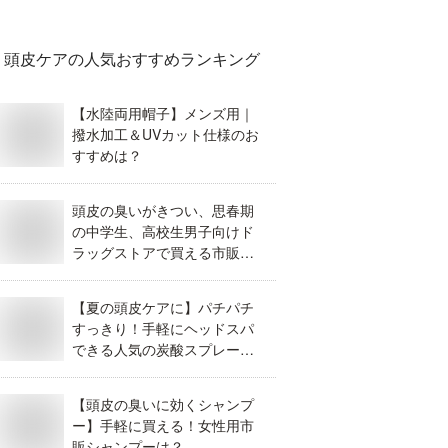
で30Lサイズの
臼式の電動コーヒー
カレーや煮込料理に
レ
リュックのお
ミル｜本格的な珈琲
おすすめの鍋は？4～
ラ
頭皮ケア
の人気おすすめランキング
は？
を入れたい人向けの
5人用が作れる大きめ
る
おすすめは？
の両手鍋を教えて！
ン
【水陸両用帽子】メンズ用｜
撥水加工＆UVカット仕様のお
すすめは？
頭皮の臭いがきつい、思春期
の中学生、高校生男子向けド
ラッグストアで買える市販の
シャンプーのおすすめは？
【夏の頭皮ケアに】パチパチ
すっきり！手軽にヘッドスパ
できる人気の炭酸スプレーを
教えて！【女性用】
【頭皮の臭いに効くシャンプ
ー】手軽に買える！女性用市
販シャンプーは？