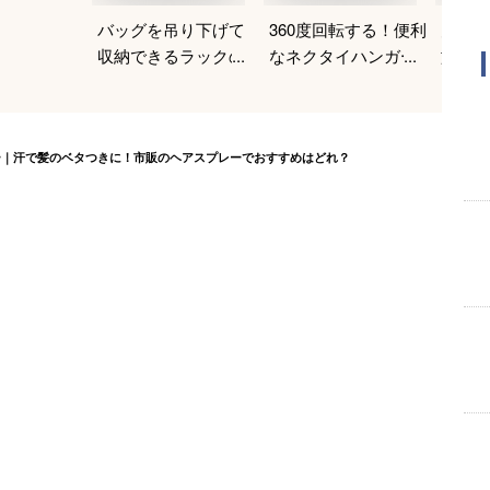
バッグを吊り下げて
360度回転する！便利
大容量
収納できるラックの
なネクタイハンガー
旅行用
おすすめは？
のおすすめは？
すすめ
ー｜汗で髪のベタつきに！市販のヘアスプレーでおすすめはどれ？