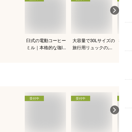
臼式の電動コーヒー
大容量で30Lサイズの
360
ミル｜本格的な珈琲
旅行用リュックのお
なネク
を入れたい人向けの
すすめは？
のおす
おすすめは？
受付中
受付中
受付中