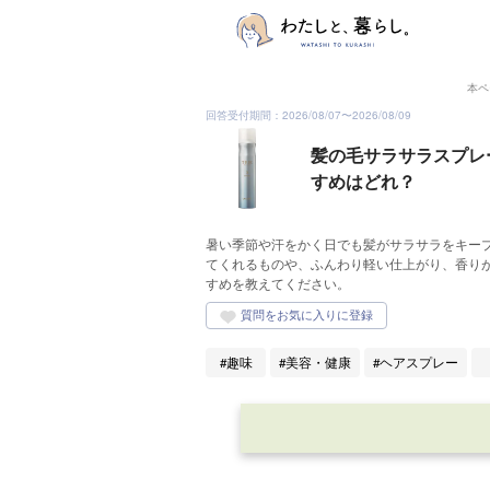
本ペ
回答受付期間：
2026/08/07
〜
2026/08/09
髪の毛サラサラスプレ
すめはどれ？
暑い季節や汗をかく日でも髪がサラサラをキー
てくれるものや、ふんわり軽い仕上がり、香り
すめを教えてください。
趣味
美容・健康
ヘアスプレー