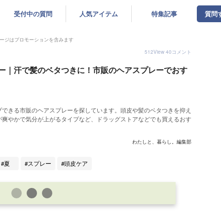
受付中の質問
人気アイテム
特集記事
質問
ージはプロモーションを含みます
512
View
40
コメント
ー｜汗で髪のベタつきに！市販のヘアスプレーでおす
プできる市販のヘアスプレーを探しています。頭皮や髪のベタつきを抑え
が爽やかで気分が上がるタイプなど、ドラッグストアなどでも買えるおす
わたしと、暮らし。編集部
夏
スプレー
頭皮ケア