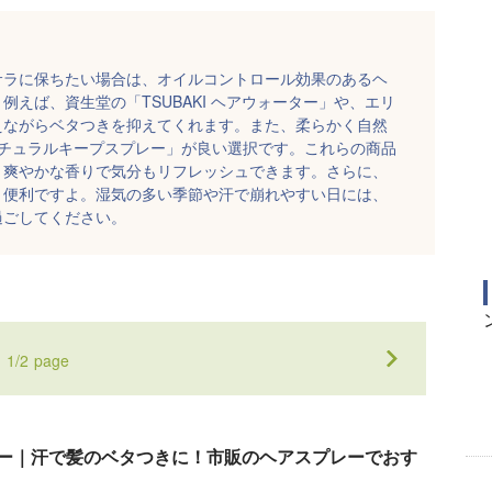
サラに保ちたい場合は、オイルコントロール効果のあるヘ
えば、資生堂の「TSUBAKI ヘアウォーター」や、エリ
えながらベタつきを抑えてくれます。また、柔らかく自然
 ナチュラルキープスプレー」が良い選択です。これらの商品
、爽やかな香りで気分もリフレッシュできます。さらに、
と便利ですよ。湿気の多い季節や汗で崩れやすい日には、
過ごしてください。
1
/
2
page
ー｜汗で髪のベタつきに！市販のヘアスプレーでおす