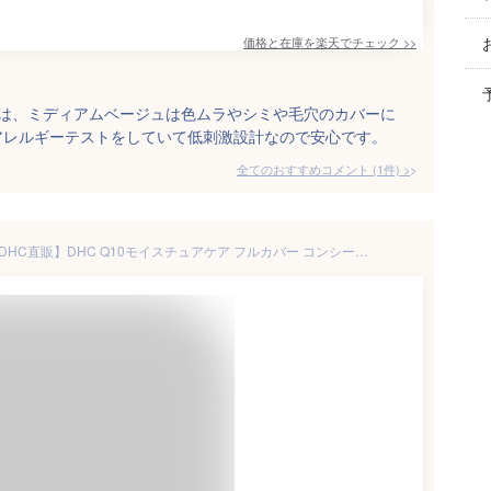
価格と在庫を
楽天
でチェック
>>
スは、ミディアムベージュは色ムラやシミや毛穴のカバーに
アレルギーテストをしていて低刺激設計なので安心です。
全てのおすすめコメント
(
1
件)
>
【店内P最大18倍以上開催】【DHC直販】DHC Q10モイスチュアケア フルカバー コンシーラー（ナチュラルオークル01【明るめの標準色】） | DHC コンシーラー コエンザイムq10 シミ隠し クマ隠し 毛穴 dhc 毛穴カバー パウダー 下地 エイジングケア クマ 色ムラ シミカバー