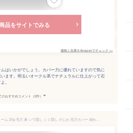
商品をサイトでみる
価格と在庫を
Amazon
でチェック
>>
ームはいかがでしょう。カバー力に優れていますので気に
思います。明るいオークル系でナチュラルに仕上がって石
すよ。
てのおすすめコメント（2件）
化粧下地 ピンクレスカバークリーム 25g 毛穴 鼻 シワ隠し シミ隠し 小じわ 毛穴カバー 崩れない 化粧くずれ防止 テカリ防止 くすみ 黒ずみ 毛穴隠し ニキビ跡 ベースメイク 皮脂くずれ ファンデーション 30代 40代 50代 60代