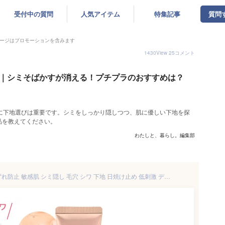
受付中の質問
人気アイテム
特集記事
質問
ージはプロモーションを含みます
1430
View
25
コメント
地｜シミそばかすが消える！プチプラのおすすめは？
に下地選びは重要です。シミをしっかり隠しつつ、肌に優しい下地を探
品を教えてください。
わたしと、暮らし。編集部
化粧下地 CC 皮脂崩れ 皮脂くずれ防止 敏感肌 シミ隠し 毛穴 シワ 下地 日焼け止め 低刺激 デコルテ SPF50+ PA++++ 保湿 uv 無添加 bb カバー力 ウォータープルーフ【メリファリ きれいに仕上がる化粧下地 25g 1本】