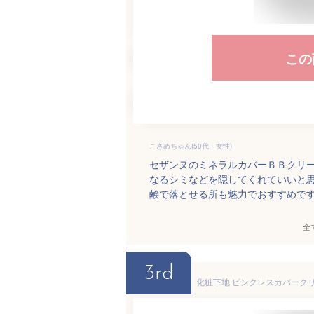
この
こさめちゃん(50代・女性)
セザンヌのミネラルカバーＢＢクリ
なるシミなどを隠してくれていいと
鹸で落とせる所も魅力でおすすめで
全
3rd