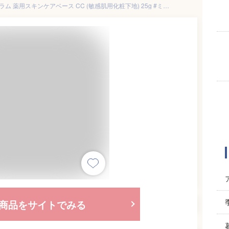
【メール便可】資生堂 dプログラム 薬用スキンケアベース CC (敏感肌用化粧下地) 25g #ミディアムベージュ 【医薬部外品】
商品をサイトでみる