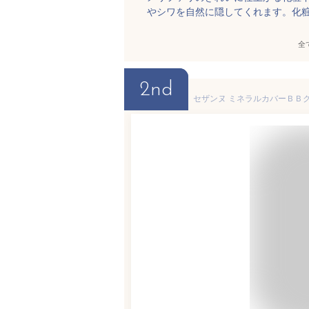
やシワを自然に隠してくれます。化
全
2nd