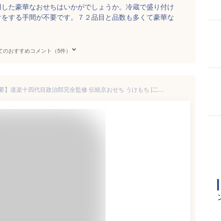
用した豪華なおせちはいかがでしょうか。冷蔵で盛り付け
けをする手間が不要です。７２品目と品数も多くて豪華な
てのおすすめコメント（5件）
【冷蔵 盛付済 生おせち 解凍不要】道楽十四代目政治郎完全監修 伝統京おせち うけもち [二段重 72品目 約3～5人前] 12/30お届け