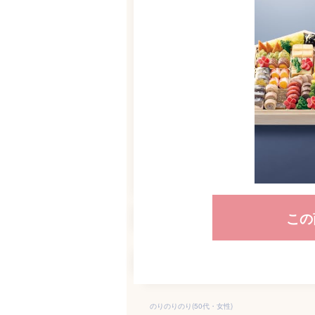
この
のりのりのり(50代・女性)