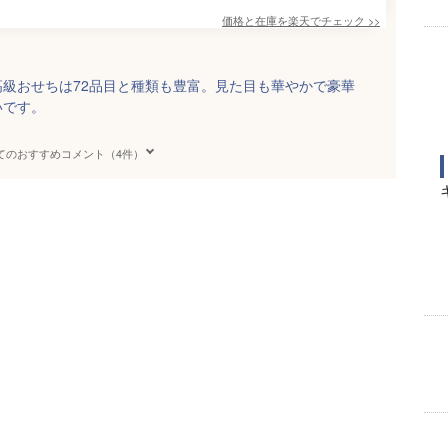
価格と在庫を
楽天
でチェック
>>
級おせちは72品目と種類も豊富。見た目も華やかで豪華
いです。
てのおすすめコメント（4件）