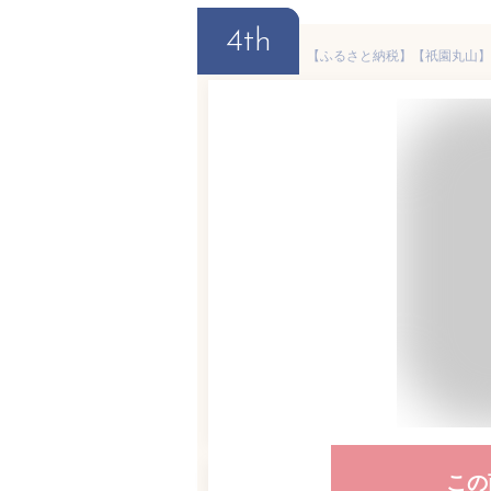
4th
この