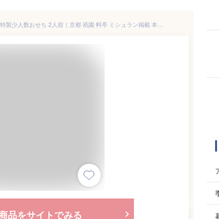
【ふるさと納税】【祇園丸山】特製少人数おせち 2人前｜京都 祇園 料亭 ミシュラン掲載 本格おせち おせち［ 京都 料亭 ミシュラン2つ星 おせち 一段 京料理 懐石 グルメ 人気 おすすめ 2026 正月 お取り寄せ 通販 送料無料 年内配送 ふるさと納税 ］
商品をサイトでみる