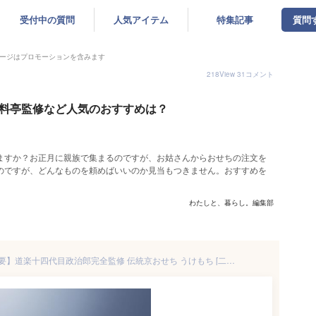
受付中の質問
人気アイテム
特集記事
質問
ージはプロモーションを含みます
218
View
31
コメント
｜料亭監修など人気のおすすめは？
ますか？お正月に親族で集まるのですが、お姑さんからおせちの注文を
のですが、どんなものを頼めばいいのか見当もつきません。おすすめを
わたしと、暮らし。編集部
【冷蔵 盛付済 生おせち 解凍不要】道楽十四代目政治郎完全監修 伝統京おせち うけもち [二段重 72品目 約3～5人前] 12/31お届け