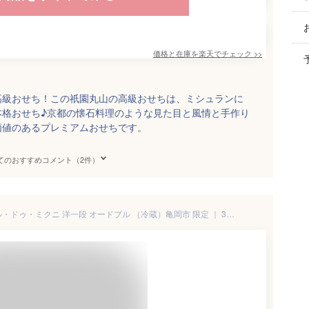
価格と在庫を
楽天
でチェック
>>
高級おせち！この祇園丸山の高級おせちは、ミシュランに
本格おせち♪京都の懐石料理のような見た目と風情と手作り
価値のあるプレミアムおせちです。
てのおすすめコメント（2件）
【ふるさと納税】おせち オテル・ドゥ・ミクニ 洋一段 オードブル （冷蔵）亀岡市 限定 ｜ 32品目 2人前 洋風 1段 お節 2026 予約 ◆※12月31日お届け ※沖縄、離島へのお届け不可 ふるさと納税おせち ブランドおせち