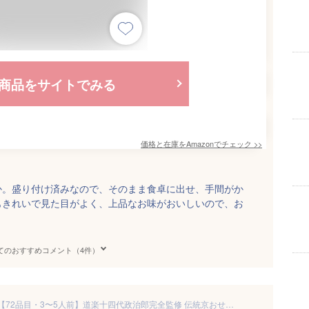
商品をサイトでみる
価格と在庫を
Amazon
でチェック
>>
か。盛り付け済みなので、そのまま食卓に出せ、手間がか
もきれいで見た目がよく、上品なお味がおいしいので、お
てのおすすめコメント（4件）
冷蔵 8.5寸絵馬型二段生おせち【72品目・3〜5人前】道楽十四代政治郎完全監修 伝統京おせち うけもち 【送料無料】2026年 お正月 お節料理 予約 冷蔵おせち お節 御節