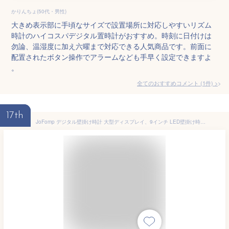
かりんちょ(50代・男性)
大きめ表示部に手頃なサイズで設置場所に対応しやすいリズム
時計のハイコスパデジタル置時計がおすすめ。時刻に日付けは
勿論、温湿度に加え六曜まで対応できる人気商品です。前面に
配置されたボタン操作でアラームなども手早く設定できますよ
。
全てのおすすめコメント
(
1
件)
>
17th
JoFomp デジタル壁掛け時計 大型ディスプレイ、9インチ LED壁掛け時計 リビングルームの装飾用 温度/DST/自動調光/湿度/スヌーズ付きデジタル時計 - 12/24H、高齢者向けサイレントデジタル時計