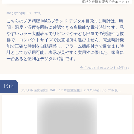
価格と在庫を
楽天
でチェック
>>
song1yong3(30代・女性)
こちらのノア精密 MAGブランド デジタル目覚まし時計は、時
間・温度・湿度を同時に確認できる多機能な電波時計です。見
やすいカラー大型表示でリビングや子ども部屋での視認性も抜
群で、コンパクトサイズで設置場所を選びません。電波時計機
能で正確な時刻を自動調整し、アラーム機能付きで目覚まし時
計としても活用可能。表示が見やすく実用性に優れた、家庭に
一台あると便利なデジタル時計です。
全てのおすすめコメント
(
2
件)
>
13th
デジタル 温度湿度計 MAG ノア精密[温湿度計 デジタル時計 シンプル 見やすい 温度計 湿度計 付き時計 デジタル 高齢者 熱中症 対策 温度湿度計 おしゃれ 置き時計 小型 温度 湿度 計 室温計 フック 壁掛け時計 デジタル温度計] 即納