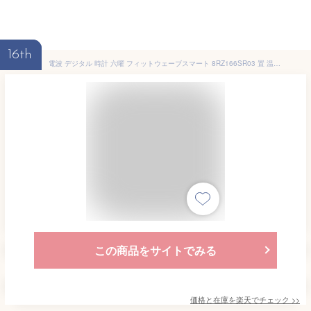
16th
電波 デジタル 時計 六曜 フィットウェーブスマート 8RZ166SR03 置 温度 湿度 カレンダー スヌーズ 六曜 ライト 電子音 アラーム リズム RHYTHM 【お取り寄せ】 【ギフトラッピング対応】
この商品をサイトでみる
価格と在庫を
楽天
でチェック
>>