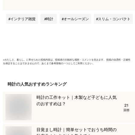
WDJ-01【メール
時計 カレ
便】 | 時計 デジタル
チュラル 
温度計 湿度計 とけ
北欧 イン
インテリア雑貨
時計
オールシーズン
スリム・コンパクト
い 置き時計 壁掛け
しゃれ か
時計 壁掛け 電池 電
池式 リビング ぽっ
きり 送料無料 千円
ぽっきり 卓上時計
※
わたしと、暮らし。
に寄せられた投稿内容は、投稿者の主観的な感想・コメントを含みます。 投稿の信憑性・正確性
を保証することはできませんので、あくまで参考情報の一つとしてご利用ください。
時計
の人気おすすめランキング
時計の工作キット｜木製など子どもに人気
のおすすめは？
21
回答
目覚まし時計｜簡単セットでおうち時間の