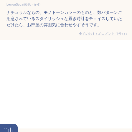
LemonSoda(50代・女性)
ナチュラルなもの、モノトーンカラーのものと、数パターンご
用意されているスタイリッシュな置き時計をチョイスしていた
だけたら、お部屋の雰囲気に合わせやすそうです。
全てのおすすめコメント
(
1
件)
>
11th