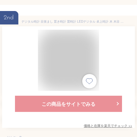
2nd
デジタル時計 目覚まし 置き時計 置時計 LEDデジタル 卓上時計 木 木目 おきどけい 温度湿度計 USB 給電式 インテリア 時計 カレンダー ナチュラル シンプル 北欧 インテリア おしゃれ かわいい
この商品をサイトでみる
価格と在庫を
楽天
でチェック
>>