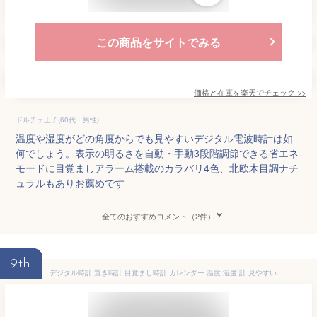
この商品をサイトでみる
価格と在庫を
楽天
でチェック
>>
ドルチェ王子(60代・男性)
温度や湿度がどの角度からでも見やすいデジタル電波時計は如
何でしょう。表示の明るさを自動・手動3段階調節できる省エネ
モードに目覚ましアラーム搭載のカラバリ4色、北欧木目調ナチ
ュラルもありお薦めです
全てのおすすめコメント（2件）
9th
デジタル時計 置き時計 目覚まし時計 カレンダー 温度 湿度 計 見やすい大画面表示 アラーム スヌーズ機能付き