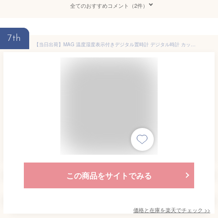
全てのおすすめコメント（2件）
7th
【当日出荷】MAG 温度湿度表示付きデジタル置時計 デジタル時計 カッシーニ (ホワイト) T-726WH-Z 温度湿度表示 デジタル置時計 タッチセンサー 目覚まし時計 ライト機能 電波式 音アラーム カレンダー 12/24時間表示 単4形乾電池
この商品をサイトでみる
価格と在庫を
楽天
でチェック
>>