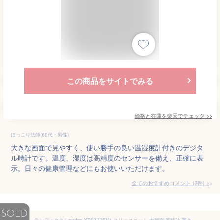
この商品をサイトでみる
価格と在庫を
楽天
でチェック
>>
ほっこり法師(60代・男性)
大きな画面で見やすく、使い勝手の良い温湿度計付きのデジタ
ル時計です。温度、湿度は高精度のセンサーを備え、正確に表
示。日々の健康管理などにもお使いいただけます。
全てのおすすめコメント
(
2
件)
>
SOLD
ランデックス Landex YT5277SV1 スリーユニット 大画面 置時計 置き時計 電波時計 デジタル時計 目覚まし時計 アラーム 温度計 湿度計 温湿度計 カレンダー 年月日 日付 日時 曜日 シルバー 送料無料