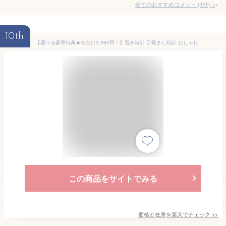
全てのおすすめコメント
(
1
件)
>
10th
【選べる豪華特典★今だけ3,980円！】置き時計 目覚まし時計 おしゃれ デジタル 電波 木目調 大音量 デジタル時計 日付 置時計 電波時計 木製 温度 湿度 コンパクト リビング 夜 見やすい アラーム ウッド 北欧 アンティーク 卓上 操作 簡単 音量調節 アラーム 複数設定
この商品をサイトでみる
価格と在庫を
楽天
でチェック
>>