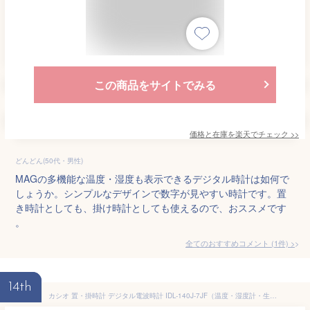
この商品をサイトでみる
価格と在庫を
楽天
でチェック
>>
どんどん(50代・男性)
MAGの多機能な温度・湿度も表示できるデジタル時計は如何で
しょうか。シンプルなデザインで数字が見やすい時計です。置
き時計としても、掛け時計としても使えるので、おススメです
。
全てのおすすめコメント
(
1
件)
>
14th
カシオ 置・掛時計 デジタル電波時計 IDL-140J-7JF（温度・湿度計・生活環境お知らせ付）【送料無料（一部地域除く）】