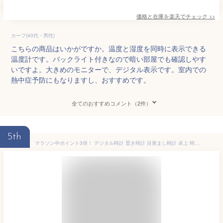
価格と在庫を
楽天
でチェック
>>
カーフ(40代・男性)
こちらの商品はいかがですか。温度と湿度を同時に表示できる
温度計です。バックライト付きなので暗い部屋でも確認しやす
いですよ。大きめのモニターで、デジタル表示です。室内での
熱中症予防にもなりますし、おすすめです。
全てのおすすめコメント（2件）
5th
マラソン中ポイント3倍！ デジタル時計 置き時計 目覚まし時計 卓上 時計 デジタル 北欧 アラーム 木製 ウッド LED表示 日付 温度 カレンダー 湿度 光る 輝度調節 連続秒針 サペリ ヤケキ 天然竹 置時計 インテリア シンプル ギフト