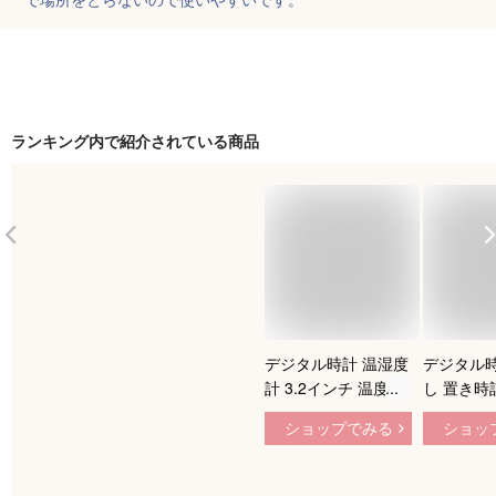
ランキング内で紹介されている商品
デジタル時計 温湿度
デジタル時
計 3.2インチ 温度湿
し 置き時
度計 小型 シンプル
LEDデジ
ショップでみる
ショッ
薄型 置時計 脱着可
計 木 木
能スタンド 両面テー
い 温度湿度
プ固定 ◇ALW-PD-
給電式 イ