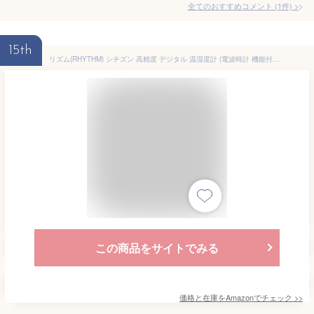
全てのおすすめコメント
(
1
件)
>
15th
リズム(RHYTHM) シチズン 高精度 デジタル 温湿度計 (電波時計 機能付き) カレンダー 環境目安表示 ホワイト (白) CITIZEN 13.2x18.6x5.3cm 8RZ232-003
この商品をサイトでみる
価格と在庫を
Amazon
でチェック
>>