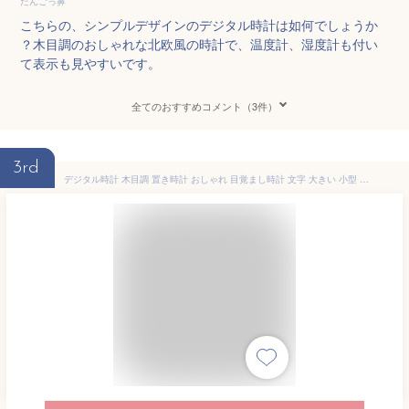
だんごっ鼻
こちらの、シンプルデザインのデジタル時計は如何でしょうか
？木目調のおしゃれな北欧風の時計で、温度計、湿度計も付い
て表示も見やすいです。
全てのおすすめコメント（3件）
3rd
デジタル時計 木目調 置き時計 おしゃれ 目覚まし時計 文字 大きい 小型 LED バレンタインデー 新生活 プレゼント 女性 男性 実用的 誕生日 新築祝い 温度 湿度 カレンダー アラーム 調光 時刻 卓上 置時計 北欧