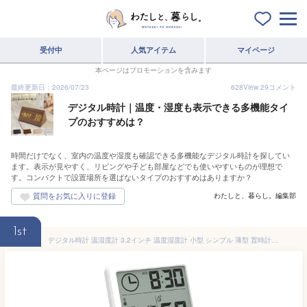
受付中
人気アイテム
マイページ
本ページはプロモーションを含みます
最終更新日：2026/07/23
628
View
29
コメント
デジタル時計｜温度・湿度も表示できる多機能タイ
プのおすすめは？
時間だけでなく、室内の温度や湿度も確認できる多機能なデジタル時計を探してい
ます。表示が見やすく、リビングや子ども部屋などでも使いやすいものが理想で
す。コンパクトで設置場所を選ばないタイプのおすすめはありますか？
わたしと、暮らし。編集部
1st
デジタル時計 温湿度計 3.2インチ 温度湿度計 小型 シンプル 薄型 置時計 脱着可能スタンド 両面テープ固定 ◇ALW-PD-WDJ-01【メール便】 | 時計 デジタル 温度計 湿度計 とけい 置き時計 壁掛け時計 壁掛け 電池 電池式 リビング ぽっきり 送料無料 千円ぽっきり 卓上時計