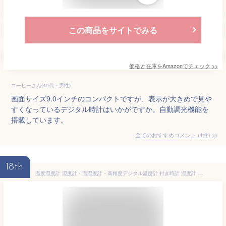
この商品をサイトでみる
価格と在庫を
Amazon
でチェック
>>
コーヒーさん(40代・男性)
画面サイズ9.0インチのコンパクトですが、表示が大きめで見や
すくなっているデジタル時計はいかがですか。自動調光機能を
搭載しています。
全てのおすすめコメント
(
1
件)
>
18th
温度湿度計 湿度計・温湿度計・高精度デジタル温度計 付き時計 湿度計 温度計 デジタル 室温計 ベビー 小型 コンパクト 時計機能 温度測定器 キャンプ マグネット 壁掛け温湿度計 目覚まし時計 温度計 湿度計 置き温度測定器 卓上湿度計