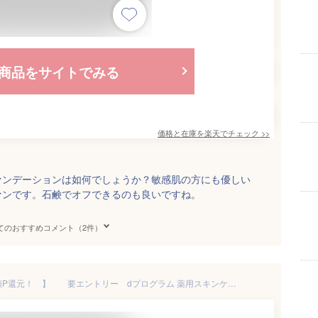
商品をサイトでみる
価格と在庫を
楽天
でチェック
>>
ドファンデーションは如何でしょうか？敏感肌の方にも優しい
ァンです。石鹸でオフできるのも良いですね。
てのおすすめコメント（2件）
★★★期間限定 【 最大全額P還元！ 】 要エントリー dプログラム 薬用スキンケアファンデーション（リキッド）オークル00【送料無料】＠