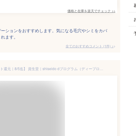
価格と在庫を
楽天
でチェック
>>
デーションをおすすめします。気になる毛穴やシミをカバ
くれます。
全てのおすすめコメント
(
1
件)
>
【エントリーで最大全額ポイント還元｜8/5迄】 資生堂｜shiseido dプログラム（ディープログラム） 薬用 スキンケア ファンデーション (リキッド) オークル20