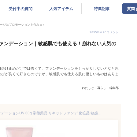
受付中の質問
人気アイテム
特集記事
質問
ージはプロモーションを含みます
285
View
20
コメント
ァンデーション｜敏感肌でも使える！崩れない人気の
日焼け止めだけでは怖くて、ファンデーションをしっかりしないとなと思
のびが良くて好きなのですが、敏感肌でも使える肌に優しいものはありま
わたしと、暮らし。編集部
NOV nov ノブ リキッドファンデーションUV 30g 常盤薬品 リキッドファンデ 化粧品 敏感肌 低刺激