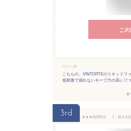
この
だんごっ鼻
こちらの、VINTORTEのリキッ
低刺激で崩れないキープ力の高いフ
全
3rd