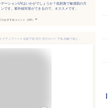
ンデーションUVはいかがでしょうか？低刺激で敏感肌の方
ョンです。紫外線対策ができるので、オススメです。
てのおすすめコメント（2件）
VINTORTE ミネラル シルク メイクアップベース 化粧下地 毛穴 毛穴カバー 下地 石鹸で落とせる 化粧下地 敏感肌 ファンデーション 50 代 カバー力 リキッドファンデーション クッションファンデーション ミネラルファンデーション シミ 隠し 崩れない ファンデーション