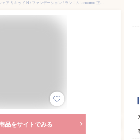
【公式】タンイドル ウルトラ ウェア リキッド N / ファンデーション / ランコム lancome 正規品 カバー力 スキンケア ウルトラファンデ SPF48 PA++ UV シミ隠し 毛穴 メイク 薄膜密着 プレゼント 誕生日 彼女 母 化粧品 コスメ メイク デパコス ギフト 高級
商品をサイトでみる