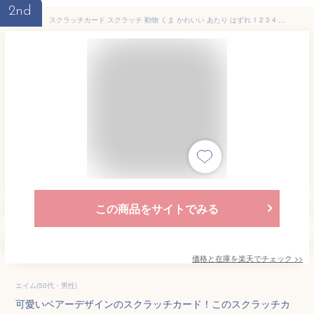
2nd
スクラッチカード スクラッチ 動物 くま かわいい あたり はずれ 1 2 3 4 5 等 A B C 賞 10 50 300 円 割引 100枚 選べる カスタム オリジナル イベント 催事 販促 店舗 企画 学祭 キャンペーン セール パーティ くじ 抽選 自由 簡単 グッズ 小ロット メール便
この商品をサイトでみる
価格と在庫を
楽天
でチェック
>>
エイム(50代・男性)
可愛いベアーデザインのスクラッチカード！このスクラッチカ