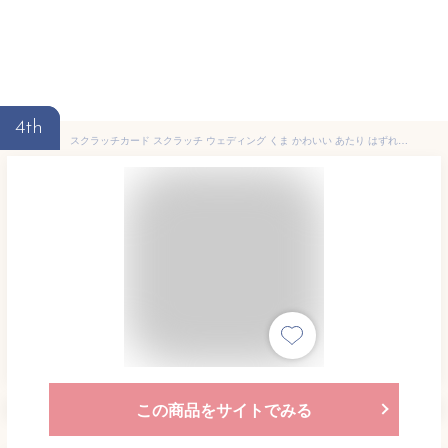
4th
スクラッチカード スクラッチ ウェディング くま かわいい あたり はずれ 1等 2等 3等 4等 5等 A賞 B賞 C賞 10円引き 50円引き 100円引き 300円引き 選べる カスタム 販促 販促品 お店 企画 キャンペーン セール パーティー 結婚式 くじ くじ引き あたりくじ 抽選 100枚
この商品をサイトでみる