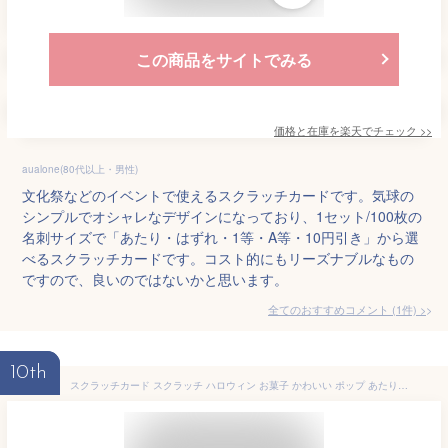
この商品をサイトでみる
価格と在庫を
楽天
でチェック
>>
aualone(80代以上・男性)
文化祭などのイベントで使えるスクラッチカードです。気球の
シンプルでオシャレなデザインになっており、1セット/100枚の
名刺サイズで「あたり・はずれ・1等・A等・10円引き」から選
べるスクラッチカードです。コスト的にもリーズナブルなもの
ですので、良いのではないかと思います。
全てのおすすめコメント
(
1
件)
>
10th
スクラッチカード スクラッチ ハロウィン お菓子 かわいい ポップ あたり はずれ 1等 2等 3等 4等 5等 A賞 B賞 C賞 10円引き 50円引き 100円引き 300円引き 選べる 販促 販促品 お店 キャンペーン セール パーティー 子供会 こども会 クジ くじ引き あたりくじ 抽選 100枚