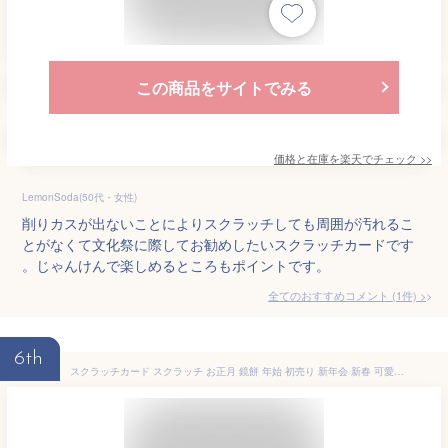
この商品をサイトでみる
価格と在庫を
楽天
でチェック
>>
LemonSoda(50代・女性)
削りカスが出ないことによりスクラッチしても周囲が汚れるこ
とがなくて文化祭に際してお勧めしたいスクラッチカードです
。じゃんけんで楽しめるところもポイントです。
全てのおすすめコメント
(
1
件)
>
6th
スクラッチカード スクラッチ お正月 鏡餅 年始 初売り 新年会 新春 可愛い かわいい あたり はずれ 1等 2等 3等 4等 5等 A賞 B賞 C賞 10円引き 50円引き 100円引き 300円引き 選べる 販促 販促品 お店 キャンペーン セール パーティー クジ くじ引き あたりくじ 抽選 100枚