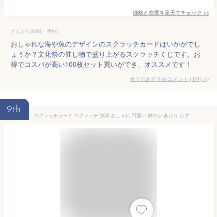
価格と在庫を
楽天
でチェック
>>
どんどん(50代・男性)
おしゃれな海や魚のデザインのスクラッチカードはいかがでし
ょうか？文化祭の催し物で盛り上がるスクラッチくじです。お
得でコスパが高い100枚セット買いができ、オススメです！
全てのおすすめコメント
(
1
件)
>
9th
スクラッチカード スクラッチ 気球 おしゃれ 可愛い 爽やか あたり はずれ 1 2 3 4 5 等 A B C 賞 10 50 100 300 円 割引 選べる 販促 店舗 企画 キャンペーン セール パーティー こども会 クジ くじ引き 抽選 運 お楽しみ 小ロット メール便 抽選 イベント グッズ