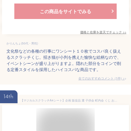
この商品をサイトでみる
価格と在庫を
楽天
でチェック
>>
かりんちょ(50代・男性)
文化祭などの各種の行事にワンシート１０枚でコスパ良く扱え
るスクラッチくじ。招き猫が小判を携えた愉快な絵柄なので、
イベントシーンが盛り上がりますよ。隠れた部分をコインで削
る定番スタイルを採用したハイコスパな商品です。
全てのおすすめコメント
(
1
件)
>
14th
【マジカルスクラッチA4シート】企画 販促品 運 子供会 町内会 くじ お楽しみスクラッチ ☆ビンゴ DE スクラッチ☆ これ1パックでスクラッチカードキャンペーンが今すぐ出来る！ イベント・キャンペーンをお手伝い 削りかすが出ない［SC-308］【メール便対応商品】