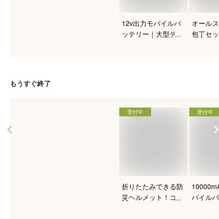
12v出力モバイルバ
オールス
ッテリー｜大型デバ
包丁セッ
イスも充電できるお
めを教え
すすめは？
もうすぐ終了
受付中
受付中
折りたたみできる防
10000
災ヘルメット！コン
バイルバ
パクトに保管しやす
旅行にも
いおすすめは？
おすすめ