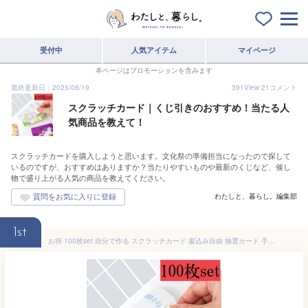
受付中
人気アイテム
マイページ
本ページはプロモーションを含みます
最終更新日：2025/08/19
391
View
21
コメント
スクラッチカード｜くじ引きのおすすめ！当たる人
気商品を教えて！
スクラッチカードを購入しようと思います。文化祭の準備担当になったので探して
いるのですが、おすすめはありますか？当たりやすいものや最新のくじなど、催し
物で盛り上がる人気の商品を教えてください。
わたしと、暮らし。編集部
1st
お得 100枚set 自分で作る スクラッチカード 書込み自由 抽選カード 手作り くじ スクラッチ シール メッセージカード 誕生日 パーティー