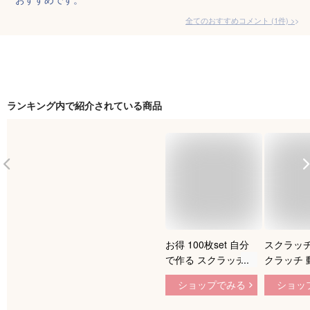
全てのおすすめコメント
(
1
件)
>
ランキング内で紹介されている商品
お得 100枚set 自分
スクラッチ
で作る スクラッチカ
クラッチ 
ード 書込み自由 抽
かわいい 
ショップでみる
ショッ
選カード 手作り く
ずれ 1 2 3 
じ スクラッチ シー
C 賞 10 5