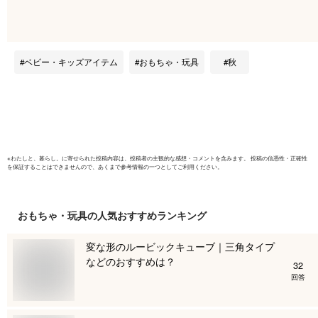
ル メッセージカード
引 100枚
誕生日 パーティー
スタム オ
イベント 
店舗 企画
ベビー・キッズアイテム
おもちゃ・玩具
秋
ンペーン 
ーティ く
由 簡単 
ット メー
※
わたしと、暮らし。
に寄せられた投稿内容は、投稿者の主観的な感想・コメントを含みます。 投稿の信憑性・正確性
を保証することはできませんので、あくまで参考情報の一つとしてご利用ください。
おもちゃ・玩具
の人気おすすめランキング
変な形のルービックキューブ｜三角タイプ
などのおすすめは？
32
回答