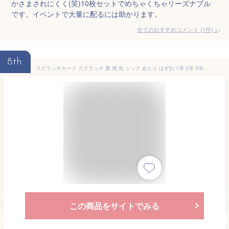
かさまされにくく(笑)10枚セットでめちゃくちゃリーズナブル
です。イベントで大量に配るには助かります。
全てのおすすめコメント
(
1
件)
>
8th
スクラッチカード スクラッチ 夏 海 魚 シック あたり はずれ 1等 2等 3等 4等 5等 A賞 B賞 C賞 10円引き 50円引き 100円引き 300円引き 選べる カスタム 販促 販促品 お店 企画 キャンペーン セール パーティー 暑気払い くじ くじ引き あたりくじ 抽選 100枚
この商品をサイトでみる