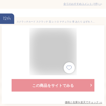
全てのおすすめコメント
(
1
件)
>
12th
スクラッチカード スクラッチ 花 レトロ ナチュラル 青 あたり はずれ 1等 2等 3等 4等 5等 A賞 B賞 C賞 10円引き 50円引き 100円引き 300円引き 選べる カスタム 販促 販促品 お店 企画 キャンペーン セール パーティー くじ くじ引き あたりくじ 抽選 100枚
この商品をサイトでみる
価格と在庫を
楽天
でチェック
>>