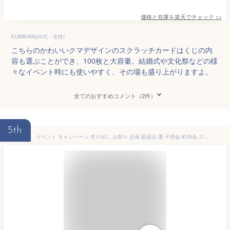
価格と在庫を
楽天
でチェック
>>
KUMIKAN(40代・女性)
こちらのかわいいクマデザインのスクラッチカードはくじの内
容も選ぶことができ、100枚と大容量。結婚式や文化祭などの様
々なイベント時にも使いやすく、その場も盛り上がりますよ。
全てのおすすめコメント（2件）
5th
イベント キャンペーン 売り出し お祭り 企画 販促品 運 子供会 町内会 スクラッチくじ お楽しみスクラッチ じゃんけんスクラッチ これ1パックでスクラッチカードキャンペーンが今すぐ出来る イベント・キャンペーンをお手伝い 削りかすが出ない SC-306 メール便対応商品