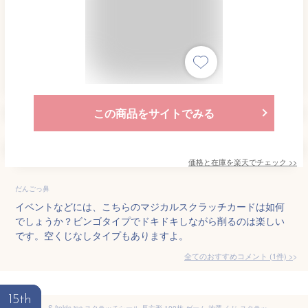
この商品をサイトでみる
価格と在庫を
楽天
でチェック
>>
だんごっ鼻
イベントなどには、こちらのマジカルスクラッチカードは如何
でしょうか？ビンゴタイプでドキドキしながら削るのは楽しい
です。空くじなしタイプもありますよ。
全てのおすすめコメント
(
1
件)
>
15th
S.fields.inc スクラッチシール 長方形 100枚 ゲーム 抽選 くじ スクラッチカード 宴会 イベント