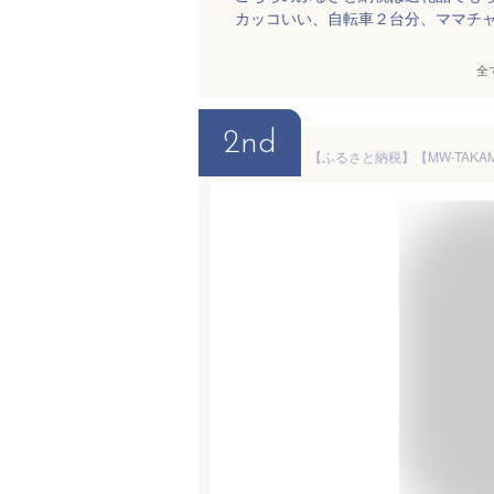
カッコいい、自転車２台分、ママチ
全
2nd