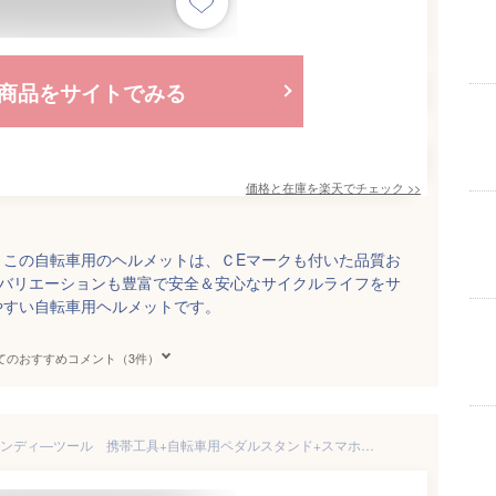
商品をサイトでみる
価格と在庫を
楽天
でチェック
>>
！この自転車用のヘルメットは、ＣEマークも付いた品質お
ーバリエーションも豊富で安全＆安心なサイクルライフをサ
やすい自転車用ヘルメットです。
てのおすすめコメント（3件）
【ふるさと納税】ミノウラのハンディ—ツール 携帯工具+自転車用ペダルスタンド+スマホスタンド「HPS-9」【1362691】