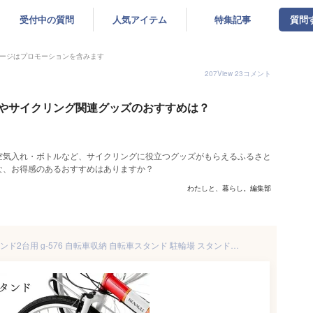
受付中の質問
人気アイテム
特集記事
質問
ージはプロモーションを含みます
207
View
23
コメント
やサイクリング関連グッズのおすすめは？
空気入れ・ボトルなど、サイクリングに役立つグッズがもらえるふるさと
な、お得感のあるおすすめはありますか？
わたしと、暮らし。編集部
【ふるさと納税】サイクルスタンド2台用 g-576 自転車収納 自転車スタンド 駐輪場 スタンド マウンテンバイク サイクルガレージ 転倒防止 [キープロダクション] 【023S062】