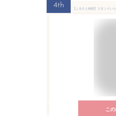
4th
この