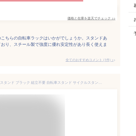
価格と在庫を
楽天
でチェック
>>
のこちらの自転車ラックはいかがでしょうか。スタンドあ
ており、スチール製で強度に優れ安定性があり長く使えま
全てのおすすめコメント
(
1
件)
>
【ふるさと納税】ロードバイクスタンド ブラック 組立不要 自転車スタンド サイクルスタンド 燕三条製 [川口工器] 【030S052】