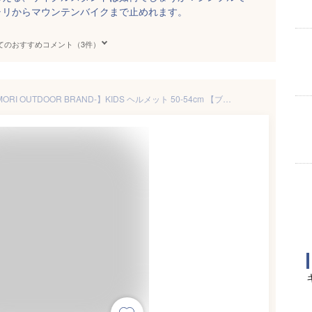
ャリからマウンテンバイクまで止めれます。
てのおすすめコメント（3件）
【ふるさと納税】【MW-TAKAMORI OUTDOOR BRAND-】KIDS ヘルメット 50-54cm 【ブラック／ベージュ／レッド／ライトピンク／ライトブルー／ラベンダー】サイズ調整可能 男女兼用 子供用 3歳〜12歳 CEマーク 軽量 自転車 こども 子ども キッズ 熊本県 高森町 送料無料