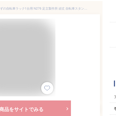
【ふるさと納税】スタンドいらずの自転車ラック1台用 N276 足立製作所 頑丈 自転車スタンド 駐輪 屋外 駐輪スペース 家庭用 燕三条 新潟 【018S066】
商品をサイトでみる