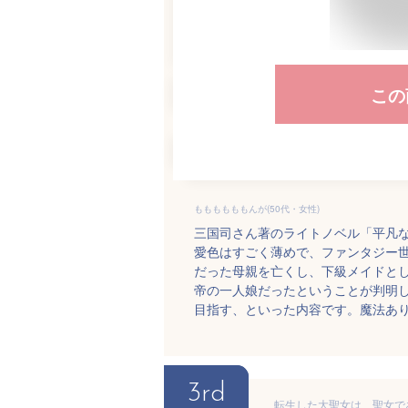
この
ももももももんが(50代・女性)
三国司さん著のライトノベル「平凡
愛色はすごく薄めで、ファンタジー
だった母親を亡くし、下級メイドと
帝の一人娘だったということが判明
目指す、といった内容です。魔法あ
3rd
転生した大聖女は、聖女であ