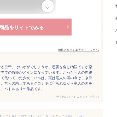
商品をサイトでみる
価格と在庫を
楽天
でチェック
>>
なる皇帝」はいかがでしょうか。恋愛を含む物語ですが恋
世界での冒険がメインになっています。たった一人の肉親
して働いていた少女・ハルは、実は竜人の国の今は亡き皇
し、竜人の騎士であるクロナギに守られながら竜人の国を
り、バトルありの作品です。
全てのおすすめコメント
(
1
件)
>
ることをひた隠す（1） （アース・スターノベル） [ 十夜 ]