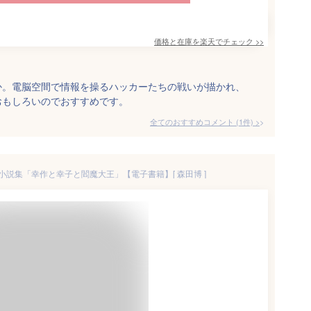
価格と在庫を
楽天
でチェック
>>
か。電脳空間で情報を操るハッカーたちの戦いが描かれ、
おもしろいのでおすすめです。
全てのおすすめコメント
(
1
件)
>
説集「幸作と幸子と閻魔大王」【電子書籍】[ 森田博 ]