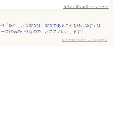
価格と在庫を
楽天
でチェック
>>
小説「転生した大聖女は、聖女であることをひた隠す」は
リーズ作品の小説なので、おススメいたします！
全てのおすすめコメント
(
1
件)
>