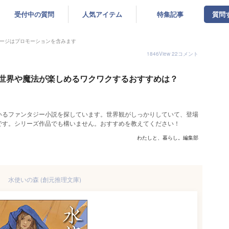
受付中の質問
人気アイテム
特集記事
質問
ージはプロモーションを含みます
1846
View
22
コメント
世界や魔法が楽しめるワクワクするおすすめは？
いるファンタジー小説を探しています。世界観がしっかりしていて、登場
です。シリーズ作品でも構いません。おすすめを教えてください！
わたしと、暮らし。編集部
水使いの森 (創元推理文庫)