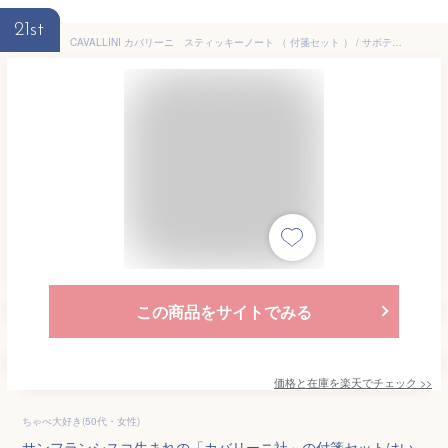
21st
CAVALLINI カバリーニ スティッキーノート （ 付箋セット ） / サボテン [ 付せん ふせん ポストイット おしゃれ かわいい ギフト プレゼント 海外 輸入 文房具 文具]
この商品をサイトでみる
価格と在庫を
楽天
でチェック
>>
ちゃぺ大好き(50代・女性)
サンフランシスコ生まれの「カバリーニ社」の付箋セットはい