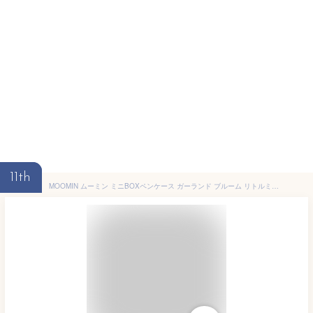
11th
MOOMIN ムーミン ミニBOXペンケース ガーランド ブルーム リトルミイ スナフキン フローレン スティンキー ポーチ 筆箱 ふでばこ ペン入れ 小物入れ 高校生 かわいい おしゃれ 北欧雑貨 文房具 ステーショナリー プレゼント 誕生日