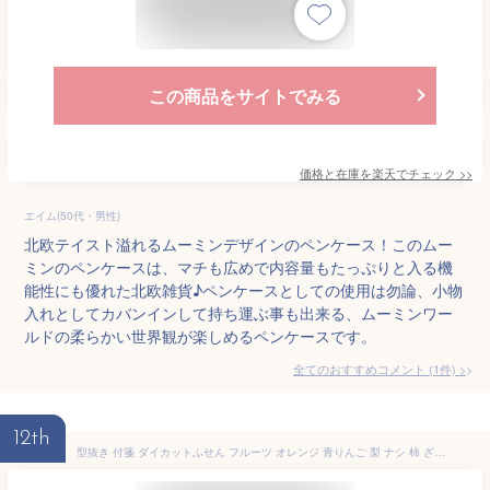
この商品をサイトでみる
価格と在庫を
楽天
でチェック
>>
エイム(50代・男性)
北欧テイスト溢れるムーミンデザインのペンケース！このムー
ミンのペンケースは、マチも広めで内容量もたっぷりと入る機
能性にも優れた北欧雑貨♪ペンケースとしての使用は勿論、小物
入れとしてカバンインして持ち運ぶ事も出来る、ムーミンワー
ルドの柔らかい世界観が楽しめるペンケースです。
全てのおすすめコメント
(
1
件)
>
12th
型抜き 付箋 ダイカットふせん フルーツ オレンジ 青りんご 梨 ナシ 柿 ざくろ ザクロ カキ 果物 食べ物 ダイカット付箋 便箋 メモ 電話メモ 伝言メモ ダイカット ふせん 寄せ書き 手帳デコ コラージュ素材 可愛い 海外 文房具 ステーショナリー デコレーション DIY sztz-b-3000 (4.喜柿) [並行輸入品]