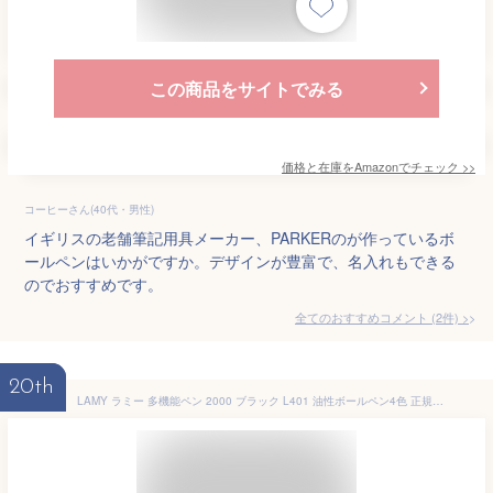
この商品をサイトでみる
価格と在庫を
Amazon
でチェック
>>
コーヒーさん(40代・男性)
イギリスの老舗筆記用具メーカー、PARKERのが作っているボ
ールペンはいかがですか。デザインが豊富で、名入れもできる
のでおすすめです。
全てのおすすめコメント
(
2
件)
>
20th
LAMY ラミー 多機能ペン 2000 ブラック L401 油性ボールペン4色 正規輸入品