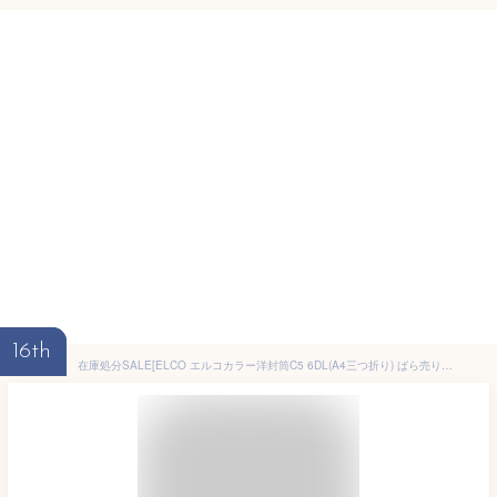
16th
在庫処分SALE[ELCO エルコカラー洋封筒C5 6DL(A4三つ折り) ばら売り 18833長3 封筒 文房具 文具 デザイン おしゃれ ステーショナリー海外 輸入