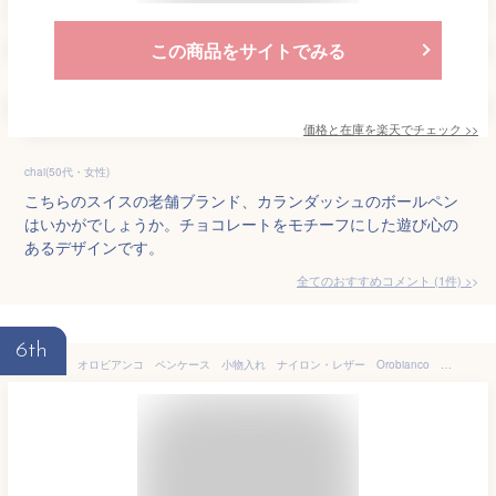
この商品をサイトでみる
価格と在庫を
楽天
でチェック
>>
chai(50代・女性)
こちらのスイスの老舗ブランド、カランダッシュのボールペン
はいかがでしょうか。チョコレートをモチーフにした遊び心の
あるデザインです。
全てのおすすめコメント
(
1
件)
>
6th
オロビアンコ ペンケース 小物入れ ナイロン・レザー Orobianco ファスナー ペンケース 小物入れ イタリア製 ペンケース オロビアンコ200-1328