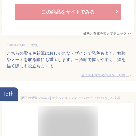
この商品をサイトでみる
価格と在庫を
楽天
でチェック
>>
KUMIKAN(40代・女性)
こちらの蛍光色鉛筆はおしゃれなデザインで発色もよく、勉強
やノートを取る際にも重宝します。三角軸で握りやすく、絵を
描く際にも役立ちますよ
全てのおすすめコメント
(
1
件)
>
15th
[BRUNNEN ブルネン] 蛍光ペン キャンディー バラ売り 飴 おもしろ 文具 文房具 マーカー フルーツ 卒園 ばらまき ギフト おしゃれ デザイン 海外 輸入 女の子 男の子 プレゼント プチギフト セット 子供 かわいい 入学