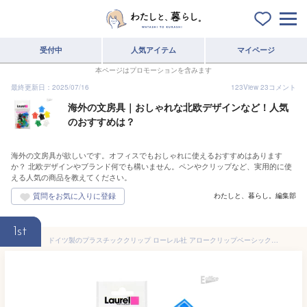
受付中
人気アイテム
マイページ
本ページはプロモーションを含みます
最終更新日：2025/07/16
123
View
23
コメント
海外の文房具｜おしゃれな北欧デザインなど！人気
のおすすめは？
海外の文房具が欲しいです。オフィスでもおしゃれに使えるおすすめはあります
か？ 北欧デザインやブランド何でも構いません。ペンやクリップなど、実用的に使
える人気の商品を教えてください。
わたしと、暮らし。編集部
1st
ドイツ製のプラスチッククリップ ローレル社 アロークリップベーシックカラー 30mm アソート25 個入り 1427-95Laurelプラスチック 文房具 文具 ステーショナリー カラフル 書類 整理 便利 透明 プチギフト かわいい 小学生 中学生