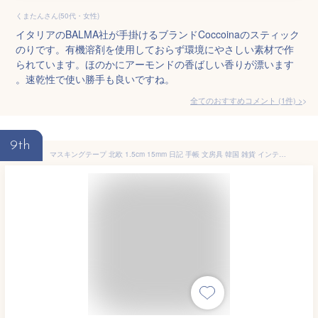
くまたんさん(50代・女性)
イタリアのBALMA社が手掛けるブランドCoccoinaのスティック
のりです。有機溶剤を使用しておらず環境にやさしい素材で作
られています。ほのかにアーモンドの香ばしい香りが漂います
。速乾性で使い勝手も良いですね。
全てのおすすめコメント
(
1
件)
>
9th
マスキングテープ 北欧 1.5cm 15mm 日記 手帳 文房具 韓国 雑貨 インテリア 可愛い おしゃれ ギフト デザイン文具 韓国語 ハングル マリメッコ プレゼント包装 ラッピング デコ