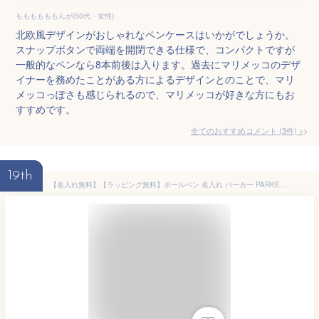
ももももももんが(50代・女性)
北欧風デザインがおしゃれなペンケースはいかがでしょうか。
スナップボタンで両端を開閉できる仕様で、コンパクトですが
一般的なペンなら8本前後は入ります。過去にマリメッコのデザ
イナーを務めたことがある方によるデザインとのことで、マリ
メッコっぽさも感じられるので、マリメッコが好きな方にもお
すすめです。
全てのおすすめコメント
(
3
件)
>
19th
【名入れ無料】【ラッピング無料】ボールペン 名入れ パーカー PARKER IM コアライン 2017年 NEWモデル ボールペン ブラックCT 1975636