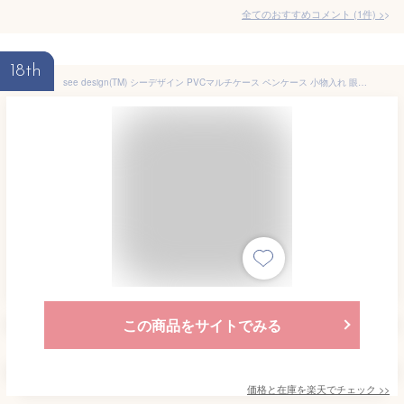
全てのおすすめコメント
(
1
件)
>
18th
see design(TM) シーデザイン PVCマルチケース ペンケース 小物入れ 眼鏡ケース サングラスケース 正規品 北欧テイスト グッズ 可愛い おしゃれ ドット 水玉 上品
この商品をサイトでみる
価格と在庫を
楽天
でチェック
>>