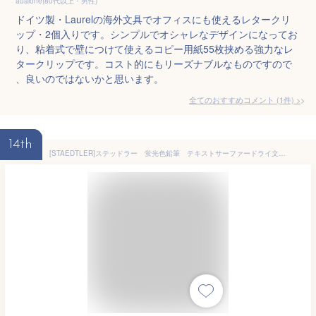
aualone(80代以上・男性)
ドイツ製・Laurelの海外文具でオフィスにも使えるレタークリ
ップ・2個入りです。シンプルでオシャレなデザインになってお
り、粘着式で壁につけて使えるコピー用紙55枚挟める強力なレ
タークリップです。コスト的にもリーズナブルなものですので
、良いのではないかと思います。
全てのおすすめコメント
(
1
件)
>
14th
[STAEDTLER]ステッドラー 蛍光色鉛筆 テキストサーファードライ文房具 筆記具 いろえんぴつ デザイン おしゃれ ステーショナリー デザイン 海外 輸入