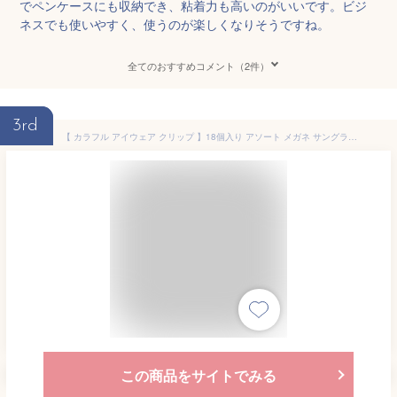
でペンケースにも収納でき、粘着力も高いのがいいです。ビジ
ネスでも使いやすく、使うのが楽しくなりそうですね。
全てのおすすめコメント（2件）
3rd
【 カラフル アイウェア クリップ 】18個入り アソート メガネ サングラス かわいい ゼム ペーパー アイテム 文房具 事務用品 デスク オフィス 付箋 ブックマーカー バインダー ランダム 旅行 海外 夏 バカンス 海 メッセージ カード 手帳 日記 資料 勉強
この商品をサイトでみる