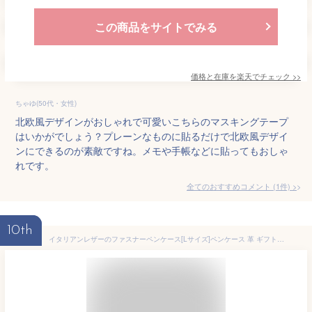
この商品をサイトでみる
価格と在庫を
楽天
でチェック
>>
ちゃゆ(50代・女性)
北欧風デザインがおしゃれで可愛いこちらのマスキングテープ
はいかがでしょう？プレーンなものに貼るだけで北欧風デザイ
ンにできるのが素敵ですね。メモや手帳などに貼ってもおしゃ
れです。
全てのおすすめコメント
(
1
件)
>
10th
イタリアンレザーのファスナーペンケース[Lサイズ]ペンケース 革 ギフト プレゼント 筆箱 イタリア産 ヌメ革 文房具 卒業 入学 就職 敬老の日 母の日 デザイン おしゃれ ステーショナリー 海外 輸入 父の日 実用的