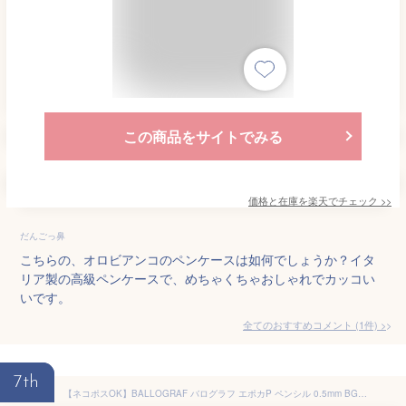
この商品をサイトでみる
価格と在庫を
楽天
でチェック
>>
だんごっ鼻
こちらの、オロビアンコのペンケースは如何でしょうか？イタ
リア製の高級ペンケースで、めちゃくちゃおしゃれでカッコい
いです。
全てのおすすめコメント
(
1
件)
>
7th
【ネコポスOK】BALLOGRAF バログラフ エポカP ペンシル 0.5mm BGRAF-P-S メタリックピンク メタリックブルー シャープペンシル