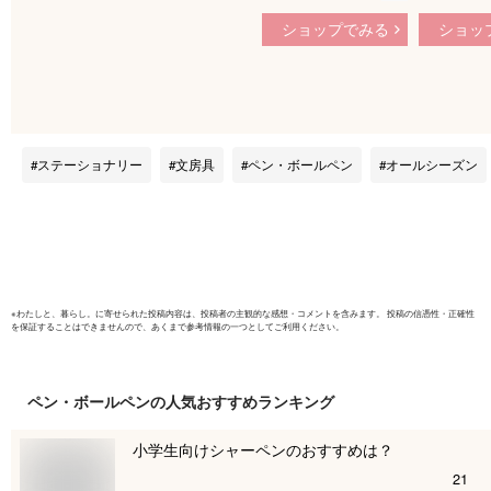
ル社 アロークリップ
スティッ
ショップでみる
ショッ
ベーシックカラー
本セット
30mm アソート25
かわいい 
個入り 1427-
文房具 文
95Laurelプラスチッ
リ ザウィ
ク 文房具 文具 ステ
ブランド 
ーショナリー カラフ
タイリッシ
ステーショナリー
文房具
ペン・ボールペン
オールシーズン
ル 書類 整理 便利 透
ル
明 プチギフト かわ
いい 小学生 中学生
※
わたしと、暮らし。
に寄せられた投稿内容は、投稿者の主観的な感想・コメントを含みます。 投稿の信憑性・正確性
を保証することはできませんので、あくまで参考情報の一つとしてご利用ください。
ペン・ボールペン
の人気おすすめランキング
小学生向けシャーペンのおすすめは？
21