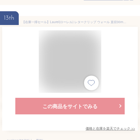
13th
【在庫一掃セール】Laurel(ローレル) レタークリップ ウォール 直径30mm（4419) 2個入り【15個まではメール便発送可能】【粘着式 文房具 オフィス事務用品 ステーショナリー デザイン文具 おしゃれ 海外製 文具 クリップ デザイン 海外文具 便利 文具 プチギフト】
この商品をサイトでみる
価格と在庫を
楽天
でチェック
>>