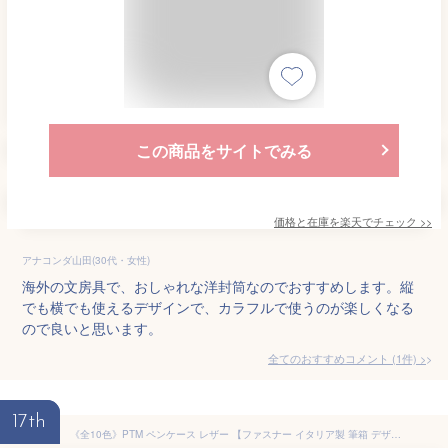
この商品をサイトでみる
価格と在庫を
楽天
でチェック
>>
アナコンダ山田(30代・女性)
海外の文房具で、おしゃれな洋封筒なのでおすすめします。縦
でも横でも使えるデザインで、カラフルで使うのが楽しくなる
ので良いと思います。
全てのおすすめコメント
(
1
件)
>
17th
《全10色》PTM ペンケース レザー 【ファスナー イタリア製 筆箱 デザイン雑貨 ギフト プレゼント お祝い 記念 カーフレザー ミラノ 皮革】