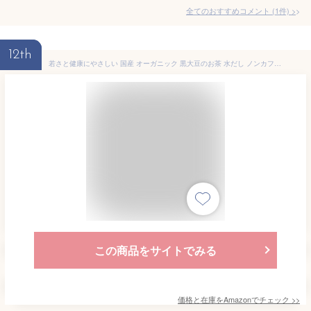
全てのおすすめコメント
(
1
件)
>
12th
若さと健康にやさしい 国産 オーガニック 黒大豆のお茶 水だし ノンカフェイン 丹波 有機くろまめ茶 70ｇ（フレーク）
この商品をサイトでみる
価格と在庫を
Amazon
でチェック
>>