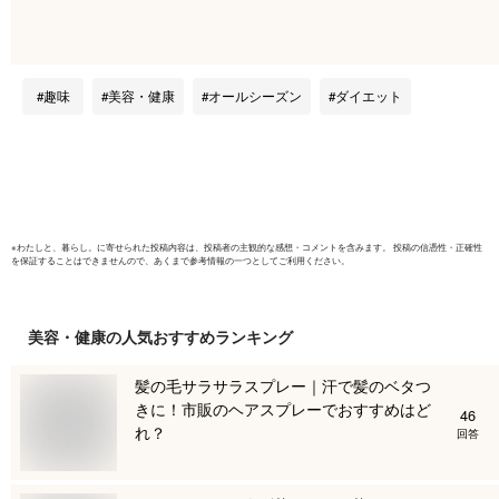
／ 有機 ルイボス 健
ガニック 
康茶 ティーパック
100% 無
ノンカフェイン お茶
有機JAS 
3グラム おすすめ 濃
カフェイン
趣味
美容・健康
オールシーズン
ダイエット
い 味 ノンカロリー
糖値 ダイ
ダイエット
ィー 妊活
温活 お茶
り物 プレ
ール便対
※
わたしと、暮らし。
に寄せられた投稿内容は、投稿者の主観的な感想・コメントを含みます。 投稿の信憑性・正確性
を保証することはできませんので、あくまで参考情報の一つとしてご利用ください。
美容・健康
の人気おすすめランキング
髪の毛サラサラスプレー｜汗で髪のベタつ
きに！市販のヘアスプレーでおすすめはど
46
れ？
回答