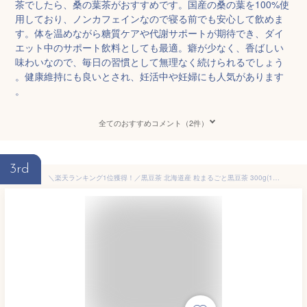
茶でしたら、桑の葉茶がおすすめです。国産の桑の葉を100%使
用しており、ノンカフェインなので寝る前でも安心して飲めま
す。体を温めながら糖質ケアや代謝サポートが期待でき、ダイ
エット中のサポート飲料としても最適。癖が少なく、香ばしい
味わいなので、毎日の習慣として無理なく続けられるでしょう
。健康維持にも良いとされ、妊活中や妊婦にも人気があります
。
全てのおすすめコメント（2件）
3rd
＼楽天ランキング1位獲得！／黒豆茶 北海道産 粒まるごと黒豆茶 300g(10g×30包) 送料無料 国産 丸粒 ティーバッグ 煮出し 水出し ノンカフェイン