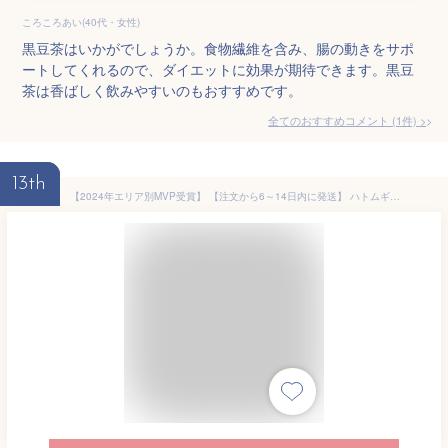
ころころあい(40代・女性)
黒豆茶はいかがでしょうか。食物繊維を含み、腸の動きをサポ
ートしてくれるので、ダイエットに効果が期待できます。黒豆
茶は香ばしく飲みやすいのもおすすめです。
全てのおすすめコメント
(
1
件)
>
13th
【2024年エリア別MVP受賞】 【注文から6～14日内に発送】 ハトムギ茶 お試し はと麦茶 国産はと麦茶100% ふくちゃのがぶ飲みはとむぎ茶ティーバッグ20包 ハト麦健康茶（美容茶） 煮出し鳩麦茶 ノンカフェイン お茶 送料無料 250項目農薬・放射能検査済み