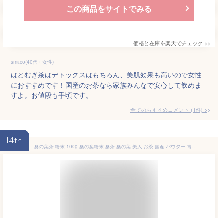
この商品をサイトでみる
価格と在庫を
楽天
でチェック
>>
smaco(40代・女性)
はとむぎ茶はデトックスはもちろん、美肌効果も高いので女性
におすすめです！国産のお茶なら家族みんなで安心して飲めま
すよ。お値段も手頃です。
全てのおすすめコメント
(
1
件)
>
14th
桑の葉茶 粉末 100g 桑の葉粉末 桑茶 桑の葉 美人 お茶 国産 パウダー 青汁 糖質 血糖値 体脂肪 ノンカフェイン 健康茶 健康飲料 | 日本茶 桑 粉末茶 無農薬 カフェインレス ダイエット 冷茶 血圧 妊娠糖尿病 妊婦 農薬不使用 静岡茶園 楽天1位