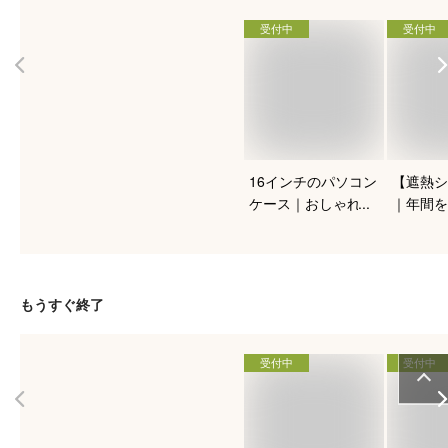
受付中
受付中
16インチのパソコン
【遮熱シ
ケース｜おしゃれな
｜年間を
デザインで持ち運び
の環境を
やすい！人気のおす
るおすす
すめは？
もうすぐ終了
受付中
受付中