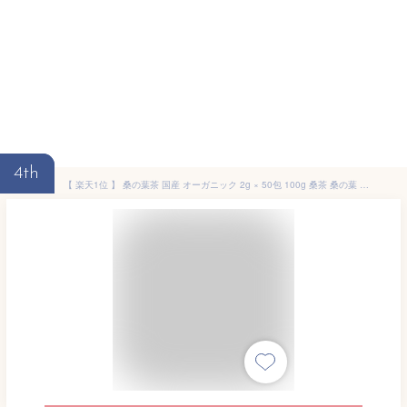
4th
【 楽天1位 】 桑の葉茶 国産 オーガニック 2g × 50包 100g 桑茶 桑の葉 血糖値 健康茶 有機桑茶 中性脂肪 ティーバッグ ノンカフェイン 有機 ダイエット マルベリー 桑 茶 お茶 日本茶 コレステロール 体脂肪 パック 糖質制限 免疫