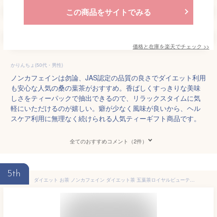
この商品をサイトでみる
価格と在庫を
楽天
でチェック
>>
かりんちょ(50代・男性)
ノンカフェインは勿論、JAS認定の品質の良さでダイエット利用
も安心な人気の桑の葉茶がおすすめ。香ばしくすっきりな美味
しさをティーパックで抽出できるので、リラックスタイムに気
軽にいただけるのが嬉しい。癖が少なく風味が良いから、ヘル
スケア利用に無理なく続けられる人気ティーギフト商品です。
全てのおすすめコメント（2件）
5th
ダイエット お茶 ノンカフェイン ダイエット茶 五葉茶ロイヤルビューティー 10包 / 30包 お試し スッキリ ダイエット 茶 ダイエットティー ハーブティー 漢方 お通じ ティーバッグ 改善 ぽっこりお腹 食物繊維 スッキリ便秘密は お茶 解消