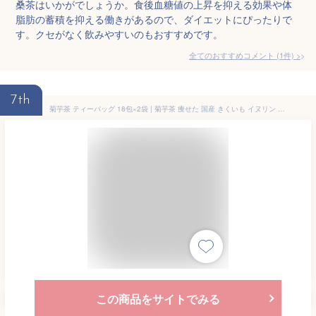
桑茶はいかがでしょうか。食後血糖値の上昇を抑える効果や体
脂肪の蓄積を抑える働きがあるので、ダイエットにぴったりで
す。クセがなく飲みやすいのもおすすめです。
全てのおすすめコメント
(
1
件)
>
7th
菊芋茶 ティーパッグ 18包×2袋 | 菊芋茶 痩せた 国産 きくいも イヌリン 通販 健康茶 ダイエット茶 キクイモ ギフト ノンカフェイン マタニティ お茶 保存料 無添加 血糖値 無農薬 女性 fp ポイント消化 腸活 送料無料 メール便 ギフト 腸育 お中元 常温保存可 夏ギフト
この商品をサイトでみる