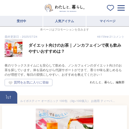
受付中
人気アイテム
マイページ
本ページはプロモーションを含みます
最終更新日：2025/07/24
461
View
21
コメント
ダイエット向けのお茶｜ノンカフェインで夜も飲み
やすいおすすめは？
夜のリラックスタイムにも安心して飲める、ノンカフェインのダイエット向けのお
茶を探しています。体を温めながら代謝サポートができて、香りや味も楽しめるも
のが理想です。毎日の習慣にしやすい、おすすめを教えてください！
わたしと、暮らし。編集部
1st
ルイボスティー オーガニック 100包 （3g×100個入） お徳用 ティーバッグ 送料無料 水出し可 ／ 有機 ルイボス 健康茶 ティーパック ノンカフェイン お茶 3グラム おすすめ 濃い 味 ノンカロリー ダイエット