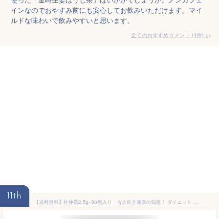
インなのでおやすみ前にも安心してお飲みいただけます。マイ
ルドな味わいで飲みやすいと思います。
全てのおすすめコメント
(
1
件)
>
11th
【送料無料】杜仲茶2.5g×30包入り 古き良き健康の知恵！ ダイエット ノンカフェイン エイジングケア とちゅう茶 トチュウチャ お試し 純黒烏龍茶 健康茶