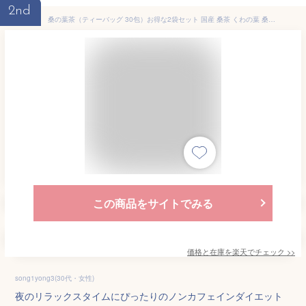
2nd
桑の葉茶（ティーバッグ 30包）お得な2袋セット 国産 桑茶 くわの葉 桑の葉ほうじ茶 くわちゃ オーガニック 京丹後市産100% 無農薬 無添加 有機JAS GABA ノンカフェイン 糖質 血糖値 ダイエット ティー 妊活 妊婦 健康 温活 お茶 ギフト 贈り物 プレゼント【メール便対応】
この商品をサイトでみる
価格と在庫を
楽天
でチェック
>>
song1yong3(30代・女性)
夜のリラックスタイムにぴったりのノンカフェインダイエット