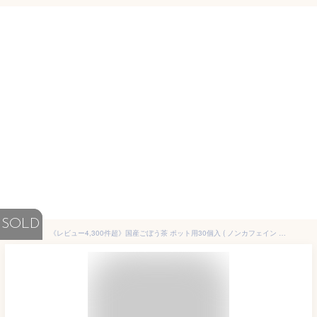
SOLD
《レビュー4,300件超》国産ごぼう茶 ポット用30個入 ( ノンカフェイン カフェインレス ゴボウ茶 香ばしい 皮付きごぼう 直火焙煎 食物繊維 健康飲料 健康茶 お茶 ティーバッグ ティーパック 送料無料 ティーライフ )