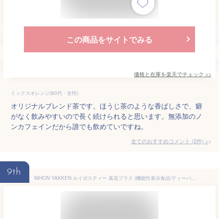
この商品をサイトでみる
価格と在庫を
楽天
でチェック
>>
ミックスオレンジ(60代・女性)
オリジナルブレンド茶です。ほうじ茶のような香ばしさで、癖
がなく飲みやすいので長く続けられると思います。無添加のノ
ンカフェインだから誰でも飲めていですね。
全てのおすすめコメント
(
2
件)
>
9th
NIHON YAKKEN ルイボスティー 葛花プラス (機能性表示食品/ティーバッグ / 1.9g × 50袋) ノンカフェイン 葛の花由来イソフラボン (ウエスト気になる/すっきり飲める) ホット 健康茶