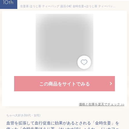
10th
生姜茶 ほうじ茶 ティーバッグ 温活小町 金時生姜×ほうじ茶 ティーバッグ 5g×10p みずたま農園製茶場 お茶 金時生姜 ノンカフェイン ティーパック 生姜ほうじ しょうが 国産 静岡県産 送料無料 メール便
この商品をサイトでみる
価格と在庫を
楽天
でチェック
>>
ちゃぺ大好き(50代・女性)
血管を拡張して血行促進に効果があるとされる「金時生姜」を
使った「金時生姜ほうじ茶」はいかがでしょうか。ノンカフェ