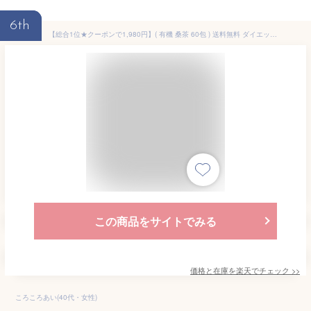
6th
【総合1位★クーポンで1,980円】( 有機 桑茶 60包 ) 送料無料 ダイエット 健康茶 桑の葉 茶 国産 有機JAS オーガニック ノンカフェイン ティーパック お茶 くわ おすすめ 健康 糖質 糖化 制限 対策 妊婦 美容 ギフト 温活 わくわく園 桑の葉茶
この商品をサイトでみる
価格と在庫を
楽天
でチェック
>>
ころころあい(40代・女性)