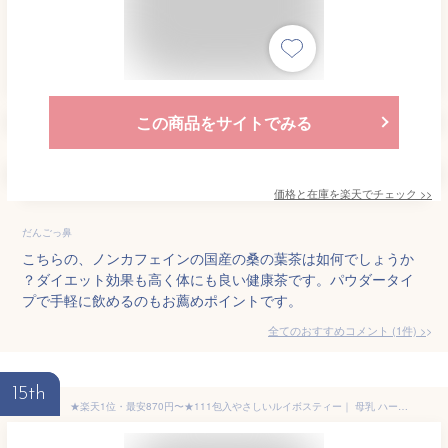
この商品をサイトでみる
価格と在庫を
楽天
でチェック
>>
だんごっ鼻
こちらの、ノンカフェインの国産の桑の葉茶は如何でしょうか
？ダイエット効果も高く体にも良い健康茶です。パウダータイ
プで手軽に飲めるのもお薦めポイントです。
全てのおすすめコメント
(
1
件)
>
15th
★楽天1位・最安870円〜★111包入やさしいルイボスティー｜ 母乳 ハーブティー ミルクアップ ブレンド 水出し アイスティー ノンカフェイン ティーバッグ ハーブティー ダイエット お茶 紅茶 妊婦茶 授乳茶 ルイボス茶 マタニティー ゼロカロリー 減肥