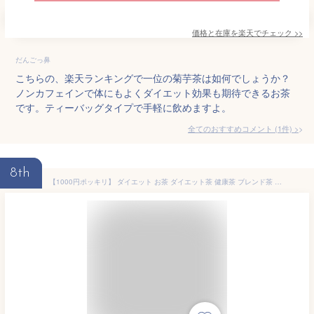
価格と在庫を
楽天
でチェック
>>
だんごっ鼻
こちらの、楽天ランキングで一位の菊芋茶は如何でしょうか？
ノンカフェインで体にもよくダイエット効果も期待できるお茶
です。ティーバッグタイプで手軽に飲めますよ。
全てのおすすめコメント
(
1
件)
>
8th
【1000円ポッキリ】 ダイエット お茶 ダイエット茶 健康茶 ブレンド茶 飲み比べ お試し スッキリセット 無添加 ノンカフェイン ティーバッグ ティーパック ポイント消化 買いまわり 簡便秘密 ルイボス 杜仲