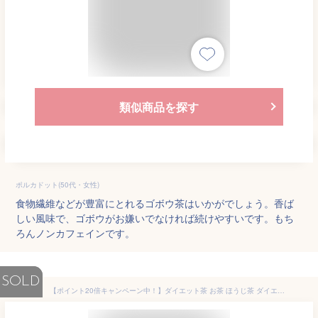
類似商品を探す
ポルカドット(50代・女性)
食物繊維などが豊富にとれるゴボウ茶はいかがでしょう。香ば
しい風味で、ゴボウがお嫌いでなければ続けやすいです。もち
ろんノンカフェインです。
SOLD
【ポイント20倍キャンペーン中！】ダイエット茶 お茶 ほうじ茶 ダイエットティー 送料無料 人気 ランキング 水出し 無農薬 パウダー ノンカフェイン ティーバッグ ティーパック 食物繊維 健康茶 漢方 子供 茶葉 メール便秘密はメラノイジン 三年番茶 3年番茶 ドリンク