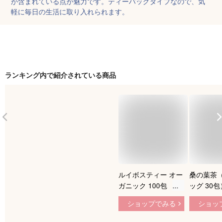
が含まれている点が魅力です。ティーバッグタイプなので、気
軽に毎日の生活に取り入れられます。
ランキング内で紹介されている商品
ルイボスティー オー
桑の葉茶
ガニック 100包
ッグ 30
（3g×100個入） お
袋セット 
ショップでみる
ショッ
徳用 ティーバッグ
くわの葉 
送料無料 水出し可
じ茶 くわ