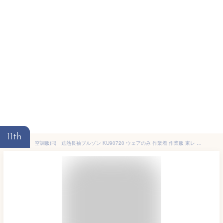
11th
空調服(R) 遮熱長袖ブルゾン KU90720 ウェアのみ 作業着 作業服 東レ エアコンテック(R) 透湿 撥水 赤外線カット 紫外線カット M/L/LL/3L/4L/5L