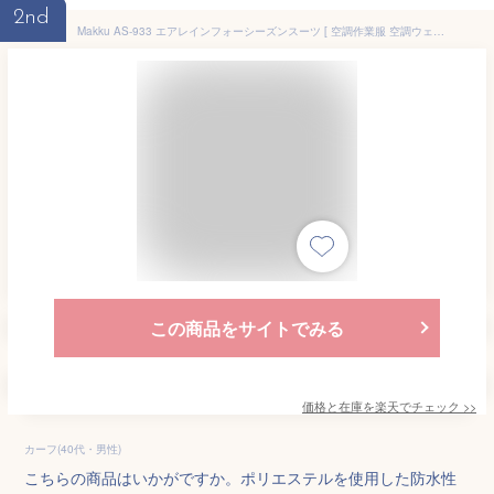
2nd
Makku AS-933 エアレインフォーシーズンスーツ [ 空調作業服 空調ウェア 空調レインウェア 合羽 雨具 レインコート セットアップ レインスーツ ファン付きウェア 涼しい 熱中症対策 暑さ対策 雨天 ]
この商品をサイトでみる
価格と在庫を
楽天
でチェック
>>
カーフ(40代・男性)
こちらの商品はいかがですか。ポリエステルを使用した防水性