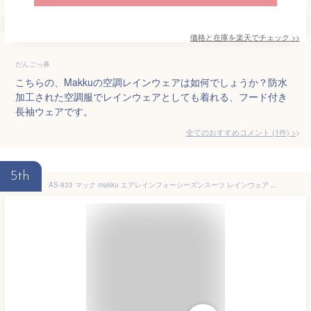
価格と在庫を
楽天
でチェック
>>
だんごっ鼻
こちらの、Makkuの空調レインウェアは如何でしょうか？防水
加工された空調服でレインウェアとしても着れる、フード付き
長袖ウェアです。
全てのおすすめコメント
(
1
件)
>
5th
AS-933 マック makku エアレインフォーシーズンスーツ レインウェア 雨具 作業着 作業服 空調作業服