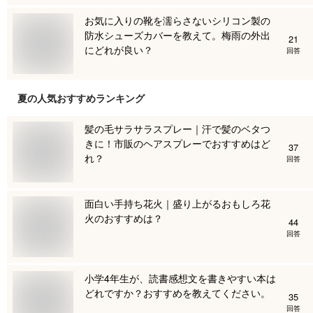
お気に入りの靴を濡らさないシリコン製の
防水シューズカバーを教えて。梅雨の外出
21
にどれが良い？
回答
夏
の人気おすすめランキング
髪の毛サラサラスプレー｜汗で髪のベタつ
きに！市販のヘアスプレーでおすすめはど
37
れ？
回答
面白い手持ち花火｜盛り上がるおもしろ花
火のおすすめは？
44
回答
小学4年生が、読書感想文を書きやすい本は
どれですか？おすすめを教えてください。
35
回答