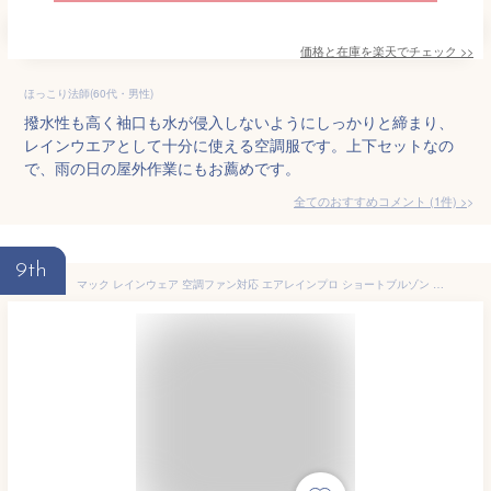
価格と在庫を
楽天
でチェック
>>
ほっこり法師(60代・男性)
撥水性も高く袖口も水が侵入しないようにしっかりと締まり、
レインウエアとして十分に使える空調服です。上下セットなの
で、雨の日の屋外作業にもお薦めです。
全てのおすすめコメント
(
1
件)
>
9th
マック レインウェア 空調ファン対応 エアレインプロ ショートブルゾン AS-934【Makku レインコート 空調レインウェア 空調ファン 対応 熱中症対策 暑さ対策 雨具 カッパ 合羽 作業服 作業着 釣り 登山 アウトドア 雨カッパ メンズ レディース】