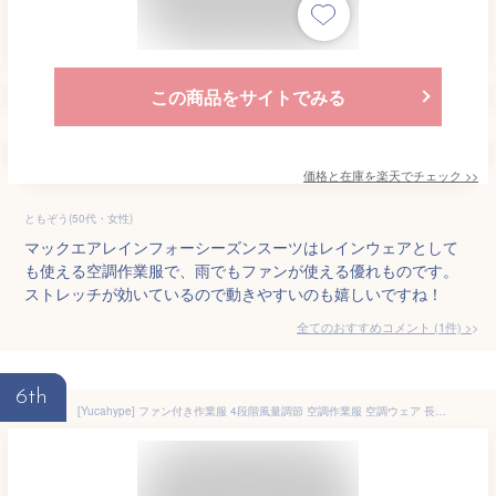
この商品をサイトでみる
価格と在庫を
楽天
でチェック
>>
ともぞう(50代・女性)
マックエアレインフォーシーズンスーツはレインウェアとして
も使える空調作業服で、雨でもファンが使える優れものです。
ストレッチが効いているので動きやすいのも嬉しいですね！
全てのおすすめコメント
(
1
件)
>
6th
[Yucahype] ファン付き作業服 4段階風量調節 空調作業服 空調ウェア 長袖 ファン付きジャケット フード付き 防水加工 大風量 作業着 扇風服 ワークウェア 熱中症対策 猛暑対策 室外作業 農作業(2XL アーミーグリーン)