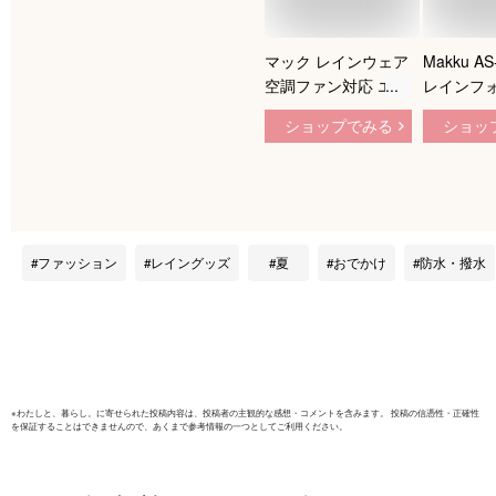
マック レインウェア
Makku A
空調ファン対応 エア
レインフ
レインプロ ショート
ンスーツ 
ショップでみる
ショッ
ブルゾン AS-
服 空調ウ
934【Makku レイン
レインウェ
コート 空調レインウ
雨具 レイ
ェア 空調ファン 対
セットアッ
応 熱中症対策 暑さ
スーツ フ
対策 雨具 カッパ 合
ェア 涼し
ファッション
レイングッズ
夏
おでかけ
防水・撥水
羽 作業服 作業着 釣
対策 暑さ対
り 登山 アウトドア
雨カッパ メンズ レ
ディース】
※
わたしと、暮らし。
に寄せられた投稿内容は、投稿者の主観的な感想・コメントを含みます。 投稿の信憑性・正確性
を保証することはできませんので、あくまで参考情報の一つとしてご利用ください。