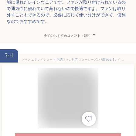
能に優れたレインウェアです。ファンが取り付けられているの
で通気性に優れていて蒸れないので快適ですよ。ファンは取り
外すこともできるので、必要に応じて使い分けができて、便利
なのでおすすめです。
全てのおすすめコメント（2件）
3rd
マック エアレインスーツ 空調ファン対応 フォーシーズン AS-933【レインコート レインウェア 空調レインウェア 空調ファン 対応 熱中症対策 暑さ対策 雨具 カッパ 合羽 作業服 作業着 釣り 登山 アウトドア オシャレ 雨カッパ メンズ おしゃれ おすすめ】 [CB99]