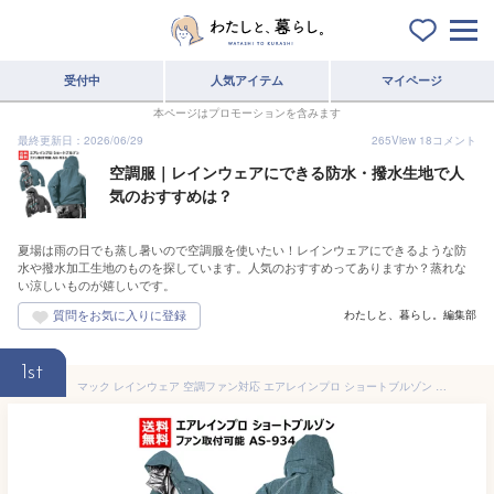
受付中
人気アイテム
マイページ
本ページはプロモーションを含みます
最終更新日：2026/06/29
265
View
18
コメント
空調服｜レインウェアにできる防水・撥水生地で人
気のおすすめは？
夏場は雨の日でも蒸し暑いので空調服を使いたい！レインウェアにできるような防
水や撥水加工生地のものを探しています。人気のおすすめってありますか？蒸れな
い涼しいものが嬉しいです。
わたしと、暮らし。編集部
1st
マック レインウェア 空調ファン対応 エアレインプロ ショートブルゾン AS-934【Makku レインコート 空調レインウェア 空調ファン 対応 熱中症対策 暑さ対策 雨具 カッパ 合羽 作業服 作業着 釣り 登山 アウトドア 雨カッパ メンズ レディース】