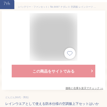
7th
（バッテリー・ファンセット）No.9097 ナダレス 空調服 レインスーツ カラー：ネイビー サイズ：S・M・L・LL・EL（3L） 【カッパ・レインウェア・雨衣・DIRECT COOLING・防水空調服】
この商品をサイトでみる
価格と在庫を
楽天
でチェック
>>
どんどん(50代・男性)
レインウエアとして使える防水仕様の空調服上下セットはいか