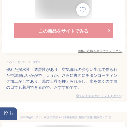
この商品をサイトでみる
価格と在庫を
楽天
でチェック
>>
ころころあい(40代・女性)
優れた撥水性・透湿性があり、空気漏れの少ない生地で作られ
た空調服はいかがでしょうか。さらに裏面にチタンコーティン
グ加工がしてあり、温度上昇を抑えられるし、水を弾くので雨
の日でも着用できるので、おすすめです。
全てのおすすめコメント
(
1
件)
>
12th
[Yucahype] ファン付き作業服 4段階風量調節 空調作業服 空調ウェア 長袖 ファン付きジャケット フード付き 防水加工 大風量 作業着 扇風服 ワークウェア 熱中症対策 猛暑対策 室外作業 農作業(3XL ブラック)