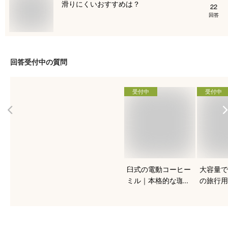
滑りにくいおすすめは？
22
回答
回答受付中の質問
受付中
受付中
臼式の電動コーヒー
大容量で
ミル｜本格的な珈琲
の旅行用
を入れたい人向けの
おすすめ
おすすめは？