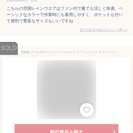
KUMIKAN(40代・女性)
こちらの空調レインウエアはファン付で夏でも涼しく快適。ベ
ーシックなカラーで作業時にも着用しやすく、ポケットも付い
て便利で豊富なサイズもいいですね
全てのおすすめコメント
(
1
件)
>
SOLD
空調服 クールダウンウェア クールウェア エアコンウェア ダブルファン付き 9枚羽根 三段階風量 立体循環送風薄型 長袖 帽子付き ポケット付き 紫外線防止 日焼け防止 作業服 熱中症対策 撥水加工 耐摩耗 防水 速乾 通気 USB給電 ワンボタ制御 【PL保険加入済み製品・安心】
類似商品を探す