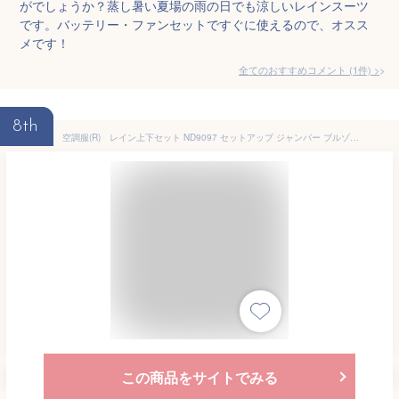
がでしょうか？蒸し暑い夏場の雨の日でも涼しいレインスーツ
です。バッテリー・ファンセットですぐに使えるので、オスス
メです！
全てのおすすめコメント
(
1
件)
>
8th
空調服(R) レイン上下セット ND9097 セットアップ ジャンパー ブルゾン 作業着 作業服 防水 防汚 レインウェア M/L/LL/EL/4L/5L
この商品をサイトでみる