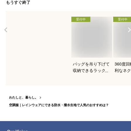
もうすぐ終了
受付中
受付中
バッグを吊り下げて
360度
収納できるラックの
利なネク
おすすめは？
ーのおす
わたしと、暮らし。
空調服｜レインウェアにできる防水・撥水生地で人気のおすすめは？