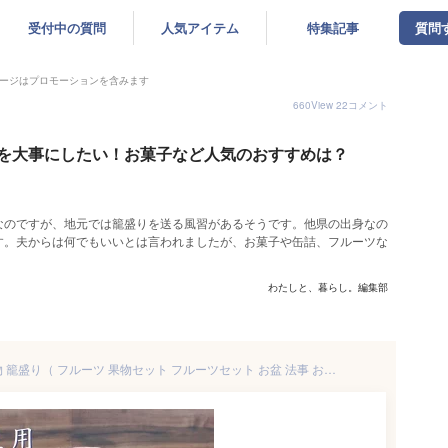
受付中の質問
人気アイテム
特集記事
質問
ージはプロモーションを含みます
660
View
22
コメント
を大事にしたい！お菓子など人気のおすすめは？
なのですが、地元では籠盛りを送る風習があるそうです。他県の出身なの
す。夫からは何でもいいとは言われましたが、お菓子や缶詰、フルーツな
わたしと、暮らし。編集部
【 ご進物 お供え 盛り籠 】 果物 籠盛り（ フルーツ 果物セット フルーツセット お盆 法事 お彼岸 命日 初盆 四十九日 お中元 お歳暮 贈答用 お悔み 仏事 楽屋見舞い 詰め合わせ 法要 )