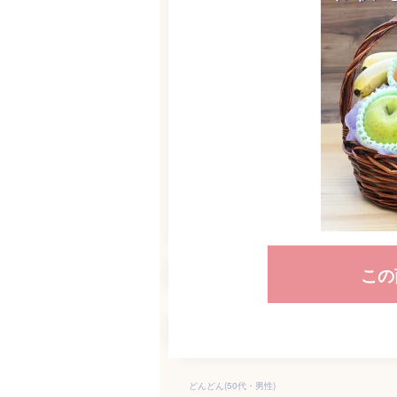
この
どんどん(50代・男性)