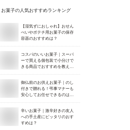
お菓子
の人気おすすめランキング
【湿気ずにおしゃれ】おせん
べいやポテチ用お菓子の保存
容器のおすすめは？
コスパのいいお菓子｜スーパ
ーで買える個包装で小分けで
きる商品でおすすめを教えて
ください。
御仏前のお供えお菓子｜のし
付きで贈れる！弔事マナーも
安心してお任せできるのはど
れ？
辛いお菓子｜激辛好きの友人
への手土産にピッタリのおす
すめは？