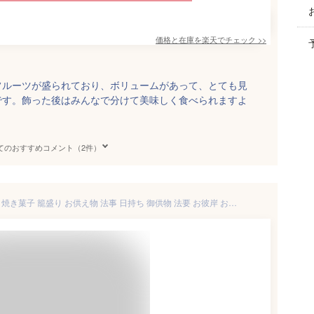
価格と在庫を
楽天
でチェック
>>
フルーツが盛られており、ボリュームがあって、とても見
です。飾った後はみんなで分けて美味しく食べられますよ
てのおすすめコメント（2件）
お供え かご盛り 17個入 和菓子 焼き菓子 籠盛り お供え物 法事 日持ち 御供物 法要 お彼岸 お盆 初盆 盆 喪中見舞い 供物 御供 ギフト スイーツ おしゃれ 一周忌 四十九日 お返し お悔やみ 香典返し 粗供養 詰め合わせ 送料無料 高級 お取り寄せ 贈り物 個包装 菓子 かご