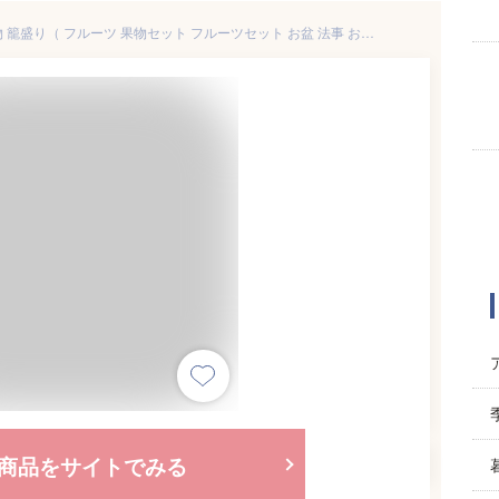
【 ご進物 お供え 盛り籠 】 果物 籠盛り（ フルーツ 果物セット フルーツセット お盆 法事 お彼岸 命日 初盆 四十九日 お中元 お歳暮 贈答用 お悔み 仏事 楽屋見舞い 詰め合わせ 法要 )
商品をサイトでみる