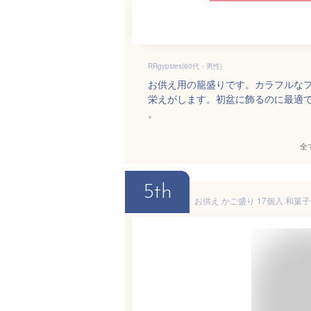
RRgypsies(60代・男性)
お供え用の籠盛りです。カラフルな
栄えがします。初盆に飾るのに最適
。
全
5th