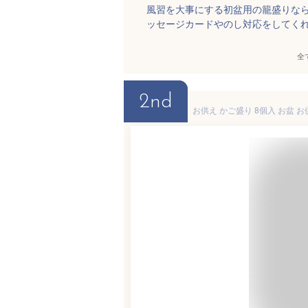
風習を大事にする初盆用の籠盛りな
ッセージカードやのし対応をしてく
全
2nd