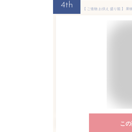
4th
この