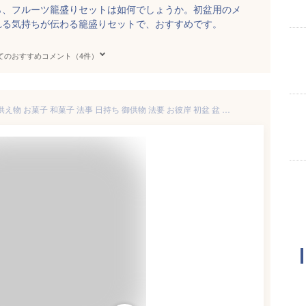
ら、フルーツ籠盛りセットは如何でしょうか。初盆用のメ
れる気持ちが伝わる籠盛りセットで、おすすめです。
てのおすすめコメント（4件）
お供え かご盛り 8個入 お盆 お供え物 お菓子 和菓子 法事 日持ち 御供物 法要 お彼岸 初盆 盆 喪中見舞い 供物 御供 ギフト スイーツ おしゃれ カゴ 籠盛り 一周忌 四十九日 お返し お悔やみ 香典返し 粗供養 詰め合わせ 送料無料 高級 贈り物 個包装 菓子 かご 焼き菓子