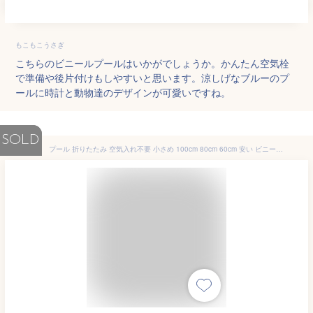
もこもこうさぎ
こちらのビニールプールはいかがでしょうか。かんたん空気栓
で準備や後片付けもしやすいと思います。涼しげなブルーのプ
ールに時計と動物達のデザインが可愛いですね。
SOLD
プール 折りたたみ 空気入れ不要 小さめ 100cm 80cm 60cm 安い ビニールプール ワンタッチ ベランダ ボールプール 家庭用 砂場 折りたたみ式 折り畳みプール キッズ 子供 子ども バスグッズ バスタブ 丸型 円形 サークルタイプ 水遊び お風呂 レジャー キャンプ