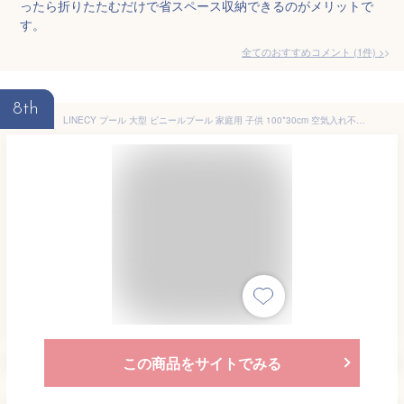
ったら折りたたむだけで省スペース収納できるのがメリットで
す。
全てのおすすめコメント
(
1
件)
>
8th
LINECY プール 大型 ビニールプール 家庭用 子供 100*30cm 空気入れ不要 ベランダ 折りたたみ ペット用 簡易 シャワー 庭 家
この商品をサイトでみる