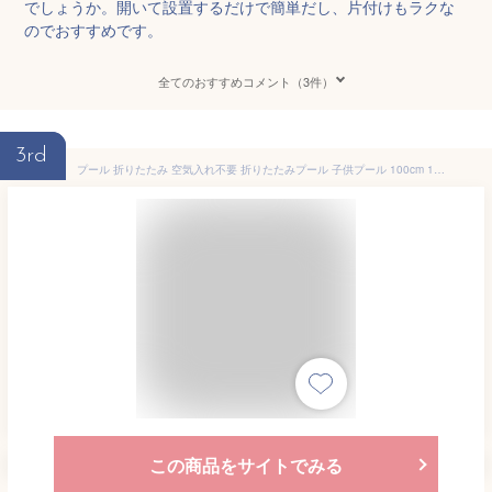
でしょうか。開いて設置するだけで簡単だし、片付けもラクな
のでおすすめです。
全てのおすすめコメント（3件）
3rd
プール 折りたたみ 空気入れ不要 折りたたみプール 子供プール 100cm 120cm 160cm プール ベビー用 ペット 犬 バスタブ ボールプール ビニールプール ベランダ 折り畳み プール ベビー キッズ 子供用 プール 水遊び 砂遊び 犬猫 お風呂用 プレイルーム 屋内 屋外
この商品をサイトでみる