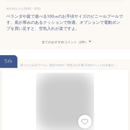
めがねちゃん(50代・女性)
ベランダや庭で遊べる100㎝のお手頃サイズのビニールプールで
す。底が厚みのあるクッションで快適。オプションで電動ポン
プを買い足すと、空気入れが楽ですよ。
全てのおすすめコメント（2件）
5th
折りたたみ式プール / 直径100cm / 空気入れ不要/子供やペットの水遊びに / プール100-XZP- (グレー×グリーン)