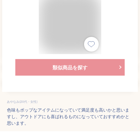
類似商品を探す
あやなみ(20代・女性)
色味もポップなアイテムになっていて満足度も高いかと思いま
すし、アウトドアにも喜ばれるものになっていておすすめかと
思います。