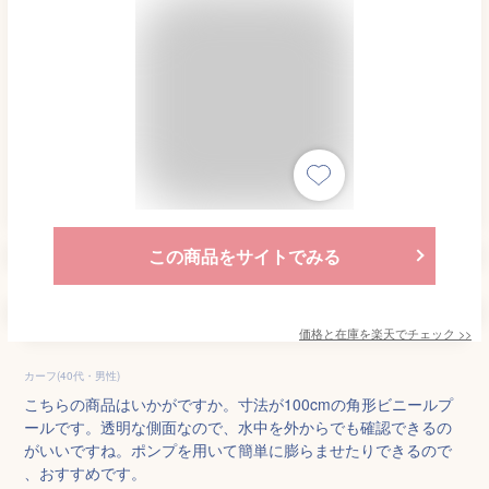
この商品をサイトでみる
価格と在庫を
楽天
でチェック
>>
カーフ(40代・男性)
こちらの商品はいかがですか。寸法が100cmの角形ビニールプ
ールです。透明な側面なので、水中を外からでも確認できるの
がいいですね。ポンプを用いて簡単に膨らませたりできるので
、おすすめです。