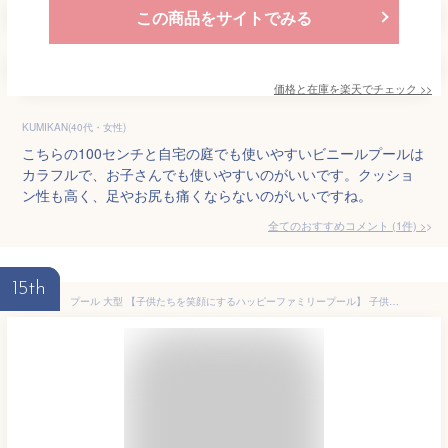
この商品をサイトでみる
価格と在庫を
楽天
でチェック
>>
KUMIKAN(40代・女性)
こちらの100センチと自宅の庭でも使いやすいビニールプールは
カラフルで、お子さんでも使いやすいのがいいです。クッショ
ン性も高く、足やお尻も痛くならないのがいいですね。
全てのおすすめコメント
(
1
件)
>
15th
プール 大型 【子供たちを笑顔にするハッピーファミリープール】 子供用 家庭用 305×180cm 250×160cm 200×150cm 150×100㎝ 【世界シェア約60％独占契約店】 (150×100×50㎝, ブルー)