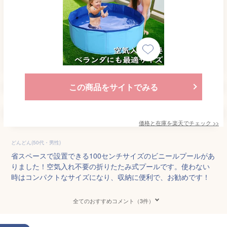
この商品をサイトでみる
価格と在庫を
楽天
でチェック
>>
どんどん(50代・男性)
省スペースで設置できる100センチサイズのビニールプールがあ
りました！空気入れ不要の折りたたみ式プールです。使わない
時はコンパクトなサイズになり、収納に便利で、お勧めです！
全てのおすすめコメント（3件）