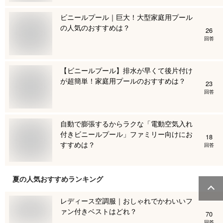
ビニールプール｜巨大！大型家庭用プール
の人気のおすすめは？
26
回答
【ビニールプール】排水が早くて後片付け
が超簡単！家庭用プールのおすすめは？
23
回答
自動で膨張するからラクな「電動空気入れ
付きビニールプール」ファミリー向けにお
18
すすめは？
回答
夏
の人気おすすめランキング
レディース空調服｜おしゃれでかわいいフ
ァン付きベストはどれ？
70
回答