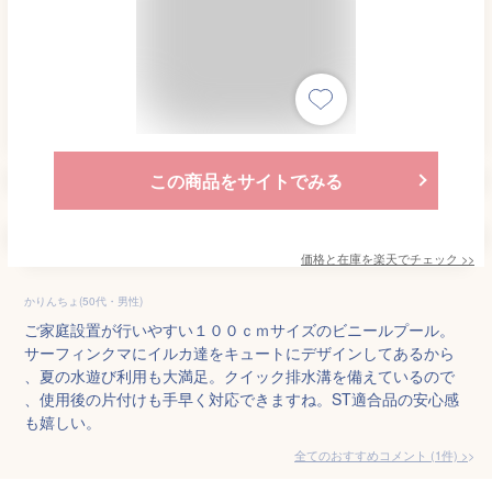
この商品をサイトでみる
価格と在庫を
楽天
でチェック
>>
かりんちょ(50代・男性)
ご家庭設置が行いやすい１００ｃｍサイズのビニールプール。
サーフィンクマにイルカ達をキュートにデザインしてあるから
、夏の水遊び利用も大満足。クイック排水溝を備えているので
、使用後の片付けも手早く対応できますね。ST適合品の安心感
も嬉しい。
全てのおすすめコメント
(
1
件)
>