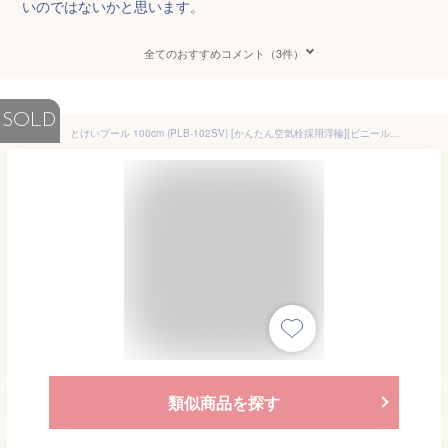
いのではないかと思います。
全てのおすすめコメント（3件）
SOLD
とけいプール 100cm (PLB-102SV) [かんたん空気栓採用浮輪][ビニールプール]
類似商品を探す