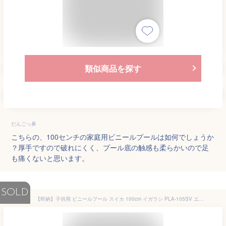
類似商品を探す
だんごっ鼻
こちらの、100センチの家庭用ビニールプールは如何でしょうか
？厚手ですので破れにくく、プール底の触感も柔らかいので足
も痛くないと思います。
SOLD
【即納】子供用 ビニールプール スイカ 100cm イガラシ PLA-105SV エアープール 丸い 円型 アウトドア レジャー レジャー 小さい すいか おうち 水遊び こども 子ども 家庭用プール