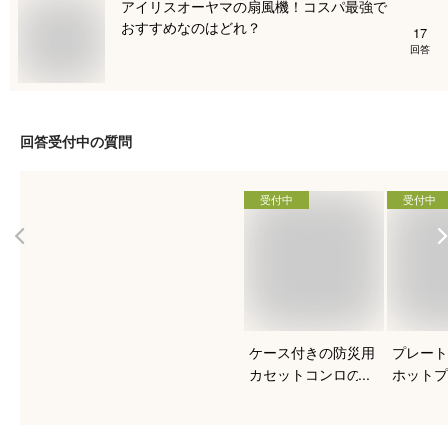
アイリスオーヤマの扇風機！コスパ最強で
おすすめなのはどれ？
17
回答
回答受付中の質問
受付中
受付中
ケース付きの防災用
プレート
カセットコンロのお
ホットプ
すすめを知りたい！
すすめは