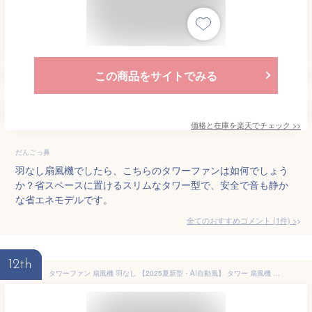
この商品をサイトでみる
価格と在庫を
楽天
でチェック
>>
だんごっ鼻
羽なし扇風機でしたら、こちらのタワーファンは如何でしょう
か？省スペースに置けるスリムなタワー型で、安全で音も静か
な省エネモデルです。
全てのおすすめコメント
(
1
件)
>
12th
タワーファン 扇風機 羽なし 【2025夏新型・AI自動風】 タワー 扇風機 縦型 スリムファン DCモーター 省エネー 4段階風量調節 90°首振り 12Hタイマー 静音 LEDディスプレイ 4つのモード 小型 卓上 リビング オフィス 自宅 リモコン付き 節電対策 PSE認証済み