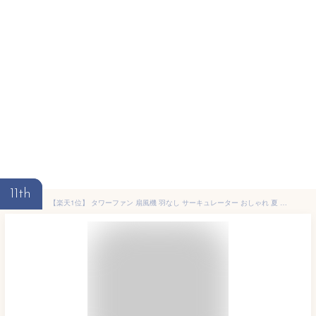
11th
【楽天1位】 タワーファン 扇風機 羽なし サーキュレーター おしゃれ 夏 スリム リモコン付き 送風機 DCモーター 自動 首振り タイマー 風量調節 静音 軽量 省エネ 節電 エコ リビング 寝室 年中 快適 春 冷暖兼用 新生活 ギフト 母の日