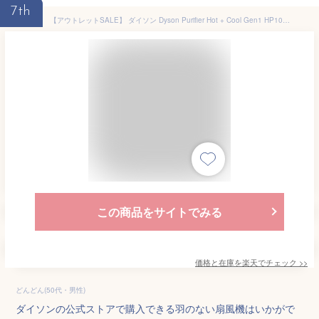
7th
【アウトレットSALE】 ダイソン Dyson Purifier Hot + Cool Gen1 HP10WW 空気清浄ファンヒーター 暖房 ヒーター 空気清浄機 ホワイト/ホワイト ダイソン公式 新品 1位 ダイソン 羽なし 扇風機 ダイソン扇風機 扇風機ダイソン
この商品をサイトでみる
価格と在庫を
楽天
でチェック
>>
どんどん(50代・男性)
ダイソンの公式ストアで購入できる羽のない扇風機はいかがで