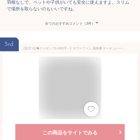
羽根なしで、ペットや子供がいても安全に使えますよ。スリム
で場所を取らないのもいいですね。
全てのおすすめコメント（3件）
3rd
【楽天1位◆クーポンで9,480円～】タワーファン 扇風機 サーキュレーター DCモーター セラミックヒーター 冷暖兼用 羽なし ファンヒーター 暖房器具 省エネ ヒーター 循環 静音 スリム 大風量 冷暖タイプ リモコン タイマー 首振り 3段温風 転倒OFF PSE 節電 リビング
この商品をサイトでみる