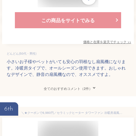
この商品をサイトでみる
価格と在庫を
楽天
でチェック
>>
どんどん(50代・男性)
小さいお子様やペットがいても安心の羽根なし扇風機になりま
す。冷暖房タイプで、オールシーズン使用できます。おしゃれ
なデザインで、静音の扇風機なので、オススメですよ。
全てのおすすめコメント（2件）
6th
＼★クーポンで6,980円／セラミックヒーター タワーファン 冷暖房扇風機 空気清浄MAX ヒーター 羽なし 安全 省エネ 冷暖両用 空気清浄機 節電 暖房器具 風量調節 静音 冷風機 サーキュレーター DCモーター 自動首振り 空気循環 リビング 梅雨 衣類乾燥