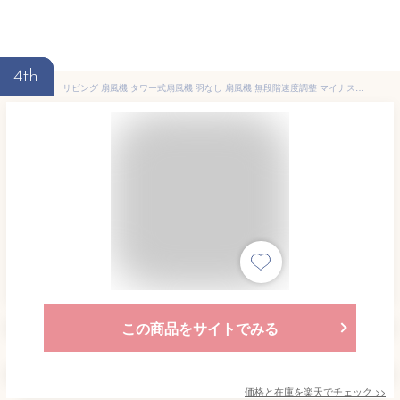
4th
リビング 扇風機 タワー式扇風機 羽なし 扇風機 無段階速度調整 マイナスイオン リモコン付き 90°首振り 4つのタイマー機能 家庭用 空気循環 省エネ 低騒音 羽根なし 軽量 換気 お手入れ簡単 簡単操作 生活家電 オフィス タワーファン 寝室 熱中症対策
この商品をサイトでみる
価格と在庫を
楽天
でチェック
>>