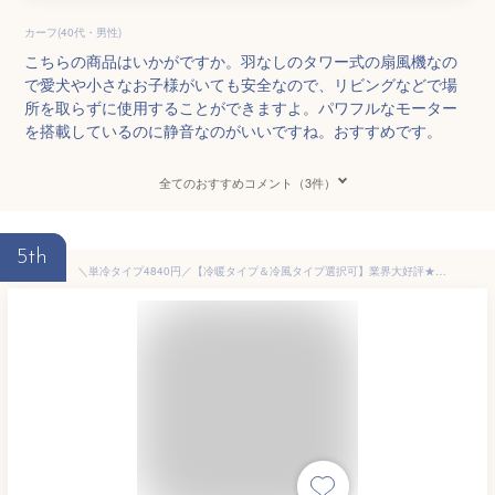
カーフ(40代・男性)
こちらの商品はいかがですか。羽なしのタワー式の扇風機なの
で愛犬や小さなお子様がいても安全なので、リビングなどで場
所を取らずに使用することができますよ。パワフルなモーター
を搭載しているのに静音なのがいいですね。おすすめです。
全てのおすすめコメント（3件）
5th
＼単冷タイプ4840円／【冷暖タイプ＆冷風タイプ選択可】業界大好評★羽なし扇風機 60cm 扇風機 羽なし 扇風機 dcモーター 羽なし 電気タワーファン 静音切タイマーリモコン付 ファンヒーター電気 セラミックヒーター 温風ヒーター 暖房器具 黒/銀/白/金色/ブルー