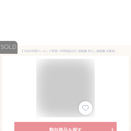
SOLD
【 2025年間ランキング受賞 1年間保証付】扇風機 羽なし扇風機 冷暖扇風機 温風 80°左右首振り スリム タワーファン 羽なし サーキュレーター 冷暖風切替 風量調節 扇風機 ヒーター 省スペース 首振り リモコン付き タイマー 静音 省エネ 節電 エコ 冷暖タイプ 冷暖兼用
類似商品を探す