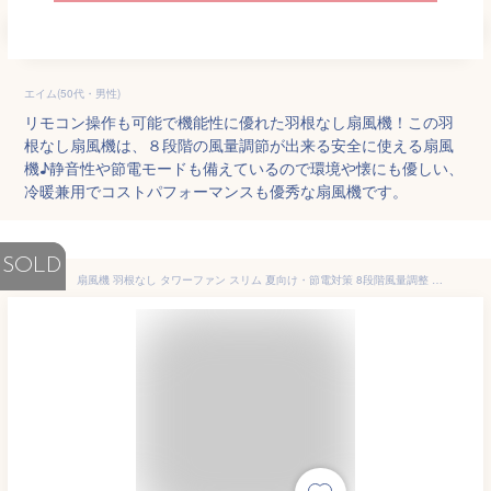
エイム(50代・男性)
リモコン操作も可能で機能性に優れた羽根なし扇風機！この羽
根なし扇風機は、８段階の風量調節が出来る安全に使える扇風
機♪静音性や節電モードも備えているので環境や懐にも優しい、
冷暖兼用でコストパフォーマンスも優秀な扇風機です。
SOLD
扇風機 羽根なし タワーファン スリム 夏向け・節電対策 8段階風量調整 微風&強風モード 100°自動首振り 9時間タイマー設定 静音 DCモーター 転倒安全装置 省エネ節電 羽なし扇風機 タワー型 自動消灯 大風量 リモコン操作 【1年間保証】