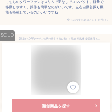
こちらのタワーファンはスリムで羽なしでコンパクト。軽量で
移動しやすく、操作も簡単なのがいいです。左右自動首振り機
能も搭載しているのがいいですね
全てのおすすめコメント
(
1
件)
>
SOLD
【限定5%OFFクーポン＆P10倍】本当に安い！即納 扇風機 冷暖兼用 1台2役 自動首振り 冷暖タイプ 羽根なし扇風機 DCモーター 8段階風量調節 リモコン付き サーキュレーター 羽根なし扇風機 おしゃれ 換気 熱中症対策 静音 省エネ 節電
類似商品を探す