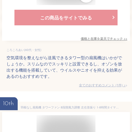
この商品をサイトでみる
価格と在庫を
楽天
でチェック
>>
ころころあい(40代・女性)
空気環境を整えながら送風できるタワー型の扇風機はいかがで
しょうか。スリムなのでスッキリと設置できるし、オゾンを放
出する機能を搭載していて、ウイルスやニオイを抑える効果が
あるのもおすすめです。
全てのおすすめコメント
(
1
件)
>
10th
羽根なし扇風機 タワーファン 8段階風力調整 左右首振り 1-8時間タイマー 静音設計 強力送風 節電 省エネ 自然風モード 空気清浄 フィルター付き ペット・子供にも安心 過熱保護 省スペース リモコン付き PSE認証 日本語説明書付 白色無葉扇風機