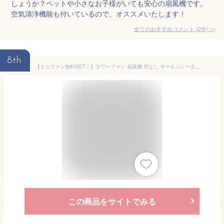
しょうか？ペットや小さなお子様がいても安心の扇風機です。
空気清浄機能も付いているので、オススメいたします！
全てのおすすめコメント
(
2
件)
>
8th
【ミニファン無料GET！】タワーファン 扇風機 羽なし サーキュレーター DCモーター 羽なし扇風機 卓上扇風機 羽根なし 左右自動首振り 静音 省エネ リビング扇風機 空気循環 温風 首振り 据え置き 8段階風量 空気清浄 静音設計 熱中症対策 電気ヒーター ホット＆クール
この商品をサイトでみる