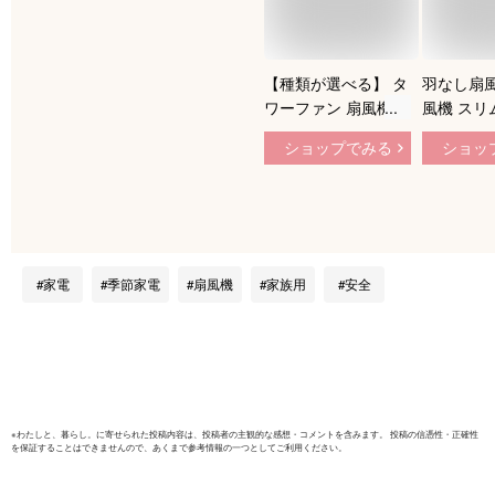
【種類が選べる】 タ
羽なし扇風
ワーファン 扇風機
風機 スリ
DCモーター スリム
ファン 羽
ショップでみる
ショッ
コンパクト スリムフ
リム サー
ァン 軽量 左右 自動
ー 冷暖風
首振り パワフル送風
階風量 扇
縦型 タワー型 タワ
房 足元 
ー扇風機 省スペース
首振り リ
簡単操作 アイリスオ
イマー 静
家電
季節家電
扇風機
家族用
安全
ーヤマ *dc 羽なし扇
節電 冷暖
風機 静音 夏
気循環 梅
[2606SN]
対策 換気
｜CHARM
※
わたしと、暮らし。
に寄せられた投稿内容は、投稿者の主観的な感想・コメントを含みます。 投稿の信憑性・正確性
を保証することはできませんので、あくまで参考情報の一つとしてご利用ください。