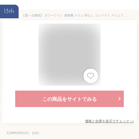
13th
【選べる種類】 タワーファン 扇風機 スリム 羽なし コンパクト スリムファン 軽量 左右 自動首振り パワフル送風 縦型 タワー型 タワー扇風機 省スペース 簡単操作 アイリスオーヤマ TWF-D82T TWF-CD83 TWF-M74 *[2506SE]
この商品をサイトでみる
価格と在庫を
楽天
でチェック
>>
KUMIKAN(40代・女性)