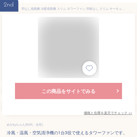
2nd
羽なし扇風機 冷暖扇風機 スリム タワーファン 羽根なし スリム サーキュレーター 冷暖風切替 11段階風量 扇風機 冷暖房 足元 省スペース 首振り リモコン タイマー 静音 省エネ 節電 冷暖タイプ 空気循環 梅雨 熱中症対策 換気 衣類乾燥｜CHARM BABY
この商品をサイトでみる
価格と在庫を
楽天
でチェック
>>
めがねちゃん(50代・女性)
冷風・温風・空気清浄機の1台3役で使えるタワーファンです。