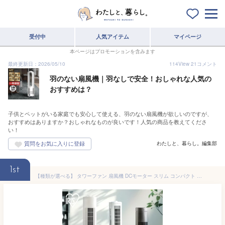
受付中
人気アイテム
マイページ
本ページはプロモーションを含みます
最終更新日：2026/05/10
114
View
21
コメント
羽のない扇風機｜羽なしで安全！おしゃれな人気の
おすすめは？
子供とペットがいる家庭でも安心して使える、羽のない扇風機が欲しいのですが、
おすすめはありますか？おしゃれなものが良いです！人気の商品を教えてくださ
い！
わたしと、暮らし。編集部
1st
【種類が選べる】 タワーファン 扇風機 DCモーター スリム コンパクト スリムファン 軽量 左右 自動首振り パワフル送風 縦型 タワー型 タワー扇風機 省スペース 簡単操作 アイリスオーヤマ *dc 羽なし扇風機 静音 夏 [2606SN]