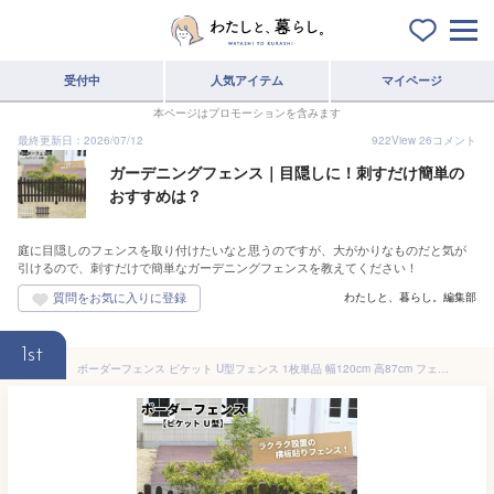
受付中
人気アイテム
マイページ
本ページはプロモーションを含みます
最終更新日：2026/07/12
922
View
26
コメント
ガーデニングフェンス｜目隠しに！刺すだけ簡単の
おすすめは？
庭に目隠しのフェンスを取り付けたいなと思うのですが、大がかりなものだと気が
引けるので、刺すだけで簡単なガーデニングフェンスを教えてください！
わたしと、暮らし。編集部
1st
ボーダーフェンス ピケット U型フェンス 1枚単品 幅120cm 高87cm フェンス 木製 目隠し ガーデンフェンス ウッドフェンス ボーダーフェンス 外構フェンス ガーデン 屋外 庭 ベランダ 柵 目隠しフェンス ガーデニング 外構 DIY jsbf-pu1200