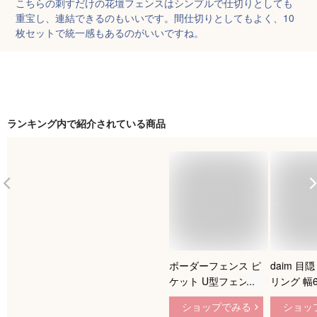
こちらの刺すだけの花壇フェンスはシンプルで仕切りとしても
重宝し、連結できるのもいいです。間仕切りとしてもよく、10
枚セットで統一感もあるのがいいですね。
ランキング内で紹介されている商品
ボーダーフェンス ピ
daim 
ケット U型フェンス
リング 幅6
1枚単品 幅120cm 高
180cm 
ショップでみる
ショッ
87cm フェンス 木製
decobo