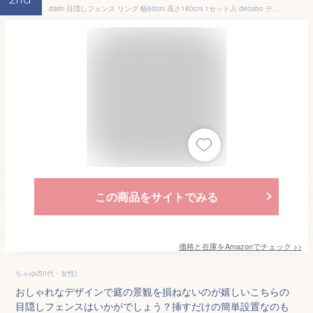
2nd
daim 目隠しフェンス リング 幅60cm 高さ180cm 1セット入 decobo デコボ 目隠し フェンス 目隠しフェンス 屋外 隣家 柵 べランダ 玄関 庭 おしゃれ ポリカパネル ガーデニング エクステリア 屋外フェンス パーテーション (リング 180cm)
この商品をサイトでみる
価格と在庫を
Amazon
でチェック
>>
ちゃゆ(50代・女性)
おしゃれなデザインで庭の景観を損ねないのが嬉しいこちらの
目隠しフェンスはいかがでしょう？挿すだけの簡単設置なのも