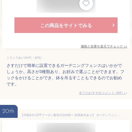
この商品をサイトでみる
価格と在庫を
楽天
でチェック
>>
ころころあい(40代・女性)
さすだけで簡単に設置できるガーデニングフェンスはいかがで
しょうか。高さが3種類あり、お好みで選ぶことができます。フ
ックをかけることができ、鉢を吊るすこともできるのでお勧め
です。
全てのおすすめコメント
(
6
件)
>
20th
【半額&5%OFFクーポン配布4日20時〜 利用条件あり】 ガーデンフェンス 木製 庭 フェンス 仕切り 目隠し 屋外 花壇 囲い 柵 高さ 50cm 全長 200cm ウッドフェンス ガーデニングフェンス 折りたたみ ガーデニング 木製フェンス