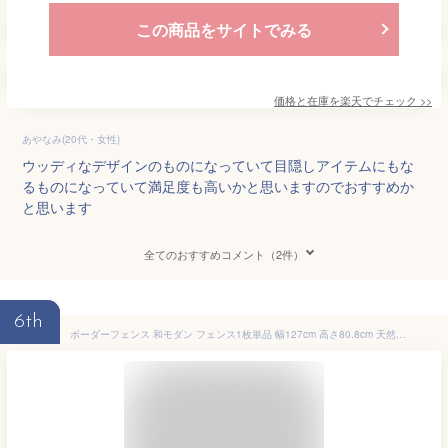
この商品をサイトでみる
価格と在庫を
楽天
でチェック
>>
あやなみ(20代・女性)
ウッディなデザインのものになっていて目隠しアイテムにもな
るものになっていて満足度も高いかと思いますのでおすすめか
と思います
全てのおすすめコメント（2件）
6th
ボーダーフェンス 和モダン フェンス1枚単品 幅127cm 高さ80.8cm 天然木製 フェンス 木製 目隠し ガーデンフェンス ウッドフェンス 外構フェンス ガーデン 屋外 庭 ベランダ 柵 目隠しフェンス diy ガーデニング 外構 DIY 木材 隣家 jsbf-808