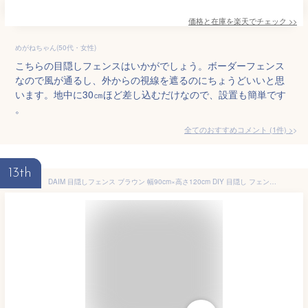
価格と在庫を
楽天
でチェック
>>
めがねちゃん(50代・女性)
こちらの目隠しフェンスはいかがでしょう。ボーダーフェンス
なので風が通るし、外からの視線を遮るのにちょうどいいと思
います。地中に30㎝ほど差し込むだけなので、設置も簡単です
。
全てのおすすめコメント
(
1
件)
>
13th
DAIM 目隠しフェンス ブラウン 幅90cm×高さ120cm DIY 目隠し フェンス 屋外 ガーデン 花壇 ガーデニング 柵 庭 ルーバー エクステリア 第一ビニール