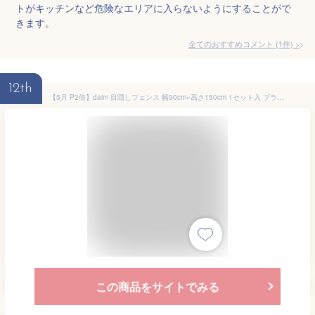
トがキッチンなど危険なエリアに入らないようにすることがで
きます。
全てのおすすめコメント
(
1
件)
>
12th
【5月 P2倍】daim 目隠しフェンス 幅90cm×高さ150cm 1セット入 ブラウン diy 隣家 境界 フェンス 目隠し 縦型 プランター 庭 仕切り ガーデニングフェンス 花壇 庭造り シンプル おしゃれ 囲い 屋外フェンス 送料無料
この商品をサイトでみる