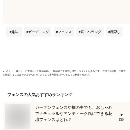
目隠し ガーデンフェ
し フェン
ンス ウッドフェンス
フェンス 
ボーダーフェンス 外
柵 べラン
構フェンス ガーデン
おしゃれ 
屋外 庭 ベランダ 柵
ル ガーデ
趣味
ガーデニング
フェンス
庭・ベランダ
目隠し
目隠しフェンス ガー
クステリア
デニング 外構 DIY
ンス パー
jsbf-pu1200
(リング 18
※
わたしと、暮らし。
に寄せられた投稿内容は、投稿者の主観的な感想・コメントを含みます。 投稿の信憑性・正確性
を保証することはできませんので、あくまで参考情報の一つとしてご利用ください。
フェンス
の人気おすすめランキング
ガーデンフェンスや柵の中でも、おしゃれ
でナチュラルなアンティーク風にできる花
31
壇フェンスはどれ？
回答