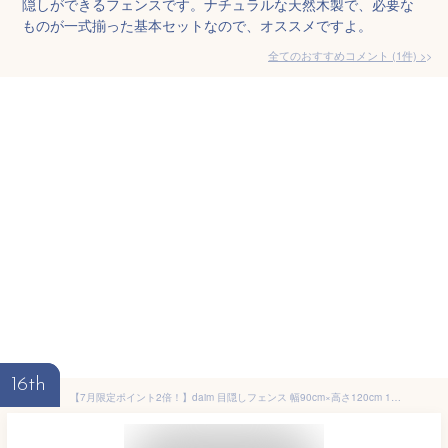
隠しができるフェンスです。ナチュラルな天然木製で、必要な
ものが一式揃った基本セットなので、オススメですよ。
全てのおすすめコメント
(
1
件)
>
16th
【7月限定ポイント2倍！】daim 目隠しフェンス 幅90cm×高さ120cm 1セット入 ブラウン diy 隣家 境界 フェンス 目隠し 縦型 プランター 庭 仕切り ガーデニングフェンス 花壇 庭造り シンプル おしゃれ 囲い 屋外 送料無料