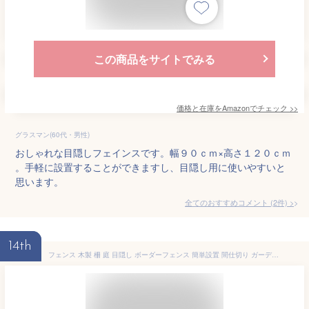
この商品をサイトでみる
価格と在庫を
Amazon
でチェック
>>
グラスマン(60代・男性)
おしゃれな目隠しフェインスです。幅９０ｃｍ×高さ１２０ｃｍ
。手軽に設置することができますし、目隠し用に使いやすいと
思います。
全てのおすすめコメント
(
2
件)
>
14th
フェンス 木製 柵 庭 目隠し ボーダーフェンス 簡単設置 間仕切り ガーデニング 天然木 ウッド ピケスティック アンティーク おしゃれ かわいい 屋外 仕切り 通路 ガーデン ウッドスティックフェンス