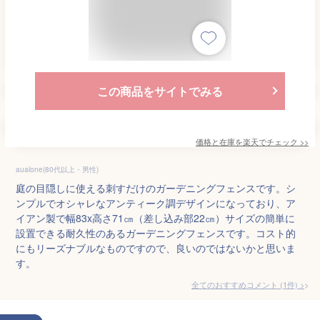
この商品をサイトでみる
価格と在庫を
楽天
でチェック
>>
aualone(80代以上・男性)
庭の目隠しに使える刺すだけのガーデニングフェンスです。シ
ンプルでオシャレなアンティーク調デザインになっており、ア
イアン製で幅83x高さ71㎝（差し込み部22㎝）サイズの簡単に
設置できる耐久性のあるガーデニングフェンスです。コスト的
にもリーズナブルなものですので、良いのではないかと思いま
す。
全てのおすすめコメント
(
1
件)
>