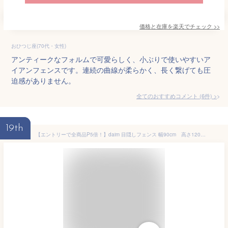
価格と在庫を
楽天
でチェック
>>
おひつじ座(70代・女性)
アンティークなフォルムで可愛らしく、小ぶりで使いやすいア
イアンフェンスです。連続の曲線が柔らかく、長く繋げても圧
迫感がありません。
全てのおすすめコメント
(
6
件)
>
19th
【エントリーで全商品P5倍！】daim 目隠しフェンス 幅90cm 高さ120cm 150cm 180cm ブラウン diy 隣家 境界 フェンス 目隠し 縦型 プランター 庭 仕切り ガーデニングフェンス 花壇 庭造り シンプル おしゃれ 囲い