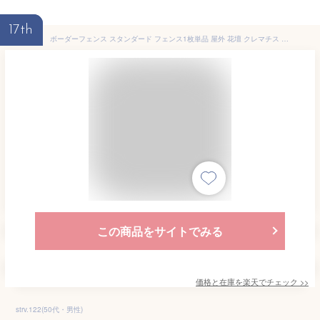
17th
ボーダーフェンス スタンダード フェンス1枚単品 屋外 花壇 クレマチス 格子 柵 diy ガーデニング フェンス 目隠し 境界 家 ガーデンフェンス 外構 フェンス ウッドフェンス 目隠しフェンス ガーデンベランダ 木材 隣家 jsbf-790
この商品をサイトでみる
価格と在庫を
楽天
でチェック
>>
strv.122(50代・男性)