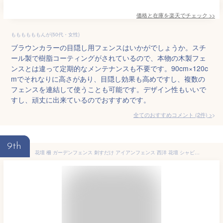
価格と在庫を
楽天
でチェック
>>
ももももももんが(50代・女性)
ブラウンカラーの目隠し用フェンスはいかがでしょうか。スチ
ール製で樹脂コーティングがされているので、本物の木製フェ
ンスとは違って定期的なメンテナンスも不要です。90cm×120c
mでそれなりに高さがあり、目隠し効果も高めですし、複数の
フェンスを連結して使うことも可能です。デザイン性もいいで
すし、頑丈に出来ているのでおすすめです。
全てのおすすめコメント
(
2
件)
>
9th
花壇 柵 ガーデンフェンス 刺すだけ アイアンフェンス 西洋 花壇 シャビー ガーデニング フェンス 設置高さ約50cm 仕切り 囲い おしゃれ 庭 ガーデニング diy 公園 アンティーク 簡単 設置 【送料無料】