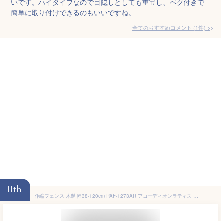
いです。ハイタイプなので目隠しとしても重宝し、ペグ付きで
簡単に取り付けできるのもいいですね。
全てのおすすめコメント
(
1
件)
>
11th
伸縮フェンス 木製 幅38-120cm RAF-1273AR アコーディオンラティス ペットゲート 間仕切り 柵 門扉 おしゃれ 山善 YAMAZEN ガーデンマスター 【送料無料】