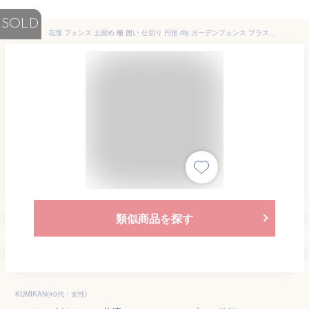
SOLD
花壇 フェンス 土留め 柵 囲い 仕切り 円形 diy ガーデンフェンス プラスチック 刺すだけ 白 10個 10枚 ホワイト おしゃれ 花壇フェンス 差し込み 連結 仕切り 連結式 ガーデニング 間仕切り庭造り 連結 園芸 庭 畑 玄関 プラスチック DIY 簡単設置 繋げる 目隠し 屋外
類似商品を探す
KUMIKAN(40代・女性)