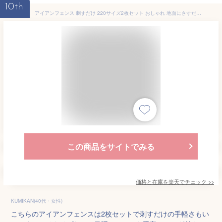
10th
アイアンフェンス 刺すだけ 220サイズ2枚セット おしゃれ 地面にさすだけ簡単フェンス ペグ付き DIY ハイタイプ高さ220cm 幅53cm (地中埋込部25cm) ガーデンフェンス ガーデニング 枠 柵 仕切り 目隠し クラシカル アンティーク トレリス ブラックアイアン ホワイトアイアン
この商品をサイトでみる
価格と在庫を
楽天
でチェック
>>
KUMIKAN(40代・女性)
こちらのアイアンフェンスは2枚セットで刺すだけの手軽さもい