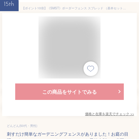
15th
【ポイント10倍】《SMST》ボーダーフェンス スプレッド （基本セット/土中用） フェンス ガーデンフェンス 外構フェンス ガーデニング 柵 格子 仕切り 目隠し 境目 園芸 ラティス 屋外 庭 ガーデン 木製 天然木 SFBF1000F-UB 【沖縄・離島配送不可】【A:北海道 別途】[大型]
この商品をサイトでみる
価格と在庫を
楽天
でチェック
>>
どんどん(50代・男性)
刺すだけ簡単なガーデニングフェンスがありました！お庭の目