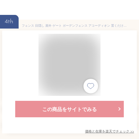
4th
フェンス 目隠し 屋外 ゲート ガーデンフェンス アコーディオン 置くだけ アコーディオンフェンス 木製 自立式 木 幅150cm 高さ 70 90 120 おしゃれ 柵 軽量 コンパクト 木目調 ブラウン オレンジ 間仕切り ベランダ自立庭玄関ペット目隠しフェンス 伸縮 木目 仕切り
この商品をサイトでみる
価格と在庫を
楽天
でチェック
>>