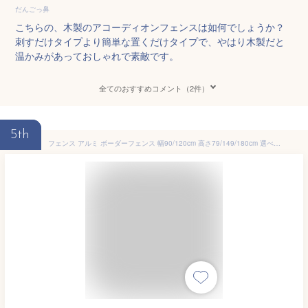
だんごっ鼻
こちらの、木製のアコーディオンフェンスは如何でしょうか？
刺すだけタイプより簡単な置くだけタイプで、やはり木製だと
温かみがあっておしゃれで素敵です。
全てのおすすめコメント（2件）
5th
フェンス アルミ ボーダーフェンス 幅90/120cm 高さ79/149/180cm 選べる6サイズ 目隠し 境界 アルミボーダーフェンス アルミフェンス 目隠しフェンス ルーバー 衝立 屋外 山善 YAMAZEN ガーデンマスター 【送料無料】