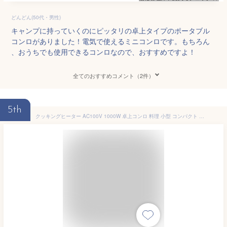
どんどん(50代・男性)
キャンプに持っていくのにピッタリの卓上タイプのポータブル
コンロがありました！電気で使えるミニコンロです。もちろん
、おうちでも使用できるコンロなので、おすすめですよ！
全てのおすすめコメント（2件）
5th
クッキングヒーター AC100V 1000W 卓上コンロ 料理 小型 コンパクト 操作簡単 持ち運び アウトドア 過熱防止保護装置 直接加熱 ブラック Modere HT-7585BK ヒロコーポレーション 【IHではありません】【送料無料】