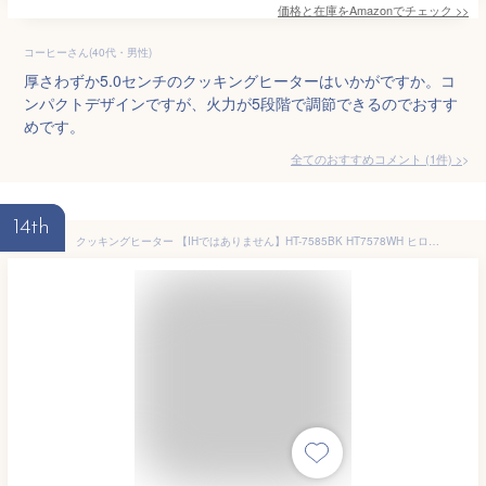
価格と在庫を
Amazon
でチェック
>>
コーヒーさん(40代・男性)
厚さわずか5.0センチのクッキングヒーターはいかがですか。コ
ンパクトデザインですが、火力が5段階で調節できるのでおすす
めです。
全てのおすすめコメント
(
1
件)
>
14th
クッキングヒーター 【IHではありません】HT-7585BK HT7578WH ヒロコーポレーション AC100V 1000W 卓上コンロ 料理 小型 コンパクト 操作簡単 持ち運び 便利 鍋料理 土鍋 使用可能 アウトドア 過熱防止保護装置 温度ヒューズ 直接加熱 ブラック ホワイト 【Modere】