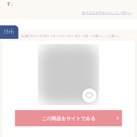
す。
全てのおすすめコメント
(
1
件)
>
13th
[山善] IHコンロ IHクッキングヒーター 卓上 小型 一人暮らし 二人暮らし 1000W 火力調整5段階 揚げ物対応 保温 IH調理器 マグネットプラグ仕様 ブラック EER-S100(B)
この商品をサイトでみる