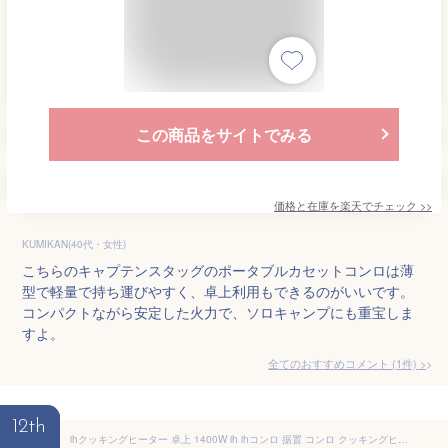
この商品をサイトでみる
価格と在庫を
楽天
でチェック
>>
KUMIKAN(40代・女性)
こちらのキャプテンスタッグのポータブルカセットコンロは薄
型で軽量で持ち運びやすく、卓上利用もできるのがいいです。
コンパクトながら安定した火力で、ソロキャンプにも重宝しま
すよ。
全てのおすすめコメント
(
1
件)
>
12th
ihクッキングヒーター 卓上 1400W ih ihコンロ 据置 コンロ クッキングヒーター アイリスオーヤマ 一口コンロ 一人暮らし 卓上コンロ コンパクト 台所 静音 ブラック ピンク ブラウン アイリス IHK-T391