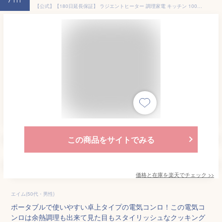
7th
【公式】【180日延長保証】 ラジエントヒーター 調理家電 キッチン 1000W 遠赤外線 卓上コンロ 電気コンロ 小型 卓上調理 料理 調理 クッキングヒーター あぶる 炙る 調理 余熱調理 自炊 鍋おしゃれ シンプル 白 1口 コンロ クッキングヒー太くん Sunruck SR-YTC-04W
この商品をサイトでみる
価格と在庫を
楽天
でチェック
>>
エイム(50代・男性)
ポータブルで使いやすい卓上タイプの電気コンロ！この電気コ
ンロは余熱調理も出来て見た目もスタイリッシュなクッキング