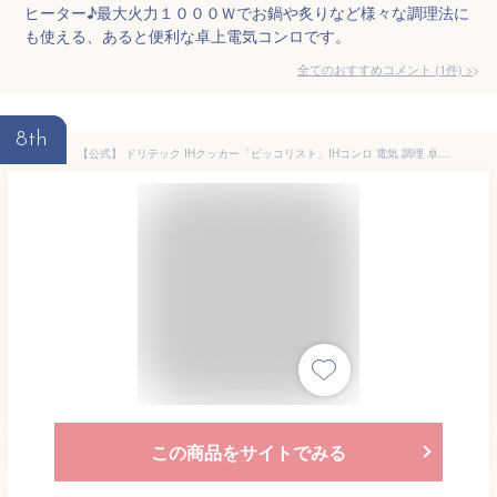
ヒーター♪最大火力１０００Ｗでお鍋や炙りなど様々な調理法に
も使える、あると便利な卓上電気コンロです。
全てのおすすめコメント
(
1
件)
>
8th
【公式】 ドリテック IHクッカー「ピッコリスト」IHコンロ 電気 調理 卓上 小型 200W 900W IHクッキングヒーター 6段階調節 アウトドア キャンプ 一人暮らし 車中泊 コンパクト おしゃれ ポータブル電源 災害 dretec DI-231
この商品をサイトでみる