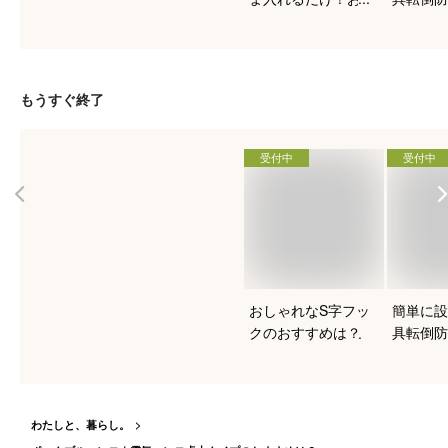
すめのヨーグルトメ
ート
ーカーは？
もうすぐ終了
受付中
受付中
おしゃれなS字フッ
簡単に設
クのおすすめは？
具転倒防
ート
わたしと、暮らし。