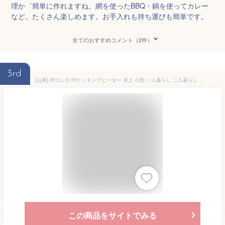
理か゛簡単に作れますね。網を使ったBBQ・鍋を使ってカレー
など。たくさん楽しめます。お手入れも持ち運びも簡単です。
全てのおすすめコメント（2件）
3rd
[山善] IHコンロ IHクッキングヒーター 卓上 小型 一人暮らし 二人暮らし 1400W 高火力 火力調整6段階 保温 IH調理器 マグネットプラグ仕様 ブラック YEN-S140(B)
この商品をサイトでみる