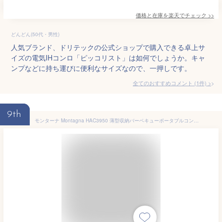
価格と在庫を
楽天
でチェック
>>
どんどん(50代・男性)
人気ブランド、ドリテックの公式ショップで購入できる卓上サ
イズの電気IHコンロ「ピッコリスト」は如何でしょうか。キャ
ンプなどに持ち運びに便利なサイズなので、一押しです。
全てのおすすめコメント
(
1
件)
>
9th
モンターナ Montagna HAC3950 薄型収納バーベキューポータブルコンロ 展開サイズ約幅41×奥行28×高さ20cm 焼き網付き 安定感 組立式 コンパクト BBQグリル アウトドア キャンプ