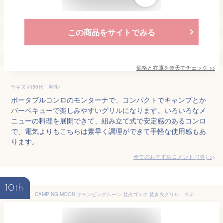
この商品をサイトでみる
価格と在庫を
楽天
でチェック
>>
ヤギヌマ(50代・男性)
ポータブルコンロのモンターナで、コンパクトでキャンプとか
バーベキューで楽しみやすいグリルになります。いろいろなメ
ニューの料理を展開できて、組み立て式で安定感のあるコンロ
で、電気よりもこちらは素早く調理ができて手軽な使用感もあ
ります。
全てのおすすめコメント
(
1
件)
>
10th
CAMPING MOON キャンピングムーン 焚火ゴトク 焚き火グリル ステンレス アイアンスタンド マルチスタンド 収納ケース付 MTG-TSDD ポータブルコンロ SALE