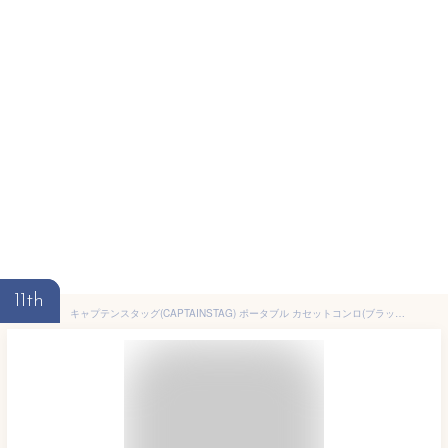
11th
キャプテンスタッグ(CAPTAINSTAG) ポータブル カセットコンロ(ブラック) UF-0028 | ブラック ポータブル コンロ バーベキュー アウトドア グリル 卓上 キャンプ 幅342 奥行270 高さ86mm パール金属 軽量 薄型