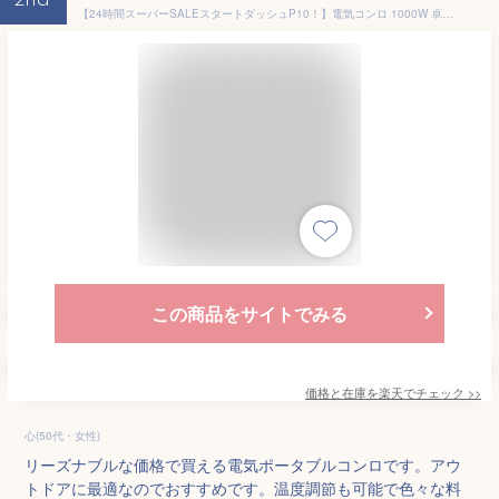
2nd
【24時間スーパーSALEスタートダッシュP10！】電気コンロ 1000W 卓上コンロ 家庭用 ihクッキングヒーター PSE認 ミニ電気ストーブ 卓上 電池焦げ付き防止 過熱保護 安全性 耐久性 操作簡単 高効率 持ち運び便利 業務用 オフィス 寮 コーヒーストーブ 5段階温度調節
この商品をサイトでみる
価格と在庫を
楽天
でチェック
>>
心(50代・女性)
リーズナブルな価格で買える電気ポータブルコンロです。アウ
トドアに最適なのでおすすめです。温度調節も可能で色々な料