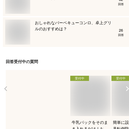
回答
おしゃれなバーベキューコンロ、卓上グリ
ルのおすすめは？
26
回答
回答受付中の質問
受付中
受付中
牛乳パックをそのま
簡単に設
ま入れるだけ！おす
具転倒防