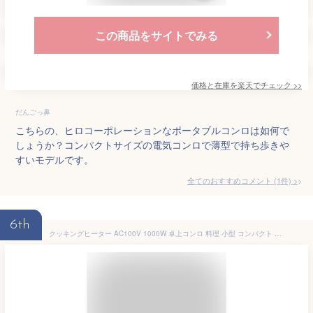
この商品をサイトでみる
価格と在庫を
楽天
でチェック
>>
だんごっ鼻
こちらの、ヒロコーポレーションなポータブルコンロは如何で
しょうか？コンパクトサイズの電気コンロで薄型で持ち歩きや
すいモデルです。
全てのおすすめコメント
(
1
件)
>
6th
クッキングヒーター AC100V 1000W 卓上コンロ 料理 小型 コンパクト 操作簡単 持ち運び アウトドア 過熱防止保護装置 直接加熱 ホワイト Modere HT-7578WH ヒロコーポレーション 【IHではありません】【送料無料】