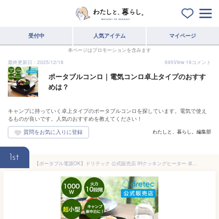
受付中
人気アイテム
マイページ
本ページはプロモーションを含みます
最終更新日：2025/12/18
695
View
19
コメント
ポータブルコンロ｜電気コンロ卓上タイプのおすす
めは？
キャンプに持っていく卓上タイプのポータブルコンロを探しています。電気で使え
るものが良いです。人気のおすすめを教えてください！
わたしと、暮らし。編集部
1st
【ポータブル電源OK】ドリテック 公式販売店 IHクッキングヒーター 卓上 DI-217 小型 IHコンロ 1口 ih 鍋 20.5cm×20.5cm おしゃれ 一人用 卓上コンロ 卓上鍋 新生活 1人 土鍋 フライパン 一口 100W 200W 低温調理