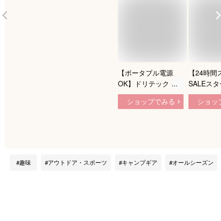
【ポータブル電源
【24時間
OK】ドリテック 公
SALEス
式販売店 IHクッキン
ュP10！
ショップでみる
ショッ
グヒーター 卓上 DI-
ロ 1000
217 小型 IHコンロ 1
ロ 家庭用 
口 ih 鍋
グヒーター
20.5cm×20.5cm お
ニ電気スト
しゃれ 一人用 卓上
電池焦げ付
コンロ 卓上鍋 新生
熱保護 安
趣味
アウトドア・スポーツ
キャンプギア
オールシーズン
活 1人 土鍋 フライパ
性 操作簡
ン 一口 100W 200W
持ち運び便
低温調理
オフィス 
ーストーブ
度調節