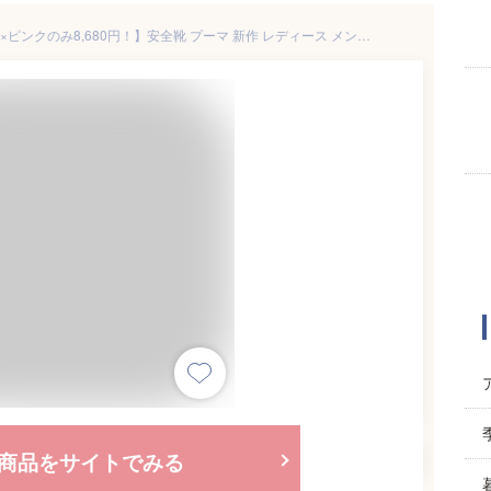
【ネイビーとキャメルとグレー×ピンクのみ8,680円！】安全靴 プーマ 新作 レディース メンズ 静電 ヘリテイジ エアツイストロー Heritage AIRTWIST 2.0 LOW 2024年 新作 スニーカー 紐靴 マイクロファイバー おしゃれ メンズ レディース 人気 建築 建設 運送 工場
商品をサイトでみる