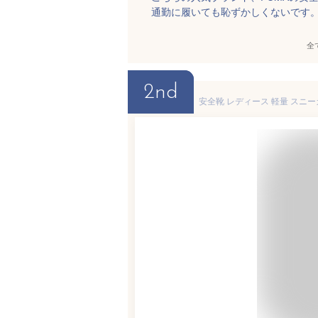
通勤に履いても恥ずかしくないです
全
2nd