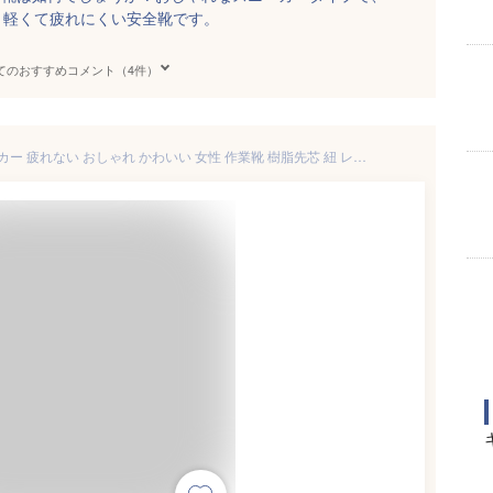
。軽くて疲れにくい安全靴です。
てのおすすめコメント（4件）
安全靴 レディース 軽量 スニーカー 疲れない おしゃれ かわいい 女性 作業靴 樹脂先芯 紐 レースアップ スニーカー エドウィン EDWIN ESL260B｜正規販売店