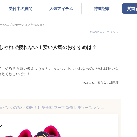
受付中の質問
人気アイテム
特集記事
質問
ージはプロモーションを含みます
124
View
20
コメント
しゃれで疲れない！安い人気のおすすめは？
で、そろそろ買い換えようかと。ちょっとおしゃれなものがあれば良いな
教えて欲しいです！
わたしと、暮らし。編集部
【ネイビーとキャメルとグレー×ピンクのみ8,680円！】 安全靴 プーマ 新作 レディース メンズ 静電 ヘリテイジ エアツイストロー Heritage AIRTWIST 2.0 LOW 2024年 新作 スニーカー 紐靴 マイクロファイバー おしゃれ メンズ レディース 人気 建築 建設 運送 工場