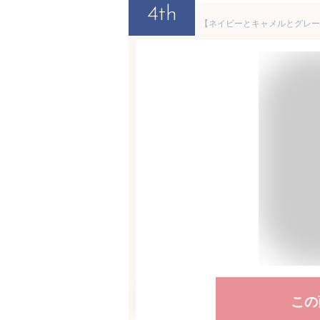
4th
この