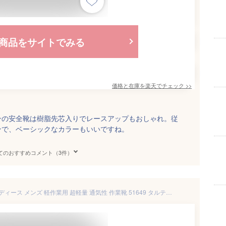
商品をサイトでみる
価格と在庫を
楽天
でチェック
>>
ンの安全靴は樹脂先芯入りでレースアップもおしゃれ。従
ンで、ベーシックなカラーもいいですね。
てのおすすめコメント（3件）
安全靴 スニーカー おしゃれ レディース メンズ 軽作業用 超軽量 通気性 作業靴 51649 タルテックス TULTEX 22.5cm-28cm