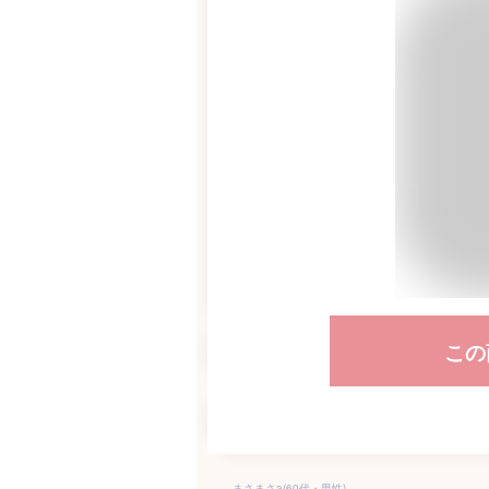
この
まさまさa(60代・男性)