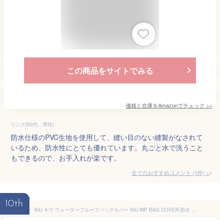
この商品をサイトでみる
価格と在庫を
Amazon
でチェック
>>
リンク(50代・男性)
防水仕様のPVC生地を使用して、縫い目のない縫製がなされて
いるため、防水性にとても優れています。丸ごと水で洗うこと
もできるので、お手入れが楽です。
全てのおすすめコメント
(
1
件)
>
10th
KiU キウ ウォータープルーフバッグカバー KiU WP BAG COVER 防水 撥水 トートバッグ エコバッグ 雨よけ 2way 巾着 パッカブル コンパクト おしゃれ ユニセックス メンズ レディース 男女兼用 スプラッシュカモフラ K444-509