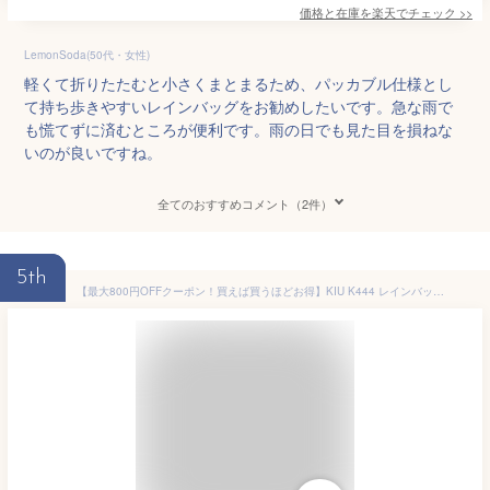
価格と在庫を
楽天
でチェック
>>
LemonSoda(50代・女性)
軽くて折りたたむと小さくまとまるため、パッカブル仕様とし
て持ち歩きやすいレインバッグをお勧めしたいです。急な雨で
も慌てずに済むところが便利です。雨の日でも見た目を損ねな
いのが良いですね。
全てのおすすめコメント（2件）
5th
【最大800円OFFクーポン！買えば買うほどお得】KIU K444 レインバッグカバー トートバッグ レインバッグ バッグカバー トートバック ショルダーバッグ エコバック 撥水加工 はっ水 ショッピングバッグ