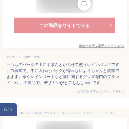
この商品をサイトでみる
価格と在庫を
楽天
でチェック
>>
ポルカドット(50代・女性)
いつものバッグの上にすぽんとかぶせて使うレインバッグです
。巾着式で、中に入れたバッグが濡れないようちゃんと調節で
きます。傘やレインコートなど雨に関するグッズ専門のブラン
ド「kiu」の製品で、デザインがとてもおしゃれです。
全てのおすすめコメント
(
1
件)
>
6th
AQUASCUTUM アクアスキュータム レインバッグ カバー トートバッグ サブ レディース 防水 撥水 雨よけ 汚れ防止 通勤 通学 クリーム グレー ネイビー ライトベージュ ベージュ レッド サックス ブルー イエロー コーラル 1AQ 49018 母の日