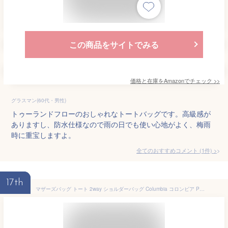
この商品をサイトでみる
価格と在庫を
Amazon
でチェック
>>
グラスマン(60代・男性)
トゥーランドフローのおしゃれなトートバッグです。高級感が
ありますし、防水仕様なので雨の日でも使い心地がよく、梅雨
時に重宝しますよ。
全てのおすすめコメント
(
1
件)
>
17th
マザーズバッグ トート 2way ショルダーバッグ Columbia コロンビア PU8730 レディース トートバッグ ママバッグ サブバッグ ペアレンツバッグ 撥水 防水 軽量 大容量 26L A4 斜めがけ ナイロン 肩掛け ブラック グレー シンプル 旅行 通勤 スポーツ ジム ポケットいっぱい