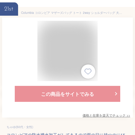
21st
Columbia コロンビア マザーズバッグ トート 2way ショルダーバッグ 大容量 軽量 撥水 防水 ナイロン 斜めがけ PU8730 トートバッグ レディース 26L A4 ママバッグ サブバッグ ペアレンツバッグ 肩掛け ポケットいっぱい ブラック グレー シンプル 旅行 通勤 スポーツ ジム
この商品をサイトでみる
価格と在庫を
楽天
でチェック
>>
ちゃゆ(50代・女性)
コロンビアの防水撥水加工がしてあるので雨の日に持つのにぴ