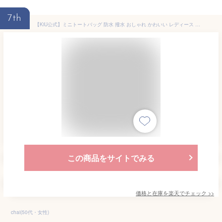
7th
【KiU公式】ミニトートバッグ 防水 撥水 おしゃれ かわいい レディース メンズ 2way ハンドバッグ ショルダーバッグ カジュアル 500ml ペットボトル ポケット ユニセックス 男女兼用 600D メール便対象
この商品をサイトでみる
価格と在庫を
楽天
でチェック
>>
chai(50代・女性)