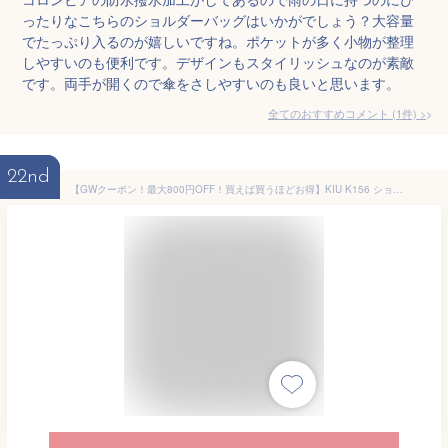
ったりなこちらのショルダーバッグはいかがでしょう？大容量
でたっぷり入るのが嬉しいですね。ポケットが多く小物が整理
しやすいのも便利です。デザインもスタイリッシュなのが素敵
です。両手が開くので傘をさしやすいのも良いと思います。
全てのおすすめコメント
(
1
件)
>
22nd
【GWクーポン！最大800円OFF！買えば買うほどお得】KIU K156 ショルダーバッグ 300D ボディバッグ フロントポケット ミニ レインバッグ 撥水 ユニセックス メンズ レディース 男女兼用 おしゃれ 2WAY 小さめ 防水 レオパード 豹柄 ヒョウ柄 カーキ 白