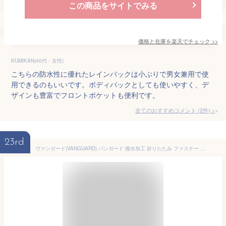
この商品をサイトでみる
価格と在庫を
楽天
でチェック
>>
KUMIKAN(40代・女性)
こちらの防水性に優れたレインバックは小ぶりで男女兼用で使
用できるのもいいです。ボディバックとしても使いやすく、デ
ザインも豊富でフロントポケットも便利です。
全てのおすすめコメント
(
2
件)
>
23rd
ヴァンガード(VANGUARD) バンガード 撥水加工 折りたたみ ファスナー トートバッグ (手のひら コンパクト になる 収納袋 付き) S 38×48.5×9.5ｃｍ レギュラー