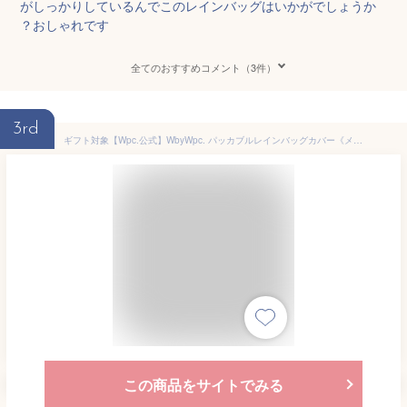
がしっかりしているんでこのレインバッグはいかがでしょうか
？おしゃれです
全てのおすすめコメント（3件）
3rd
ギフト対象【Wpc.公式】WbyWpc. パッカブルレインバッグカバー《メール便対象》【撥水＆防水加工生地 レディース 女性 マチあり 大きい開け口 収納力バツグン エコバッグ トートバッグ サブバッグ コンパクト収納 折りたたみ おしゃれ】
この商品をサイトでみる