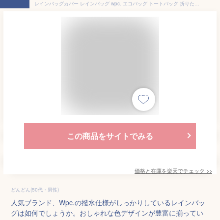
レインバッグカバー レインバッグ wpc. エコバッグ トートバッグ 折りたたみ コンパクト 大容量 マチ広 おしゃれ サブバッグ はっ水 バッグ 保護 かわいい パッカブル 撥水 通勤 通学 自転車 レディース 雨具 雨よけ 晴雨兼用 北欧 バッグカバー ショッピング 買い物バッグ
この商品をサイトでみる
価格と在庫を
楽天
でチェック
>>
どんどん(50代・男性)
人気ブランド、Wpc.の撥水仕様がしっかりしているレインバッ
グは如何でしょうか。おしゃれな色デザインが豊富に揃ってい