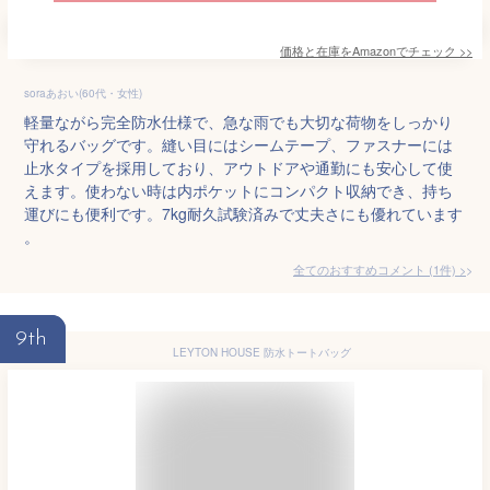
価格と在庫を
Amazon
でチェック
>>
soraあおい(60代・女性)
軽量ながら完全防水仕様で、急な雨でも大切な荷物をしっかり
守れるバッグです。縫い目にはシームテープ、ファスナーには
止水タイプを採用しており、アウトドアや通勤にも安心して使
えます。使わない時は内ポケットにコンパクト収納でき、持ち
運びにも便利です。7kg耐久試験済みで丈夫さにも優れています
。
全てのおすすめコメント
(
1
件)
>
9th
LEYTON HOUSE 防水トートバッグ