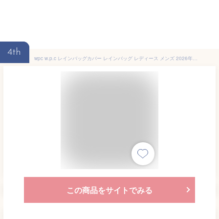
4th
wpc w.p.c レインバッグカバー レインバッグ レディース メンズ 2026年春夏新作 エコバック サブバッグ トートバック パッカブル 雨具 撥水 防水 かわいい おしゃれ 折りたたみ コンパクト ブランド RBC01 [CP発送]
この商品をサイトでみる