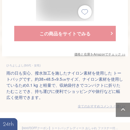
この商品をサイトでみる
価格と在庫を
Amazon
でチェック
>>
ひろよしよし(50代・女性)
雨の日も安心、撥水加工を施したナイロン素材を使用した トー
トバッグです。約38×48.5×9.5㎝サイズ、ナイロン素材を使用し
ているため0.1 kg と軽量で、収納袋付きでコンパクトに折りた
たむことでき、持ち運びに便利でショッピングや旅行などに幅
広く使用できます。
全てのおすすめコメント
(
1
件)
>
24th
【600円OFFクーポン】トートバッグ レディース おしゃれ ファスナー付き a4対応 大容量 PUレザー カラー 防水 自立 大きめ 切り替え色 ショルダーバッグ 通勤バッグ 鞄女性用 3点セット 通勤 旅行 ビジネス 入学式 誕生日 プレゼント 母の日 卒業式