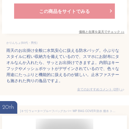
この商品をサイトでみる
価格と在庫を
楽天
でチェック
>>
かりんちょ(50代・男性)
雨天のお出掛け全般に水気安心に扱える防水バッグ。小ぶりな
スタイルに程い収納力を備えているので、スマホにお財布にタ
オルなんか入れたら、サッとお出掛けできますよ。内部はキー
フックやメッシュポケットがデザインされているので、色々な
用途にたっぷりと機能的に扱えるのが嬉しい。止水ファスナー
も施された拘りの逸品ですよ。
全てのおすすめコメント
(
2
件)
>
20th
[キウ] ウォータープルーフバッグカバー WP BAG COVER 防水 撥水 トートバッグ エコバッグ 雨よけ 2way 巾着 パッカブル コンパクト おしゃれ ユニセックス メンズ レディース 男女兼用 サーモグラフィーBE K444-399