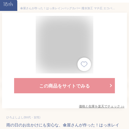
18th
傘屋さんが作った！はっ水レインバッグカバー 撥水加工 マチ広 エコバッグ トートバッグ ショッピングバッグ サブバッグ 買い物袋 かばん 鞄 レディース 折りたたみ コンパクト 収納 通勤 通学 LIEBEN-3860 【メール便】[M便 1/1]
この商品をサイトでみる
価格と在庫を
楽天
でチェック
>>
ひろよしよし(50代・女性)
雨の日のお出かけにも安心な、傘屋さんが作った！はっ水レイ