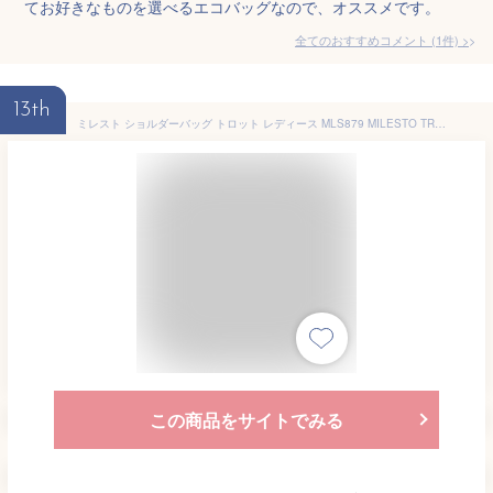
てお好きなものを選べるエコバッグなので、オススメです。
全てのおすすめコメント
(
1
件)
>
13th
ミレスト ショルダーバッグ トロット レディース MLS879 MILESTO TROT｜ボディバッグ 2WAY 撥水 防水 軽量 ななめ掛け 大容量 シンプル[PO10][防災グッズ][即日発送]
この商品をサイトでみる