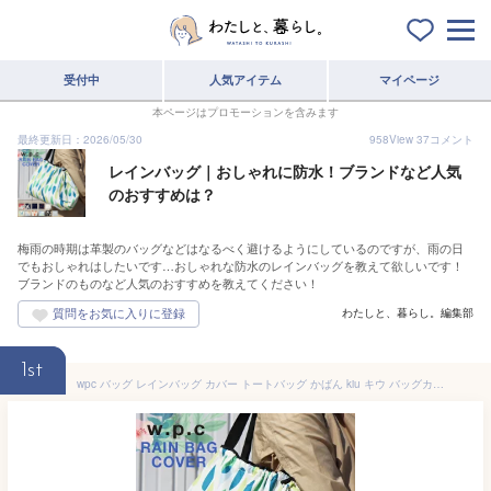
受付中
人気アイテム
マイページ
本ページはプロモーションを含みます
最終更新日：2026/05/30
958
View
37
コメント
レインバッグ｜おしゃれに防水！ブランドなど人気
のおすすめは？
梅雨の時期は革製のバッグなどはなるべく避けるようにしているのですが、雨の日
でもおしゃれはしたいです…おしゃれな防水のレインバッグを教えて欲しいです！
ブランドのものなど人気のおすすめを教えてください！
わたしと、暮らし。編集部
1st
wpc バッグ レインバッグ カバー トートバッグ かばん kiu キウ バッグカバー レディース メンズ ウォータープルーフ 2025年春夏新作 パッカブル エコバッグ 折りたたみ コンパクト 丈夫 大きめ 防水 撥水 通勤 通学 おしゃれ かわいい ブランド