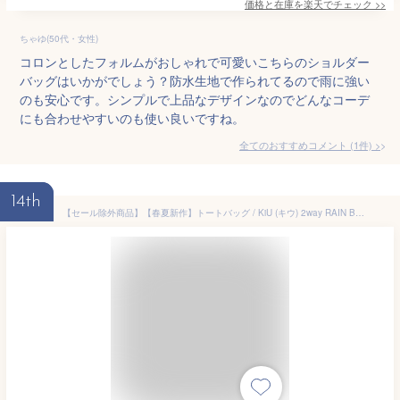
価格と在庫を
楽天
でチェック
>>
ちゃゆ(50代・女性)
コロンとしたフォルムがおしゃれで可愛いこちらのショルダー
バッグはいかがでしょう？防水生地で作られてるので雨に強い
のも安心です。シンプルで上品なデザインなのでどんなコーデ
にも合わせやすいのも使い良いですね。
全てのおすすめコメント
(
1
件)
>
14th
【セール除外商品】【春夏新作】トートバッグ / KiU (キウ) 2way RAIN BAG COVER レインバッグカバー (10色) レインバックカバー 撥水バック 撥水 レイン バッグ カバー トート レインバック レインバッグ レディース トートバック 雨の日 おしゃれ 晴雨兼用 梅雨