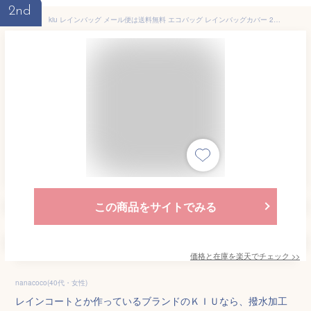
2nd
kiu レインバッグ メール便は送料無料 エコバッグ レインバッグカバー 2way キウ トート wpc w.p.c ワールドパーティー 雨の日用 自転車通学 体操服入れ プールバッグ 巾着 折りたたみ おしゃれ 撥水 サブバッグ 買い物袋 パッカブル ショッピングバッグ
この商品をサイトでみる
価格と在庫を
楽天
でチェック
>>
nanacoco(40代・女性)
レインコートとか作っているブランドのＫＩＵなら、撥水加工