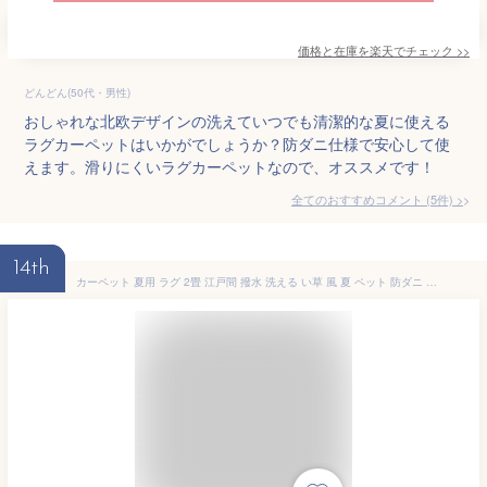
価格と在庫を
楽天
でチェック
>>
どんどん(50代・男性)
おしゃれな北欧デザインの洗えていつでも清潔的な夏に使える
ラグカーペットはいかがでしょうか？防ダニ仕様で安心して使
えます。滑りにくいラグカーペットなので、オススメです！
全てのおすすめコメント
(
5
件)
>
14th
カーペット 夏用 ラグ 2畳 江戸間 撥水 洗える い草 風 夏 ペット 防ダニ 日本製 正方形 絨毯 ラグマット 洗えるラグ ござ 国産 和室 ダイニング おしゃれ ダイニングラグ 年中 オールシーズン 薄手 リビング ゴザ マット ポリプロピレン センターラグ 拭ける 和風