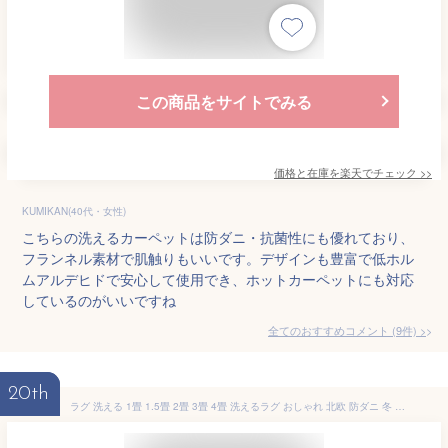
この商品をサイトでみる
価格と在庫を
楽天
でチェック
>>
KUMIKAN(40代・女性)
こちらの洗えるカーペットは防ダニ・抗菌性にも優れており、
フランネル素材で肌触りもいいです。デザインも豊富で低ホル
ムアルデヒドで安心して使用でき、ホットカーペットにも対応
しているのがいいですね
全てのおすすめコメント
(
9
件)
>
20th
ラグ 洗える 1畳 1.5畳 2畳 3畳 4畳 洗えるラグ おしゃれ 北欧 防ダニ 冬 床暖房対応 オールシーズン 滑り止め マット ラグマット カーペット ラグカーペット センターラグ 正方形 長方形 ホットカーペット対応 絨毯 A703