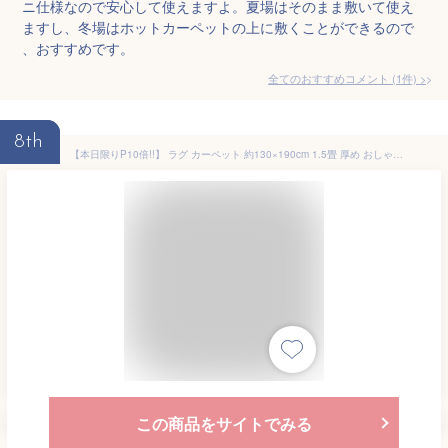
ニ仕様なので安心して使えますよ。夏場はそのまま敷いて使え
ますし、冬場はホットカーペットの上に敷くことができるので
、おすすめです。
全てのおすすめコメント
(
1
件)
>
8th
【本日限りP10倍!!】 ラグ カーペット 約130×190cm 1.5畳 厚め おしゃれ 洗える 抗菌 防臭 防ダニ カーペット 1.5帖 遮音 フランネル コーデュロイ ラグマット かわいい 滑り止め 無地 北欧 長方形 くすみカラー ニュアンスカラー ホットカーペット対応
この商品をサイトでみる