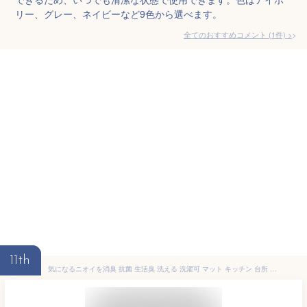
リー、グレー、ネイビーなど9色から選べます。
全てのおすすめコメント
(
1
件)
>
11th
気になるニオイを消臭 抗菌 生活臭 洗える 洗濯可 マット キッチン 台所 60×180 防ダニ カーペット 日本製 滑り止め 遊び毛防止 ブロック調 長方形 北欧 ベッドサイド ラグマット 春夏秋冬用 プラック【aw】