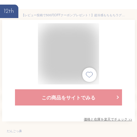
12th
【レビュー投稿で500円OFFクーポンプレゼント！】超冷感もちもちラグ 接触冷感で暑い夏も快適な日常を もちもちで柔らかな肌触り 通気性抜群 防ダニ 滑り止め 洗濯機で丸洗い可能 裏面に滑り止め加工あり ラグマット 冷感ラグ ひんやりマット 冷感マット 冷却マット
この商品をサイトでみる
価格と在庫を
楽天
でチェック
>>
だんごっ鼻