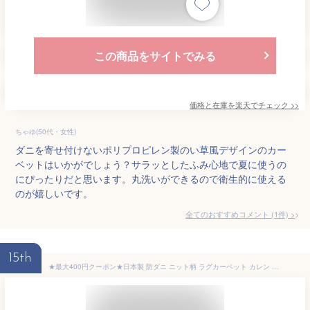
この商品をサイトでみる
価格と在庫を
楽天
でチェック
>>
ちゃゆ(50代・女性)
ダニを寄せ付けないポリプロピレン製のい草風デザインのカー
ベットはいかがでしょう？サラッとしたふみ心地で夏に使うの
にぴったりだと思います。丸洗いができるので衛生的に使える
のが嬉しいです。
全てのおすすめコメント
(
1
件)
>
15th
★最大400円クーポン★日本製 防ダニ ニット柄 ラグカーペット カレン 長方形 130×185cm 洗える ラグマット 洗濯 絨毯 マット じゅうたん 柄 ホットカーペット対応 床暖対応 子供部屋 リビング 子供 オシャレ おしゃれ/一人 北欧 モダン デザイン シンプル 人気 おすすめ