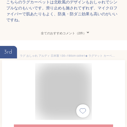
こちらのラグカーペットは北欧風のデザインもおしゃれでシン
プルなのもいいです。滑り止めも施されてずれず、マイクロフ
ァイバーで肌あたりもよく、防臭・防ダニ効果も高いのがいい
ですね。
全てのおすすめコメント（2件）
3rd
ラグ おしゃれ アルディ 日本製 130×190cm colne1◆ ラグマット カーペット じゅうたん コルネ ホットカーペット対応 床暖房対応 耐熱 洗濯機 洗える 防ダニ 滑り止め 北欧 ナチュラル シンプル ボーダー コットン 綿 国産