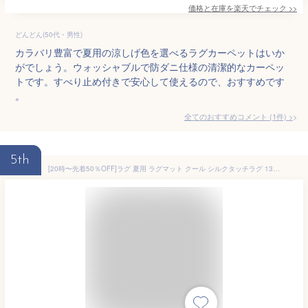
価格と在庫を
楽天
でチェック
>>
どんどん(50代・男性)
カラバリ豊富で夏用の涼しげ色を選べるラグカーペットはいか
がでしょう。ウォッシャブルで防ダニ仕様の清潔的なカーペッ
トです。すべり止め付きで安心して使えるので、おすすめです
。
全てのおすすめコメント
(
1
件)
>
5th
[20時〜先着50％OFF]ラグ 夏用 ラグマット クール シルクタッチラグ 130×185cm 185×185cm 185×235cm カーペット シルクタッチシリーズ 接触冷感 抗菌 防臭 防ダニ やわらか 手洗い可 フローリング クール仕様 節約 冷感 ひんやり 洗える 正方形 長方形[cp10]