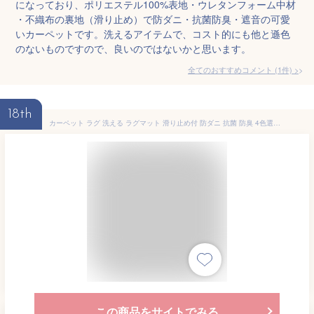
になっており、ポリエステル100%表地・ウレタンフォーム中材
・不織布の裏地（滑り止め）で防ダニ・抗菌防臭・遮音の可愛
いカーペットです。洗えるアイテムで、コスト的にも他と遜色
のないものですので、良いのではないかと思います。
全てのおすすめコメント
(
1
件)
>
18th
カーペット ラグ 洗える ラグマット 滑り止め付 防ダニ 抗菌 防臭 4色選べる 1年中使えるタイプ 北欧 ふわっと手触り 優しいフランネルラグ 絨毯 折り畳み (120x160cm, 無地 アイボリー)
この商品をサイトでみる