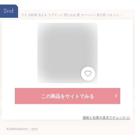
2nd
ラグ 北欧風 洗える ラグマット 滑り止め 夏 カーペット 長方形 ジオメトリ柄 オシャレ シンプル 折り畳み 絨毯 薄型 マイクロファイバー ホットカーペット対応 リビング お手入れ簡単 防臭 防ダニ 防音 オールシーズン RaogtCYU
この商品をサイトでみる
価格と在庫を
楽天
でチェック
>>
KUMIKAN(40代・女性)