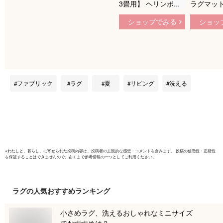
3畳用】 ヘリンボン
ラグマット
カーペット 3畳 防ダ
夏 カーペ
ショップでみる
ショッ
ニ 抗菌 折りたたみ
形 ジオメ
カーペット 江戸間3
シャレ シ
畳 （約
り畳み 絨
176×261cm） 防ダ
イクロファ
ニ 国産 日本製 おし
ットカー
ゃれ 抗菌 じゅうた
リビング 
ファブリック
ラグ
夏
リビング
洗える
ん ラグ 3帖 176×261
単 防臭 
絨毯 ホットカーペッ
オールシ
ト対応 折りたたみ
RaogtCY
※
わたしと、暮らし。
に寄せられた投稿内容は、投稿者の主観的な感想・コメントを含みます。 投稿の信憑性・正確性
を保証することはできませんので、あくまで参考情報の一つとしてご利用ください。
ラグ
の人気おすすめランキング
小さめラグ、洗えるおしゃれなミニサイズ
でおすすめは？