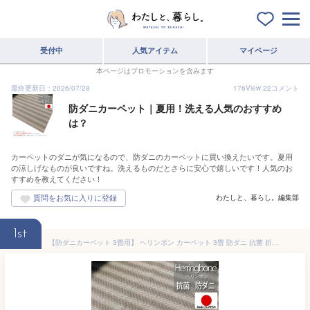
受付中
人気アイテム
マイページ
本ページはプロモーションを含みます
最終更新日：2026/07/28
176
View
22
コメント
防ダニカーペット｜夏用！洗える人気のおすすめ
は？
カーペットのダニが気になるので、防ダニのカーペットに買い換えたいです。夏用
の涼しげなものが良いですね。洗えるものだとさらに安心で嬉しいです！人気のお
すすめを教えてください！
わたしと、暮らし。編集部
1st
【防ダニカーペット 3畳用】 ヘリンボン カーペット 3畳 防ダニ 抗菌 折りたたみカーペット 江戸間3畳 （約176×261cm） 防ダニ 国産 日本製 おしゃれ 抗菌 じゅうたん ラグ 3帖 176×261 絨毯 ホットカーペット対応 折りたたみ