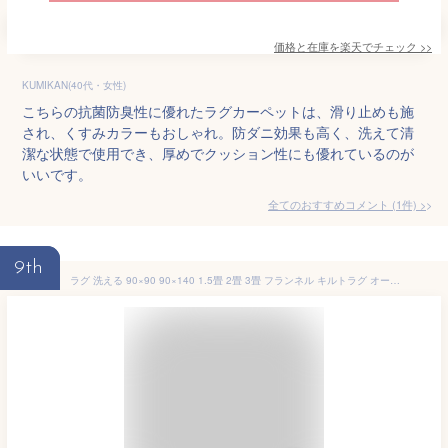
価格と在庫を
楽天
でチェック
>>
KUMIKAN(40代・女性)
こちらの抗菌防臭性に優れたラグカーペットは、滑り止めも施
され、くすみカラーもおしゃれ。防ダニ効果も高く、洗えて清
潔な状態で使用でき、厚めでクッション性にも優れているのが
いいです。
全てのおすすめコメント
(
1
件)
>
9th
ラグ 洗える 90×90 90×140 1.5畳 2畳 3畳 フランネル キルトラグ オールシーズン 北欧 おしゃれ 防ダニ 滑止め付 洗えるラグ ホットカーペット対応 床暖房対応 夏 冬 マット ラグマット カーペット ラグカーペット 絨毯 23A115