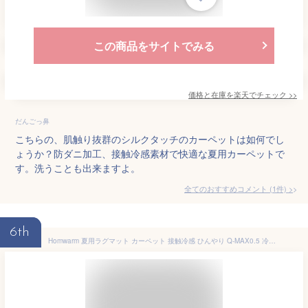
この商品をサイトでみる
価格と在庫を
楽天
でチェック
>>
だんごっ鼻
こちらの、肌触り抜群のシルクタッチのカーペットは如何でし
ょうか？防ダニ加工、接触冷感素材で快適な夏用カーペットで
す。洗うことも出来ますよ。
全てのおすすめコメント
(
1
件)
>
6th
Homwarm 夏用ラグマット カーペット 接触冷感 ひんやり Q-MAX0.5 冷感持続 節電対策 ラグ 吸湿速乾 通気性 抗菌 防臭 防ダニ 防音 滑り止め付 洗える (ライトグレー, 135×185cm)