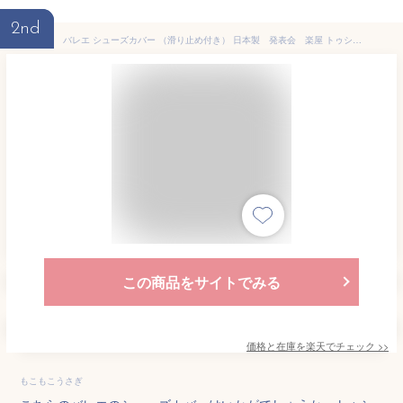
2nd
バレエ シューズカバー （滑り止め付き） 日本製 発表会 楽屋 トゥシューズカバー タイツが汚れない 滑らない オーバーソックス バレエ用品 舞台裏 日本製 国産 楽屋用品 リハーサル 子供 キッズ バレエシューズカバー 靴下 本番 子ども
この商品をサイトでみる
価格と在庫を
楽天
でチェック
>>
もこもこうさぎ