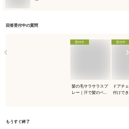
回答受付中の質問
受付中
受付中
髪の毛サラサラスプ
ドアチェ
レー｜汗で髪のベタ
付けでき
つきに！市販のヘア
錠、穴あ
スプレーでおすすめ
貸でも使
はどれ？
め商品は
もうすぐ終了