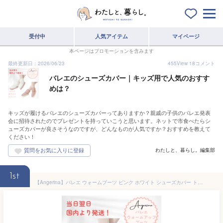
受付中
人気アイテム
マイページ
本ページはプロモーションを含みます
最終更新日：2026/06/23
455
View
18
コメント
バレエのシューズカバー｜キッズ用で人気のおすす
めは？
キッズが履けるバレエのシューズカバーってありますか？親戚の子供のバレエ発表
会に招待されたのでプレゼントを持っていこうと思います。ネットで市食べたらシ
ューズカバーが良さそうなのですが、どんなものが人気ですか？おすすめを教えて
ください！
わたしと、暮らし。編集部
1st
【Angerina】バレエ ウォームブーツ ピンク ホワイト シューズカバー トウシューズカバー 暖かいブーツ ウォームアップ シューズ ウォームアップブーツ 子供 キッズ 大人 バレエブーツ 防寒 トウシューズ レッスン プレゼント あったか 男女兼用