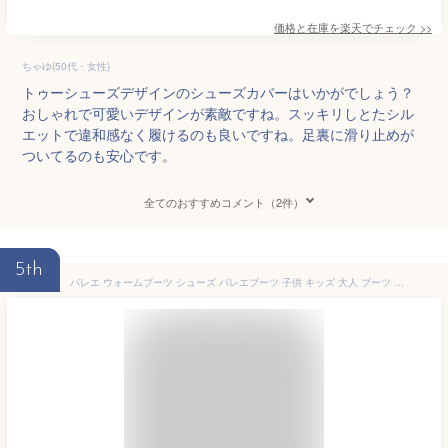
価格と在庫を
楽天
でチェック
>>
ちゃゆ(50代・女性)
トゥーシューズデザインのシューズカバーはいかがでしょう？
おしゃれで可愛いデザインが素敵ですね。スッキリしとたシル
エットで違和感なく履けるのも良いですね。足裏に滑り止めが
ついてるのも安心です。
全てのおすすめコメント（2件）
5th
バレエ ウォームブーツ シューズ バレエブーツ 子供 キッズ 大人 ブーツ ウォームアップシューズ あったか ショート シューズカバー バレエシューズ ダンスシューズ ジュニア 男女兼用 男の子 女の子 メンズ レディース 防寒 バレエ用品 室内履き 綿靴 ギフト 19-26.5cm