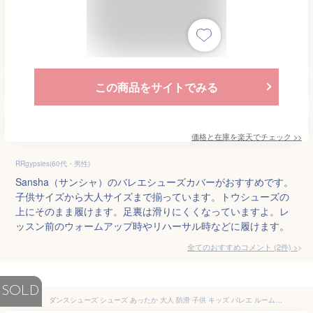
この商品をサイトでみる
価格と在庫を
楽天
でチェック
>>
RRgypsies(60代・男性)
Sansha（サンシャ）のバレエシューズカバーがおすすめです。
子供サイズから大人サイズまで揃っています。トウシューズの
上にそのまま履けます。足裏は滑りにくくなっていますよ。レ
ッスン前のウォームアップ時やリハーサル時などに履けます。
全てのおすすめコメント
(
2
件)
>
SOLD
ダンスシューズ シューズ あったか 大人 防滑 子供 キッズ バレエ ルームシューズ バレエ用品 シューズカバー 室内履き ブーツ 男女兼用 滑り止め加工 通気性 足底クッション ファーライニング 撥水加工 ワイド幅 幅広設計 練習用 可愛い クリスマスプレゼント