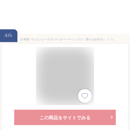
4th
日本製 バレエシューズカバー オーバーソックス（滑り止め付き） くつ下 子供 キッズ ジュニア 大人 練習 発表会 バレエ雑貨 バレエ用品 ピンク 紫 バレエ ソックス シューズカバー オーバーシューズ かわいい 子ども 用 靴下 本番 楽屋 イーバレリーナ バレエ
この商品をサイトでみる