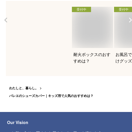
受付中
受付中
耐火ボックスのおす
お風呂で
すめは？
けグッズ
は？
わたしと、暮らし。
バレエのシューズカバー｜キッズ用で人気のおすすめは？
Our Vision