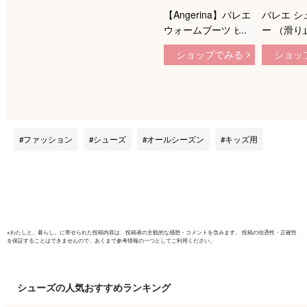
【Angerina】バレエ
バレエ シ
ウォームブーツ ピン
ー （滑り
ク ホワイト シュー
日本製 
ショップでみる
ショッ
ズカバー トウシュー
屋 トゥシ
ズカバー 暖かいブー
ー タイ
ツ ウォームアップ
い 滑らな
シューズ ウォームア
ーソックス
ップブーツ 子供 キ
品 舞台裏
ッズ 大人 バレエブ
産 楽屋用
ファッション
シューズ
オールシーズン
キッズ用
ーツ 防寒 トウシュ
サル 子供
ーズ レッスン プレ
レエシュ
ゼント あったか 男
靴下 本番
女兼用
※
わたしと、暮らし。
に寄せられた投稿内容は、投稿者の主観的な感想・コメントを含みます。 投稿の信憑性・正確性
を保証することはできませんので、あくまで参考情報の一つとしてご利用ください。
シューズ
の人気おすすめランキング