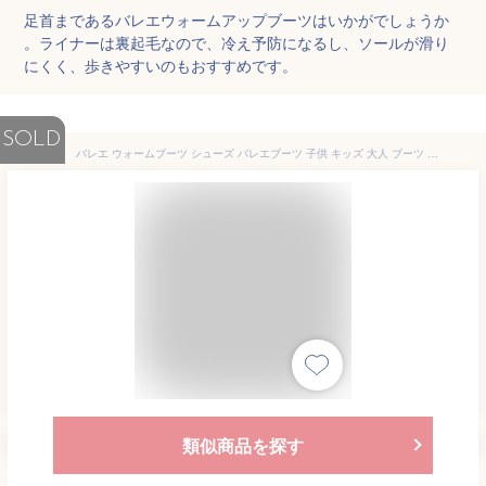
足首まであるバレエウォームアップブーツはいかがでしょうか
。ライナーは裏起毛なので、冷え予防になるし、ソールが滑り
にくく、歩きやすいのもおすすめです。
SOLD
バレエ ウォームブーツ シューズ バレエブーツ 子供 キッズ 大人 ブーツ ウォームアップシューズ あったか ショート シューズカバー バレエシューズ ダンスシューズ ジュニア 男女兼用 男の子 女の子 メンズ レディース 防寒 バレエ用品 室内履き 綿靴 ギフト 19-26.5cm
類似商品を探す