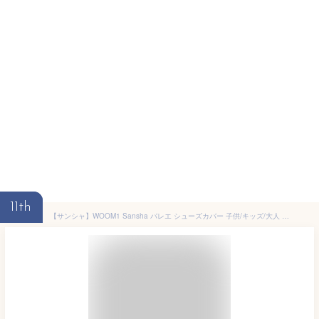
11th
【サンシャ】WOOM1 Sansha バレエ シューズカバー 子供/キッズ/大人 バレエシューズ キッズ ウォームアップシューズ バレエブーツ 黒/紫/グレー/ピンク 防寒 バレリーナ バレエトウシューズ 衣装 レッスン着 バレエ雑貨 プレゼント