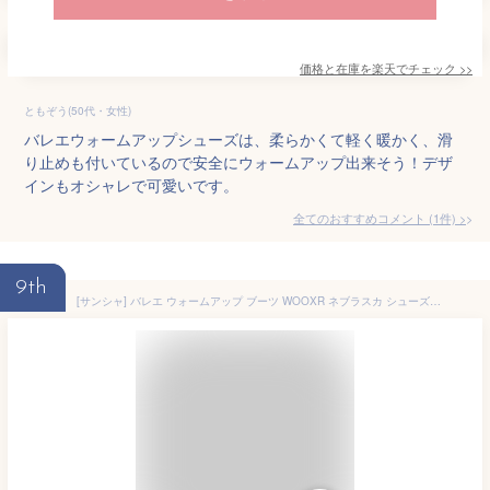
価格と在庫を
楽天
でチェック
>>
ともぞう(50代・女性)
バレエウォームアップシューズは、柔らかくて軽く暖かく、滑
り止めも付いているので安全にウォームアップ出来そう！デザ
インもオシャレで可愛いです。
全てのおすすめコメント
(
1
件)
>
9th
[サンシャ] バレエ ウォームアップ ブーツ WOOXR ネブラスカ シューズカバー 楽屋用ブーツ 子供・ジュニア・大人【フラワー -5(24.0-25.0)】