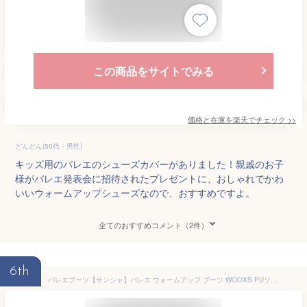
この商品をサイトでみる
価格と在庫を
楽天
でチェック
>>
どんどん(50代・男性)
キッズ用のバレエのシューズカバーがありました！親戚のお子
様がバレエ発表会に招待されたプレゼントに、おしゃれでかわ
いいウォームアップシューズなので、おすすめですよ。
全てのおすすめコメント（2件）
6th
バレエブーツ【サンシャ】バレエ ウォームアップ ブーツ WOOXS PUソール シューズカバー 楽屋用ブーツ 子供 キッズ ジュニア 大人 ブーティー おしゃれ あったか 防寒 けが防止 パステル カラー レッスン 練習 舞台 発表会 コンクール リハーサル 足元 暖かい ピンク 紫