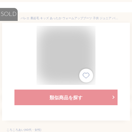
SOLD
バレエ 裏起毛 キッズ あったか ウォームアップブーツ 子供 ジュニア バレエブーツ ブーツ ウォームアップシューズ バレエシューズ ダンスシューズ 19～26.5cm 大人 防寒 バレエ用品 舞台 ステージ 発表会 室内履き
類似商品を探す
ころころあい(40代・女性)