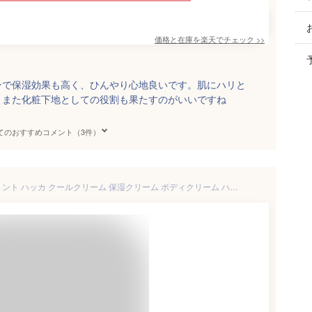
価格と在庫を
楽天
でチェック
>>
ンで保湿効果も高く、ひんやり心地良いです。肌にハリと
。また化粧下地としての役割も果たすのがいいですね
てのおすすめコメント（3件）
ミントクリーム 20g 馬油入りミント ハッカ クールクリーム 保湿クリーム ボディクリーム ハンドクリーム ひんやり 清涼感 爽快 乾燥 虫除けにも