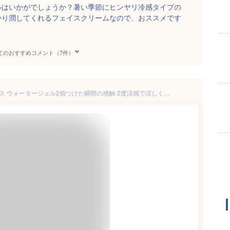
ルはいかがでしょうか？暑い季節にヒンヤリ冷感タイプの
かり潤してくれるフェイスクリームなので、おススメです
てのおすすめコメント（7件）
11時まで即日♪暑春にコモエース ウォータージェル2個つけた瞬間の感触-2度涼感で涼しくケア汗のべたつき日焼けのほてりにいつものケアにプラスワンするだけ毛穴くすみごわつきの冬肌悩みケアに顔以外の首デコルテにもマルチに冷感剤メントールハッカ油等不使用