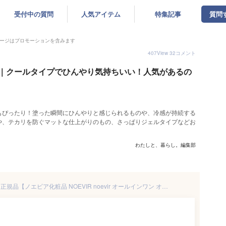
受付中の質問
人気アイテム
特集記事
質問
ージはプロモーションを含みます
407
View
32
コメント
｜クールタイプでひんやり気持ちいい！人気があるの
もぴったり！塗った瞬間にひんやりと感じられるものや、冷感が持続する
や、テカリを防ぐマットな仕上がりのもの、さっぱりジェルタイプなどお
わたしと、暮らし。編集部
ノエビア クールゲル 120g 国内正規品【ノエビア化粧品 NOEVIR noevir オールインワン オールインワン保湿ゲル 冷感コラーゲンゲル 化粧水 乳液 クリーム 美容液 化粧下地】