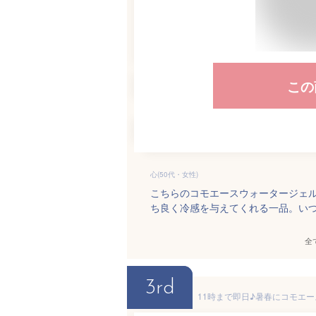
この
心(50代・女性)
こちらのコモエースウォータージェ
ち良く冷感を与えてくれる一品。いつ
全
3rd