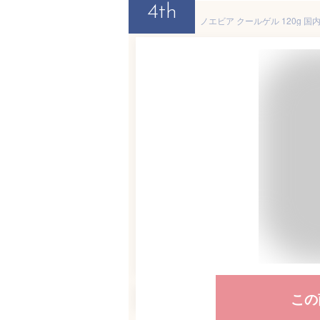
4th
この