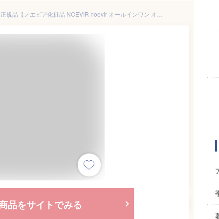
ノエビア クールゲル 120g 国内正規品【ノエビア化粧品 NOEVIR noevir オールインワン オールインワン保湿ゲル 冷感コラーゲンゲル 化粧水 乳液 クリーム 美容液 化粧下地】
商品をサイトでみる