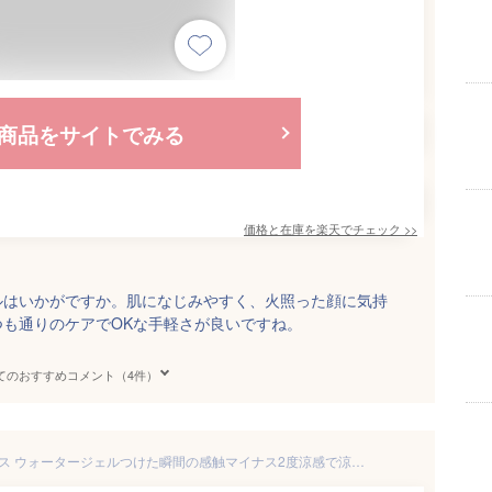
商品をサイトでみる
価格と在庫を
楽天
でチェック
>>
ルはいかがですか。肌になじみやすく、火照った顔に気持
も通りのケアでOKな手軽さが良いですね。
てのおすすめコメント（4件）
11時まで即日♪暑春にコモエース ウォータージェルつけた瞬間の感触マイナス2度涼感で涼しくケア汗のべたつき日焼けのほてりにいつものケアにプラスワンするだけ毛穴くすみごわつきの冬肌悩みケアに顔以外の首デコルテにもマルチに冷感剤メントールハッカ油等不使用