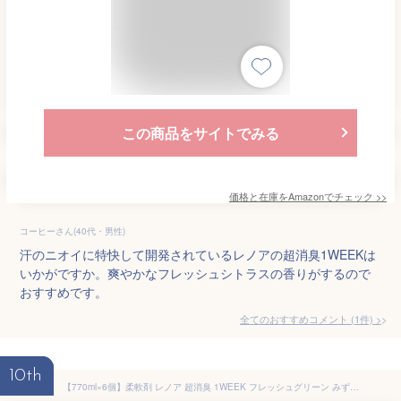
この商品をサイトでみる
価格と在庫を
Amazon
でチェック
>>
コーヒーさん(40代・男性)
汗のニオイに特快して開発されているレノアの超消臭1WEEKは
いかがですか。爽やかなフレッシュシトラスの香りがするので
おすすめです。
全てのおすすめコメント
(
1
件)
>
10th
【770ml×6個】柔軟剤 レノア 超消臭 1WEEK フレッシュグリーン みずみずしく香る 夜干 汗 ニオイ 生乾き臭 体臭 消臭成分