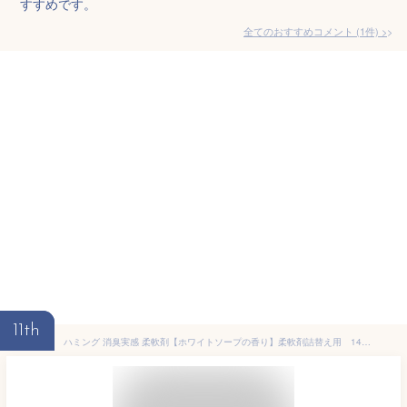
すすめです。
全てのおすすめコメント
(
1
件)
>
11th
ハミング 消臭実感 柔軟剤【ホワイトソープの香り】柔軟剤詰替え用 1470g(大容量）