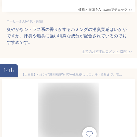
価格と在庫を
Amazon
でチェック
>>
コーヒーさん(40代・男性)
爽やかなシトラス系の香りがするハミングの消臭実感はいかが
ですか。汗臭や脂臭に強い特殊な成分が配合されているのでお
すすめです。
全てのおすすめコメント
(
2
件)
>
14th
【大容量】ハミング消臭実感Wパワー柔軟剤しつこい汗・脂臭まで、着用中ず~っと無限消臭ハーバルデオサボンの香り詰替え2000ML