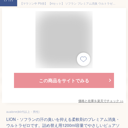
17th
【マラソン中 P5倍】 【4セット】 ソフラン プレミアム消臭 ウルトラゼロ つめかえ用特大 1200ml 詰替え 柔軟剤 ニオイ 部屋干し 衣類 洋服 洗濯 洗剤 防臭 汗臭 赤ちゃん ベビー LION ライオン
この商品をサイトでみる
価格と在庫を
楽天
でチェック
>>
aualone(80代以上・男性)
LION・ソフランの汗の臭いを抑える柔軟剤のプレミアム消臭・
ウルトラゼロです。詰め替え用1200ml容量でやさしいピュアソ