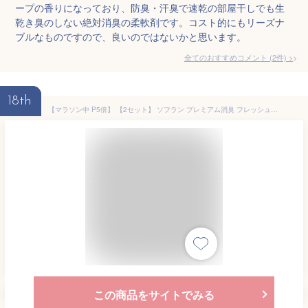
ープの香りになっており、防臭・汗臭で速乾の部屋干しでも生
乾き臭のしない絶対消臭の柔軟剤です。コスト的にもリーズナ
ブルなものですので、良いのではないかと思います。
全てのおすすめコメント
(
2
件)
>
18th
【マラソン中 P5倍】 【2セット】 ソフラン プレミアム消臭 フレッシュグリーンアロマの香り つめかえ用特大 1260ml 詰替え 柔軟剤 ニオイ 部屋干し 衣類 洋服 洗濯 洗剤 防臭 汗臭 赤ちゃん ベビー LION ライオン
この商品をサイトでみる