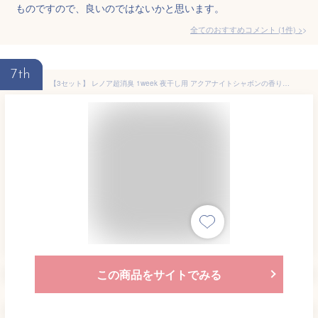
ものですので、良いのではないかと思います。
全てのおすすめコメント
(
1
件)
>
7th
【3セット】 レノア超消臭 1week 夜干し用 アクアナイトシャボンの香り つめかえ用 超特大サイズ 1380ml柔軟剤 P&G 洗濯 衣料用 シーツ 枕カバー パジャマ 汗 臭い フローラル 放置臭 花粉 におい 消臭 フレッシュ 生乾き臭 部屋干し
この商品をサイトでみる