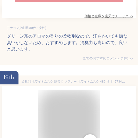
価格と在庫を
楽天
でチェック
>>
アナコンダ山田(30代・女性)
グリーン系のアロマの香りの柔軟剤なので、汗をかいても嫌な
臭いがしないため、おすすめします。消臭力も高いので、良い
と思います。
全てのおすすめコメント
(
1
件)
>
19th
柔軟剤 ホワイトムスク 詰替え ソフナー ホワイトムスク 480ml 【4573473360507 250】嫌なにおいを防いでふんわり仕上げます 詰替え つめかえ用 抗菌 防臭 洗濯 洗剤 洗濯用柔軟剤 おしゃれ ふわり フレグランス 芳香 香り アロマ 部屋干し 消臭 汗