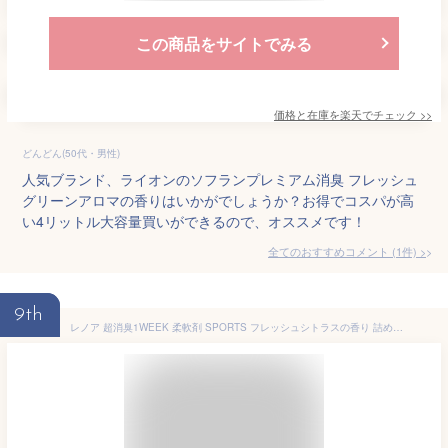
この商品をサイトでみる
価格と在庫を
楽天
でチェック
>>
どんどん(50代・男性)
人気ブランド、ライオンのソフランプレミアム消臭 フレッシュ
グリーンアロマの香りはいかがでしょうか？お得でコスパが高
い4リットル大容量買いができるので、オススメです！
全てのおすすめコメント
(
1
件)
>
9th
レノア 超消臭1WEEK 柔軟剤 SPORTS フレッシュシトラスの香り 詰め替え 1380mL