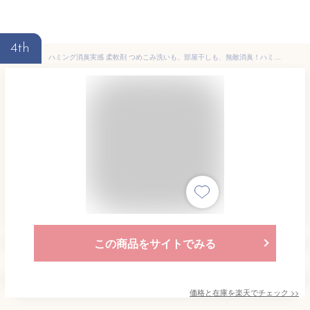
4th
ハミング消臭実感 柔軟剤 つめこみ洗いも、部屋干しも、無敵消臭！ハミング内No．1抗菌 リフレッシュグリーンの香り つめかえ用 2,600ml ×4個セット まとめ買い 大容量 4901301427250 /
この商品をサイトでみる
価格と在庫を
楽天
でチェック
>>