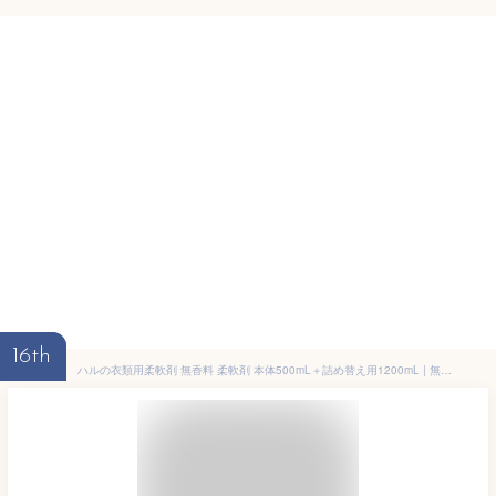
16th
ハルの衣類用柔軟剤 無香料 柔軟剤 本体500mL＋詰め替え用1200mL | 無臭 消臭柔軟剤 生乾き臭 部屋干し 汗臭 体臭 ペット ボトル 詰替 ハル・インダストリ エアソフィア 消臭 ニオイ対策 詰め替え用 大容量 まとめ買い 無香 生乾き 衣類 洗濯用柔軟剤 詰め替え 衣類柔軟剤