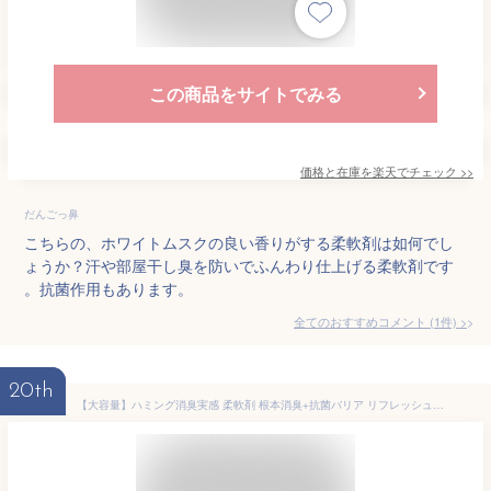
この商品をサイトでみる
価格と在庫を
楽天
でチェック
>>
だんごっ鼻
こちらの、ホワイトムスクの良い香りがする柔軟剤は如何でし
ょうか？汗や部屋干し臭を防いでふんわり仕上げる柔軟剤です
。抗菌作用もあります。
全てのおすすめコメント
(
1
件)
>
20th
【大容量】ハミング消臭実感 柔軟剤 根本消臭+抗菌バリア リフレッシュグリーンの香り 詰替え用 1400ml