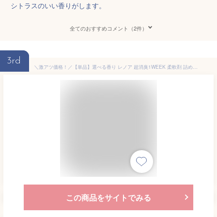
シトラスのいい香りがします。
全てのおすすめコメント（2件）
3rd
＼激アツ価格！／【単品】選べる香り レノア 超消臭1WEEK 柔軟剤 詰め替え 1380ml 1510ml 送料無料 柔軟剤 1週間 タオル 寝具 衣類 汗臭・生乾き臭・体臭 消臭長持ち 抗菌 花粉ブロック つめかえ用 P&G 【D】
この商品をサイトでみる