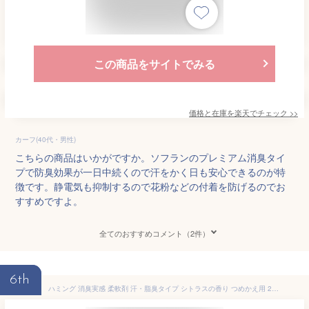
この商品をサイトでみる
価格と在庫を
楽天
でチェック
>>
カーフ(40代・男性)
こちらの商品はいかがですか。ソフランのプレミアム消臭タイ
プで防臭効果が一日中続くので汗をかく日も安心できるのが特
徴です。静電気も抑制するので花粉などの付着を防げるのでお
すすめですよ。
全てのおすすめコメント（2件）
6th
ハミング 消臭実感 柔軟剤 汗・脂臭タイプ シトラスの香り つめかえ用 2530ml 2袋セット