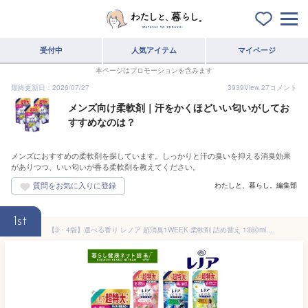
受付中
人気アイテム
マイページ
本ページはプロモーションを含みます
最終更新日：2026/07/27
3939
View
27
コメント
メンズ向け柔軟剤｜汗をかくほどいい匂いがしてお
すすめなのは？
メンズにおすすめの柔軟剤を探しています。しっかりと汗の臭いを抑える消臭効果
がありつつ、いい匂いが香る柔軟剤を教えてください。
わたしと、暮らし。編集部
1st
【3・4袋】選べる香り レノア 超消臭1WEEK 柔軟剤 詰め替え 1380ml 送料無料 柔軟剤 1週間 タオル 寝具 衣類 汗臭・生乾き臭・体臭 消臭長持ち 抗菌 花粉ブロック つめかえ用 P&G 【D】