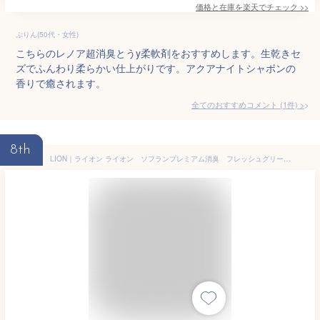
価格と在庫を
楽天
でチェック
>>
ぷりん(50代・女性)
こちらのレノア超消臭とうy柔軟剤をおすすめします。生乾きセ
ズでふんわり柔らかい仕上がりです。アクアナイトシャボンの
香りで癒されます。
全てのおすすめコメント
(
1
件)
>
8th
LION｜ライオン ライオン ソフランプレミアム消臭 フレッシュグリーンアロマの香り4L JNCFCG4K