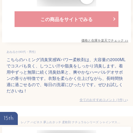
この商品をサイトでみる
価格と在庫を
楽天
でチェック
>>
あねるか(40代・男性)
こちらのハミング消臭実感Wパワー柔軟剤は、大容量の2000ML
でコスパも良く、しつこい汗や脂臭をしっかり消臭します。着
用中ずっと無限に続く消臭効果と、爽やかなハーバルデオサボ
ンの香りが特徴です。衣類を柔らかく仕上げながら、長時間快
適に過ごせるので、毎日の洗濯にぴったりです。ぜひお試しく
ださいね！
全てのおすすめコメント
(
1
件)
>
15th
レノア ハピネス 夢ふわタッチ 柔軟剤 ナチュラルシリーズ シャインマスカット 本体 450mL