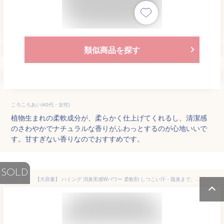
類似商品を探す
ころころあい(40代・女性)
植物生まれの柔軟成分が、柔らかく仕上げてくれるし、清潔感
のさわやかでナチュラルな香りがふわっとするのが心地いいで
す。甘すぎない香りなのでおすすめです。
SOLD
【大容量】 ハミング 消臭実感Wパワー 柔軟剤 しつこい汗・脂臭まで、着用中ず~っと無限消臭 ハーバルデオサボンの香り 詰替え 2,000ml 2袋セット