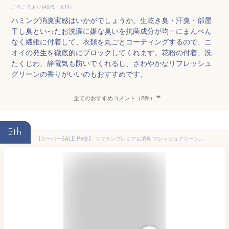
ころころあい(40代・女性)
ハミング消臭実感はいかがでしょうか。生乾き臭・汗臭・部屋
干し臭といったお洗濯に嫌な臭いを抗菌成分が均一にまんべん
なく繊維に付着して、衣類を丸ごとコーティングするので、ニ
オイの発生を徹底的にブロックしてくれます。花粉の付着、洗
たくじわ、静電気も防いでくれるし、さわやかなリフレッシュ
グリーンの香りがいいのもおすすめです。
全てのおすすめコメント（2件）
5th
【スーパーSALE P5倍】 ソフランプレミアム消臭 フレッシュグリーンアロマの香り つめかえ用 420ml ライオン LION ソフラン 詰替え 柔軟剤 ニオイ 部屋干し 衣類 洋服 洗濯 洗剤 防臭 汗臭 赤ちゃん ベビー