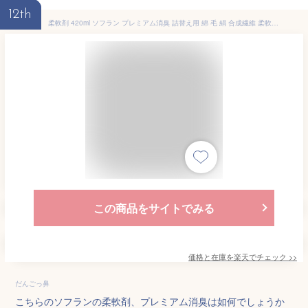
12th
柔軟剤 420ml ソフラン プレミアム消臭 詰替え用 綿 毛 絹 合成繊維 柔軟仕上げ用 匂いを生まない 日本 日本製 汗 汗臭 体臭 生乾き臭 加齢臭 靴下臭 香りづけ 香り【☆60】【EN】/【MC】ソフランプレミアム消臭替え用420ml
この商品をサイトでみる
価格と在庫を
楽天
でチェック
>>
だんごっ鼻
こちらのソフランの柔軟剤、プレミアム消臭は如何でしょうか