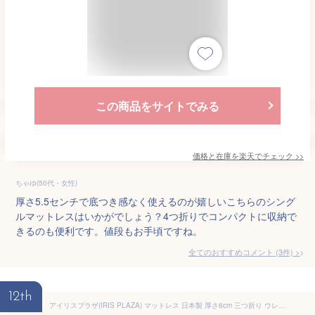
この商品をサイトでみる
価格と在庫を
楽天
でチェック
>>
ちゃゆ(50代・女性)
厚さ5.5センチで底つき感なく使えるのが嬉しいこちらのシング
ルマットレスはいかがでしょう？4つ折りでコンパクトに収納で
きるのも便利です。値段もお手頃ですね。
全てのおすすめコメント
(
3
件)
>
12th
アイリスプラザ(IRIS PLAZA) マットレス 日本製 厚さ6cm 三つ折り ウレタン 腰部かため 適度な硬さ 体圧分散 重ねて使える シングル ホワイト