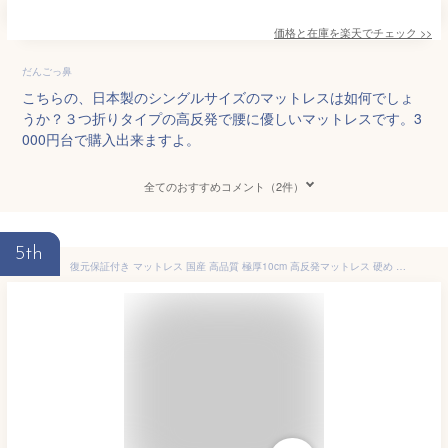
価格と在庫を
楽天
でチェック
>>
だんごっ鼻
こちらの、日本製のシングルサイズのマットレスは如何でしょ
うか？３つ折りタイプの高反発で腰に優しいマットレスです。3
000円台で購入出来ますよ。
全てのおすすめコメント（2件）
5th
復元保証付き マットレス 国産 高品質 極厚10cm 高反発マットレス 硬め 150N 10cm 高反発 日本製 ウレタンマット ウレタン マット 敷布団 敷き布団 オーバーレイ 固めホワイト グレージュ グレー シングル セミダブル ダブル