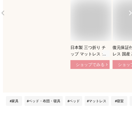
日本製 三つ折り チ
復元保証付
ップ マットレス シ
レス 国産
ングル 高密度 51D
厚10cm
ショップでみる
ショッ
166N 高反発 アース
トレス 硬め
カラー かわいい 体
10cm 高
圧分散 寝返り 折り
ウレタンマ
たたみ 国産(代引不
タン マッ
可)【送料無料】
敷き布団 
イ 固めホ
家具
ベッド・布団・寝具
ベッド
マットレス
寝室
レージュ 
ングル セ
ダブル