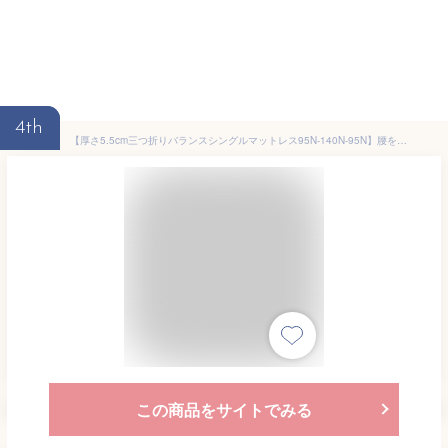
4th
【厚さ5.5cm三つ折りバランスシングルマットレス95N-140N-95N】腰を支える バランス シングル マットレスシングル マットレス 三つ折り 3つ折り 折りたたみ 折り畳み 国産 日本製 セール コンパクト 硬め 腰痛 体圧分散 連結 軽量 軽い 5cm 福袋 敷布団 2026 寝具 カバー
この商品をサイトでみる