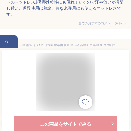
トのマットレス♪吸湿速乾性にも優れているので汗や匂いが滞留
し難い、普段使用は勿論、急な来客用にも使えるマットレスで
す。
全てのおすすめコメント
(
4
件)
>
18th
≪即納≫ 楽天1位 日本製 敷布団 軽量 高反発 高耐久 固綿 極厚 70mm 防ダニ 抗菌 防臭吸汗 速乾 敷き布団 シングル セミダブル ダブル クイーン ロング ルベロット 敷布団 防ダニ 国産 硬め 敷ふとん マットレス 来客用 綿100% 三層敷布団
この商品をサイトでみる