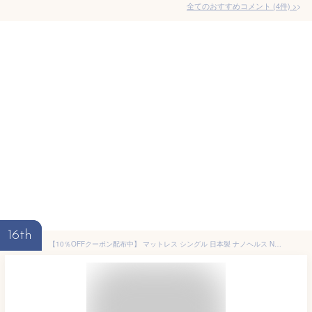
全てのおすすめコメント
(
4
件)
>
16th
【10％OFFクーポン配布中】 マットレス シングル 日本製 ナノヘルス NanoHealth 3層式 高反発 固綿 硬め 固め エアープレス MA 厚さ 約7cm 消臭 抗菌 防ダニ 【硬め】【固め】