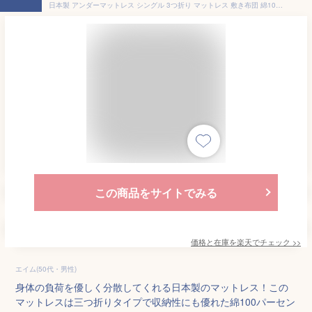
日本製 アンダーマットレス シングル 3つ折り マットレス 敷き布団 綿100％ 吸湿 速乾 エムールカラー 固わた チップウレタン 三つ折り 折りたたみ 折り畳み 敷布団 布団 ベッド プレイマット 軽量 コンパクト 省スペース 収納 来客用 無地 北欧 送料無料 エムール
この商品をサイトでみる
価格と在庫を
楽天
でチェック
>>
エイム(50代・男性)
身体の負荷を優しく分散してくれる日本製のマットレス！この
マットレスは三つ折りタイプで収納性にも優れた綿100パーセン