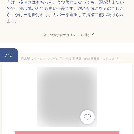
向け・横向きはもちろん、うつ伏せになっても、頭が沈まない
ので、寝心地がとても良い一品です。汚れが気になるのでした
ら、かはーを掛ければ、カバーを選択して清潔に使い続けられ
ます。
全てのおすすめコメント（2件）
3rd
日本製 マットレス シングル 三つ折り 高反発 10cm 高反発マットレス 折りたたみ 高密度24D 150N マット 敷布団 敷き布団 ベッド 低反発マットレス と使い替えても マットレス 厚さ10cm S 高反発マット 寝具 3つ折り 国産 1年保証 ■[送料無料]