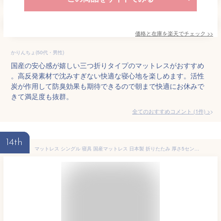
価格と在庫を
楽天
でチェック
>>
かりんちょ(50代・男性)
国産の安心感が嬉しい三つ折りタイプのマットレスがおすすめ
。高反発素材で沈みすぎない快適な寝心地を楽しめます。活性
炭が作用して防臭効果も期待できるので朝まで快適にお休みで
きて満足度も抜群。
全てのおすすめコメント
(
1
件)
>
14th
マットレス シングル 寝具 国産マットレス 日本製 折りたたみ 厚さ5センチ 5cm ベッド用マットレス 軽量 来客用 車中泊 ベッドマットレス シングルマットレス 人気マットレス コンパクト 4つ折り 布団 敷き布団 4配色 真ん中硬め《バランスS》