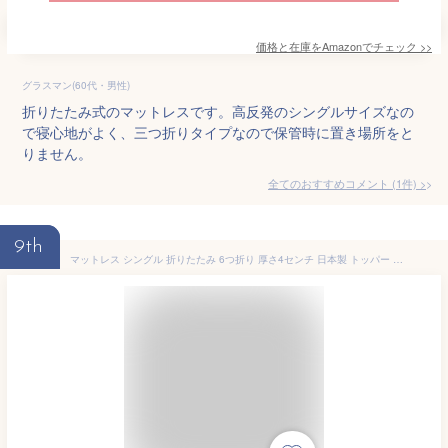
価格と在庫を
Amazon
でチェック
>>
グラスマン(60代・男性)
折りたたみ式のマットレスです。高反発のシングルサイズなの
で寝心地がよく、三つ折りタイプなので保管時に置き場所をと
りません。
全てのおすすめコメント
(
1
件)
>
9th
マットレス シングル 折りたたみ 6つ折り 厚さ4センチ 日本製 トッパー 敷布団 車中履く 来客用 コンパクト ベッド用 国産 ウレタンチップ 高弾性 硬め 底付き感軽減 ウエルタイム