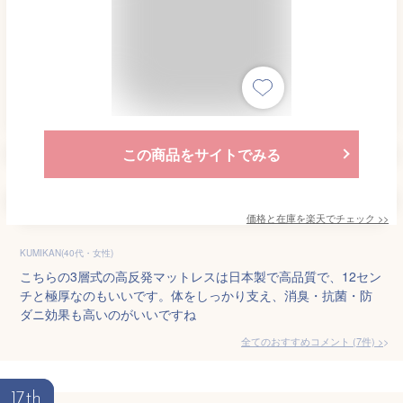
この商品をサイトでみる
価格と在庫を
楽天
でチェック
>>
KUMIKAN(40代・女性)
こちらの3層式の高反発マットレスは日本製で高品質で、12セン
チと極厚なのもいいです。体をしっかり支え、消臭・抗菌・防
ダニ効果も高いのがいいですね
全てのおすすめコメント
(
7
件)
>
17th