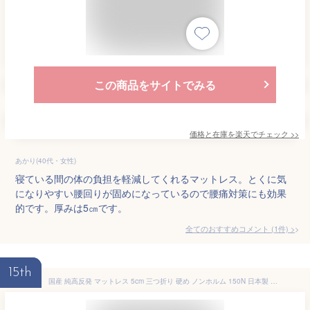
この商品をサイトでみる
価格と在庫を
楽天
でチェック
>>
あかり(40代・女性)
寝ている間の体の負担を軽減してくれるマットレス。とくに気
になりやすい腰回りが固めになっているので腰痛対策にも効果
的です。厚みは5㎝です。
全てのおすすめコメント
(
1
件)
>
15th
国産 純高反発 マットレス 5cm 三つ折り 硬め ノンホルム 150N 日本製 高反発 ウレタンマット ウレタン ベッドマットレス ベッドマット マット 3つ折り 折りたたみ 折り畳み 厚め 厚手 軽量 シングル セミダブル ダブル ホワイト グレージュ グレー