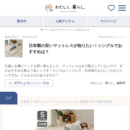
受付中
人気アイテム
マイページ
本ページはプロモーションを含みます
最終更新日：2026/05/25
430
View
22
コメント
日本製の安いマットレスが知りたい！シングルでお
すすめは？
引越しを機にベッドを買い替えました。マットレスはまだ購入していないので、ぜ
ひおすすめを教えて欲しいです！サイズはシングルで、日本製のものにこだわりた
いですね。どんなものがありますか？
わたしと、暮らし。編集部
1st
日本製 三つ折り チップ マットレス シングル 高密度 51D 166N 高反発 アースカラー かわいい 体圧分散 寝返り 折りたたみ 国産(代引不可)【送料無料】