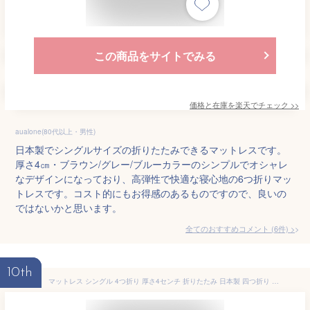
この商品をサイトでみる
価格と在庫を
楽天
でチェック
>>
aualone(80代以上・男性)
日本製でシングルサイズの折りたたみできるマットレスです。
厚さ4㎝・ブラウン/グレー/ブルーカラーのシンプルでオシャレ
なデザインになっており、高弾性で快適な寝心地の6つ折りマッ
トレスです。コスト的にもお得感のあるものですので、良いの
ではないかと思います。
全てのおすすめコメント
(
6
件)
>
10th
マットレス シングル 4つ折り 厚さ4センチ 折りたたみ 日本製 四つ折り 来客用 やわらかめ 国産 寝具 敷布団 トッパー 車中泊 ベッド用 コンパクト 軽量 ウレタン ウエルタイム