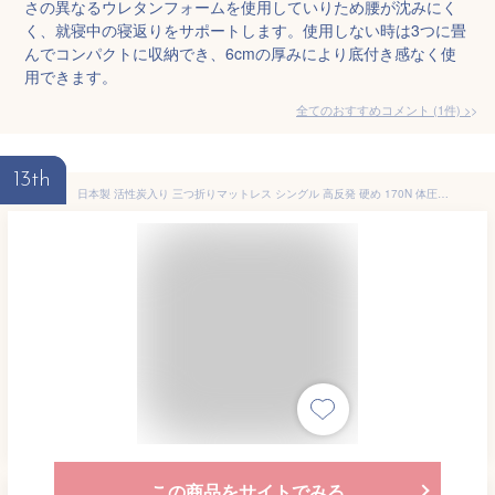
さの異なるウレタンフォームを使用していりため腰が沈みにく
く、就寝中の寝返りをサポートします。使用しない時は3つに畳
んでコンパクトに収納でき、6cmの厚みにより底付き感なく使
用できます。
全てのおすすめコメント
(
1
件)
>
13th
日本製 活性炭入り 三つ折りマットレス シングル 高反発 硬め 170N 体圧分散 寝返り マットレス 三つ折り かたい おりたたみ 防臭 炭入り 男性用 臭い(代引不可)【送料無料】
この商品をサイトでみる