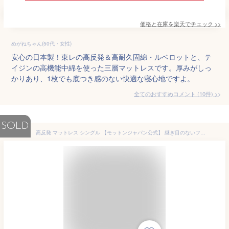
価格と在庫を
楽天
でチェック
>>
めがねちゃん(50代・女性)
安心の日本製！東レの高反発＆高耐久固綿・ルベロットと、テ
イジンの高機能中綿を使った三層マットレスです。厚みがしっ
かりあり、1枚でも底つき感のない快適な寝心地ですよ。
全てのおすすめコメント
(
10
件)
>
SOLD
高反発 マットレス シングル 【モットンジャパン公式】 継ぎ目のないフラットタイプ 極厚10cm 体圧分散 かため やわらかめ 日本製 motton マットレス レギュラー 170N