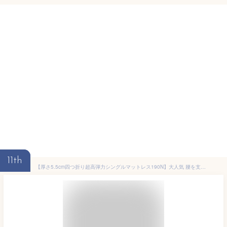
11th
【厚さ5.5cm四つ折り超高弾力シングルマットレス190N】大人気 腰を支える シングル マットレスシングル マットレス 四つ折り 4つ折り 折りたたみ 折り畳み 国産 日本製 セール コンパクト 硬め 腰痛 体圧分散 高反発 連結 軽量 軽い 5cm 極厚 福袋 敷布団 超高弾 2026 寝具