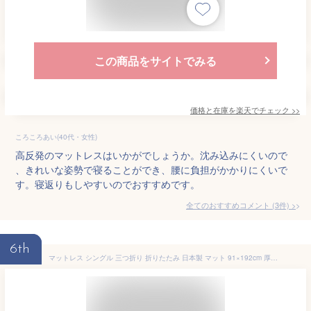
この商品をサイトでみる
価格と在庫を
楽天
でチェック
>>
ころころあい(40代・女性)
高反発のマットレスはいかがでしょうか。沈み込みにくいので
、きれいな姿勢で寝ることができ、腰に負担がかかりにくいで
す。寝返りもしやすいのでおすすめです。
全てのおすすめコメント
(
3
件)
>
6th
マットレス シングル 三つ折り 折りたたみ 日本製 マット 91×192cm 厚み約5cm 車中泊 3つ折り アンダーマットレス 国産 来客用 新生活 ウレタン