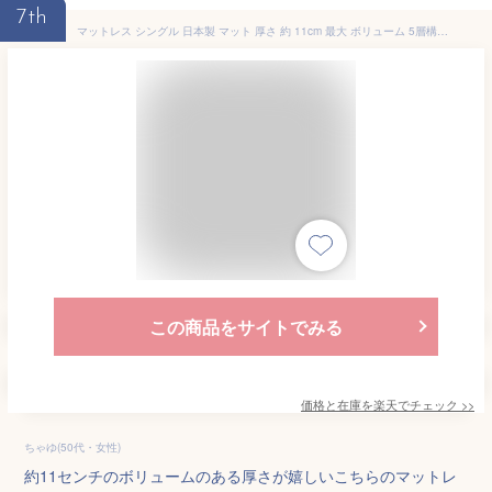
7th
マットレス シングル 日本製 マット 厚さ 約 11cm 最大 ボリューム 5層構造 増量 弾力 高反発 強化固綿 NANOプラチナ 抗菌 消臭 防ダニ 清潔 エアープレス 中芯 硬め 固め ベッド用マット ホテル仕様 畳 床 使用可 マットレス 収納 三つ折り 国産 マットレス
この商品をサイトでみる
価格と在庫を
楽天
でチェック
>>
ちゃゆ(50代・女性)
約11センチのボリュームのある厚さが嬉しいこちらのマットレ