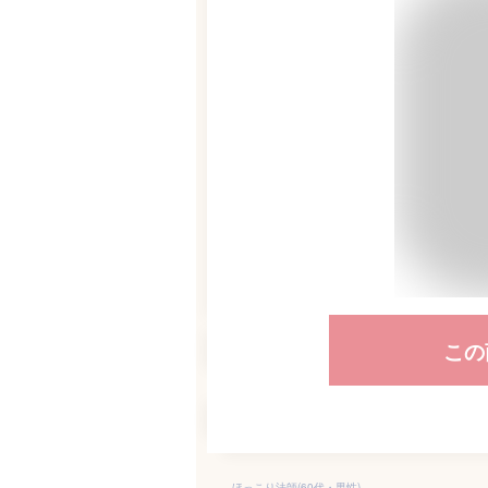
この
ほっこり法師(60代・男性)