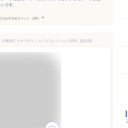
しいです。
てのおすすめコメント（2件）
【ポイント5倍！2/2 9:59まで】【A配送】テオブロマ シェフズコレクション2026 【楽天限定】 セレクションチョコレートアワード 贈り物 ギフト 詰め合わせ バレンタイン 本命 義理 プチギフト おしゃれ バレンタインチョコ