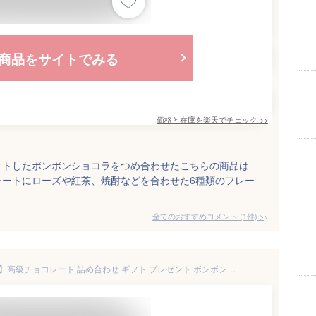
商品をサイトでみる
価格と在庫を
楽天
でチェック
>>
クトしたボンボンショコラをつめ合わせたこちらの商品は
レートにローズや紅茶、焼酎などを合わせた6種類のフレー
全てのおすすめコメント
(
1
件)
>
【ショコラコレクション 6個入】高級チョコレート 詰め合わせ ギフト プレゼント ボンボンショコラ アソート スイーツ おしゃれ 手土産 バレンタイン ホワイトデー 誕生日 お取り寄せ 世界大会受賞パティシエ