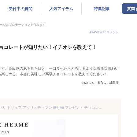
受付中の質問
人気アイテム
特集記事
質問
ージはプロモーションを含みます
494
View
26
コメント
ョコレートが知りたい！イチオシを教えて！
ます。高級感のある見た目と、一口食べたらとろけるような濃厚な味わい
も楽しめる、本当に美味しい高級チョコレートを教えてください！
わたしと、暮らし。編集部
【B配送】ピエール・エルメ・パリ トリュフ アソリュティマン 贈り物 プレゼント チョコレート ショコラ 詰め合わせ お土産 プチギフト お礼 お返し 子供 小分け お菓子 かわいい スイーツ おしゃれ 人気 バレンタイン 2025 義理 本命 義理