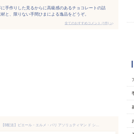
寧に手作りした見るからに高級感のあるチョコレートの詰
素材と、限りない手間ひまによる逸品をどうぞ。
全てのおすすめコメント
(
1
件)
>
【ポイント5倍！2/2 9:59まで】【B配送】ピエール・エルメ・パリ アソリュティマン ド ショコラ 8個入り 贈り物 プレゼント 詰め合わせ お土産 プチギフト お菓子 スイーツ 2026 バレンタイン チョコ ホワイトデー 本命 義理 バレンタインチョコ