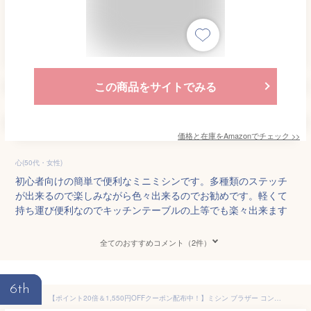
この商品をサイトでみる
価格と在庫を
Amazon
でチェック
>>
心(50代・女性)
初心者向けの簡単で便利なミニミシンです。多種類のステッチ
が出来るので楽しみながら色々出来るのでお勧めです。軽くて
持ち運び便利なのでキッチンテーブルの上等でも楽々出来ます
全てのおすすめコメント（2件）
6th
【ポイント20倍＆1,550円OFFクーポン配布中！】ミシン ブラザー コンピューターミシン S71-SL S71SL フットコントローラー付 ミシン糸 ボビン ミシン 初心者 文字縫い 刺繍 漢字 フリーアーム 入園入学準備 ハードケース付 ブラザーミシン