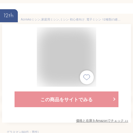
12th
Acnivkoミシン,家庭用ミシン,ミシン 初心者向け .電子ミシン 12種類の縫い目,DIY用 小型ミシン,小型 ミニ 裁縫セット返し縫い機能 日常手作り縫製 操作簡単 スピード調整可能 持ち運び便利 収納引き出し付き コンパクト 家庭用 趣味・刺繍・手作り (パープル)
この商品をサイトでみる
価格と在庫を
Amazon
でチェック
>>
グラスマン(60代・男性)