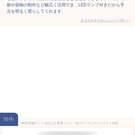
裾や袋物の制作など幅広く活用でき、LEDランプ付きだから手
元を明るく照らしてくれます。
全てのおすすめコメント
(
1
件)
>
16th
WJW 刺繍ミシン 頑丈な工業用ミシン、38ステッチとナイトライト内蔵の多機能ポータブル刺繍機、拡張テーブル、シンプル コンパクト 小型 初心者 子育て 人気 、初心者から上級者ま