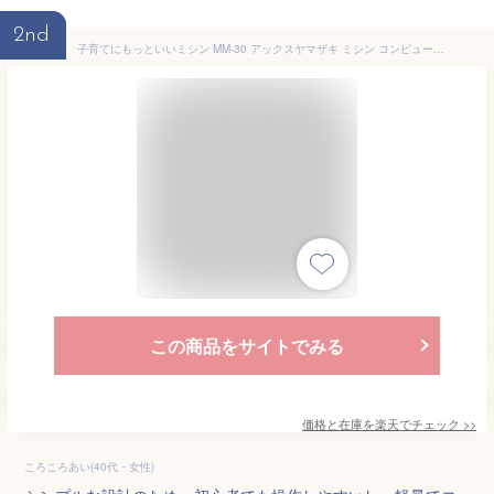
2nd
子育てにもっといいミシン MM-30 アックスヤマザキ ミシン コンピューターミシン 文字縫い 自動糸調子 初心者 入園準備 かんたん おすすめ シンプル 電子ミシン ブラック コンパクト 裾上 フリーアーム 名前 刺繍 刺しゅう みしん
この商品をサイトでみる
価格と在庫を
楽天
でチェック
>>
ころころあい(40代・女性)