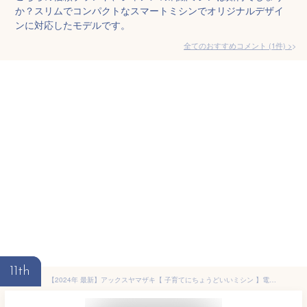
か？スリムでコンパクトなスマートミシンでオリジナルデザイ
ンに対応したモデルです。
全てのおすすめコメント
(
1
件)
>
11th
【2024年 最新】アックスヤマザキ【 子育てにちょうどいいミシン 】電動 ミシン 老舗日本ブランド シンプル コンパクト 小型 初心者 子育て 電子 電動 (1. スタンダードモデル, A. 本体のみ)