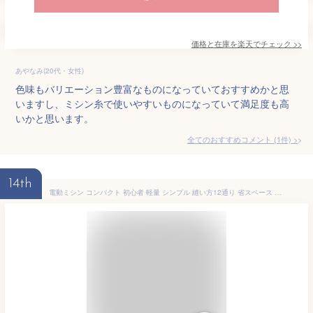
価格と在庫を
楽天
でチェック
>>
あやなみ(20代・女性)
色味もバリエーション豊富なものになっていておすすめかと思
いますし、ミシン糸で使いやすいものになっていて満足度も高
いかと思います。
全てのおすすめコメント
(
1
件)
>
14th
電動ミシン コンパクト 初心者 軽量 シンプル 縫い方12通り 省スペース 簡単 小さい シンプル ピンク 手元ライト フットペダル（あす楽