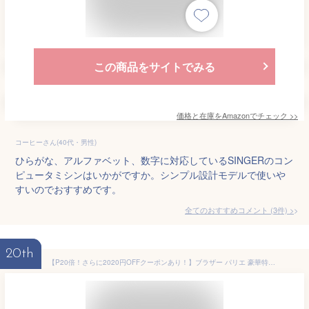
この商品をサイトでみる
価格と在庫を
Amazon
でチェック
>>
コーヒーさん(40代・男性)
ひらがな、アルファベット、数字に対応しているSINGERのコン
ピュータミシンはいかがですか。シンプル設計モデルで使いや
すいのでおすすめです。
全てのおすすめコメント
(
3
件)
>
20th
【P20倍！さらに2020円OFFクーポンあり！】ブラザー パリエ 豪華特典付、オリジナル刺しゅうデータが400種類以上！ ブラザー コンピューターミシン parie 刺しゅう ミシン 【最大5年保証】【送料無料】刺繍 刺繍ミシン