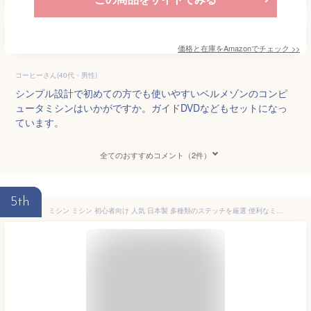
価格と在庫を
Amazon
でチェック
>>
コーヒーさん(40代・男性)
シンプル設計で初めての方でも使いやすいベルメゾンのコンピ
ュータミシンはいかがですか。ガイドDVDなどもセットになっ
ています。
全てのおすすめコメント（2件）
5th
ミシン ミシン 初心者向け 人気 日本製 多種類のステッチを厳選 便利なミシ 小さなミシン コンパクトミシン コンピューターミシン 速度調整可能 電子ミシン 兄弟ミシン 刺繍ミシン 速度調整可能 持ち運びが容易 28*12*24cm (ピンク)