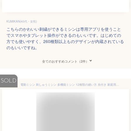
KUMIKAN(40代・女性)
こちらのかわいい刺繍ができるミシンは専用アプリを使うこと
でスマホやタブレット操作ができるのもいいです。はじめての
方でも使いやすく、260種類以上ものデザインが内蔵されている
のもいいですね。
全てのおすすめコメント（2件）
SOLD
電動ミシン 刺しゅうミシン 多機能ミシン 12種類の縫い方 糸付き 家庭用ミシン 操作簡単 フットコントローラー ACアダプタと乾電池両方給電可 LEDランプ 糸きり 小物収納 持ち運び便利 スピード調整可 初心者向け 日本語取扱説明書付き 人気 (アメリカ規格)