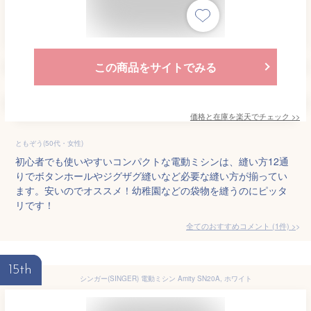
この商品をサイトでみる
価格と在庫を
楽天
でチェック
>>
ともぞう(50代・女性)
初心者でも使いやすいコンパクトな電動ミシンは、縫い方12通
りでボタンホールやジグザグ縫いなど必要な縫い方が揃ってい
ます。安いのでオススメ！幼稚園などの袋物を縫うのにピッタ
リです！
全てのおすすめコメント
(
1
件)
>
15th
シンガー(SINGER) 電動ミシン Amity SN20A, ホワイト