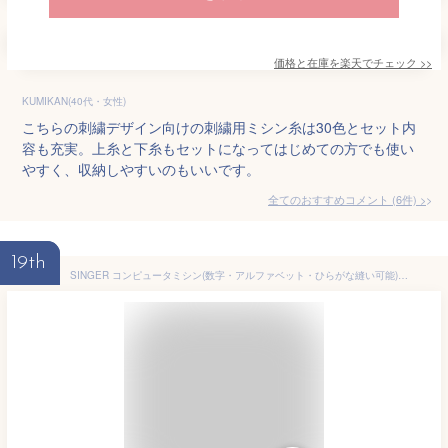
価格と在庫を
楽天
でチェック
>>
KUMIKAN(40代・女性)
こちらの刺繍デザイン向けの刺繍用ミシン糸は30色とセット内
容も充実。上糸と下糸もセットになってはじめての方でも使い
やすく、収納しやすいのもいいです。
全てのおすすめコメント
(
6
件)
>
19th
SINGER コンピュータミシン(数字・アルファベット・ひらがな縫い可能) SN778EX