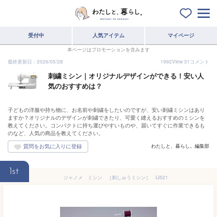
受付中
人気アイテム
マイページ
本ページはプロモーションを含みます
最終更新日：2026/05/28
1992
View
31
コメント
刺繍ミシン｜オリジナルデザインができる！安い人
気のおすすめは？
子どもの洋服や持ち物に、お名前や刺繍をしたいのですが、安い刺繍ミシンはあり
ますか？オリジナルのデザインが刺繍できたり、可愛く縫えるおすすめのミシンを
教えてください。コンパクトに持ち運びやすいものや、届いてすぐに作業できるも
のなど、人気の商品を教えてください。
わたしと、暮らし。編集部
1st
ジャノメ ミシン ［刺しゅうミシン］ IJ521