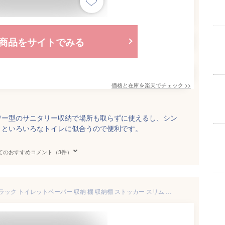
商品をサイトでみる
価格と在庫を
楽天
でチェック
>>
ワー型のサニタリー収納で場所も取らずに使えるし、シン
りといろいろなトイレに似合うので便利です。
てのおすすめコメント（3件）
トイレ 収納 トイレ収納 トイレラック トイレットペーパー 収納 棚 収納棚 ストッカー スリム コンパクト ラック 収納家具 掃除用具入れ サニタリー おしゃれ 北欧 ナチュラル 木製 トイレラック CEED〔シード〕 ホワイト ブラウン