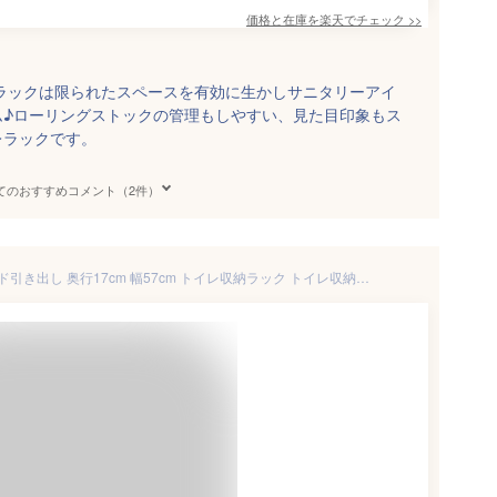
価格と在庫を
楽天
でチェック
>>
ラックは限られたスペースを有効に生かしサニタリーアイ
ム♪ローリングストックの管理もしやすい、見た目印象もス
レラックです。
てのおすすめコメント（2件）
トイレ収納 スリム 薄型 スライド引き出し 奥行17cm 幅57cm トイレ収納ラック トイレ収納棚 トイレラック 収納棚 掃除用具入れ 隙間収納 すきま収納 トイレタリーラック サニタリーラック トイレットペーパー ブラシ 省スペース ホワイト