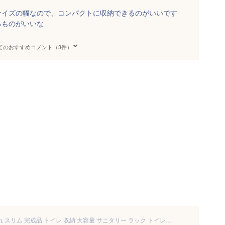
サイズの幅なので、コンパクトに収納できるのがいいです
るものがいいな
てのおすすめコメント（3件）
送料無料 トイレラック おしゃれ スリム 完成品 トイレ 収納 大容量 サニタリー ラック トイレットペーパー収納 ストッカー トイレ収納ラック ストック収納 ロールストッカー サニタリー収納 棚 隙間 すきま収納 掃除用具入れ 省スペース 隙間収納 かわいい ホワイト 白