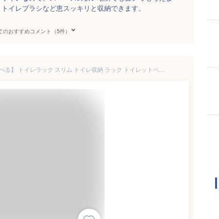
、トイレブラシなど恵スッキリと収納できます。
てのおすすめコメント（5件）
【1,100円引き】 【完成品も選べる】 トイレラック スリム トイレ収納 ラック トイレットペーパー 収納 7ロールタイプ サニタリー収納 薄型 木製 トイレストッカー トイレ 棚 トイレ収納棚 ランドリー収納 国産 SNR071210