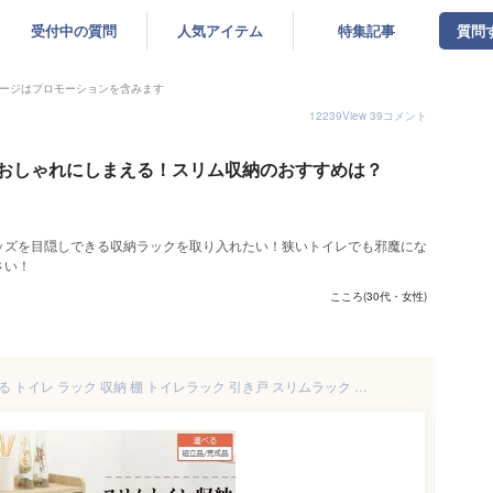
受付中の質問
人気アイテム
特集記事
質問
ージはプロモーションを含みます
12239
View
39
コメント
おしゃれにしまえる！スリム収納のおすすめは？
ッズを目隠しできる収納ラックを取り入れたい！狭いトイレでも邪魔にな
さい！
こころ(30代・女性)
【2,360円引き】 完成品も選べる トイレ ラック 収納 棚 トイレラック 引き戸 スリムラック 幅17cm 薄型収納 トイレ収納ラック タオル トイレットペーパー 省スペース スリム ストッカー サニタリーラック 木製 薄型 トイレ収納棚 おしゃれ 北欧 BTG000045