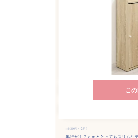
この
mii(30代・女性)
奥行が１７ｃｍととってもスリムな