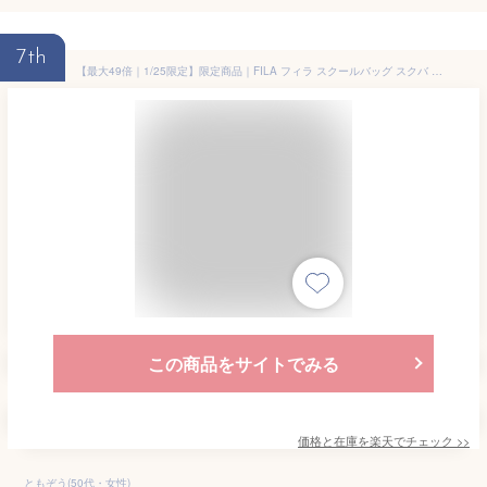
7th
【最大49倍｜1/25限定】限定商品｜FILA フィラ スクールバッグ スクバ 合皮 女子 女子高生 高校生 中学生 通学 学生鞄 黒 紺色 ブラック ネイビー サブバッグ カバン A4 7831 sc24 cpn10
この商品をサイトでみる
価格と在庫を
楽天
でチェック
>>
ともぞう(50代・女性)