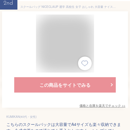
2nd
スクールバッグ NICECLAUP 通学 高校生 女子 おしゃれ 大容量 ナイスクラップ スクールボストン ボストンバッグ 学生鞄 スクバ 通学かばん 学生 中学生 合成皮革 合皮 レディース ジュニア 学校 A4 無地 人気 可愛い シンプル NC378
この商品をサイトでみる
価格と在庫を
楽天
でチェック
>>
KUMIKAN(40代・女性)
こちらのスクールバックは大容量でA4サイズも楽々収納できま