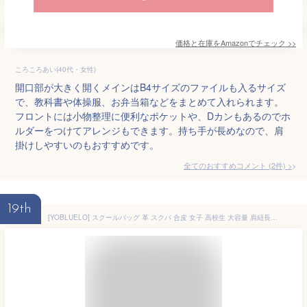
価格と在庫を
Amazon
でチェック
>>
ころころあい(40代・女性)
開口部が大きく開くメインはB4サイズのファイルも入るサイズ
で、教科書や体操服、お弁当箱などをまとめて入れられます。
フロントには小物整理に便利なポケットや、Dカンもあるのでホ
ルダーをつけてアレンジもできます。持ち手が長めなので、肩
掛けしやすいのもおすすめです。
全てのおすすめコメント
(
2
件)
>
19th
[YOBLUELO] スクールバッグ 革 スクバ 合皮 女子 高校生 大容量 肩紐長い イヤホンマークなし 茶色 黒 背負える (茶色)