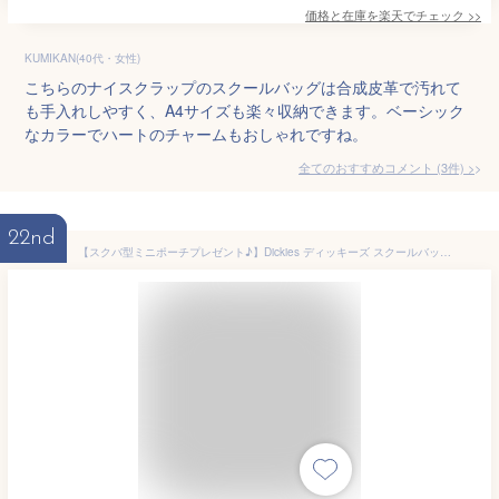
価格と在庫を
楽天
でチェック
>>
KUMIKAN(40代・女性)
こちらのナイスクラップのスクールバッグは合成皮革で汚れて
も手入れしやすく、A4サイズも楽々収納できます。ベーシック
なカラーでハートのチャームもおしゃれですね。
全てのおすすめコメント
(
3
件)
>
22nd
【スクバ型ミニポーチプレゼント♪】Dickies ディッキーズ スクールバッグ合皮 スクールバッグ 合皮 ブラウン ブラック 合皮スクールバッグ 通学鞄 通学バッグ バッグ 高校生 中学生 学生 制服バッグ 人気カジュアルブランド