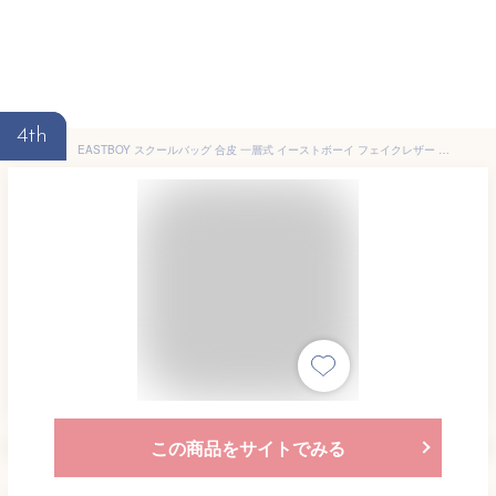
4th
EASTBOY スクールバッグ 合皮 一層式 イーストボーイ フェイクレザー チョコレート ブラック 茶 黒 スクバ 通学鞄 サブバッグ 合成皮革 4209305
この商品をサイトでみる