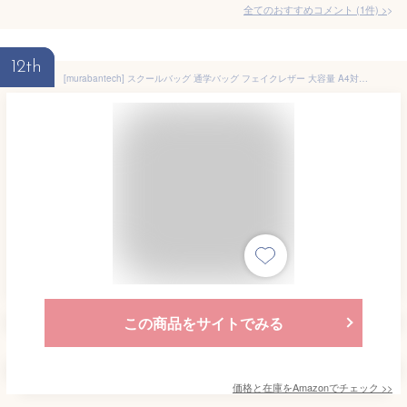
全てのおすすめコメント
(
1
件)
>
12th
[murabantech] スクールバッグ 通学バッグ フェイクレザー 大容量 A4対応 撥水 黒 男女兼用 高校生 韓国風デザイン
この商品をサイトでみる
価格と在庫を
Amazon
でチェック
>>