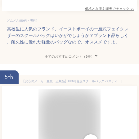
価格と在庫を
楽天
でチェック
>>
どんどん(50代・男性)
高校生に人気のブランド、イーストボーイの一層式フェイクレ
ザーのスクールバッグはいかがでしょうか？ブランド品らしく
、耐久性に優れた軽量のバッグなので、オススメですよ。
全てのおすすめコメント（3件）
5th
【安心のメーカー直販 | 正規品】HeM [合皮スクールバッグ ベスティー] スクバ 中学生 高校生 女子高生 通学 レディース 定番 A4 タブレットPC ポケット 制服 底鋲 自立 ブランド ロゴ かわいい おしゃれ トートバッグ サブバッグ 刺繍 入学祝 進学祝 卒業祝 プレゼント