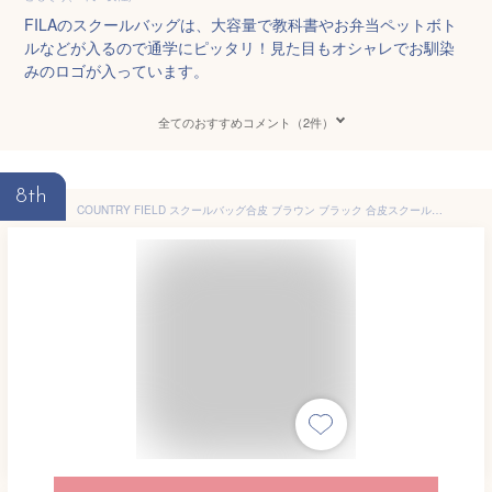
FILAのスクールバッグは、大容量で教科書やお弁当ペットボト
ルなどが入るので通学にピッタリ！見た目もオシャレでお馴染
みのロゴが入っています。
全てのおすすめコメント（2件）
8th
COUNTRY FIELD スクールバッグ合皮 ブラウン ブラック 合皮スクールバッグ 日本製 鍵付き 大きめサイズ 通学バッグ 人気 通学鞄 バッグ 学生 高校生 中学生 制服バッグ スクールバッグ 合皮