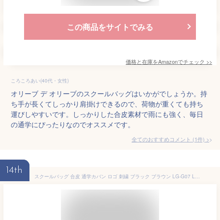
この商品をサイトでみる
価格と在庫を
Amazon
でチェック
>>
ころころあい(40代・女性)
オリーブ デ オリーブのスクールバッグはいかがでしょうか。持
ち手が長くてしっかり肩掛けできるので、荷物が重くても持ち
運びしやすいです。しっかりした合皮素材で雨にも強く、毎日
の通学にぴったりなのでオススメです。
全てのおすすめコメント
(
1
件)
>
14th
スクールバッグ 合皮 通学カバン ロゴ 刺繍 ブラック ブラウン LG-G07 LE GRANFILE ル・グランフィール (スクールバック/スクバ/バッグ/黒/茶/男子/メンズ/女子/レディース/かわいい/丈夫/ブランド/人気/通学/カバン/中学生/高校生/入学/定番/最強配送)(店頭受取対応商品)