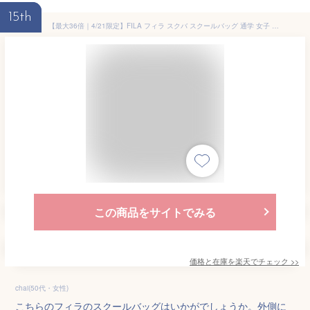
15th
【最大36倍｜4/21限定】FILA フィラ スクバ スクールバッグ 通学 女子 男子 中学生 高校生 女子高生 軽量 肩掛け 合皮 黒 茶 A4 ボストンバッグ サブバッグ 7895
この商品をサイトでみる
価格と在庫を
楽天
でチェック
>>
chai(50代・女性)
こちらのフィラのスクールバッグはいかがでしょうか。外側に