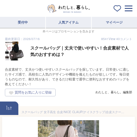
受付中
人気アイテム
マイページ
本ページはプロモーションを含みます
最終更新日：2026/07/16
8541
View
40
コメント
スクールバッグ｜丈夫で使いやすい！合皮素材で人
気のおすすめは？
合皮素材で、丈夫かつ使いやすいスクールバッグを探しています。日常使いに適し
たサイズ感で、高校生に人気のデザインや機能を備えたものが欲しいです。毎日使
うものなので、耐久性があり、できるだけ軽量で通学に便利なおすすめのバッグを
教えてください！
わたしと、暮らし。編集部
1st
スクールバッグ 女子高生 合皮/NICE CLAUP(ナイスクラップ)合皮スクールバッグ[nc378]2021年 新作 スクールバック 高校生 中学生 中学校 女子 ティーン 女子中学生 通学かばん 通学鞄 中学 女子 通学バッグ 可愛い おしゃれ 女子 サブバッグ ショルダー 黒 茶色