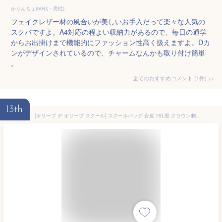
かりんちょ(50代・男性)
フェイクレザー材の風合いが美しいお手入だって楽々な人気の
スクバですよ。A4対応の程よい収納力があるので、毎日の通学
からお出掛けまで機能的にファッション性高く扱えますよ。Dカ
ンがデザインされているので、チャームなんかも取り付け簡単
。
全てのおすすめコメント
(
1
件)
>
13th
[オリーブ デ オリーブ スクール] スクールバッグ 合皮 15L黒 クラウン刺繍(ブルー） バッグ トートバッグ 通学 レディース 学生 肩掛け 高校生 中学生 革 A4 底鋲 2K30063-09