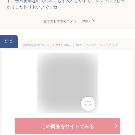
す。合成皮革なので汚れても手入れしやすく、シンプルでしっ
かりした作りもいいですね
全てのおすすめコメント（3件）
3rd
【5H限定豪華プレゼント 2/11 19時～】HeM ヘム スクールバッグ スクバ 合皮 女子 女子高生 高校生 中学生 通学 黒 茶色 ブラック ブラウン バッグ カバン かわいい A4 39-7200 sc24
この商品をサイトでみる