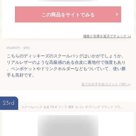
この商品をサイトでみる
価格と在庫を
楽天
でチェック
>>
chai(50代・女性)
こちらのディッキーズのスクールバッグはいかがでしょうか。
リアルレザーのような高級感のある合皮に裏地付で強度もあり
、ペンポケットやドリンクホルダーなどもついていて、使い勝
手も良好です。
全てのおすすめコメント
(
1
件)
>
23rd
スクールバッグ 合皮 FILA フィラ 通学 カバン サブバッグ ブラック ブラウン fib-1721(スクールバッグ/合皮/スクバ/バッグ/スクール/男子/メンズ/女子/レディース/ブランド/人気/通学/カバン/リュック/中学生/高校生/学生/入学/定番/黒/茶)(店頭受取対応商品)