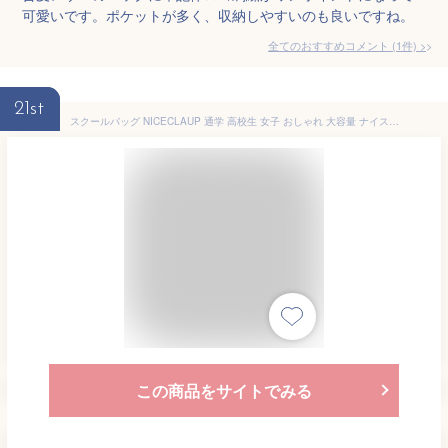
可愛いです。ポケットが多く、収納しやすいのも良いですね。
全てのおすすめコメント
(
1
件)
>
21st
スクールバッグ NICECLAUP 通学 高校生 女子 おしゃれ 大容量 ナイスクラップ スクールボストン ボストンバッグ 学生鞄 スクバ 通学かばん 学生 中学生 合成皮革 合皮 レディース ジュニア 学校 A4 無地 人気 可愛い シンプル NC378
この商品をサイトでみる