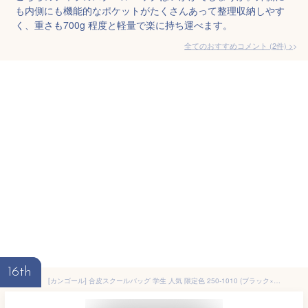
も内側にも機能的なポケットがたくさんあって整理収納しやす
く、重さも700g 程度と軽量で楽に持ち運べます。
全てのおすすめコメント
(
2
件)
>
16th
[カンゴール] 合皮スクールバッグ 学生 人気 限定色 250-1010 (ブラック×レッド)