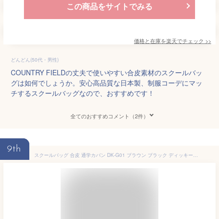
この商品をサイトでみる
価格と在庫を
楽天
でチェック
>>
どんどん(50代・男性)
COUNTRY FIELDの丈夫で使いやすい合皮素材のスクールバッ
グは如何でしょうか。安心高品質な日本製、制服コーデにマッ
チするスクールバッグなので、おすすめです！
全てのおすすめコメント（2件）
9th
スクールバッグ 合皮 通学カバン DK-G01 ブラウン ブラック ディッキーズ（Dickies）(スクールバック/合皮/スクバ/バッグ/スクール/男子/メンズ/女子/レディース/ブランド/人気/通学/カバン/中学生/高校生/学生/入学/定番/黒/茶/最強配送)(店頭受取対応商品)