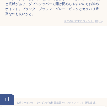
と底鋲があり、ダブルジッパーで開け閉めしやすいのもお勧め
ポイント。ブラック・ブラウン・グレー・ピンクとカラバリ豊
富なのも良いかと。
全てのおすすめコメント
(
1
件)
>
11th
お得クーポン有り ラッピング無料 正規品 バレンタイン ギフト 就職祝 誕生日 ギフト フィラ FILA フィラ FILA スクールバッグ 合皮 スクール 通学カバン 7895 ooty09