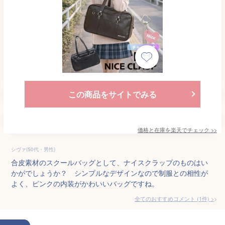
この商品をサイトでみる
価格と在庫を
楽天
でチェック
>>
シヴァ(50代・男性)
合皮素材のスクールバッグとして、ナイスクラップのものはい
かがでしょうか？ シンプルなデザインなので制服との相性が
よく、ピンクの内装がかわいいバッグですね。
全てのおすすめコメント
(
1
件)
>