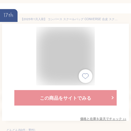
17th
【2025年1月入荷】 コンバース スクールバッグ CONVERSE 合皮 スクバ 女子高生 レディース おしゃれ キッズ 女の子 通学 中学生 高校生 女子 学校 スクール 学生鞄 通学かばん ブランド 学生 ジュニア A4 ボストン ロゴ ポーチ付き 人気 かわいい シンプル 合成皮革 20101
この商品をサイトでみる
価格と在庫を
楽天
でチェック
>>
どんどん(50代・男性)