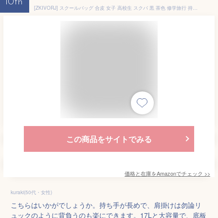
10th
[ZKIVORJ] スクールバッグ 合皮 女子 高校生 スクバ 黒 茶色 修学旅行 持ち手長い A4 大容量 軽量 背負える (グレー(改良))
この商品をサイトでみる
価格と在庫を
Amazon
でチェック
>>
kuraki(50代・女性)
こちらはいかがでしょうか。持ち手が長めで、肩掛けは勿論リ
ュックのように背負うのも楽にできます。17Lと大容量で、底板